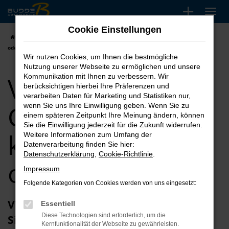
Zum
Hauptinhalt
Cookie Einstellungen
springen
Startseite
VW
VW Golf
VW Golf Gebrauchtwagen kaufen, leasen
oder finanzieren
Wir nutzen Cookies, um Ihnen die bestmögliche
Nutzung unserer Webseite zu ermöglichen und unsere
VW Golf
Kommunikation mit Ihnen zu verbessern. Wir
berücksichtigen hierbei Ihre Präferenzen und
verarbeiten Daten für Marketing und Statistiken nur,
Gebrauchtwagen
wenn Sie uns Ihre Einwilligung geben. Wenn Sie zu
einem späteren Zeitpunkt Ihre Meinung ändern, können
Sie die Einwilligung jederzeit für die Zukunft widerrufen.
kaufen, leasen
Weitere Informationen zum Umfang der
Datenverarbeitung finden Sie hier:
Datenschutzerklärung
,
Cookie-Richtlinie
.
oder finanzieren
Impressum
Folgende Kategorien von Cookies werden von uns eingesetzt:
VW Golf Gebrauchtwagen – vertrauen
Essentiell
Diese Technologien sind erforderlich, um die
Sie einem Traditionsbetrieb
Kernfunktionalität der Webseite zu gewährleisten.