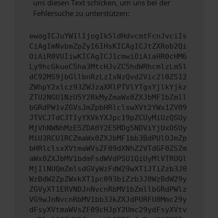
uns diesen Text schicken, um uns bei der
Fehlersuche zu unterstützen:
ewogICJuYW1lIjogIk5ldHdvcmtFcnJvciIs
CiAgImNvbmZpZyI6IHsKICAgICJtZXRob2Qi
OiAiR0VUIiwKICAgICJ1cmwiOiAiaHR0cHM6
Ly9hcGkueC5ha3MtcHJvZC5hdWRhcmlzLm5l
dC92MS9jbGllbnRzLzIxNzQvd2Vic2l0ZS12
ZWhpY2xlcz93ZWJzaXRlPTVlYTgxYjlkYjkz
ZTU2NGU1NzU5Y2RkMyZmaWx0ZXJbMF1bZmll
bGRdPW1vZGVsJmZpbHRlclswXVt2YWx1ZV09
JTVCJTdCJTIyYXVkYXJpc19pZCUyMiUzQSUy
MjVhNWNhMzE5ZDA0Y2E5MDg5NDViYjUxOSUy
MiU3RCU1RCZmaWx0ZXJbMF1bb3BdPUlOJmZp
bHRlclsxXVtmaWVsZF09dXNhZ2VTdGF0ZSZm
aWx0ZXJbMV1bdmFsdWVdPSU1QiUyMlVTRUQl
MjIlNUQmZmlsdGVyWzFdW29wXT1JTiZzb3J0
WzBdW2ZpZWxkXT1pc093biZzb3J0WzBdW29y
ZGVyXT1ERVNDJnNvcnRbMV1bZmllbGRdPWlz
VG9wJnNvcnRbMV1bb3JkZXJdPURFU0Mmc29y
dFsyXVtmaWVsZF09cHJpY2Umc29ydFsyXVtv