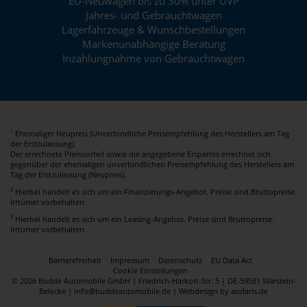
EU-Neuwagen bis zu 30% unter UVP
Jahres- und Gebrauchtwagen
Lagerfahrzeuge & Wunschbestellungen
Markenunabhängige Beratung
Inzahlungnahme von Gebrauchtwagen
Ehemaliger Neupreis (Unverbindliche Preisempfehlung des Herstellers am Tag
1
der Erstzulassung).
Der errechnete Preisvorteil sowie die angegebene Ersparnis errechnet sich
gegenüber der ehemaligen unverbindlichen Preisempfehlung des Herstellers am
Tag der Erstzulassung (Neupreis).
2
Hierbei handelt es sich um ein Finanzierungs-Angebot. Preise sind Bruttopreise.
Irrtümer vorbehalten.
3
Hierbei handelt es sich um ein Leasing-Angebot. Preise sind Bruttopreise.
Irrtümer vorbehalten.
Barrierefreiheit
Impressum
Datenschutz
EU Data Act
Cookie Einstellungen
© 2026 Budde Automobile GmbH | Friedrich-Harkort-Str. 5 | DE-59581 Warstein-
Belecke | info@buddeautomobile.de |
Webdesign by audaris.de