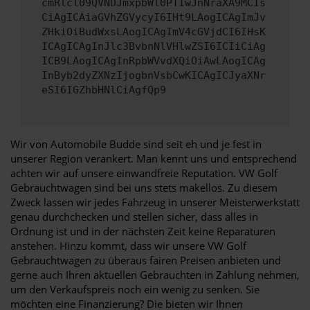
cmRlcl09QVNDJmxpbWl0PTIwJnNraXA9MCIs
CiAgICAiaGVhZGVycyI6IHt9LAogICAgImJv
ZHkiOiBudWxsLAogICAgImV4cGVjdCI6IHsK
ICAgICAgInJlc3BvbnNlVHlwZSI6ICIiCiAg
ICB9LAogICAgInRpbWVvdXQiOiAwLAogICAg
InByb2dyZXNzIjogbnVsbCwKICAgICJyaXNr
eSI6IGZhbHNlCiAgfQp9
Wir von Automobile Budde sind seit eh und je fest in
unserer Region verankert. Man kennt uns und entsprechend
achten wir auf unsere einwandfreie Reputation. VW Golf
Gebrauchtwagen sind bei uns stets makellos. Zu diesem
Zweck lassen wir jedes Fahrzeug in unserer Meisterwerkstatt
genau durchchecken und stellen sicher, dass alles in
Ordnung ist und in der nächsten Zeit keine Reparaturen
anstehen. Hinzu kommt, dass wir unsere VW Golf
Gebrauchtwagen zu überaus fairen Preisen anbieten und
gerne auch Ihren aktuellen Gebrauchten in Zahlung nehmen,
um den Verkaufspreis noch ein wenig zu senken. Sie
möchten eine Finanzierung? Die bieten wir Ihnen