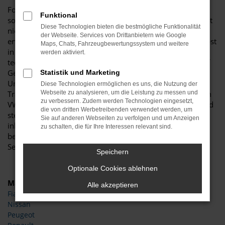
Folgt man den vielen Pannenstatistiken und Testberichten,
Funktional
so macht man mit einem VW Golf Gebrauchtwagen absolut
Diese Technologien bieten die bestmögliche Funktionalität
nichts falsch. Wie die meisten Modelle dieses Herstellers,
der Webseite. Services von Drittanbietern wie Google
erweist sich auch dieses Fahrzeug als langlebig und ist selbst
Maps, Chats, Fahrzeugbewertungssystem und weitere
in älteren Auflagen auf einem erstaunlich fortschrittlichen
werden aktiviert.
technischen Stand. Wer entsprechend nach einem VW Golf
Gebrauchtwagen Ausschau hält, trifft eine gute Wahl.
Statistik und Marketing
Unterstrichen wird dies, wenn Sie sich für einen
Diese Technologien ermöglichen es uns, die Nutzung der
Traditionsbetrieb wie den unsrigen entscheiden. Wir bieten
Webseite zu analysieren, um die Leistung zu messen und
zu verbessern. Zudem werden Technologien eingesetzt,
VW Golf Gebrauchtwagen in zahlreichen Ausführungen und
die von dritten Werbetreibenden verwendet werden, um
stellen dabei einen einwandfreien Zustand sicher. Als
Sie auf anderen Webseiten zu verfolgen und um Anzeigen
inhabergeführtes Autohaus existiert Automobile Budde
zu schalten, die für Ihre Interessen relevant sind.
bereits seit mehr als 25 Jahre und steht seitdem für
Seriosität und eine exzellente Kundenbindung.
Speichern
Optionale Cookies ablehnen
Marken
Alle akzeptieren
Fiat
Nissan
Peugeot