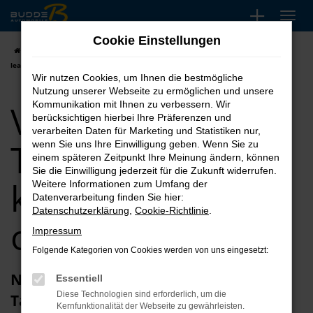
Zum
Hauptinhalt
Cookie Einstellungen
springen
Startseite
VW
VW Crafter
VW Crafter Tageszulassung kaufen,
leasen oder finanzieren
Wir nutzen Cookies, um Ihnen die bestmögliche
Nutzung unserer Webseite zu ermöglichen und unsere
VW Crafter
Kommunikation mit Ihnen zu verbessern. Wir
berücksichtigen hierbei Ihre Präferenzen und
verarbeiten Daten für Marketing und Statistiken nur,
Tageszulassung
wenn Sie uns Ihre Einwilligung geben. Wenn Sie zu
einem späteren Zeitpunkt Ihre Meinung ändern, können
Sie die Einwilligung jederzeit für die Zukunft widerrufen.
kaufen, leasen
Weitere Informationen zum Umfang der
Datenverarbeitung finden Sie hier:
Datenschutzerklärung
,
Cookie-Richtlinie
.
oder finanzieren
Impressum
Folgende Kategorien von Cookies werden von uns eingesetzt:
Neu und günstig: die VW Crafter
Essentiell
Diese Technologien sind erforderlich, um die
Tageszulassung
Kernfunktionalität der Webseite zu gewährleisten.