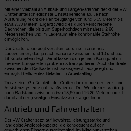
Mit einer Vielzahl an Aufbau- und Längenvarianten deckt der VW
Crafter unterschiedlichste Einsatzbereiche ab. Je nach
Ausführung reicht die Fahrzeuglänge von rund 5,99 Metern bis
etwa 7,39 Metern. Ergänzt wird dies durch verschiedene
Dachhöhen, die bis zum Superhochdach mit nahezu 2,80
Metern reichen und im Laderaum eine komfortable Stehhöhe
ermöglichen.
Der Crafter überzeugt vor allem durch sein enormes
Ladevolumen, das je nach Variante zwischen rund 10 und über
18 Kubikmetern liegt. Damit lassen sich je nach Konfiguration
mehrere Europaletten problemlos transportieren. Auch die Breite
zwischen den Radkästen ist praxisgerecht ausgelegt und
ermöglicht effizientes Beladen im Arbeitsalltag.
Trotz seiner Größe bleibt der Crafter dank moderner Lenk- und
Assistenzsysteme gut manövrierbar. Der Wendekreis variiert je
nach Radstand zwischen etwa 13,60 und 16,20 Metern und ist
damit auf den jeweiligen Einsatzzweck abgestimmt.
Antrieb und Fahrverhalten
Der VW Crafter setzt auf bewährte, leistungsstarke und
langlebige Antriebskonzepte, die konsequent auf den
gewerblichen Einsatz ausgelegt sind. Im Mittelpunkt stehen