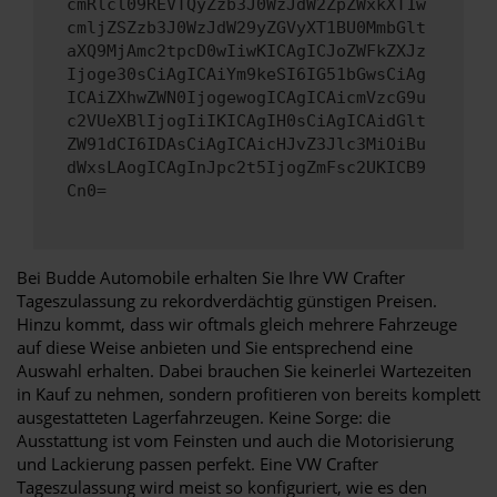
cmRlcl09REVTQyZzb3J0WzJdW2ZpZWxkXT1w
cmljZSZzb3J0WzJdW29yZGVyXT1BU0MmbGlt
aXQ9MjAmc2tpcD0wIiwKICAgICJoZWFkZXJz
Ijoge30sCiAgICAiYm9keSI6IG51bGwsCiAg
ICAiZXhwZWN0IjogewogICAgICAicmVzcG9u
c2VUeXBlIjogIiIKICAgIH0sCiAgICAidGlt
ZW91dCI6IDAsCiAgICAicHJvZ3Jlc3MiOiBu
dWxsLAogICAgInJpc2t5IjogZmFsc2UKICB9
Cn0=
Bei Budde Automobile erhalten Sie Ihre VW Crafter
Tageszulassung zu rekordverdächtig günstigen Preisen.
Hinzu kommt, dass wir oftmals gleich mehrere Fahrzeuge
auf diese Weise anbieten und Sie entsprechend eine
Auswahl erhalten. Dabei brauchen Sie keinerlei Wartezeiten
in Kauf zu nehmen, sondern profitieren von bereits komplett
ausgestatteten Lagerfahrzeugen. Keine Sorge: die
Ausstattung ist vom Feinsten und auch die Motorisierung
und Lackierung passen perfekt. Eine VW Crafter
Tageszulassung wird meist so konfiguriert, wie es den