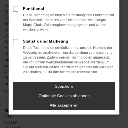
Ein Zaubertrick? Keineswegs. Und doch bietet eine VW
Funktional
Crafter Tageszulassung ein zauberhaftes Preisniveau für
Diese Technologien bieten die bestmögliche Funktionalität
einen echten Neuwagen. Die Besonderheit besteht darin,
der Webseite. Services von Drittanbietern wie Google
dass ein Neufahrzeug im Handumdrehen zu einem
Maps, Chats, Fahrzeugbewertungssystem und weitere
formellen Gebrauchtwagen umdeklariert wird. Der Name
werden aktiviert.
„Tageszulassung“ zeigt bereits an, dass dies durch das
Anmelden für genau einen Tag möglich ist. Warum das
Statistik und Marketing
Ganze? Ganz einfach, um eine VW Crafter Tageszulassung
Diese Technologien ermöglichen es uns, die Nutzung der
für die Kundinnen und Kunden günstiger zu machen und
Webseite zu analysieren, um die Leistung zu messen und
zu verbessern. Zudem werden Technologien eingesetzt,
hinsichtlich der Rabatte frei zu sein. Klassische Neuwagen
die von dritten Werbetreibenden verwendet werden, um
werden seitens der Automobilhersteller mit
Sie auf anderen Webseiten zu verfolgen und um Anzeigen
vorgeschriebenen Listenpreisen reglementiert – eine VW
zu schalten, die für Ihre Interessen relevant sind.
Crafter Tageszulassung kann diese Preise deutlich
unterbieten. Dass es sich dabei um einen noch nicht
Speichern
gefahrenen Neuwagen handelt, versteht sich von selbst.
Optionale Cookies ablehnen
Alle akzeptieren
Marken
Fiat
Nissan