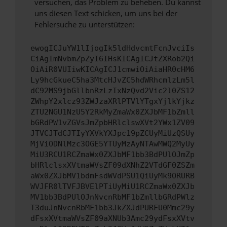
versuchen, das Problem zu beheben. Du kannst
uns diesen Text schicken, um uns bei der
Fehlersuche zu unterstützen:
ewogICJuYW1lIjogIk5ldHdvcmtFcnJvciIs
CiAgImNvbmZpZyI6IHsKICAgICJtZXRob2Qi
OiAiR0VUIiwKICAgICJ1cmwiOiAiaHR0cHM6
Ly9hcGkueC5ha3MtcHJvZC5hdWRhcmlzLm5l
dC92MS9jbGllbnRzLzIxNzQvd2Vic2l0ZS12
ZWhpY2xlcz93ZWJzaXRlPTVlYTgxYjlkYjkz
ZTU2NGU1NzU5Y2RkMyZmaWx0ZXJbMF1bZmll
bGRdPW1vZGVsJmZpbHRlclswXVt2YWx1ZV09
JTVCJTdCJTIyYXVkYXJpc19pZCUyMiUzQSUy
MjViODNlMzc3OGE5YTUyMzAyNTAwMWQ2MyUy
MiU3RCU1RCZmaWx0ZXJbMF1bb3BdPUlOJmZp
bHRlclsxXVtmaWVsZF09dXNhZ2VTdGF0ZSZm
aWx0ZXJbMV1bdmFsdWVdPSU1QiUyMk9ORURB
WVJFR0lTVFJBVElPTiUyMiU1RCZmaWx0ZXJb
MV1bb3BdPUlOJnNvcnRbMF1bZmllbGRdPWlz
T3duJnNvcnRbMF1bb3JkZXJdPURFU0Mmc29y
dFsxXVtmaWVsZF09aXNUb3Amc29ydFsxXVtv