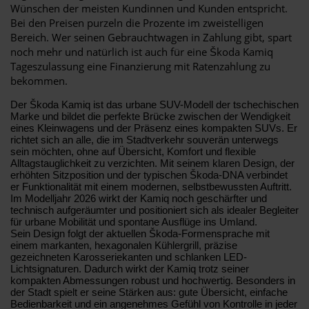
Wünschen der meisten Kundinnen und Kunden entspricht.
Bei den Preisen purzeln die Prozente im zweistelligen
Bereich. Wer seinen Gebrauchtwagen in Zahlung gibt, spart
noch mehr und natürlich ist auch für eine Škoda Kamiq
Tageszulassung eine Finanzierung mit Ratenzahlung zu
bekommen.
Der Škoda Kamiq ist das urbane SUV-Modell der tschechischen
Marke und bildet die perfekte Brücke zwischen der Wendigkeit
eines Kleinwagens und der Präsenz eines kompakten SUVs. Er
richtet sich an alle, die im Stadtverkehr souverän unterwegs
sein möchten, ohne auf Übersicht, Komfort und flexible
Alltagstauglichkeit zu verzichten. Mit seinem klaren Design, der
erhöhten Sitzposition und der typischen Škoda-DNA verbindet
er Funktionalität mit einem modernen, selbstbewussten Auftritt.
Im Modelljahr 2026 wirkt der Kamiq noch geschärfter und
technisch aufgeräumter und positioniert sich als idealer Begleiter
für urbane Mobilität und spontane Ausflüge ins Umland.
Sein Design folgt der aktuellen Škoda-Formensprache mit
einem markanten, hexagonalen Kühlergrill, präzise
gezeichneten Karosseriekanten und schlanken LED-
Lichtsignaturen. Dadurch wirkt der Kamiq trotz seiner
kompakten Abmessungen robust und hochwertig. Besonders in
der Stadt spielt er seine Stärken aus: gute Übersicht, einfache
Bedienbarkeit und ein angenehmes Gefühl von Kontrolle in jeder