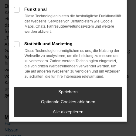
Ein Zaubertrick? Keineswegs. Und doch bietet eine Škoda
Funktional
Kamiq Tageszulassung ein zauberhaftes Preisniveau für
Diese Technologien bieten die bestmögliche Funktionalität
einen echten Neuwagen. Die Besonderheit besteht darin,
der Webseite. Services von Drittanbietern wie Google
dass ein Neufahrzeug im Handumdrehen zu einem
Maps, Chats, Fahrzeugbewertungssystem und weitere
formellen Gebrauchtwagen umdeklariert wird. Der Name
werden aktiviert.
„Tageszulassung“ zeigt bereits an, dass dies durch das
Anmelden für genau einen Tag möglich ist. Warum das
Statistik und Marketing
Ganze? Ganz einfach, um eine Škoda Kamiq Tageszulassung
Diese Technologien ermöglichen es uns, die Nutzung der
für die Kundinnen und Kunden günstiger zu machen und
Webseite zu analysieren, um die Leistung zu messen und
zu verbessern. Zudem werden Technologien eingesetzt,
hinsichtlich der Rabatte frei zu sein. Klassische Neuwagen
die von dritten Werbetreibenden verwendet werden, um
werden seitens der Automobilhersteller mit
Sie auf anderen Webseiten zu verfolgen und um Anzeigen
vorgeschriebenen Listenpreisen reglementiert – eine Škoda
zu schalten, die für Ihre Interessen relevant sind.
Kamiq Tageszulassung kann diese Preise deutlich
unterbieten. Dass es sich dabei um einen noch nicht
Speichern
gefahrenen Neuwagen handelt, versteht sich von selbst.
Optionale Cookies ablehnen
Alle akzeptieren
Marken
Fiat
Nissan