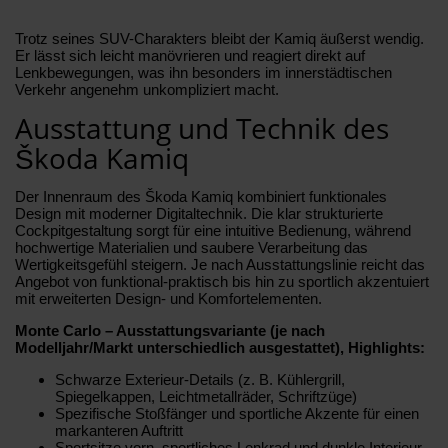
Trotz seines SUV-Charakters bleibt der Kamiq äußerst wendig.
Er lässt sich leicht manövrieren und reagiert direkt auf
Lenkbewegungen, was ihn besonders im innerstädtischen
Verkehr angenehm unkompliziert macht.
Ausstattung und Technik des
Škoda Kamiq
Der Innenraum des Škoda Kamiq kombiniert funktionales
Design mit moderner Digitaltechnik. Die klar strukturierte
Cockpitgestaltung sorgt für eine intuitive Bedienung, während
hochwertige Materialien und saubere Verarbeitung das
Wertigkeitsgefühl steigern. Je nach Ausstattungslinie reicht das
Angebot von funktional-praktisch bis hin zu sportlich akzentuiert
mit erweiterten Design- und Komfortelementen.
Monte Carlo – Ausstattungsvariante (je nach
Modelljahr/Markt unterschiedlich ausgestattet), Highlights:
Schwarze Exterieur-Details (z. B. Kühlergrill,
Spiegelkappen, Leichtmetallräder, Schriftzüge)
Spezifische Stoßfänger und sportliche Akzente für einen
markanteren Auftritt
Sportsitze vorn, sportliches Lenkrad und dunkle Interieur-