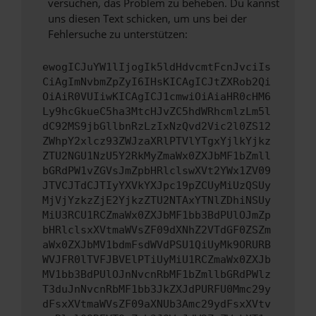
versuchen, das Problem zu beheben. Du kannst
uns diesen Text schicken, um uns bei der
Fehlersuche zu unterstützen:
ewogICJuYW1lIjogIk5ldHdvcmtFcnJvciIs
CiAgImNvbmZpZyI6IHsKICAgICJtZXRob2Qi
OiAiR0VUIiwKICAgICJ1cmwiOiAiaHR0cHM6
Ly9hcGkueC5ha3MtcHJvZC5hdWRhcmlzLm5l
dC92MS9jbGllbnRzLzIxNzQvd2Vic2l0ZS12
ZWhpY2xlcz93ZWJzaXRlPTVlYTgxYjlkYjkz
ZTU2NGU1NzU5Y2RkMyZmaWx0ZXJbMF1bZmll
bGRdPW1vZGVsJmZpbHRlclswXVt2YWx1ZV09
JTVCJTdCJTIyYXVkYXJpc19pZCUyMiUzQSUy
MjVjYzkzZjE2YjkzZTU2NTAxYTNlZDhiNSUy
MiU3RCU1RCZmaWx0ZXJbMF1bb3BdPUlOJmZp
bHRlclsxXVtmaWVsZF09dXNhZ2VTdGF0ZSZm
aWx0ZXJbMV1bdmFsdWVdPSU1QiUyMk9ORURB
WVJFR0lTVFJBVElPTiUyMiU1RCZmaWx0ZXJb
MV1bb3BdPUlOJnNvcnRbMF1bZmllbGRdPWlz
T3duJnNvcnRbMF1bb3JkZXJdPURFU0Mmc29y
dFsxXVtmaWVsZF09aXNUb3Amc29ydFsxXVtv