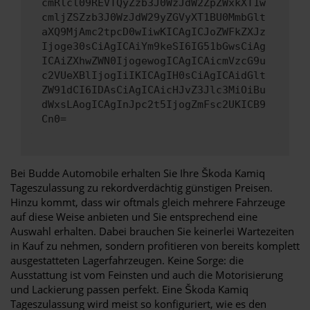
cmRlcl09REVTQyZzb3J0WzJdW2ZpZWxkXT1w
cmljZSZzb3J0WzJdW29yZGVyXT1BU0MmbGlt
aXQ9MjAmc2tpcD0wIiwKICAgICJoZWFkZXJz
Ijoge30sCiAgICAiYm9keSI6IG51bGwsCiAg
ICAiZXhwZWN0IjogewogICAgICAicmVzcG9u
c2VUeXBlIjogIiIKICAgIH0sCiAgICAidGlt
ZW91dCI6IDAsCiAgICAicHJvZ3Jlc3MiOiBu
dWxsLAogICAgInJpc2t5IjogZmFsc2UKICB9
Cn0=
Bei Budde Automobile erhalten Sie Ihre Škoda Kamiq
Tageszulassung zu rekordverdächtig günstigen Preisen.
Hinzu kommt, dass wir oftmals gleich mehrere Fahrzeuge
auf diese Weise anbieten und Sie entsprechend eine
Auswahl erhalten. Dabei brauchen Sie keinerlei Wartezeiten
in Kauf zu nehmen, sondern profitieren von bereits komplett
ausgestatteten Lagerfahrzeugen. Keine Sorge: die
Ausstattung ist vom Feinsten und auch die Motorisierung
und Lackierung passen perfekt. Eine Škoda Kamiq
Tageszulassung wird meist so konfiguriert, wie es den