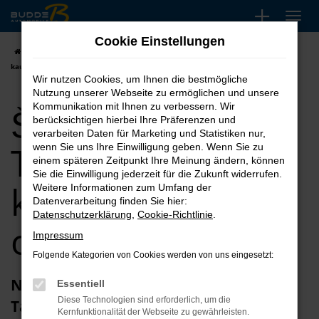
Zum
Hauptinhalt
Cookie Einstellungen
springen
Startseite
Škoda
Škoda Kamiq
Škoda Kamiq Tageszulassung
kaufen, leasen oder finanzieren
Wir nutzen Cookies, um Ihnen die bestmögliche
Nutzung unserer Webseite zu ermöglichen und unsere
Škoda Kamiq
Kommunikation mit Ihnen zu verbessern. Wir
berücksichtigen hierbei Ihre Präferenzen und
verarbeiten Daten für Marketing und Statistiken nur,
Tageszulassung
wenn Sie uns Ihre Einwilligung geben. Wenn Sie zu
einem späteren Zeitpunkt Ihre Meinung ändern, können
Sie die Einwilligung jederzeit für die Zukunft widerrufen.
kaufen, leasen
Weitere Informationen zum Umfang der
Datenverarbeitung finden Sie hier:
Datenschutzerklärung
,
Cookie-Richtlinie
.
oder finanzieren
Impressum
Folgende Kategorien von Cookies werden von uns eingesetzt:
Neu und günstig: die Škoda Kamiq
Essentiell
Diese Technologien sind erforderlich, um die
Tageszulassung
Kernfunktionalität der Webseite zu gewährleisten.