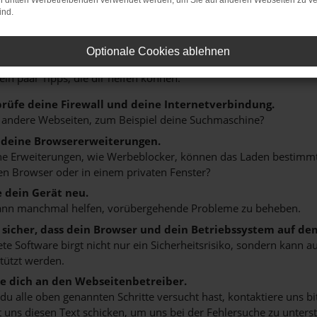
on dritten Werbetreibenden verwendet werden, um Sie auf anderen Webseiten zu ve
ind.
r: Network Error
Optionale Cookies ablehnen
n ist ein Fehler aufgetreten.
 ein paar Tipps, die dir helfen können:
rüfe deine Firewall und deine Internetverbindung.
 andere Webseiten, zum Beispiel deine Suchmaschine?
 deine Browsererweiterungen.
 Erweiterungen, wie Werbeblocker, können das Laden bestimmter 
n Browser oder in einem privaten Fenster?
e dein Gerät neu.
ann manchmal helfen, vorübergehende Probleme zu beheben.
e sicher, dass dein Browser und dein Betriebssystem auf de
ete Software birgt nicht nur ein Sicherheitsrisiko, sondern kann
tützt werden.
 dich an den Webseitenbetreiber.
u alle oben genannten Schritte versucht hast, kontaktiere uns 
 uns diesen Text schicken, um uns bei der Fehlersuche zu unterst