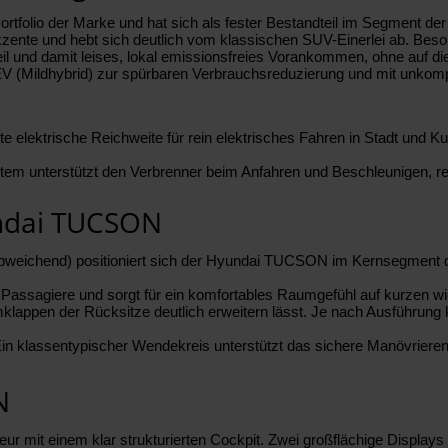
tfolio der Marke und hat sich als fester Bestandteil im Segment de
kzente und hebt sich deutlich vom klassischen SUV-Einerlei ab. B
eil und damit leises, lokal emissionsfreies Vorankommen, ohne auf di
(Mildhybrid) zur spürbaren Verbrauchsreduzierung und mit unkomp
elektrische Reichweite für rein elektrisches Fahren in Stadt und Kur
stem unterstützt den Verbrenner beim Anfahren und Beschleunigen, 
undai TUCSON
t abweichend) positioniert sich der Hyundai TUCSON im Kernsegment 
 Passagiere und sorgt für ein komfortables Raumgefühl auf kurzen wi
lappen der Rücksitze deutlich erweitern lässt. Je nach Ausführung 
Ein klassentypischer Wendekreis unterstützt das sichere Manövrieren
N
ur mit einem klar strukturierten Cockpit. Zwei großflächige Displays