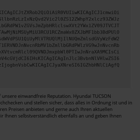
KICAgICJtZXRob2QiOiAiR0VUIiwKICAgICJ1cmwiOi
GllbnRzLzIxNzQvd2Vic2l0ZS12ZWhpY2xlcz93ZWJz
lbGRdPW1vZGVsJmZpbHRlclswXVt2YWx1ZV09JTVCJT
TAwMjNiMSUyMiU3RCU1RCZmaWx0ZXJbMF1bb3BdPUlO
sdWVdPSU1QiUyMlVTRUQlMjIlNUQmZmlsdGVyWzFdW2
T1ERVNDJnNvcnRbMV1bZmllbGRdPWlzVG9wJnNvcnRb
yXVtvcmRlcl09QVNDJmxpbWl0PTIwJnNraXA9MCIsCi
mV4cGVjdCI6IHsKICAgICAgInJlc3BvbnNlVHlwZSI6
zIjogbnVsbCwKICAgICJyaXNreSI6IGZhbHNlCiAgfQ
auf unsere einwandfreie Reputation. Hyundai TUCSON
hchecken und stellen sicher, dass alles in Ordnung ist und in
en Preisen anbieten und gerne auch Ihren aktuellen
r Ihnen selbstverständlich ebenfalls an und geben Ihnen