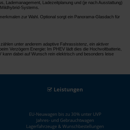
tatus, Lademanagement, Ladezeitplanung und (je nach Ausstattung)
 Mildhybrid-Systems.
rtmerkmalen zur Wahl. Optional sorgt ein Panorama-Glasdach für
zählen unter anderem adaptive Fahrassistenz, ein aktiver
eim Verzögern Energie: Im PHEV lädt dies die Hochvoltbatterie,
 kann dabei auf Wunsch rein elektrisch und besonders leise
Leistungen
EU-Neuwagen bis zu 30% unter UVP
Jahres- und Gebrauchtwagen
Lagerfahrzeuge & Wunschbestellungen