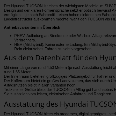
Der Hyundai TUCSON ist eines der wichtigsten Modelle im SUV-Por
Design und der klaren Formensprache setzt er optisch bewusst A
ermöglicht – je nach Fahrprofil – einen hohen elektrischen Fahrant
Ladeinfrastruktur auskommen möchte, wählt den TUCSON als HEV 
Antriebsvarianten im Überblick
PHEV: Aufladung an Steckdose oder Wallbox. Alltagsrelevante 
Verbrenners.
HEV (Mildhybrid): Keine externe Ladung. Ein Mildhybrid-Sy
Rein elektrisches Fahren ist nicht vorgesehen.
Aus dem Datenblatt für den Hy
Mit einer Länge von rund 4,50 Metern (je nach Ausstattung leich
rund 1,65 Meter.
Der Innenraum bietet ein großzügiges Platzangebot für Fahrer und
Der Kofferraum bietet ein großes Ladevolumen, das sich durch Umk
Alltagsnutzen bleibt in allen Varianten hoch.
Trotz seiner Größe bleibt der TUCSON im Alltag gut handhabbar. 
Sie zusätzlich vom leisen, elektrischen Anfahren und Rangieren.
Ausstattung des Hyundai TUCSO
Der Hyundai TUCSON bietet ein modernes, digital geprägtes Interie