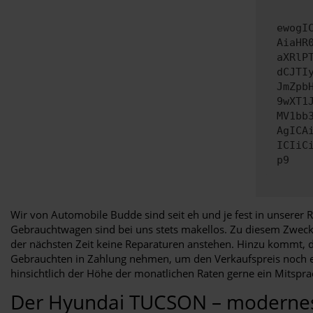
ewogI
AiaHR
aXRlP
dCJTI
JmZpb
9wXT1
MV1bb
AgICA
ICIiC
p9
Wir von Automobile Budde sind seit eh und je fest in unsere
Gebrauchtwagen sind bei uns stets makellos. Zu diesem Zweck l
der nächsten Zeit keine Reparaturen anstehen. Hinzu kommt, 
Gebrauchten in Zahlung nehmen, um den Verkaufspreis noch ein
hinsichtlich der Höhe der monatlichen Raten gerne ein Mitspra
Der Hyundai TUCSON – modernes