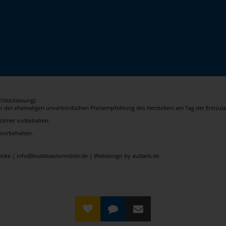
rstzulassung).
er der ehemaligen unverbindlichen Preisempfehlung des Herstellers am Tag der Erstzula
rrtümer vorbehalten.
 vorbehalten.
elecke | info@buddeautomobile.de |
Webdesign by audaris.de