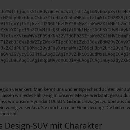
CJuYW1lIjogIk5ldHdvcmtFcnJvciIsCiAgImNvbmZpZyI6IHs
0cHM6Ly9hcGkueC5ha3MtcHJvZC5hdWRhcmlzLm5ldC92MS9jb
TVlYTgxYjlkYjkzZTU2NGU1NzU5Y2RkMyZmaWx0ZXJbMF1bZml
yYXVkYXJpc19pZCUyMiUzQSUyMjViODNlMzc3OGE5YTUyMzAyN
HRlclsxXVtmaWVsZF09dXNhZ2VTdGF0ZSZmaWx0ZXJbMV1bdmF
JTiZzb3J0WzBdW2ZpZWxkXT1pc093biZzb3J0WzBdW29yZGVyX
3JkZXJdPURFU0Mmc29ydFsyXVtmaWVsZF09cHJpY2Umc29ydFs
iaGVhZGVycyI6IHt9LAogICAgImJvZHkiOiBudWxsLAogICAgI
iAgICB9LAogICAgInRpbWVvdXQiOiAwLAogICAgInByb2dyZXN
r Region verankert. Man kennt uns und entsprechend achten wir 
assen wir jedes Fahrzeug in unserer Meisterwerkstatt genau durc
dass wir unsere Hyundai TUCSON Gebrauchtwagen zu überaus fair
 wenig zu senken. Sie möchten eine Finanzierung? Die bieten wi
cherecht.
 Design-SUV mit Charakter