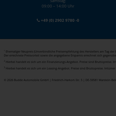
Samstag:
09:00 – 14:00 Uhr
+49 (0) 2902 9780 -0
Ehemaliger Neupreis (Unverbindliche Preisempfehlung des Herstellers am Tag der E
1
Der errechnete Preisvorteil sowie die angegebene Ersparnis errechnet sich gegenüb
2
Hierbei handelt es sich um ein Finanzierungs-Angebot. Preise sind Bruttopreise. I
3
Hierbei handelt es sich um ein Leasing-Angebot. Preise sind Bruttopreise. Irrtümer
© 2026 Budde Automobile GmbH | Friedrich-Harkort-Str. 5 | DE-59581 Warstein-B