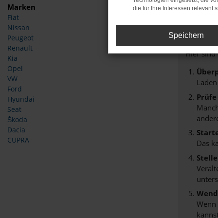
Technologien eingesetzt, die v
Marken
die für Ihre Interessen relevant s
Fiat
Fehle
Nissan
Speichern
Peugeot
Beim Lade
Renault
Hier sind
Kia
Opel
Überp
VW
Laden
Ford
Prüfe
Hyundai
Manche
Seat
andere
Škoda
Dacia
Start
CUPRA
Das k
Stell
Veralt
unters
Wende
Wenn d
kannst