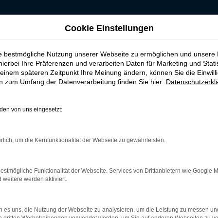
Cookie Einstellungen
kaufen, leasen oder finanzieren
ie bestmögliche Nutzung unserer Webseite zu ermöglichen und unsere
ebrauchtwagen kau
hierbei Ihre Präferenzen und verarbeiten Daten für Marketing und Stati
einem späteren Zeitpunkt Ihre Meinung ändern, können Sie die Einwillig
en zum Umfang der Datenverarbeitung finden Sie hier:
Datenschutzerkl
en von uns eingesetzt:
– vertrauen Sie einem Traditions
rlich, um die Kernfunktionalität der Webseite zu gewährleisten.
 macht man mit einem Hyundai TUCSON Gebrauchtwagen absolut nic
t in älteren Auflagen auf einem erstaunlich fortschrittlichen te
ichen wird dies, wenn Sie sich für einen Traditionsbetrieb wie d
estmögliche Funktionalität der Webseite. Services von Drittanbietern wie Google 
 einen einwandfreien Zustand sicher. Als inhabergeführtes Autoh
eitere werden aktiviert.
ndung.
 es uns, die Nutzung der Webseite zu analysieren, um die Leistung zu messen u