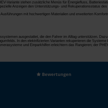
 PHEV-Variante stehen zusätzliche Menüs für Energiefluss, Batteries
spezielle Anzeigen den Unterstützungs- und Rekuperationsstatus des
rte Ausführungen mit hochwertigen Materialien und erweiterten Komfo
ystemen ausgestattet, die den Fahrer im Alltag unterstützen. Dazu 
elds. In den elektrifizierten Varianten rekuperieren die Systeme b
merasysteme und Einparkhilfen erleichtern das Rangieren; der PHEV
Bewertungen