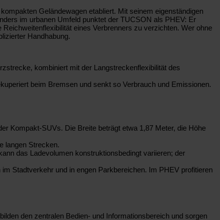
r kompakten Geländewagen etabliert. Mit seinem eigenständigen
esonders im urbanen Umfeld punktet der TUCSON als PHEV: Er
e Reichweitenflexibilität eines Verbrenners zu verzichten. Wer ohne
lizierter Handhabung.
zstrecke, kombiniert mit der Langstreckenflexibilität des
rekuperiert beim Bremsen und senkt so Verbrauch und Emissionen.
der Kompakt-SUVs. Die Breite beträgt etwa 1,87 Meter, die Höhe
e langen Strecken.
kann das Ladevolumen konstruktionsbedingt variieren; der
 im Stadtverkehr und in engen Parkbereichen. Im PHEV profitieren
 bilden den zentralen Bedien- und Informationsbereich und sorgen