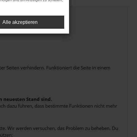
rfolgen und um Anzeigen zu schalten,
Alle akzeptieren
Seiten verhindern. Funktioniert die Seite in einem
m neuesten Stand sind.
 auch dazu führen, dass bestimmte Funktionen nicht mehr
bitte. Wir werden versuchen, das Problem zu beheben. Du
ützen: