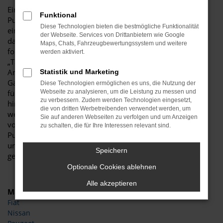
Ein Zaubertrick? Keineswegs. Und doch bietet eine Ford
Funktional
Puma Tageszulassung ein zauberhaftes Preisniveau für
Diese Technologien bieten die bestmögliche Funktionalität
einen echten Neuwagen. Die Besonderheit besteht darin,
der Webseite. Services von Drittanbietern wie Google
dass ein Neufahrzeug im Handumdrehen zu einem
Maps, Chats, Fahrzeugbewertungssystem und weitere
formellen Gebrauchtwagen umdeklariert wird. Der Name
werden aktiviert.
„Tageszulassung“ zeigt bereits an, dass dies durch das
Anmelden für genau einen Tag möglich ist. Warum das
Statistik und Marketing
Ganze? Ganz einfach, um eine Ford Puma Tageszulassung
Diese Technologien ermöglichen es uns, die Nutzung der
für die Kundinnen und Kunden günstiger zu machen und
Webseite zu analysieren, um die Leistung zu messen und
zu verbessern. Zudem werden Technologien eingesetzt,
hinsichtlich der Rabatte frei zu sein. Klassische Neuwagen
die von dritten Werbetreibenden verwendet werden, um
werden seitens der Automobilhersteller mit
Sie auf anderen Webseiten zu verfolgen und um Anzeigen
vorgeschriebenen Listenpreisen reglementiert – eine Ford
zu schalten, die für Ihre Interessen relevant sind.
Puma Tageszulassung kann diese Preise deutlich
unterbieten. Dass es sich dabei um einen noch nicht
Speichern
gefahrenen Neuwagen handelt, versteht sich von selbst.
Optionale Cookies ablehnen
Alle akzeptieren
Marken
Fiat
Nissan