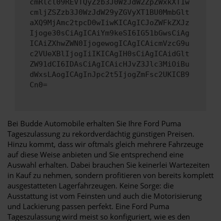
cmRlcl09REVTQyZzb3J0WzJdW2ZpZWxkXT1w
cmljZSZzb3J0WzJdW29yZGVyXT1BU0MmbGlt
aXQ9MjAmc2tpcD0wIiwKICAgICJoZWFkZXJz
Ijoge30sCiAgICAiYm9keSI6IG51bGwsCiAg
ICAiZXhwZWN0IjogewogICAgICAicmVzcG9u
c2VUeXBlIjogIiIKICAgIH0sCiAgICAidGlt
ZW91dCI6IDAsCiAgICAicHJvZ3Jlc3MiOiBu
dWxsLAogICAgInJpc2t5IjogZmFsc2UKICB9
Cn0=
Bei Budde Automobile erhalten Sie Ihre Ford Puma
Tageszulassung zu rekordverdächtig günstigen Preisen.
Hinzu kommt, dass wir oftmals gleich mehrere Fahrzeuge
auf diese Weise anbieten und Sie entsprechend eine
Auswahl erhalten. Dabei brauchen Sie keinerlei Wartezeiten
in Kauf zu nehmen, sondern profitieren von bereits komplett
ausgestatteten Lagerfahrzeugen. Keine Sorge: die
Ausstattung ist vom Feinsten und auch die Motorisierung
und Lackierung passen perfekt. Eine Ford Puma
Tageszulassung wird meist so konfiguriert, wie es den