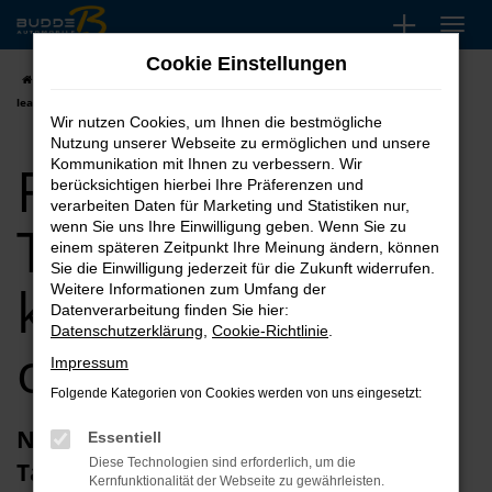
Zum
Hauptinhalt
Cookie Einstellungen
springen
Startseite
Ford
Ford Puma
Ford Puma Tageszulassung kaufen,
leasen oder finanzieren
Wir nutzen Cookies, um Ihnen die bestmögliche
Nutzung unserer Webseite zu ermöglichen und unsere
Ford Puma
Kommunikation mit Ihnen zu verbessern. Wir
berücksichtigen hierbei Ihre Präferenzen und
verarbeiten Daten für Marketing und Statistiken nur,
Tageszulassung
wenn Sie uns Ihre Einwilligung geben. Wenn Sie zu
einem späteren Zeitpunkt Ihre Meinung ändern, können
Sie die Einwilligung jederzeit für die Zukunft widerrufen.
kaufen, leasen
Weitere Informationen zum Umfang der
Datenverarbeitung finden Sie hier:
Datenschutzerklärung
,
Cookie-Richtlinie
.
oder finanzieren
Impressum
Folgende Kategorien von Cookies werden von uns eingesetzt:
Neu und günstig: die Ford Puma
Essentiell
Diese Technologien sind erforderlich, um die
Tageszulassung
Kernfunktionalität der Webseite zu gewährleisten.