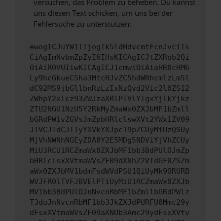
versuchen, das Problem zu beheben. Du kannst
uns diesen Text schicken, um uns bei der
Fehlersuche zu unterstützen:
ewogICJuYW1lIjogIk5ldHdvcmtFcnJvciIs
CiAgImNvbmZpZyI6IHsKICAgICJtZXRob2Qi
OiAiR0VUIiwKICAgICJ1cmwiOiAiaHR0cHM6
Ly9hcGkueC5ha3MtcHJvZC5hdWRhcmlzLm5l
dC92MS9jbGllbnRzLzIxNzQvd2Vic2l0ZS12
ZWhpY2xlcz93ZWJzaXRlPTVlYTgxYjlkYjkz
ZTU2NGU1NzU5Y2RkMyZmaWx0ZXJbMF1bZmll
bGRdPW1vZGVsJmZpbHRlclswXVt2YWx1ZV09
JTVCJTdCJTIyYXVkYXJpc19pZCUyMiUzQSUy
MjVhNWNhNGEyZDA0Y2E5MDg5NDViYjVhZCUy
MiU3RCU1RCZmaWx0ZXJbMF1bb3BdPUlOJmZp
bHRlclsxXVtmaWVsZF09dXNhZ2VTdGF0ZSZm
aWx0ZXJbMV1bdmFsdWVdPSU1QiUyMk9ORURB
WVJFR0lTVFJBVElPTiUyMiU1RCZmaWx0ZXJb
MV1bb3BdPUlOJnNvcnRbMF1bZmllbGRdPWlz
T3duJnNvcnRbMF1bb3JkZXJdPURFU0Mmc29y
dFsxXVtmaWVsZF09aXNUb3Amc29ydFsxXVtv