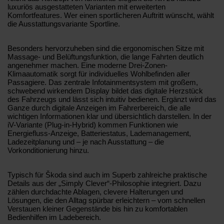
luxuriös ausgestatteten Varianten mit erweiterten
Komfortfeatures. Wer einen sportlicheren Auftritt wünscht, wählt
die Ausstattungsvariante Sportline.
Besonders hervorzuheben sind die ergonomischen Sitze mit
Massage- und Belüftungsfunktion, die lange Fahrten deutlich
angenehmer machen. Eine moderne Drei-Zonen-
Klimaautomatik sorgt für individuelles Wohlbefinden aller
Passagiere. Das zentrale Infotainmentsystem mit großem,
schwebend wirkendem Display bildet das digitale Herzstück
des Fahrzeugs und lässt sich intuitiv bedienen. Ergänzt wird das
Ganze durch digitale Anzeigen im Fahrerbereich, die alle
wichtigen Informationen klar und übersichtlich darstellen. In der
iV-Variante (Plug-in-Hybrid) kommen Funktionen wie
Energiefluss-Anzeige, Batteriestatus, Lademanagement,
Ladezeitplanung und – je nach Ausstattung – die
Vorkonditionierung hinzu.
Typisch für Škoda sind auch im Superb zahlreiche praktische
Details aus der „Simply Clever“-Philosophie integriert. Dazu
zählen durchdachte Ablagen, clevere Halterungen und
Lösungen, die den Alltag spürbar erleichtern – vom schnellen
Verstauen kleiner Gegenstände bis hin zu komfortablen
Bedienhilfen im Ladebereich.