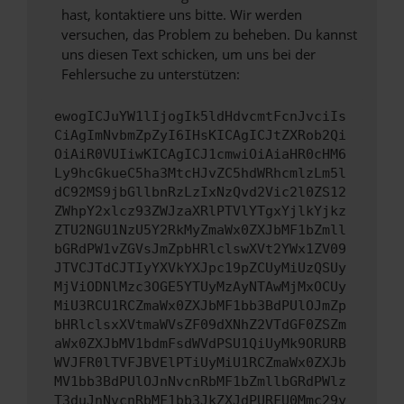
hast, kontaktiere uns bitte. Wir werden
versuchen, das Problem zu beheben. Du kannst
uns diesen Text schicken, um uns bei der
Fehlersuche zu unterstützen:
ewogICJuYW1lIjogIk5ldHdvcmtFcnJvciIs
CiAgImNvbmZpZyI6IHsKICAgICJtZXRob2Qi
OiAiR0VUIiwKICAgICJ1cmwiOiAiaHR0cHM6
Ly9hcGkueC5ha3MtcHJvZC5hdWRhcmlzLm5l
dC92MS9jbGllbnRzLzIxNzQvd2Vic2l0ZS12
ZWhpY2xlcz93ZWJzaXRlPTVlYTgxYjlkYjkz
ZTU2NGU1NzU5Y2RkMyZmaWx0ZXJbMF1bZmll
bGRdPW1vZGVsJmZpbHRlclswXVt2YWx1ZV09
JTVCJTdCJTIyYXVkYXJpc19pZCUyMiUzQSUy
MjViODNlMzc3OGE5YTUyMzAyNTAwMjMxOCUy
MiU3RCU1RCZmaWx0ZXJbMF1bb3BdPUlOJmZp
bHRlclsxXVtmaWVsZF09dXNhZ2VTdGF0ZSZm
aWx0ZXJbMV1bdmFsdWVdPSU1QiUyMk9ORURB
WVJFR0lTVFJBVElPTiUyMiU1RCZmaWx0ZXJb
MV1bb3BdPUlOJnNvcnRbMF1bZmllbGRdPWlz
T3duJnNvcnRbMF1bb3JkZXJdPURFU0Mmc29y