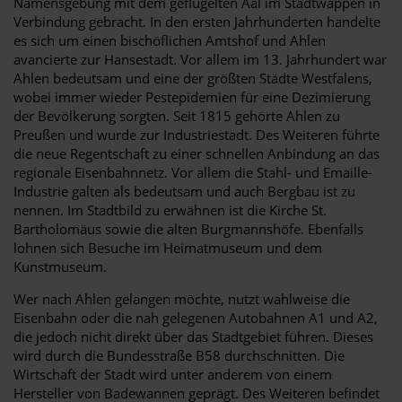
Namensgebung mit dem geflügelten Aal im Stadtwappen in
Verbindung gebracht. In den ersten Jahrhunderten handelte
es sich um einen bischöflichen Amtshof und Ahlen
avancierte zur Hansestadt. Vor allem im 13. Jahrhundert war
Ahlen bedeutsam und eine der größten Städte Westfalens,
wobei immer wieder Pestepidemien für eine Dezimierung
der Bevölkerung sorgten. Seit 1815 gehörte Ahlen zu
Preußen und wurde zur Industriestadt. Des Weiteren führte
die neue Regentschaft zu einer schnellen Anbindung an das
regionale Eisenbahnnetz. Vor allem die Stahl- und Emaille-
Industrie galten als bedeutsam und auch Bergbau ist zu
nennen. Im Stadtbild zu erwähnen ist die Kirche St.
Bartholomäus sowie die alten Burgmannshöfe. Ebenfalls
lohnen sich Besuche im Heimatmuseum und dem
Kunstmuseum.
Wer nach Ahlen gelangen möchte, nutzt wahlweise die
Eisenbahn oder die nah gelegenen Autobahnen A1 und A2,
die jedoch nicht direkt über das Stadtgebiet führen. Dieses
wird durch die Bundesstraße B58 durchschnitten. Die
Wirtschaft der Stadt wird unter anderem von einem
Hersteller von Badewannen geprägt. Des Weiteren befindet