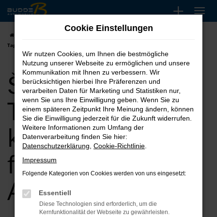
Zum
Hauptinhalt
Cookie Einstellungen
springen
Startseite
Ahlen
Škoda
Škoda Superb
Škoda Superb
Tageszulassung kaufen, leasen, finanzieren für Ahlen
Wir nutzen Cookies, um Ihnen die bestmögliche
Nutzung unserer Webseite zu ermöglichen und unsere
Škoda Superb
Kommunikation mit Ihnen zu verbessern. Wir
berücksichtigen hierbei Ihre Präferenzen und
verarbeiten Daten für Marketing und Statistiken nur,
Tageszulassung
wenn Sie uns Ihre Einwilligung geben. Wenn Sie zu
einem späteren Zeitpunkt Ihre Meinung ändern, können
Sie die Einwilligung jederzeit für die Zukunft widerrufen.
kaufen, leasen,
Weitere Informationen zum Umfang der
Datenverarbeitung finden Sie hier:
Datenschutzerklärung
,
Cookie-Richtlinie
.
finanzieren für
Impressum
Folgende Kategorien von Cookies werden von uns eingesetzt:
Ahlen
Essentiell
Diese Technologien sind erforderlich, um die
Kernfunktionalität der Webseite zu gewährleisten.