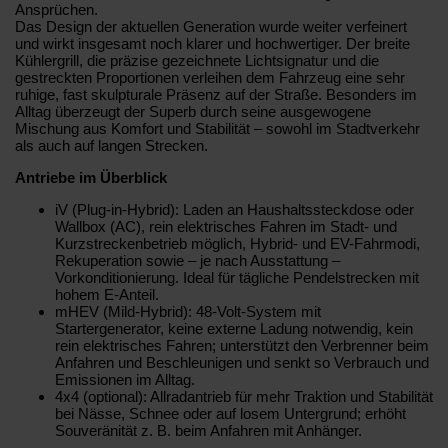
Ansprüchen.
Das Design der aktuellen Generation wurde weiter verfeinert
und wirkt insgesamt noch klarer und hochwertiger. Der breite
Kühlergrill, die präzise gezeichnete Lichtsignatur und die
gestreckten Proportionen verleihen dem Fahrzeug eine sehr
ruhige, fast skulpturale Präsenz auf der Straße. Besonders im
Alltag überzeugt der Superb durch seine ausgewogene
Mischung aus Komfort und Stabilität – sowohl im Stadtverkehr
als auch auf langen Strecken.
Antriebe im Überblick
iV (Plug-in-Hybrid): Laden an Haushaltssteckdose oder
Wallbox (AC), rein elektrisches Fahren im Stadt- und
Kurzstreckenbetrieb möglich, Hybrid- und EV-Fahrmodi,
Rekuperation sowie – je nach Ausstattung –
Vorkonditionierung. Ideal für tägliche Pendelstrecken mit
hohem E-Anteil.
mHEV (Mild-Hybrid): 48-Volt-System mit
Startergenerator, keine externe Ladung notwendig, kein
rein elektrisches Fahren; unterstützt den Verbrenner beim
Anfahren und Beschleunigen und senkt so Verbrauch und
Emissionen im Alltag.
4x4 (optional): Allradantrieb für mehr Traktion und Stabilität
bei Nässe, Schnee oder auf losem Untergrund; erhöht
Souveränität z. B. beim Anfahren mit Anhänger.