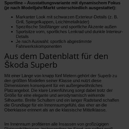
Sportline – Ausstattungsvariante mit dynamischem Fokus
(je nach Modelljahr/Markt unterschiedlich ausgestattet):
Markanter Look mit schwarzen Exterieur-Details (z. B.
Grill, Spiegelkappen, Leichtmetallräder)
Spezifische Stoßfänger und sportliche Akzente außen
Sportsitze vorn, sportliches Lenkrad und dunkle Interieur-
Details
Je nach Auswahl: sportlich abgestimmte
Fahrwerkskomponenten
Aus dem Datenblatt für den
Škoda Superb
Mit einer Länge von knapp fünf Metern gehört der Superb zu
den größten Modellen seiner Klasse und nutzt diese
Dimensionen konsequent für ein außergewöhnliches
Platzangebot. Die klare Linienführung sorgt dabei trotz der
Größe für eine elegante und aerodynamisch wirkende
Silhouette. Breite Schultern und ein langer Radstand schaffen
die Grundlage für ein Innenraumgefühl, das eher an die
Oberklasse erinnert als an die klassische Mittelklasse.
Im Innenraum profitieren alle Insassen von großzügigen
Platzverhältnissen, insbesondere im Fond, wo selbst groß