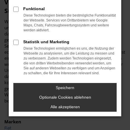
Viele gute Gründe für eine Škoda
Funktional
Superb Tageszulassung in Ahlen
Diese Technologien bieten die bestmögliche Funktionalität
der Webseite. Services von Drittanbietern wie Google
Wer sich für ein neues Fahrzeug interessiert, führt nahezu
Maps, Chats, Fahrzeugbewertungssystem und weitere
unweigerlich umfassende Recherchen durch. Haben Sie
werden aktiviert.
dabei auch schon an eine Škoda Superb Tageszulassung
gedacht? Wir fragen deshalb, weil es für Ihr „Unterwegs-
Statistik und Marketing
Sein“ in Ahlen kaum eine günstigere Möglichkeit für einen
Diese Technologien ermöglichen es uns, die Nutzung der
echten Neuwagen gibt. Die Škoda Superb Tageszulassung ist
Webseite zu analysieren, um die Leistung zu messen und
ein Fahrzeug, das noch keinen einzigen Kilometer gefahren
zu verbessern. Zudem werden Technologien eingesetzt,
wurde und entsprechend frisch aus dem Werk stammt. Der
die von dritten Werbetreibenden verwendet werden, um
Sie auf anderen Webseiten zu verfolgen und um Anzeigen
Unterschied zu einem bestellten Neuwagen besteht darin,
zu schalten, die für Ihre Interessen relevant sind.
dass die Škoda Superb Tageszulassung bereits komplett
konfiguriert ist und nur darauf wartet, von Ihnen in Ahlen
Speichern
gefahren zu werden. Und das ohne Umschweife,
Wartezeiten oder Verzögerungen, denn das Modell steht
Optionale Cookies ablehnen
bereits bei uns bereit.
Alle akzeptieren
Marken
Fiat