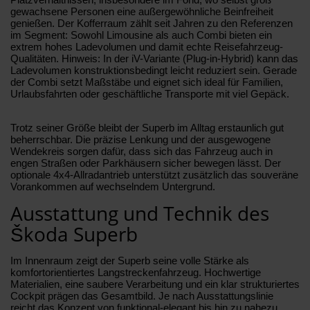
gewachsene Personen eine außergewöhnliche Beinfreiheit
genießen. Der Kofferraum zählt seit Jahren zu den Referenzen
im Segment: Sowohl Limousine als auch Combi bieten ein
extrem hohes Ladevolumen und damit echte Reisefahrzeug-
Qualitäten. Hinweis: In der iV-Variante (Plug-in-Hybrid) kann das
Ladevolumen konstruktionsbedingt leicht reduziert sein. Gerade
der Combi setzt Maßstäbe und eignet sich ideal für Familien,
Urlaubsfahrten oder geschäftliche Transporte mit viel Gepäck.
Trotz seiner Größe bleibt der Superb im Alltag erstaunlich gut
beherrschbar. Die präzise Lenkung und der ausgewogene
Wendekreis sorgen dafür, dass sich das Fahrzeug auch in
engen Straßen oder Parkhäusern sicher bewegen lässt. Der
optionale 4x4-Allradantrieb unterstützt zusätzlich das souveräne
Vorankommen auf wechselndem Untergrund.
Ausstattung und Technik des
Škoda Superb
Im Innenraum zeigt der Superb seine volle Stärke als
komfortorientiertes Langstreckenfahrzeug. Hochwertige
Materialien, eine saubere Verarbeitung und ein klar strukturiertes
Cockpit prägen das Gesamtbild. Je nach Ausstattungslinie
reicht das Konzept von funktional-elegant bis hin zu nahezu