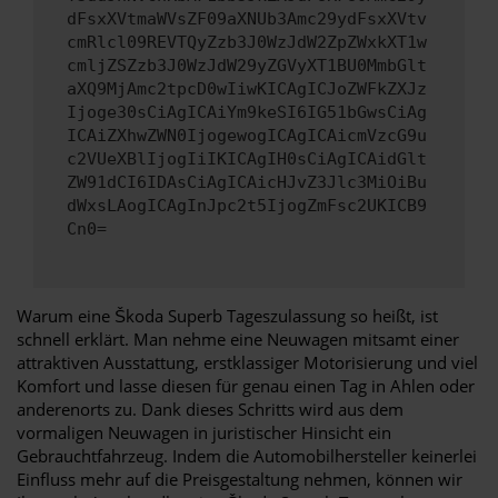
dFsxXVtmaWVsZF09aXNUb3Amc29ydFsxXVtv
cmRlcl09REVTQyZzb3J0WzJdW2ZpZWxkXT1w
cmljZSZzb3J0WzJdW29yZGVyXT1BU0MmbGlt
aXQ9MjAmc2tpcD0wIiwKICAgICJoZWFkZXJz
Ijoge30sCiAgICAiYm9keSI6IG51bGwsCiAg
ICAiZXhwZWN0IjogewogICAgICAicmVzcG9u
c2VUeXBlIjogIiIKICAgIH0sCiAgICAidGlt
ZW91dCI6IDAsCiAgICAicHJvZ3Jlc3MiOiBu
dWxsLAogICAgInJpc2t5IjogZmFsc2UKICB9
Cn0=
Warum eine Škoda Superb Tageszulassung so heißt, ist
schnell erklärt. Man nehme eine Neuwagen mitsamt einer
attraktiven Ausstattung, erstklassiger Motorisierung und viel
Komfort und lasse diesen für genau einen Tag in Ahlen oder
anderenorts zu. Dank dieses Schritts wird aus dem
vormaligen Neuwagen in juristischer Hinsicht ein
Gebrauchtfahrzeug. Indem die Automobilhersteller keinerlei
Einfluss mehr auf die Preisgestaltung nehmen, können wir