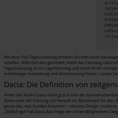
dCJTI
JmZpb
U1RCZ
ZF09a
Q9MjA
cmVzc
t5Ijo
Mit einer Fiat Tageszulassung erhalten Sie stets einen Neuw
schaffen. Während dies geschieht, bleibt das Fahrzeug natürlic
Tageszulassung ist ein Lagerfahrzeug und somit direkt verfüg
erstklassiger Ausstattung und Motorisierung freuen. Lassen S
Dacia: Die Definition von zeitge
Hinter der Marke Dacia verbirgt sich eine der beeindruckends
Dacia unter der Führung von Renault zur Benchmark für das „Be
genau das, was Kunden brauchen – robustes Design, moderne T
„Einfach gut“ hat Dacia das Image des reinen Billigheimers läng