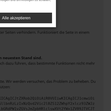
rfolgen und um Anzeigen zu schalten,
Alle akzeptieren
Seiten verhindern. Funktioniert die Seite in einem
m neuesten Stand sind.
 auch dazu führen, dass bestimmte Funktionen nicht mehr
bitte. Wir werden versuchen, das Problem zu beheben. Du
ützen:
KICAgICJtZXRob2QiOiAiR0VUIiwKICAgICJ1cmwiOi
GllbnRzLzIxNzQvd2Vic2l0ZS12ZWhpY2xlcz93ZWJz
lbGRdPW1vZGVsJmZpbHRlclswXVt2YWx1ZV09JTVCJT