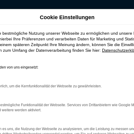
Cookie Einstellungen
ie bestmögliche Nutzung unserer Webseite zu ermöglichen und unsere
g kaufen, leasen od
hierbei Ihre Präferenzen und verarbeiten Daten für Marketing und Stati
einem späteren Zeitpunkt Ihre Meinung ändern, können Sie die Einwillig
en zum Umfang der Datenverarbeitung finden Sie hier:
Datenschutzerkl
, wie man spart
en von uns eingesetzt:
tokauf richtig Geld sparen und trotzdem steigen Sie in einen Neuw
ieren. Um zu verstehen, wie eine Fiat Tageszulassung funktionier
rlich, um die Kernfunktionalität der Webseite zu gewährleisten.
und liefern die Fahrzeuge, geben allerdings auch die Preise für
es sich nicht mehr um einen Neuwagen und der Hersteller ist somi
estmögliche Funktionalität der Webseite. Services von Drittanbietern wie Google 
eitere werden aktiviert.
r: Network Error
 es uns, die Nutzung der Webseite zu analysieren, um die Leistung zu messen u
n ist ein Fehler aufgetreten.