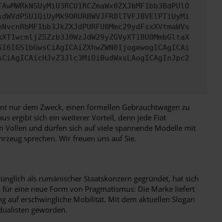
TAwMWRkNSUyMiU3RCU1RCZmaWx0ZXJbMF1bb3BdPUlO
sdWVdPSU1QiUyMk9ORURBWVJFR0lTVFJBVElPTiUyMi
nNvcnRbMF1bb3JkZXJdPURFU0Mmc29ydFsxXVtmaWVs
kXT1wcmljZSZzb3J0WzJdW29yZGVyXT1BU0MmbGltaX
SI6IG51bGwsCiAgICAiZXhwZWN0IjogewogICAgICAi
sCiAgICAicHJvZ3Jlc3MiOiBudWxsLAogICAgInJpc2
ient nur dem Zweck, einen formellen Gebrauchtwagen zu
 ergibt sich ein weiterer Vorteil, denn jede Fiat
m Vollen und dürfen sich auf viele spannende Modelle mit
rzeug sprechen. Wir freuen uns auf Sie.
ünglich als rumänischer Staatskonzern gegründet, hat sich
a für eine neue Form von Pragmatismus: Die Marke liefert
 auf erschwingliche Mobilität. Mit dem aktuellen Slogan
vidualisten geworden.