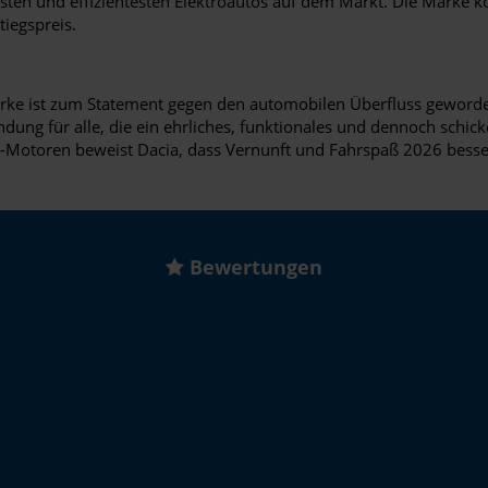
esten und effizientesten Elektroautos auf dem Markt. Die Marke ko
iegspreis.
 Marke ist zum Statement gegen den automobilen Überfluss gewor
dung für alle, die ein ehrliches, funktionales und dennoch schick
G-Motoren beweist Dacia, dass Vernunft und Fahrspaß 2026 bess
Bewertungen