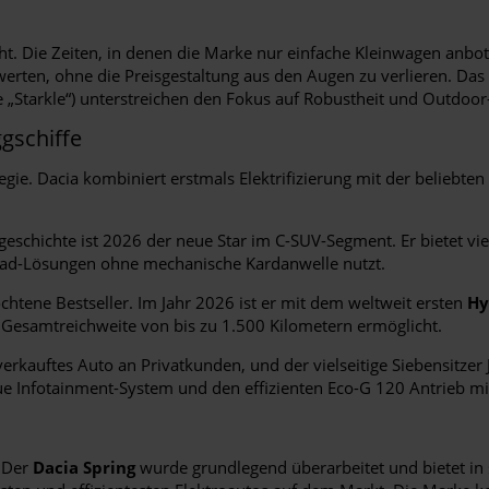
ht. Die Zeiten, in denen die Marke nur einfache Kleinwagen anbot
werten, ohne die Preisgestaltung aus den Augen zu verlieren. D
 „Starkle“) unterstreichen den Fokus auf Robustheit und Outdoor-
gschiffe
gie. Dacia kombiniert erstmals Elektrifizierung mit der beliebte
chichte ist 2026 der neue Star im C-SUV-Segment. Er bietet viel 
rad-Lösungen ohne mechanische Kardanwelle nutzt.
chtene Bestseller. Im Jahr 2026 ist er mit dem weltweit ersten
Hy
e Gesamtreichweite von bis zu 1.500 Kilometern ermöglicht.
rkauftes Auto an Privatkunden, und der vielseitige Siebensitzer
 Infotainment-System und den effizienten Eco-G 120 Antrieb mi
. Der
Dacia Spring
wurde grundlegend überarbeitet und bietet in 