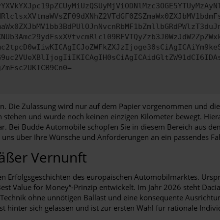
yYXVkYXJpc19pZCUyMiUzQSUyMjViODNlMzc3OGE5YTUyMzAyN
HRlclsxXVtmaWVsZF09dXNhZ2VTdGF0ZSZmaWx0ZXJbMV1bdmF
maWx0ZXJbMV1bb3BdPUlOJnNvcnRbMF1bZmllbGRdPWlzT3duJ
XNUb3Amc29ydFsxXVtvcmRlcl09REVTQyZzb3J0WzJdW2ZpZWx
mc2tpcD0wIiwKICAgICJoZWFkZXJzIjoge30sCiAgICAiYm9ke
G9uc2VUeXBlIjogIiIKICAgIH0sCiAgICAidGltZW91dCI6IDA
gZmFsc2UKICB9Cn0=
agen. Die Zulassung wird nur auf dem Papier vorgenommen und d
h stehen und wurde noch keinen einzigen Kilometer bewegt. Hieraus
bar. Bei Budde Automobile schöpfen Sie in diesem Bereich aus de
ie uns über Ihre Wünsche und Anforderungen an ein passendes Fah
mäßer Vernunft
ten Erfolgsgeschichten des europäischen Automobilmarktes. Urspr
st Value for Money“-Prinzip entwickelt. Im Jahr 2026 steht Daci
echnik ohne unnötigen Ballast und eine konsequente Ausrichtung
st hinter sich gelassen und ist zur ersten Wahl für rationale Indi