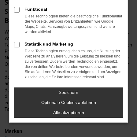
Schnäppchenstimmung? Dann sichern
Funktional
Sie sich eine Fiat Tageszulassung für
Diese Technologien bieten die bestmögliche Funktionalität
Bremen
der Webseite. Services von Drittanbietern wie Google
Maps, Chats, Fahrzeugbewertungssystem und weitere
Wir bei Budde Automobile sind stets in Schnäppchenlaune.
werden aktiviert.
Was das bedeutet? Ganz einfach, dass Sie bei uns eine Fiat
Tageszulassung für Bremen zum rekordverdächtig günstigen
Statistik und Marketing
Preis erhalten. Möglich wird dies, indem ein klassischer
Diese Technologien ermöglichen es uns, die Nutzung der
Webseite zu analysieren, um die Leistung zu messen und
Neuwagen für einen Tag in Bremen oder an einem anderen
zu verbessern. Zudem werden Technologien eingesetzt,
Ort zugelassen wird. Die Zulassung erfolgt auf den Händler
die von dritten Werbetreibenden verwendet werden, um
und ist natürlich nur „pro forma“. Erreicht wird dadurch,
Sie auf anderen Webseiten zu verfolgen und um Anzeigen
dass eine Fiat Tageszulassung zu einem günstigeren Preis
zu schalten, die für Ihre Interessen relevant sind.
angeboten werden kann, ohne dass es zu Problemen mit
den Herstellern kommt. Ihre Mobilität in Bremen bleibt auf
Speichern
diese Weise so hochwertig und bequem, wie in einem
echten Neuwagen und selbstverständlich wurde Ihre Fiat
Optionale Cookies ablehnen
Tageszulassung noch keinen Kilometer gefahren.
Alle akzeptieren
Marken