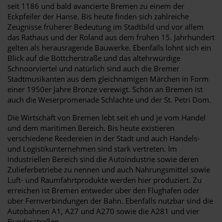
seit 1186 und bald avancierte Bremen zu einem der
Eckpfeiler der Hanse. Bis heute finden sich zahlreiche
Zeugnisse früherer Bedeutung im Stadtbild und vor allem
das Rathaus und der Roland aus dem frühen 15. Jahrhundert
gelten als herausragende Bauwerke. Ebenfalls lohnt sich ein
Blick auf die Böttcherstraße und das altehrwürdige
Schnoorviertel und natürlich sind auch die Bremer
Stadtmusikanten aus dem gleichnamigen Märchen in Form
einer 1950er Jahre Bronze verewigt. Schön an Bremen ist
auch die Weserpromenade Schlachte und der St. Petri Dom.
Die Wirtschaft von Bremen lebt seit eh und je vom Handel
und dem maritimen Bereich. Bis heute existieren
verschiedene Reedereien in der Stadt und auch Handels-
und Logistikunternehmen sind stark vertreten. Im
industriellen Bereich sind die Autoindustrie sowie deren
Zulieferbetriebe zu nennen und auch Nahrungsmittel sowie
Luft- und Raumfahrtprodukte werden hier produziert. Zu
erreichen ist Bremen entweder über den Flughafen oder
über Fernverbindungen der Bahn. Ebenfalls nutzbar sind die
Autobahnen A1, A27 und A270 sowie die A281 und vier
Bundesstraßen .