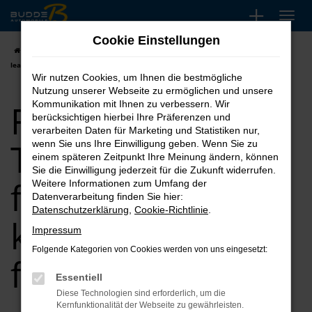
Zum
Hauptinhalt
Cookie Einstellungen
springen
Startseite
Bremen
Fiat
Fiat Tageszulassung für Bremen kaufen,
leasen, finanzieren
Wir nutzen Cookies, um Ihnen die bestmögliche
Nutzung unserer Webseite zu ermöglichen und unsere
Fiat
Kommunikation mit Ihnen zu verbessern. Wir
berücksichtigen hierbei Ihre Präferenzen und
verarbeiten Daten für Marketing und Statistiken nur,
Tageszulassung
wenn Sie uns Ihre Einwilligung geben. Wenn Sie zu
einem späteren Zeitpunkt Ihre Meinung ändern, können
Sie die Einwilligung jederzeit für die Zukunft widerrufen.
für Bremen
Weitere Informationen zum Umfang der
Datenverarbeitung finden Sie hier:
Datenschutzerklärung
,
Cookie-Richtlinie
.
kaufen, leasen,
Impressum
Folgende Kategorien von Cookies werden von uns eingesetzt:
finanzieren
Essentiell
Diese Technologien sind erforderlich, um die
Kernfunktionalität der Webseite zu gewährleisten.