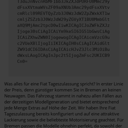
T3duJnNvcnRbMF1bb3JkZXJdPURFU0Mmc29y
dFsxXVtmaWVsZF09aXNUb3Amc29ydFsxXVtv
cmRlcl09REVTQyZzb3J0WzJdW2ZpZWxkXT1w
cmljZSZzb3J0WzJdW29yZGVyXT1BU0MmbGlt
aXQ9MjAmc2tpcD0wIiwKICAgICJoZWFkZXJz
Ijoge30sCiAgICAiYm9keSI6IG51bGwsCiAg
ICAiZXhwZWN0IjogewogICAgICAicmVzcG9u
c2VUeXBlIjogIiIKICAgIH0sCiAgICAidGlt
ZW91dCI6IDAsCiAgICAicHJvZ3Jlc3MiOiBu
dWxsLAogICAgInJpc2t5IjogZmFsc2UKICB9
Cn0=
Was alles für eine Fiat Tageszulassung spricht? In erster Linie
der Preis, denn günstiger kommen Sie in Bremen an keinen
Neuwagen. Das Fahrzeug stammt in nahezu allen Fällen aus
der derzeitigen Modellgeneration und bietet entsprechend
jede Menge Extras auf Höhe der Zeit. Wir haben Ihre Fiat
Tageszulassung bereits konfiguriert und auf eine attraktive
Lackierung sowie die beliebteste Motorisierung geachtet. Für
Bremen passen die Modelle ohnehin perfekt, da sowohl der