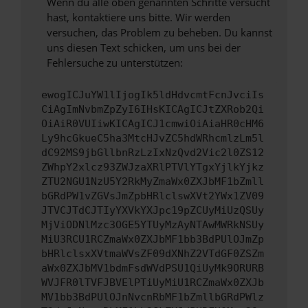
Wenn du alle oben genannten Schritte versucht
hast, kontaktiere uns bitte. Wir werden
versuchen, das Problem zu beheben. Du kannst
uns diesen Text schicken, um uns bei der
Fehlersuche zu unterstützen:
ewogICJuYW1lIjogIk5ldHdvcmtFcnJvciIs
CiAgImNvbmZpZyI6IHsKICAgICJtZXRob2Qi
OiAiR0VUIiwKICAgICJ1cmwiOiAiaHR0cHM6
Ly9hcGkueC5ha3MtcHJvZC5hdWRhcmlzLm5l
dC92MS9jbGllbnRzLzIxNzQvd2Vic2l0ZS12
ZWhpY2xlcz93ZWJzaXRlPTVlYTgxYjlkYjkz
ZTU2NGU1NzU5Y2RkMyZmaWx0ZXJbMF1bZmll
bGRdPW1vZGVsJmZpbHRlclswXVt2YWx1ZV09
JTVCJTdCJTIyYXVkYXJpc19pZCUyMiUzQSUy
MjViODNlMzc3OGE5YTUyMzAyNTAwMWRkNSUy
MiU3RCU1RCZmaWx0ZXJbMF1bb3BdPUlOJmZp
bHRlclsxXVtmaWVsZF09dXNhZ2VTdGF0ZSZm
aWx0ZXJbMV1bdmFsdWVdPSU1QiUyMk9ORURB
WVJFR0lTVFJBVElPTiUyMiU1RCZmaWx0ZXJb
MV1bb3BdPUlOJnNvcnRbMF1bZmllbGRdPWlz