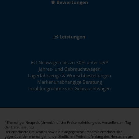
Bewertungen
Leistungen
EU-Neuwagen bis zu 30% unter UVP
Jahres- und Gebrauchtwagen
Lagerfahrzeuge & Wunschbestellungen
Markenunabhängige Beratung
Inzahlungnahme von Gebrauchtwagen
Ehemaliger Neupreis (Unverbindliche Preisempfehlung des Herstellers am Tag
1
der Erstzulassung).
Der errechnete Preisvorteil sowie die angegebene Ersparnis errechnet sich
gegenüber der ehemaligen unverbindlichen Preisempfehlung des Herstellers am