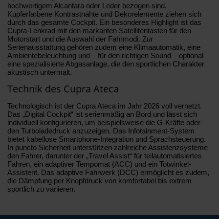
hochwertigem Alcantara oder Leder bezogen sind.
Kupferfarbene Kontrastnähte und Dekorelemente ziehen sich
durch das gesamte Cockpit. Ein besonderes Highlight ist das
Cupra-Lenkrad mit den markanten Satellitentasten für den
Motorstart und die Auswahl der Fahrmodi. Zur
Serienausstattung gehören zudem eine Klimaautomatik, eine
Ambientebeleuchtung und – für den richtigen Sound – optional
eine spezialisierte Abgasanlage, die den sportlichen Charakter
akustisch untermalt.
Technik des Cupra Ateca
Technologisch ist der Cupra Ateca im Jahr 2026 voll vernetzt.
Das „Digital Cockpit“ ist serienmäßig an Bord und lässt sich
individuell konfigurieren, um beispielsweise die G-Kräfte oder
den Turboladedruck anzuzeigen. Das Infotainment-System
bietet kabellose Smartphone-Integration und Sprachsteuerung.
In puncto Sicherheit unterstützen zahlreiche Assistenzsysteme
den Fahrer, darunter der „Travel Assist“ für teilautomatisiertes
Fahren, ein adaptiver Tempomat (ACC) und ein Totwinkel-
Assistent. Das adaptive Fahrwerk (DCC) ermöglicht es zudem,
die Dämpfung per Knopfdruck von komfortabel bis extrem
sportlich zu variieren.