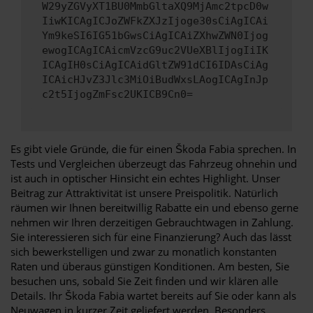
W29yZGVyXT1BU0MmbGltaXQ9MjAmc2tpcD0w
IiwKICAgICJoZWFkZXJzIjoge30sCiAgICAi
Ym9keSI6IG51bGwsCiAgICAiZXhwZWN0Ijog
ewogICAgICAicmVzcG9uc2VUeXBlIjogIiIK
ICAgIH0sCiAgICAidGltZW91dCI6IDAsCiAg
ICAicHJvZ3Jlc3MiOiBudWxsLAogICAgInJp
c2t5IjogZmFsc2UKICB9Cn0=
Es gibt viele Gründe, die für einen Škoda Fabia sprechen. In
Tests und Vergleichen überzeugt das Fahrzeug ohnehin und
ist auch in optischer Hinsicht ein echtes Highlight. Unser
Beitrag zur Attraktivität ist unsere Preispolitik. Natürlich
räumen wir Ihnen bereitwillig Rabatte ein und ebenso gerne
nehmen wir Ihren derzeitigen Gebrauchtwagen in Zahlung.
Sie interessieren sich für eine Finanzierung? Auch das lässt
sich bewerkstelligen und zwar zu monatlich konstanten
Raten und überaus günstigen Konditionen. Am besten, Sie
besuchen uns, sobald Sie Zeit finden und wir klären alle
Details. Ihr Škoda Fabia wartet bereits auf Sie oder kann als
Neuwagen in kurzer Zeit geliefert werden. Besonders