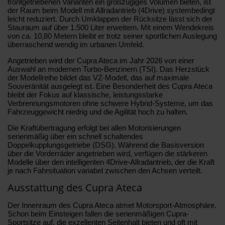
frontgetriebenen Varianten ein großzügiges Volumen bieten, ist
der Raum beim Modell mit Allradantrieb (4Drive) systembedingt
leicht reduziert. Durch Umklappen der Rücksitze lässt sich der
Stauraum auf über 1.500 Liter erweitern. Mit einem Wendekreis
von ca. 10,80 Metern bleibt er trotz seiner sportlichen Auslegung
überraschend wendig im urbanen Umfeld.
Angetrieben wird der Cupra Ateca im Jahr 2026 von einer
Auswahl an modernen Turbo-Benzinern (TSI). Das Herzstück
der Modellreihe bildet das VZ-Modell, das auf maximale
Souveränität ausgelegt ist. Eine Besonderheit des Cupra Ateca
bleibt der Fokus auf klassische, leistungsstarke
Verbrennungsmotoren ohne schwere Hybrid-Systeme, um das
Fahrzeuggewicht niedrig und die Agilität hoch zu halten.
Die Kraftübertragung erfolgt bei allen Motorisierungen
serienmäßig über ein schnell schaltendes
Doppelkupplungsgetriebe (DSG). Während die Basisversion
über die Vorderräder angetrieben wird, verfügen die stärkeren
Modelle über den intelligenten 4Drive-Allradantrieb, der die Kraft
je nach Fahrsituation variabel zwischen den Achsen verteilt.
Ausstattung des Cupra Ateca
Der Innenraum des Cupra Ateca atmet Motorsport-Atmosphäre.
Schon beim Einsteigen fallen die serienmäßigen Cupra-
Sportsitze auf, die exzellenten Seitenhalt bieten und oft mit