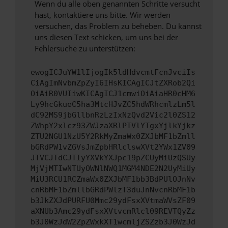
Wenn du alle oben genannten Schritte versucht
hast, kontaktiere uns bitte. Wir werden
versuchen, das Problem zu beheben. Du kannst
uns diesen Text schicken, um uns bei der
Fehlersuche zu unterstützen:
ewogICJuYW1lIjogIk5ldHdvcmtFcnJvciIs
CiAgImNvbmZpZyI6IHsKICAgICJtZXRob2Qi
OiAiR0VUIiwKICAgICJ1cmwiOiAiaHR0cHM6
Ly9hcGkueC5ha3MtcHJvZC5hdWRhcmlzLm5l
dC92MS9jbGllbnRzLzIxNzQvd2Vic2l0ZS12
ZWhpY2xlcz93ZWJzaXRlPTVlYTgxYjlkYjkz
ZTU2NGU1NzU5Y2RkMyZmaWx0ZXJbMF1bZmll
bGRdPW1vZGVsJmZpbHRlclswXVt2YWx1ZV09
JTVCJTdCJTIyYXVkYXJpc19pZCUyMiUzQSUy
MjVjMTIwNTUyOWNlNWQ1MGM4NDE2N2UyMiUy
MiU3RCU1RCZmaWx0ZXJbMF1bb3BdPUlOJnNv
cnRbMF1bZmllbGRdPWlzT3duJnNvcnRbMF1b
b3JkZXJdPURFU0Mmc29ydFsxXVtmaWVsZF09
aXNUb3Amc29ydFsxXVtvcmRlcl09REVTQyZz
b3J0WzJdW2ZpZWxkXT1wcmljZSZzb3J0WzJd