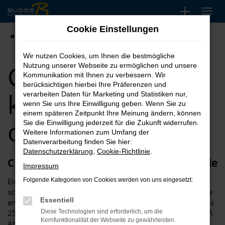
Zum
Hauptinhalt
Cookie Einstellungen
springen
Startseite
CUPRA
CUPRA Ateca kaufen, leasen oder finanzieren
Wir nutzen Cookies, um Ihnen die bestmögliche
CUPRA Ateca
Nutzung unserer Webseite zu ermöglichen und unsere
Kommunikation mit Ihnen zu verbessern. Wir
berücksichtigen hierbei Ihre Präferenzen und
kaufen, leasen
verarbeiten Daten für Marketing und Statistiken nur,
wenn Sie uns Ihre Einwilligung geben. Wenn Sie zu
einem späteren Zeitpunkt Ihre Meinung ändern, können
oder finanzieren
Sie die Einwilligung jederzeit für die Zukunft widerrufen.
Weitere Informationen zum Umfang der
Datenverarbeitung finden Sie hier:
Datenschutzerklärung
,
Cookie-Richtlinie
.
CUPRA Ateca – große Auswahl bei Budde
Impressum
Einen CUPRA Ateca finden Sie heutzutage einfach und
Folgende Kategorien von Cookies werden von uns eingesetzt:
schnell, insbesondere, wenn Sie sich für Automobile Budde
Essentiell
entscheiden. Unser Unternehmen widmet sich seit mehr als
25 Jahren Fahrzeugen aller Art und liefert Ihnen den CUPRA
Diese Technologien sind erforderlich, um die
Kernfunktionalität der Webseite zu gewährleisten.
Ateca sowohl als klassischen Neuwagen als auch als