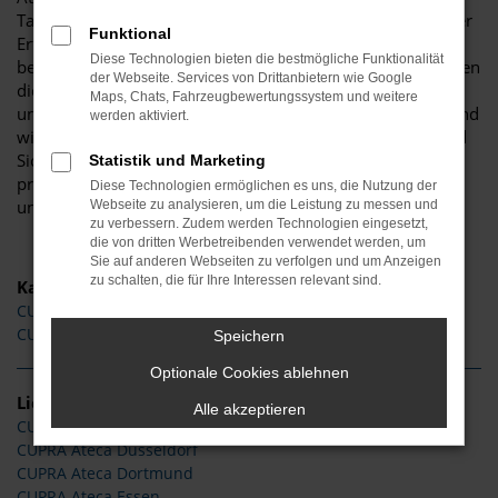
Tageszulassung oder gebraucht und als Jahreswagen. Unser
Funktional
Erfahrung ist Ihr Vorteil, denn wir wissen genau, worauf es
Diese Technologien bieten die bestmögliche Funktionalität
bei einem CUPRA Ateca ankommt und welche Möglichkeiten
der Webseite. Services von Drittanbietern wie Google
dieses Fahrzeug bietet. Gerne beraten wir Sie kompetent
Maps, Chats, Fahrzeugbewertungssystem und weitere
und entsprechend Ihrer individuellen Vorgaben. Ebenso sind
werden aktiviert.
wir jederzeit gerne bereits, die zahlreichen Assistenten und
Sicherheitssysteme zu erläutern und Ihnen so ein 100-
Statistik und Marketing
prozentiges Fahrvergnügen zu ermöglichen. Sprechen Sie
Diese Technologien ermöglichen es uns, die Nutzung der
uns an.
Webseite zu analysieren, um die Leistung zu messen und
zu verbessern. Zudem werden Technologien eingesetzt,
die von dritten Werbetreibenden verwendet werden, um
Sie auf anderen Webseiten zu verfolgen und um Anzeigen
zu schalten, die für Ihre Interessen relevant sind.
Kategorie
CUPRA Ateca Gebrauchtwagen
CUPRA Ateca Jahreswagen
Speichern
Optionale Cookies ablehnen
Lieferservice
Alle akzeptieren
CUPRA Ateca Köln
CUPRA Ateca Düsseldorf
CUPRA Ateca Dortmund
CUPRA Ateca Essen