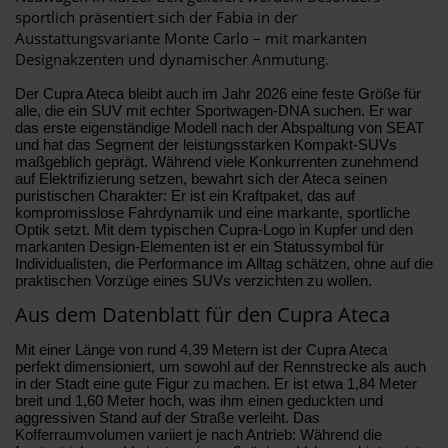
sportlich präsentiert sich der Fabia in der
Ausstattungsvariante Monte Carlo – mit markanten
Designakzenten und dynamischer Anmutung.
Der Cupra Ateca bleibt auch im Jahr 2026 eine feste Größe für
alle, die ein SUV mit echter Sportwagen-DNA suchen. Er war
das erste eigenständige Modell nach der Abspaltung von SEAT
und hat das Segment der leistungsstarken Kompakt-SUVs
maßgeblich geprägt. Während viele Konkurrenten zunehmend
auf Elektrifizierung setzen, bewahrt sich der Ateca seinen
puristischen Charakter: Er ist ein Kraftpaket, das auf
kompromisslose Fahrdynamik und eine markante, sportliche
Optik setzt. Mit dem typischen Cupra-Logo in Kupfer und den
markanten Design-Elementen ist er ein Statussymbol für
Individualisten, die Performance im Alltag schätzen, ohne auf die
praktischen Vorzüge eines SUVs verzichten zu wollen.
Aus dem Datenblatt für den Cupra Ateca
Mit einer Länge von rund 4,39 Metern ist der Cupra Ateca
perfekt dimensioniert, um sowohl auf der Rennstrecke als auch
in der Stadt eine gute Figur zu machen. Er ist etwa 1,84 Meter
breit und 1,60 Meter hoch, was ihm einen geduckten und
aggressiven Stand auf der Straße verleiht. Das
Kofferraumvolumen variiert je nach Antrieb: Während die