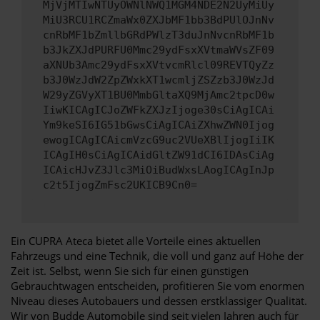
MjVjMTIwNTUyOWNlNWQ1MGM4NDE2N2UyMiUy
MiU3RCU1RCZmaWx0ZXJbMF1bb3BdPUlOJnNv
cnRbMF1bZmllbGRdPWlzT3duJnNvcnRbMF1b
b3JkZXJdPURFU0Mmc29ydFsxXVtmaWVsZF09
aXNUb3Amc29ydFsxXVtvcmRlcl09REVTQyZz
b3J0WzJdW2ZpZWxkXT1wcmljZSZzb3J0WzJd
W29yZGVyXT1BU0MmbGltaXQ9MjAmc2tpcD0w
IiwKICAgICJoZWFkZXJzIjoge30sCiAgICAi
Ym9keSI6IG51bGwsCiAgICAiZXhwZWN0Ijog
ewogICAgICAicmVzcG9uc2VUeXBlIjogIiIK
ICAgIH0sCiAgICAidGltZW91dCI6IDAsCiAg
ICAicHJvZ3Jlc3MiOiBudWxsLAogICAgInJp
c2t5IjogZmFsc2UKICB9Cn0=
Ein CUPRA Ateca bietet alle Vorteile eines aktuellen
Fahrzeugs und eine Technik, die voll und ganz auf Höhe der
Zeit ist. Selbst, wenn Sie sich für einen günstigen
Gebrauchtwagen entscheiden, profitieren Sie vom enormen
Niveau dieses Autobauers und dessen erstklassiger Qualität.
Wir von Budde Automobile sind seit vielen Jahren auch für