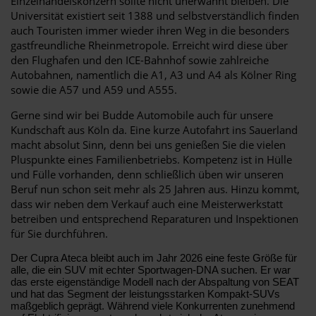
Einzelhandelskonzern sollte nicht unerwähnt bleiben. Die
Universität existiert seit 1388 und selbstverständlich finden
auch Touristen immer wieder ihren Weg in die besonders
gastfreundliche Rheinmetropole. Erreicht wird diese über
den Flughafen und den ICE-Bahnhof sowie zahlreiche
Autobahnen, namentlich die A1, A3 und A4 als Kölner Ring
sowie die A57 und A59 und A555.
Gerne sind wir bei Budde Automobile auch für unsere
Kundschaft aus Köln da. Eine kurze Autofahrt ins Sauerland
macht absolut Sinn, denn bei uns genießen Sie die vielen
Pluspunkte eines Familienbetriebs. Kompetenz ist in Hülle
und Fülle vorhanden, denn schließlich üben wir unseren
Beruf nun schon seit mehr als 25 Jahren aus. Hinzu kommt,
dass wir neben dem Verkauf auch eine Meisterwerkstatt
betreiben und entsprechend Reparaturen und Inspektionen
für Sie durchführen.
Der Cupra Ateca bleibt auch im Jahr 2026 eine feste Größe für
alle, die ein SUV mit echter Sportwagen-DNA suchen. Er war
das erste eigenständige Modell nach der Abspaltung von SEAT
und hat das Segment der leistungsstarken Kompakt-SUVs
maßgeblich geprägt. Während viele Konkurrenten zunehmend