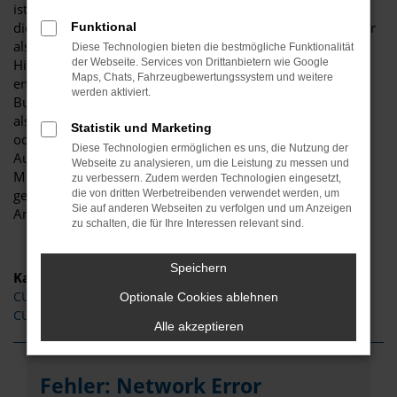
ist ganz sicher das passende Fahrzeug für Sie. Der Vorteil
dieses Modells besteht darin, dass sowohl der Stadtverkehr
Funktional
als auch längere Strecken souverän gemeistert werden.
Diese Technologien bieten die bestmögliche Funktionalität
Hinzu kommt eine herausragende Ausstattung und eine
der Webseite. Services von Drittanbietern wie Google
Maps, Chats, Fahrzeugbewertungssystem und weitere
enorme Effizienz hinsichtlich der Motorisierung. Wir von
werden aktiviert.
Budde Automobile bieten Ihnen den CUPRA Ateca sowohl
als Neuwagen als auch als EU-Import sowie als Gebraucht-
Statistik und Marketing
oder Jahreswagen. Entsprechend haben Sie die ganz große
Diese Technologien ermöglichen es uns, die Nutzung der
Auswahl und entscheiden komplett selbst, mit welchem
Webseite zu analysieren, um die Leistung zu messen und
Modell Sie fortan in Köln unterwegs sind. Wir beraten Sie
zu verbessern. Zudem werden Technologien eingesetzt,
gerne und stehen Ihnen für all Ihre Fragen Rede und
die von dritten Werbetreibenden verwendet werden, um
Sie auf anderen Webseiten zu verfolgen und um Anzeigen
Antwort.
zu schalten, die für Ihre Interessen relevant sind.
Speichern
Kategorie
CUPRA Ateca Gebrauchtwagen Köln
Optionale Cookies ablehnen
CUPRA Ateca Jahreswagen Köln
Alle akzeptieren
Fehler: Network Error