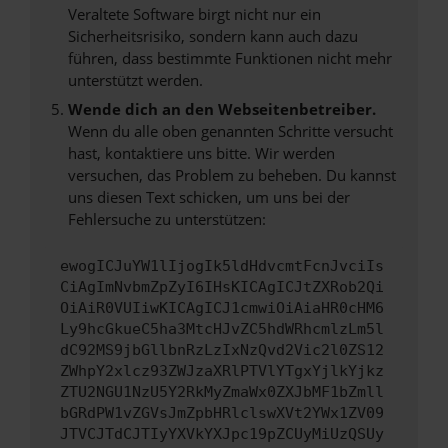
Veraltete Software birgt nicht nur ein
Sicherheitsrisiko, sondern kann auch dazu
führen, dass bestimmte Funktionen nicht mehr
unterstützt werden.
Wende dich an den Webseitenbetreiber.
Wenn du alle oben genannten Schritte versucht
hast, kontaktiere uns bitte. Wir werden
versuchen, das Problem zu beheben. Du kannst
uns diesen Text schicken, um uns bei der
Fehlersuche zu unterstützen:
ewogICJuYW1lIjogIk5ldHdvcmtFcnJvciIs
CiAgImNvbmZpZyI6IHsKICAgICJtZXRob2Qi
OiAiR0VUIiwKICAgICJ1cmwiOiAiaHR0cHM6
Ly9hcGkueC5ha3MtcHJvZC5hdWRhcmlzLm5l
dC92MS9jbGllbnRzLzIxNzQvd2Vic2l0ZS12
ZWhpY2xlcz93ZWJzaXRlPTVlYTgxYjlkYjkz
ZTU2NGU1NzU5Y2RkMyZmaWx0ZXJbMF1bZmll
bGRdPW1vZGVsJmZpbHRlclswXVt2YWx1ZV09
JTVCJTdCJTIyYXVkYXJpc19pZCUyMiUzQSUy