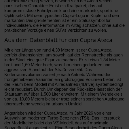
auf Elektrifizierung setzen, bewahrt sich der Ateca seinen
puristischen Charakter: Er ist ein Kraftpaket, das auf
kompromisslose Fahrdynamik und eine markante, sportliche
Optik setzt. Mit dem typischen Cupra-Logo in Kupfer und den
markanten Design-Elementen ist er ein Statussymbol für
Individualisten, die Performance im Alltag schätzen, ohne auf die
praktischen Vorzüge eines SUVs verzichten zu wollen.
Aus dem Datenblatt für den Cupra Ateca
Mit einer Länge von rund 4,39 Metern ist der Cupra Ateca
perfekt dimensioniert, um sowohl auf der Rennstrecke als auch
in der Stadt eine gute Figur zu machen. Er ist etwa 1,84 Meter
breit und 1,60 Meter hoch, was ihm einen geduckten und
aggressiven Stand auf der Straße verleiht. Das
Kofferraumvolumen variiert je nach Antrieb: Während die
frontgetriebenen Varianten ein großzügiges Volumen bieten, ist
der Raum beim Modell mit Allradantrieb (4Drive) systembedingt
leicht reduziert. Durch Umklappen der Rücksitze lässt sich der
Stauraum auf über 1.500 Liter erweitern. Mit einem Wendekreis
von ca. 10,80 Metern bleibt er trotz seiner sportlichen Auslegung
überraschend wendig im urbanen Umfeld.
Angetrieben wird der Cupra Ateca im Jahr 2026 von einer
Auswahl an modernen Turbo-Benzinern (TSI). Das Herzstück
der Modellreihe bildet das VZ-Modell, das auf maximale
Souveränität ausgelegt ist. Eine Besonderheit des Cupra Ateca