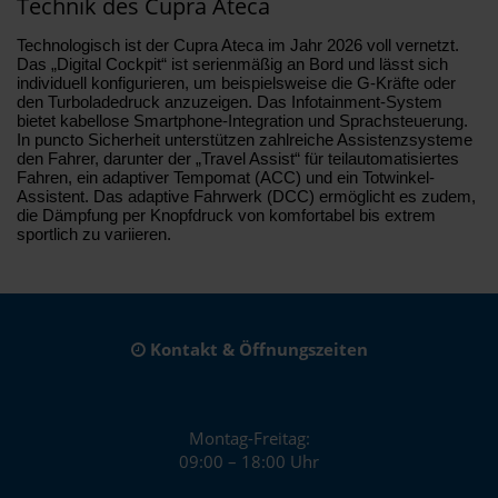
Technik des Cupra Ateca
Technologisch ist der Cupra Ateca im Jahr 2026 voll vernetzt.
Das „Digital Cockpit“ ist serienmäßig an Bord und lässt sich
individuell konfigurieren, um beispielsweise die G-Kräfte oder
den Turboladedruck anzuzeigen. Das Infotainment-System
bietet kabellose Smartphone-Integration und Sprachsteuerung.
In puncto Sicherheit unterstützen zahlreiche Assistenzsysteme
den Fahrer, darunter der „Travel Assist“ für teilautomatisiertes
Fahren, ein adaptiver Tempomat (ACC) und ein Totwinkel-
Assistent. Das adaptive Fahrwerk (DCC) ermöglicht es zudem,
die Dämpfung per Knopfdruck von komfortabel bis extrem
sportlich zu variieren.
Kontakt & Öffnungszeiten
Montag-Freitag:
09:00 – 18:00 Uhr