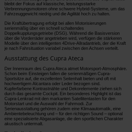
bleibt der Fokus auf klassische, leistungsstarke
Verbrennungsmotoren ohne schwere Hybrid-Systeme, um das
Fahrzeuggewicht niedrig und die Agilität hoch zu halten.
Die Kraftübertragung erfolgt bei allen Motorisierungen
serienmäßig über ein schnell schaltendes
Doppelkupplungsgetriebe (DSG). Während die Basisversion
über die Vorderräder angetrieben wird, verfügen die stärkeren
Modelle über den intelligenten 4Drive-Allradantrieb, der die Kraft
je nach Fahrsituation variabel zwischen den Achsen verteilt.
Ausstattung des Cupra Ateca
Der Innenraum des Cupra Ateca atmet Motorsport-Atmosphäre.
Schon beim Einsteigen fallen die serienmäßigen Cupra-
Sportsitze auf, die exzellenten Seitenhalt bieten und oft mit
hochwertigem Alcantara oder Leder bezogen sind.
Kupferfarbene Kontrastnähte und Dekorelemente ziehen sich
durch das gesamte Cockpit. Ein besonderes Highlight ist das
Cupra-Lenkrad mit den markanten Satellitentasten für den
Motorstart und die Auswahl der Fahrmodi. Zur
Serienausstattung gehören zudem eine Klimaautomatik, eine
Ambientebeleuchtung und – für den richtigen Sound – optional
eine spezialisierte Abgasanlage, die den sportlichen Charakter
akustisch untermalt.