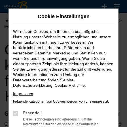
Zum
Hauptinhalt
Cookie Einstellungen
springen
Startseite
Köln
CUPRA
CUPRA Ateca kaufen, leasen, finanzieren für
Köln
Wir nutzen Cookies, um Ihnen die bestmögliche
Nutzung unserer Webseite zu ermöglichen und unsere
CUPRA Ateca
Kommunikation mit Ihnen zu verbessern. Wir
berücksichtigen hierbei Ihre Präferenzen und
verarbeiten Daten für Marketing und Statistiken nur,
kaufen, leasen,
wenn Sie uns Ihre Einwilligung geben. Wenn Sie zu
einem späteren Zeitpunkt Ihre Meinung ändern, können
Sie die Einwilligung jederzeit für die Zukunft widerrufen.
finanzieren für
Weitere Informationen zum Umfang der
Datenverarbeitung finden Sie hier:
Datenschutzerklärung
,
Cookie-Richtlinie
.
Köln
Impressum
Folgende Kategorien von Cookies werden von uns eingesetzt:
Glückwunsch zum CUPRA Ateca in Köln
Essentiell
Diese Technologien sind erforderlich, um die
Glückwunsch: der CUPRA Ateca passt perfekt nach Köln und
Kernfunktionalität der Webseite zu gewährleisten.