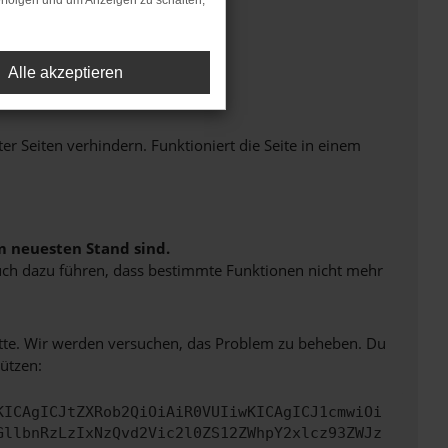
rfolgen und um Anzeigen zu schalten,
Alle akzeptieren
Seiten verhindern. Funktioniert die Seite in einem
m neuesten Stand sind.
 auch dazu führen, dass bestimmte Funktionen nicht mehr
bitte. Wir werden versuchen, das Problem zu beheben. Du
ützen:
KICAgICJtZXRob2QiOiAiR0VUIiwKICAgICJ1cmwiOi
GllbnRzLzIxNzQvd2Vic2l0ZS12ZWhpY2xlcz93ZWJz