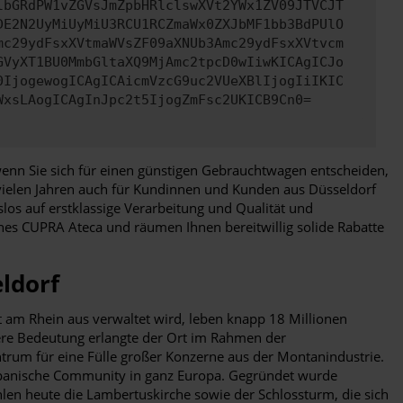
lbGRdPW1vZGVsJmZpbHRlclswXVt2YWx1ZV09JTVCJT
DE2N2UyMiUyMiU3RCU1RCZmaWx0ZXJbMF1bb3BdPUlO
mc29ydFsxXVtmaWVsZF09aXNUb3Amc29ydFsxXVtvcm
GVyXT1BU0MmbGltaXQ9MjAmc2tpcD0wIiwKICAgICJo
0IjogewogICAgICAicmVzcG9uc2VUeXBlIjogIiIKIC
WxsLAogICAgInJpc2t5IjogZmFsc2UKICB9Cn0=
, wenn Sie sich für einen günstigen Gebrauchtwagen entscheiden,
 vielen Jahren auch für Kundinnen und Kunden aus Düsseldorf
os auf erstklassige Verarbeitung und Qualität und
eines CUPRA Ateca und räumen Ihnen bereitwillig solide Rabatte
ldorf
t am Rhein aus verwaltet wird, leben knapp 18 Millionen
re Bedeutung erlangte der Ort im Rahmen der
ntrum für eine Fülle großer Konzerne aus der Montanindustrie.
japanische Community in ganz Europa. Gegründet wurde
hlen heute die Lambertuskirche sowie der Schlossturm, die sich