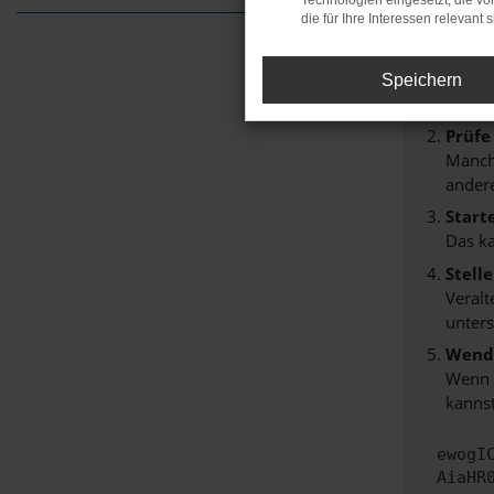
Technologien eingesetzt, die v
Beim Lade
die für Ihre Interessen relevant s
Hier sind
Überp
Speichern
Laden
Prüfe
Manche
andere
Start
Das k
Stell
Veralt
unters
Wende
Wenn d
kannst
ewogI
AiaHR