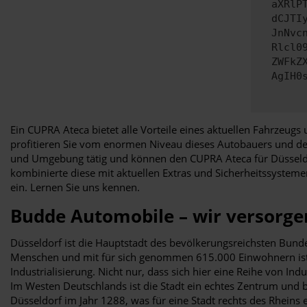
aXRlP
dCJTI
JnNvc
Rlcl0
ZWFkZ
AgIH0
Ein CUPRA Ateca bietet alle Vorteile eines aktuellen Fahrzeugs
profitieren Sie vom enormen Niveau dieses Autobauers und des
und Umgebung tätig und können den CUPRA Ateca für Düsseldorf
kombinierte diese mit aktuellen Extras und Sicherheitssysteme
ein. Lernen Sie uns kennen.
Budde Automobile – wir versorgen
Düsseldorf ist die Hauptstadt des bevölkerungsreichsten Bund
Menschen und mit für sich genommen 615.000 Einwohnern ist 
Industrialisierung. Nicht nur, dass sich hier eine Reihe von 
Im Westen Deutschlands ist die Stadt ein echtes Zentrum und
Düsseldorf im Jahr 1288, was für eine Stadt rechts des Rheins