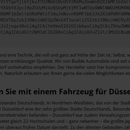
TVlYTgxYjlkYjkzZTU2NGU1NzU5Y2RkMyZmaWx0ZXJbMF1bZml
yYXVkYXJpc19pZCUyMiUzQSUyMjVjMTIwNTUyOWNlNWQ1MGM4N
nRbMF1bZmllbGRdPWlzT3duJnNvcnRbMF1bb3JkZXJdPURFU0M
9REVTQyZzb3J0WzJdW2ZpZWxkXT1wcmljZSZzb3J0WzJdW29yZ
XJzIjoge30sCiAgICAiYm9keSI6IG51bGwsCiAgICAiZXhwZWN
sCiAgICAidGltZW91dCI6IDAsCiAgICAicHJvZ3Jlc3MiOiBud
 und eine Technik, die voll und ganz auf Höhe der Zeit ist. Selbst
sen erstklassiger Qualität. Wir von Budde Automobile sind seit
 vorbehaltlos empfehlen. Der Hersteller setzt hier kompromissl
n. Natürlich erläutern wir Ihnen gerne die vielen Möglichkeiten 
 Sie mit einem Fahrzeug für Düsse
eslandes Deutschlands. In Nordrhein-Westfalen, das von der Stad
Düsseldorf eine der zehn größten Städte Deutschlands. Besonde
Industriebetrieben befanden – Düsseldorf war zudem Verwaltungsze
 bietet gleich 22 Hochschulen und – ganz nebenher – die größte 
 ein überaus frühes Datum darstellt. Zu den ältesten Gebäuden zä