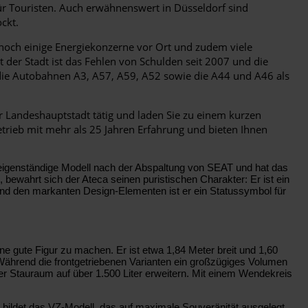
für Touristen. Auch erwähnenswert in Düsseldorf sind
ckt.
n noch einige Energiekonzerne vor Ort und zudem viele
der Stadt ist das Fehlen von Schulden seit 2007 und die
 die Autobahnen A3, A57, A59, A52 sowie die A44 und A46 als
Landeshauptstadt tätig und laden Sie zu einem kurzen
betrieb mit mehr als 25 Jahren Erfahrung und bieten Ihnen
 eigenständige Modell nach der Abspaltung von SEAT und hat das
ewahrt sich der Ateca seinen puristischen Charakter: Er ist ein
und den markanten Design-Elementen ist er ein Statussymbol für
ne gute Figur zu machen. Er ist etwa 1,84 Meter breit und 1,60
 Während die frontgetriebenen Varianten ein großzügiges Volumen
der Stauraum auf über 1.500 Liter erweitern. Mit einem Wendekreis
bildet das VZ-Modell, das auf maximale Souveränität ausgelegt