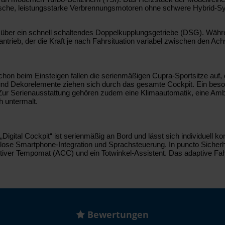
sische, leistungsstarke Verbrennungsmotoren ohne schwere Hybrid-Sy
ig über ein schnell schaltendes Doppelkupplungsgetriebe (DSG). Währe
ntrieb, der die Kraft je nach Fahrsituation variabel zwischen den Achs
 beim Einsteigen fallen die serienmäßigen Cupra-Sportsitze auf, di
und Dekorelemente ziehen sich durch das gesamte Cockpit. Ein beso
 Zur Serienausstattung gehören zudem eine Klimaautomatik, eine Ambi
h untermalt.
Digital Cockpit“ ist serienmäßig an Bord und lässt sich individuell k
lose Smartphone-Integration und Sprachsteuerung. In puncto Sicherh
 adaptiver Tempomat (ACC) und ein Totwinkel-Assistent. Das adaptiv
Bewertungen