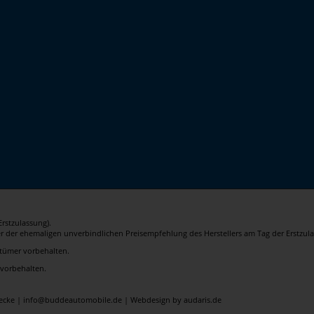
rstzulassung).
er der ehemaligen unverbindlichen Preisempfehlung des Herstellers am Tag der Erstzula
rrtümer vorbehalten.
 vorbehalten.
elecke | info@buddeautomobile.de |
Webdesign by audaris.de