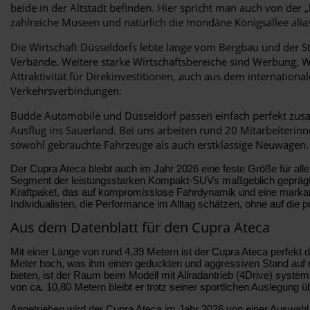
beide in der Altstadt befinden. Hier spricht man auch von der
zahlreiche Museen und natürlich die mondäne Königsallee alias
Die Wirtschaft Düsseldorfs lebte lange vom Bergbau und der St
Verbände. Weitere starke Wirtschaftsbereiche sind Werbung, W
Attraktivität für Direkinvestitionen, auch aus dem internati
Verkehrsverbindungen.
Budde Automobile und Düsseldorf passen einfach perfekt zusa
Ausflug ins Sauerland. Bei uns arbeiten rund 20 Mitarbeiterinn
sowohl gebrauchte Fahrzeuge als auch erstklassige Neuwagen. 
Der Cupra Ateca bleibt auch im Jahr 2026 eine feste Größe für a
Segment der leistungsstarken Kompakt-SUVs maßgeblich geprägt. W
Kraftpaket, das auf kompromisslose Fahrdynamik und eine markant
Individualisten, die Performance im Alltag schätzen, ohne auf die
Aus dem Datenblatt für den Cupra Ateca
Mit einer Länge von rund 4,39 Metern ist der Cupra Ateca perfekt d
Meter hoch, was ihm einen geduckten und aggressiven Stand auf de
bieten, ist der Raum beim Modell mit Allradantrieb (4Drive) syste
von ca. 10,80 Metern bleibt er trotz seiner sportlichen Auslegun
Angetrieben wird der Cupra Ateca im Jahr 2026 von einer Auswahl