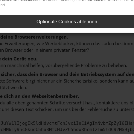
on dritten Werbetreibenden verwendet werden, um Sie auf anderen Webseiten zu ve
n ist ein Fehler aufgetreten.
ind.
 ein paar Tipps, die dir helfen können:
rüfe deine Firewall und deine Internetverbindung.
Optionale Cookies ablehnen
 andere Webseiten, zum Beispiel deine Suchmaschine?
 deine Browsererweiterungen.
 Erweiterungen, wie Werbeblocker, können das Laden bestimmter 
n Browser oder in einem privaten Fenster?
e dein Gerät neu.
ann manchmal helfen, vorübergehende Probleme zu beheben.
e sicher, dass dein Browser und dein Betriebssystem auf de
ete Software birgt nicht nur ein Sicherheitsrisiko, sondern kann
tützt werden.
 dich an den Webseitenbetreiber.
u alle oben genannten Schritte versucht hast, kontaktiere uns 
 uns diesen Text schicken, um uns bei der Fehlersuche zu unterst
CJuYW1lIjogIk5ldHdvcmtFcnJvciIsCiAgImNvbmZpZyI6IHs
0cHM6Ly9hcGkueC5ha3MtcHJvZC5hdWRhcmlzLm5ldC92MS9jb