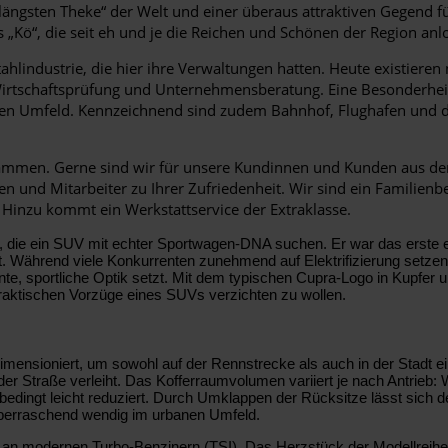
 „längsten Theke“ der Welt und einer überaus attraktiven Gegend 
 „Kö“, die seit eh und je die Reichen und Schönen der Region anlo
ahlindustrie, die hier ihre Verwaltungen hatten. Heute existiere
irtschaftsprüfung und Unternehmensberatung. Eine Besonderheit 
onalen Umfeld. Kennzeichnend sind zudem Bahnhof, Flughafen und
mmen. Gerne sind wir für unsere Kundinnen und Kunden aus der 
en und Mitarbeiter zu Ihrer Zufriedenheit. Wir sind ein Familien
Hinzu kommt ein Werkstattservice der Extraklasse.
lle, die ein SUV mit echter Sportwagen-DNA suchen. Er war das erste
ährend viele Konkurrenten zunehmend auf Elektrifizierung setzen, b
e, sportliche Optik setzt. Mit dem typischen Cupra-Logo in Kupfer 
 praktischen Vorzüge eines SUVs verzichten zu wollen.
imensioniert, um sowohl auf der Rennstrecke als auch in der Stadt ei
r Straße verleiht. Das Kofferraumvolumen variiert je nach Antrieb:
mbedingt leicht reduziert. Durch Umklappen der Rücksitze lässt sich 
g überraschend wendig im urbanen Umfeld.
 an modernen Turbo-Benzinern (TSI). Das Herzstück der Modellreihe 