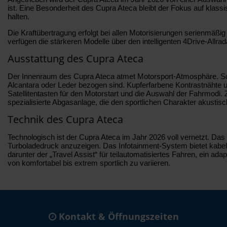
ist. Eine Besonderheit des Cupra Ateca bleibt der Fokus auf klas
halten.
Die Kraftübertragung erfolgt bei allen Motorisierungen serienmäß
verfügen die stärkeren Modelle über den intelligenten 4Drive-Allrada
Ausstattung des Cupra Ateca
Der Innenraum des Cupra Ateca atmet Motorsport-Atmosphäre. Schon
Alcantara oder Leder bezogen sind. Kupferfarbene Kontrastnähte 
Satellitentasten für den Motorstart und die Auswahl der Fahrmodi.
spezialisierte Abgasanlage, die den sportlichen Charakter akustisc
Technik des Cupra Ateca
Technologisch ist der Cupra Ateca im Jahr 2026 voll vernetzt. Das „
Turboladedruck anzuzeigen. Das Infotainment-System bietet kabel
darunter der „Travel Assist“ für teilautomatisiertes Fahren, ein
von komfortabel bis extrem sportlich zu variieren.
Kontakt & Öffnungszeiten