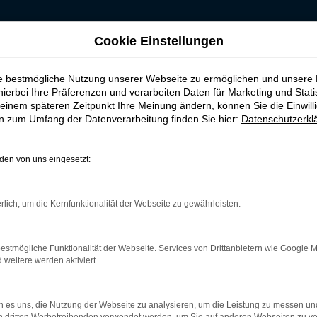
Cookie Einstellungen
für Düsseldorf
ie bestmögliche Nutzung unserer Webseite zu ermöglichen und unsere
, leasen, finanzie
hierbei Ihre Präferenzen und verarbeiten Daten für Marketing und Stati
einem späteren Zeitpunkt Ihre Meinung ändern, können Sie die Einwillig
en zum Umfang der Datenverarbeitung finden Sie hier:
Datenschutzerkl
 Düsseldorf
en von uns eingesetzt:
d ist ganz sicher das passende Fahrzeug für Sie. Der Vorteil die
mt eine herausragende Ausstattung und eine enorme Effizienz hi
rlich, um die Kernfunktionalität der Webseite zu gewährleisten.
ls EU-Import sowie als Gebraucht- oder Jahreswagen. Entsprech
unterwegs sind. Wir beraten Sie gerne und stehen Ihnen für all Ih
estmögliche Funktionalität der Webseite. Services von Drittanbietern wie Google 
eitere werden aktiviert.
r: Network Error
 es uns, die Nutzung der Webseite zu analysieren, um die Leistung zu messen u