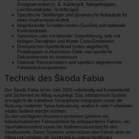
Designakzenten (z. B. Kühlergrill, Spiegelkappen,
Leichtmetallräder, Schriftzüge)
Spezifische Stoßfänger und dynamische Anbauteile für
einen markanteren Auftritt
Abgedunkelte Scheiben hinten (SunSet) und optionale
Kontrastdetails
Sportsitze vorn mit betonter Seitenführung, teils mit
farbigen Ziernähten und Monte Carlo-Emblemen
Dreispeichen-Sportlenkrad (unten abgeflacht),
Pedalkappen in Aluminium-Optik und sportliche
Dekorelemente im Innenraum
Optional: Panoramadach und sportlich abgestimmte
Fahrwerkskomponenten
Technik des Škoda Fabia
Der Škoda Fabia ist im Jahr 2026 vollständig auf Konnektivität
und Sicherheit im Alltag ausgelegt. Das Infotainment-System
ermöglicht die kabellose Smartphone-Integration sowie die
Nutzung moderner Sprachsteuerung, wodurch viele Funktionen
intuitiv bedient werden können.
Zu den wichtigsten Assistenzsystemen gehören ein
teilautomatisierter Fahrassistent für entspannteres Fahren, ein
Spurhalteassistent sowie ein Notbremsassistent für den
Stadtverkehr. Diese Systeme unterstützen den Fahrer aktiv im
Alltag und erhöhen die Sicherheit in unterschiedlichen