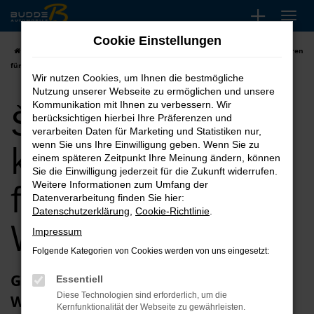
Zum
Hauptinhalt
Cookie Einstellungen
springen
Startseite
Wuppertal
Škoda
Škoda Fabia kaufen, leasen, finanzieren
für Wuppertal
Wir nutzen Cookies, um Ihnen die bestmögliche
Nutzung unserer Webseite zu ermöglichen und unsere
Škoda Fabia
Kommunikation mit Ihnen zu verbessern. Wir
berücksichtigen hierbei Ihre Präferenzen und
verarbeiten Daten für Marketing und Statistiken nur,
kaufen, leasen,
wenn Sie uns Ihre Einwilligung geben. Wenn Sie zu
einem späteren Zeitpunkt Ihre Meinung ändern, können
Sie die Einwilligung jederzeit für die Zukunft widerrufen.
finanzieren für
Weitere Informationen zum Umfang der
Datenverarbeitung finden Sie hier:
Datenschutzerklärung
,
Cookie-Richtlinie
.
Wuppertal
Impressum
Folgende Kategorien von Cookies werden von uns eingesetzt:
Glückwunsch zum Škoda Fabia in
Essentiell
Diese Technologien sind erforderlich, um die
Wuppertal
Kernfunktionalität der Webseite zu gewährleisten.