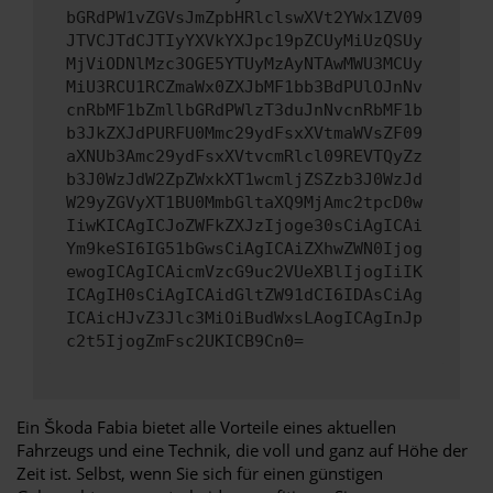
bGRdPW1vZGVsJmZpbHRlclswXVt2YWx1ZV09
JTVCJTdCJTIyYXVkYXJpc19pZCUyMiUzQSUy
MjViODNlMzc3OGE5YTUyMzAyNTAwMWU3MCUy
MiU3RCU1RCZmaWx0ZXJbMF1bb3BdPUlOJnNv
cnRbMF1bZmllbGRdPWlzT3duJnNvcnRbMF1b
b3JkZXJdPURFU0Mmc29ydFsxXVtmaWVsZF09
aXNUb3Amc29ydFsxXVtvcmRlcl09REVTQyZz
b3J0WzJdW2ZpZWxkXT1wcmljZSZzb3J0WzJd
W29yZGVyXT1BU0MmbGltaXQ9MjAmc2tpcD0w
IiwKICAgICJoZWFkZXJzIjoge30sCiAgICAi
Ym9keSI6IG51bGwsCiAgICAiZXhwZWN0Ijog
ewogICAgICAicmVzcG9uc2VUeXBlIjogIiIK
ICAgIH0sCiAgICAidGltZW91dCI6IDAsCiAg
ICAicHJvZ3Jlc3MiOiBudWxsLAogICAgInJp
c2t5IjogZmFsc2UKICB9Cn0=
Ein Škoda Fabia bietet alle Vorteile eines aktuellen
Fahrzeugs und eine Technik, die voll und ganz auf Höhe der
Zeit ist. Selbst, wenn Sie sich für einen günstigen