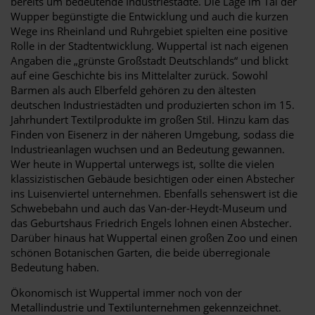
bereits um bedeutende Industriestädte. Die Lage im Tal der
Wupper begünstigte die Entwicklung und auch die kurzen
Wege ins Rheinland und Ruhrgebiet spielten eine positive
Rolle in der Stadtentwicklung. Wuppertal ist nach eigenen
Angaben die „grünste Großstadt Deutschlands“ und blickt
auf eine Geschichte bis ins Mittelalter zurück. Sowohl
Barmen als auch Elberfeld gehören zu den ältesten
deutschen Industriestädten und produzierten schon im 15.
Jahrhundert Textilprodukte im großen Stil. Hinzu kam das
Finden von Eisenerz in der näheren Umgebung, sodass die
Industrieanlagen wuchsen und an Bedeutung gewannen.
Wer heute in Wuppertal unterwegs ist, sollte die vielen
klassizistischen Gebäude besichtigen oder einen Abstecher
ins Luisenviertel unternehmen. Ebenfalls sehenswert ist die
Schwebebahn und auch das Van-der-Heydt-Museum und
das Geburtshaus Friedrich Engels lohnen einen Abstecher.
Darüber hinaus hat Wuppertal einen großen Zoo und einen
schönen Botanischen Garten, die beide überregionale
Bedeutung haben.
Ökonomisch ist Wuppertal immer noch von der
Metallindustrie und Textilunternehmen gekennzeichnet.