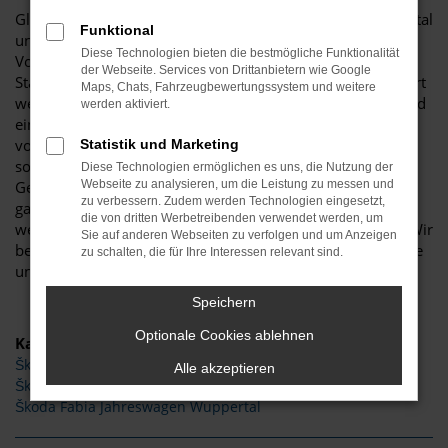
Glückwunsch: der Škoda Fabia passt perfekt nach Wuppertal
Funktional
und ist ganz sicher das passende Fahrzeug für Sie. Der
Diese Technologien bieten die bestmögliche Funktionalität
Vorteil dieses Modells besteht darin, dass sowohl der
der Webseite. Services von Drittanbietern wie Google
Stadtverkehr als auch längere Strecken souverän gemeistert
Maps, Chats, Fahrzeugbewertungssystem und weitere
werden. Hinzu kommt eine herausragende Ausstattung und
werden aktiviert.
eine enorme Effizienz hinsichtlich der Motorisierung. Wir
von Budde Automobile bieten Ihnen den Škoda Fabia
Statistik und Marketing
sowohl als Neuwagen als auch als EU-Import sowie als
Diese Technologien ermöglichen es uns, die Nutzung der
Gebraucht- oder Jahreswagen. Entsprechend haben Sie die
Webseite zu analysieren, um die Leistung zu messen und
zu verbessern. Zudem werden Technologien eingesetzt,
ganz große Auswahl und entscheiden komplett selbst, mit
die von dritten Werbetreibenden verwendet werden, um
welchem Modell Sie fortan in Wuppertal unterwegs sind. Wir
Sie auf anderen Webseiten zu verfolgen und um Anzeigen
beraten Sie gerne und stehen Ihnen für all Ihre Fragen Rede
zu schalten, die für Ihre Interessen relevant sind.
und Antwort.
Speichern
Optionale Cookies ablehnen
Kategorie
Škoda Fabia Tageszulassung Wuppertal
Alle akzeptieren
Škoda Fabia Gebrauchtwagen Wuppertal
Škoda Fabia Jahreswagen Wuppertal