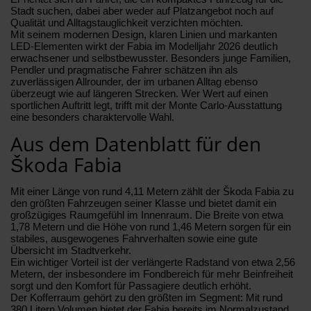
Stadt suchen, dabei aber weder auf Platzangebot noch auf
Qualität und Alltagstauglichkeit verzichten möchten.
Mit seinem modernen Design, klaren Linien und markanten
LED-Elementen wirkt der Fabia im Modelljahr 2026 deutlich
erwachsener und selbstbewusster. Besonders junge Familien,
Pendler und pragmatische Fahrer schätzen ihn als
zuverlässigen Allrounder, der im urbanen Alltag ebenso
überzeugt wie auf längeren Strecken. Wer Wert auf einen
sportlichen Auftritt legt, trifft mit der Monte Carlo-Ausstattung
eine besonders charaktervolle Wahl.
Aus dem Datenblatt für den
Škoda Fabia
Mit einer Länge von rund 4,11 Metern zählt der Škoda Fabia zu
den größten Fahrzeugen seiner Klasse und bietet damit ein
großzügiges Raumgefühl im Innenraum. Die Breite von etwa
1,78 Metern und die Höhe von rund 1,46 Metern sorgen für ein
stabiles, ausgewogenes Fahrverhalten sowie eine gute
Übersicht im Stadtverkehr.
Ein wichtiger Vorteil ist der verlängerte Radstand von etwa 2,56
Metern, der insbesondere im Fondbereich für mehr Beinfreiheit
sorgt und den Komfort für Passagiere deutlich erhöht.
Der Kofferraum gehört zu den größten im Segment: Mit rund
380 Litern Volumen bietet der Fabia bereits im Normalzustand