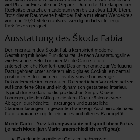
viel Platz für Einkäufe und Gepäck. Durch das Umklappen der
Rücksitze entsteht ein Laderaum von bis zu etwa 1.190 Litern.
Trotz dieser Raumwerte bleibt der Fabia mit einem Wendekreis
von rund 10,40 Metern äußerst wendig und ideal für enge
Parklücken geeignet.
Ausstattung des Škoda Fabia
Der Innenraum des Škoda Fabia kombiniert moderne
Gestaltung mit hoher Funktionalität. Je nach Ausstattungslinie
wie Essence, Selection oder Monte Carlo stehen
unterschiedliche Komfort- und Designmerkmale zur Verfügung.
Dazu gehören unter anderem ein digitales Cockpit, ein zentral
positioniertes Infotainment-Display sowie hochwertige
Dekorelemente im Innenraum. Die sportlichen Varianten setzen
auf konturierte Sitze und ein dynamisch gestaltetes Interieur.
Typisch für Škoda sind die praktischen Simply Clever-
Lösungen, die den Alltag erleichtern. Dazu zählen clevere
Ablagen, durchdachte Halterungen und zusätzliche
Stauraumlösungen im gesamten Fahrzeug. Auch ein optionales
Panoramadach sorgt für ein helles und offenes Raumgefühl.
Monte Carlo – Ausstattungsvariante mit sportlichem Fokus
(je nach Modelljahr/Markt unterschiedlich verfügbar):
Exterieur in sportlicher Optik mit schwarzen