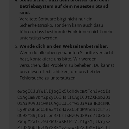
Betriebssystem auf dem neuesten Stand
sind.
Veraltete Software birgt nicht nur ein
Sicherheitsrisiko, sondern kann auch dazu
führen, dass bestimmte Funktionen nicht mehr
unterstützt werden.
Wende dich an den Webseitenbetreiber.
Wenn du alle oben genannten Schritte versucht
hast, kontaktiere uns bitte. Wir werden
versuchen, das Problem zu beheben. Du kannst
uns diesen Text schicken, um uns bei der
Fehlersuche zu unterstützen:
ewogICJuYW1lIjogIk5ldHdvcmtFcnJvciIs
CiAgImNvbmZpZyI6IHsKICAgICJtZXRob2Qi
OiAiR0VUIiwKICAgICJ1cmwiOiAiaHR0cHM6
Ly9hcGkueC5ha3MtcHJvZC5hdWRhcmlzLm5l
dC92MS9jbGllbnRzLzIxNzQvd2Vic2l0ZS12
ZWhpY2xlcz93ZWJzaXRlPTVlYTgxYjlkYjkz
ZTU2NGU1NzU5Y2RkMyZmaWx0ZXJbMF1bZmll