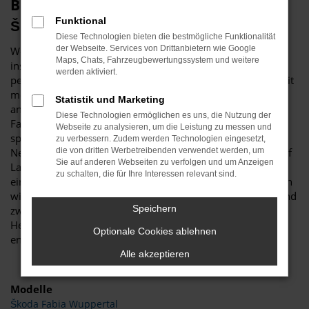
Budde Automobile – perfekt für Ihren
Funktional
Škoda in Wuppertal
Diese Technologien bieten die bestmögliche Funktionalität
der Webseite. Services von Drittanbietern wie Google
Wer einen Škoda für Fahrten in Wuppertal und Umgebung
Maps, Chats, Fahrzeugbewertungssystem und weitere
ins Auge gefasst hat, erhält bei Budde Automobile die
werden aktiviert.
perfekte Beratung. Unser Unternehmen beschäftigt sich seit
mehr als 25 Jahren mit Autos und legt den Fokus unter
Statistik und Marketing
anderem auf Škoda. Wir sind von der Qualität der
Diese Technologien ermöglichen es uns, die Nutzung der
Fahrzeuge dieses Herstellers überzeugt und haben sowohl
Webseite zu analysieren, um die Leistung zu messen und
spannende und günstige Gebrauchtwagen als auch
zu verbessern. Zudem werden Technologien eingesetzt,
Neufahrzeuge, EU-Fahrzeuge sowie Jahreswagen für Sie auf
die von dritten Werbetreibenden verwendet werden, um
Sie auf anderen Webseiten zu verfolgen und um Anzeigen
Lager. Wer in Wuppertal lebt, hat es nicht weit zu uns. Auf
zu schalten, die für Ihre Interessen relevant sind.
einem Gelände von mehr als 11.000 Quadratmetern bieten
wir alles, was das Herz eines Autointeressierten begehrt und
Speichern
zwar sowohl jede Menge Werkstattfläche mit mehrere
Hebebühnen als auch angenehme Verkaufsräume mit
Optionale Cookies ablehnen
enormer Auswahl.
Alle akzeptieren
Modelle
Škoda Fabia Wuppertal