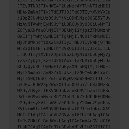
YzklMjIlN0QlMkMlN0IlMjJhdWRhcmlzX2lk
JTIyJTNBJTIyNWI4M2UzNzc4YTlhNTIzMDI1
MDAxZmNmJTIyJTdEJTJDJTdCJTIyYXVkYXJp
c19pZCUyMiUzQSUyMjViODNlMzc3OGE5YTUy
MzAyNTAwMjEyMSUyMiU3RCUyQyU3QiUyMmF1
ZGFyaXNfaWQlMjIlM0ElMjI1YjgzZTM3Nzhh
OWE1MjMwMjUwMDIzMTglMjIlN0QlMkMlN0Il
MjJhdWRhcmlzX2lkJTIyJTNBJTIyNWNjOTNm
MTZiOTNlNTY1MDFhM2VkOGI1JTIyJTdEJTJD
JTdCJTIyYXVkYXJpc19pZCUyMiUzQSUyMjVj
YzkzZjQyYjkzZTU2NTAwYTIxZDRiNSUyMiU3
RCUyQyU3QiUyMmF1ZGFyaXNfaWQlMjIlM0El
MjI2NmZmYTAyM2ZiNzJkZjI2NGMwNGRlYWYl
MjIlN0QlNUQmZmlsdGVyWzBdW29wXT1JTiZz
b3J0WzBdW2ZpZWxkXT1pc093biZzb3J0WzBd
W29yZGVyXT1ERVNDJnNvcnRbMV1bZmllbGRd
PWlzVG9wJnNvcnRbMV1bb3JkZXJdPURFU0Mm
c29ydFsyXVtmaWVsZF09cHJpY2Umc29ydFsy
XVtvcmRlcl09QVNDJmxpbWl0PTIwJnNraXA9
MCIsCiAgICAiaGVhZGVycyI6IHt9LAogICAg
ImJvZHkiOiBudWxsLAogICAgImV4cGVjdCI6
IHsKICAgICAgInJlc3BvbnNlVHlwZSI6ICIi