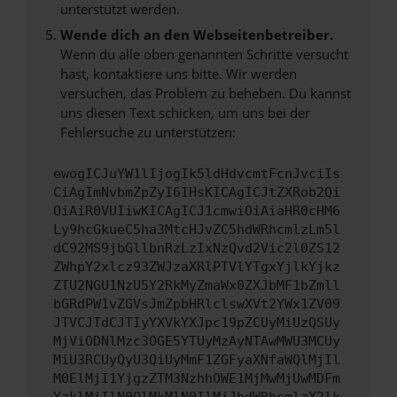
unterstützt werden.
Wende dich an den Webseitenbetreiber.
Wenn du alle oben genannten Schritte versucht
hast, kontaktiere uns bitte. Wir werden
versuchen, das Problem zu beheben. Du kannst
uns diesen Text schicken, um uns bei der
Fehlersuche zu unterstützen:
ewogICJuYW1lIjogIk5ldHdvcmtFcnJvciIs
CiAgImNvbmZpZyI6IHsKICAgICJtZXRob2Qi
OiAiR0VUIiwKICAgICJ1cmwiOiAiaHR0cHM6
Ly9hcGkueC5ha3MtcHJvZC5hdWRhcmlzLm5l
dC92MS9jbGllbnRzLzIxNzQvd2Vic2l0ZS12
ZWhpY2xlcz93ZWJzaXRlPTVlYTgxYjlkYjkz
ZTU2NGU1NzU5Y2RkMyZmaWx0ZXJbMF1bZmll
bGRdPW1vZGVsJmZpbHRlclswXVt2YWx1ZV09
JTVCJTdCJTIyYXVkYXJpc19pZCUyMiUzQSUy
MjViODNlMzc3OGE5YTUyMzAyNTAwMWU3MCUy
MiU3RCUyQyU3QiUyMmF1ZGFyaXNfaWQlMjIl
M0ElMjI1YjgzZTM3NzhhOWE1MjMwMjUwMDFm