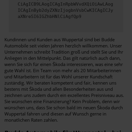
CiAgICB9LAogICAgInRpbWVvdXQiOiAwLAog
ICAgInByb2dyZXNzIjogbnVsbCwKICAgICJy
aXNreSI6IGZhbHNlCiAgfQp9
Kundinnen und Kunden aus Wuppertal sind bei Budde
Automobile seit vielen Jahren herzlich willkommen. Unser
Unternehmen schreibt Tradition groß und stellt Sie und Ihr
Anliegen in den Mittelpunkt. Das gilt natürlich auch dann,
wenn Sie sich für einen Škoda interessieren, was eine sehr
gute Wahl ist. Ein Team von mehr als 20 Mitarbeiterinnen
und Mitarbeitern ist für das Wohl unserer Kundschaft
zuständig. Wir beraten kompetent und fair, kennen uns
bestens mit Škoda und allen Besonderheiten aus und
zeichnen uns zudem durch ein exzellentes Preisniveau aus.
Sie wünschen eine Finanzierung? Kein Problem, denn wir
wünschen uns, dass Sie schon bald im neuen Škoda durch
Wuppertal fahren und diesen auf Wunsch gerne in
monatlichen Raten zahlen.