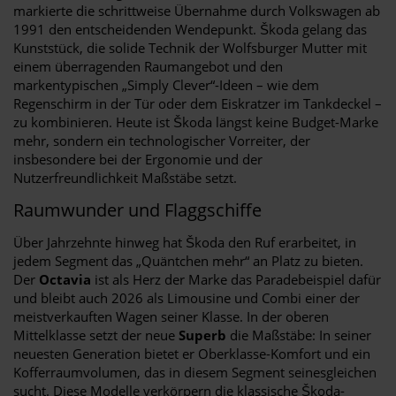
markierte die schrittweise Übernahme durch Volkswagen ab
1991 den entscheidenden Wendepunkt. Škoda gelang das
Kunststück, die solide Technik der Wolfsburger Mutter mit
einem überragenden Raumangebot und den
markentypischen „Simply Clever“-Ideen – wie dem
Regenschirm in der Tür oder dem Eiskratzer im Tankdeckel –
zu kombinieren. Heute ist Škoda längst keine Budget-Marke
mehr, sondern ein technologischer Vorreiter, der
insbesondere bei der Ergonomie und der
Nutzerfreundlichkeit Maßstäbe setzt.
Raumwunder und Flaggschiffe
Über Jahrzehnte hinweg hat Škoda den Ruf erarbeitet, in
jedem Segment das „Quäntchen mehr“ an Platz zu bieten.
Der
Octavia
ist als Herz der Marke das Paradebeispiel dafür
und bleibt auch 2026 als Limousine und Combi einer der
meistverkauften Wagen seiner Klasse. In der oberen
Mittelklasse setzt der neue
Superb
die Maßstäbe: In seiner
neuesten Generation bietet er Oberklasse-Komfort und ein
Kofferraumvolumen, das in diesem Segment seinesgleichen
sucht. Diese Modelle verkörpern die klassische Škoda-