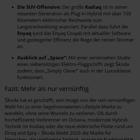
Die SUV-Offensive:
Der große
Kodiaq
ist in seiner
neuesten Generation als Plug-in-Hybrid mit über 100
Kilometern elektrischer Reichweite zum
Langstreckenkönig avanciert. Parallel dazu führt der
Enyaq
(und das Enyaq Coupé) mit aktueller Software
und gesteigerter Effizienz die Riege der reinen Stromer
an.
Ausblick auf „Space“:
Mit einer seriennahen Studie
eines siebensitzigen Elektro-Flaggschiffs zeigt Škoda
zudem, dass „Simply Clever“ auch in der Luxusklasse
funktioniert.
Fazit: Mehr als nur vernünftig
Škoda hat es geschafft, sein Image von der rein vernünftigen
Wahl hin zu einer begehrenswerten Lifestyle-Marke zu
wandeln, ohne seine Wurzeln zu verlieren. Ob durch
hocheffiziente Verbrenner im Octavia, modernste Hybrid-
Technik im Kodiaq oder die neue elektrische Flotte rund um
Elroq und Epiq – Škoda bleibt 2026 die Marke für
Menschen, die intelligente Technik, maximale Funktionalität