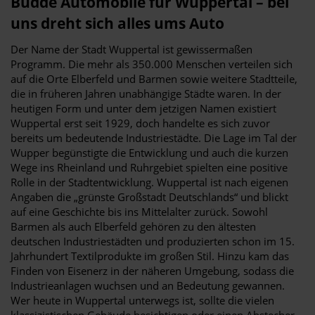
Budde Automobile für Wuppertal – bei
uns dreht sich alles ums Auto
Der Name der Stadt Wuppertal ist gewissermaßen
Programm. Die mehr als 350.000 Menschen verteilen sich
auf die Orte Elberfeld und Barmen sowie weitere Stadtteile,
die in früheren Jahren unabhängige Städte waren. In der
heutigen Form und unter dem jetzigen Namen existiert
Wuppertal erst seit 1929, doch handelte es sich zuvor
bereits um bedeutende Industriestädte. Die Lage im Tal der
Wupper begünstigte die Entwicklung und auch die kurzen
Wege ins Rheinland und Ruhrgebiet spielten eine positive
Rolle in der Stadtentwicklung. Wuppertal ist nach eigenen
Angaben die „grünste Großstadt Deutschlands“ und blickt
auf eine Geschichte bis ins Mittelalter zurück. Sowohl
Barmen als auch Elberfeld gehören zu den ältesten
deutschen Industriestädten und produzierten schon im 15.
Jahrhundert Textilprodukte im großen Stil. Hinzu kam das
Finden von Eisenerz in der näheren Umgebung, sodass die
Industrieanlagen wuchsen und an Bedeutung gewannen.
Wer heute in Wuppertal unterwegs ist, sollte die vielen
klassizistischen Gebäude besichtigen oder einen Abstecher