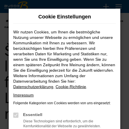
Zum
Hauptinhalt
Cookie Einstellungen
springen
Startseite
Wuppertal
Škoda kaufen, leasen finanzieren | Lieferservice
nach Wuppertal
Wir nutzen Cookies, um Ihnen die bestmögliche
Nutzung unserer Webseite zu ermöglichen und unsere
Škoda kaufen,
Kommunikation mit Ihnen zu verbessern. Wir
berücksichtigen hierbei Ihre Präferenzen und
verarbeiten Daten für Marketing und Statistiken nur,
leasen
wenn Sie uns Ihre Einwilligung geben. Wenn Sie zu
einem späteren Zeitpunkt Ihre Meinung ändern, können
Sie die Einwilligung jederzeit für die Zukunft widerrufen.
finanzieren |
Weitere Informationen zum Umfang der
Datenverarbeitung finden Sie hier:
Datenschutzerklärung
,
Cookie-Richtlinie
.
Lieferservice
Impressum
Folgende Kategorien von Cookies werden von uns eingesetzt:
nach Wuppertal
Essentiell
Diese Technologien sind erforderlich, um die
Kernfunktionalität der Webseite zu gewährleisten.