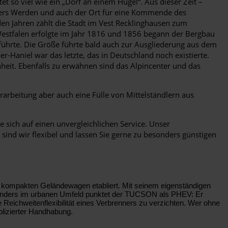
so viel wie ein „Dorf an einem Hügel“. Aus dieser Zeit –
sters Werden und auch der Ort für eine Kommende des
den Jahren zählt die Stadt im Vest Recklinghausen zum
Westfalen erfolgte im Jahr 1816 und 1856 begann der Bergbau
 führte. Die Größe führte bald auch zur Ausgliederung aus dem
-Haniel war das letzte, das in Deutschland noch existierte.
it. Ebenfalls zu erwähnen sind das Alpincenter und das
rarbeitung aber auch eine Fülle von Mittelständlern aus
sich auf einen unvergleichlichen Service. Unser
 sind wir flexibel und lassen Sie gerne zu besonders günstigen
r kompakten Geländewagen etabliert. Mit seinem eigenständigen
esonders im urbanen Umfeld punktet der TUCSON als PHEV: Er
e Reichweitenflexibilität eines Verbrenners zu verzichten. Wer ohne
lizierter Handhabung.