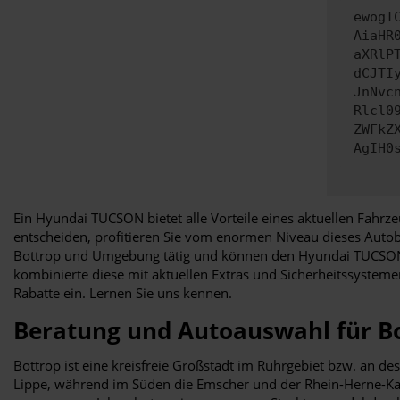
ewogI
AiaHR
aXRlP
dCJTI
JnNvc
Rlcl0
ZWFkZ
AgIH0
Ein Hyundai TUCSON bietet alle Vorteile eines aktuellen Fahrze
entscheiden, profitieren Sie vom enormen Niveau dieses Autob
Bottrop und Umgebung tätig und können den Hyundai TUCSON fü
kombinierte diese mit aktuellen Extras und Sicherheitssysteme
Rabatte ein. Lernen Sie uns kennen.
Beratung und Autoauswahl für Bo
Bottrop ist eine kreisfreie Großstadt im Ruhrgebiet bzw. an d
Lippe, während im Süden die Emscher und der Rhein-Herne-Kanal