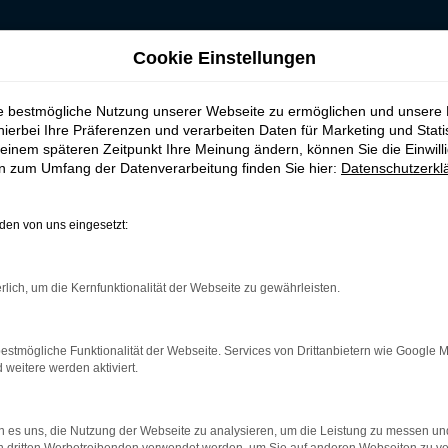
Cookie Einstellungen
n für Bottrop
ie bestmögliche Nutzung unserer Webseite zu ermöglichen und unsere
ufen, leasen, fina
hierbei Ihre Präferenzen und verarbeiten Daten für Marketing und Stati
einem späteren Zeitpunkt Ihre Meinung ändern, können Sie die Einwillig
en zum Umfang der Datenverarbeitung finden Sie hier:
Datenschutzerkl
en von uns eingesetzt:
N in Bottrop
rlich, um die Kernfunktionalität der Webseite zu gewährleisten.
d ist ganz sicher das passende Fahrzeug für Sie. Der Vorteil di
mt eine herausragende Ausstattung und eine enorme Effizienz hi
ch als EU-Import sowie als Gebraucht- oder Jahreswagen. Entsp
estmögliche Funktionalität der Webseite. Services von Drittanbietern wie Google 
rwegs sind. Wir beraten Sie gerne und stehen Ihnen für all Ihre 
eitere werden aktiviert.
 es uns, die Nutzung der Webseite zu analysieren, um die Leistung zu messen u