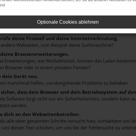
on dritten Werbetreibenden verwendet werden, um Sie auf anderen Webseiten zu ve
ind.
r: Network Error
n ist ein Fehler aufgetreten.
Optionale Cookies ablehnen
 ein paar Tipps, die dir helfen können:
rüfe deine Firewall und deine Internetverbindung.
 andere Webseiten, zum Beispiel deine Suchmaschine?
 deine Browsererweiterungen.
 Erweiterungen, wie Werbeblocker, können das Laden bestimmter 
n Browser oder in einem privaten Fenster?
e dein Gerät neu.
ann manchmal helfen, vorübergehende Probleme zu beheben.
e sicher, dass dein Browser und dein Betriebssystem auf de
ete Software birgt nicht nur ein Sicherheitsrisiko, sondern kann
tützt werden.
 dich an den Webseitenbetreiber.
u alle oben genannten Schritte versucht hast, kontaktiere uns 
 uns diesen Text schicken, um uns bei der Fehlersuche zu unterst