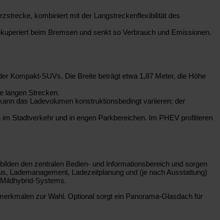
zstrecke, kombiniert mit der Langstreckenflexibilität des
rekuperiert beim Bremsen und senkt so Verbrauch und Emissionen.
der Kompakt-SUVs. Die Breite beträgt etwa 1,87 Meter, die Höhe
e langen Strecken.
kann das Ladevolumen konstruktionsbedingt variieren; der
 im Stadtverkehr und in engen Parkbereichen. Im PHEV profitieren
 bilden den zentralen Bedien- und Informationsbereich und sorgen
tatus, Lademanagement, Ladezeitplanung und (je nach Ausstattung)
 Mildhybrid-Systems.
rtmerkmalen zur Wahl. Optional sorgt ein Panorama-Glasdach für