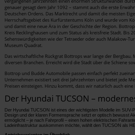
vergangenen Jahrzehnten einen enormen Strukturwandel durchl
genauer gesagt dem Jahr 1092 – stammt auch die erste Erwähn
Deutschen Ordens. Das Marktrecht und damit die meisten Eigens
Herrschaftsgebiet des Kurfürstentums Köln und wurde vom Köl
und damit eine neue Ära in der Geschichte der Region. Bottrop
Kreis Recklinghausen und zum Status als kreisfreie Stadt. Bis 
Sehenswürdigkeiten wie der Tetraeder oder auch Malakow-Turm
Museum Quadrat.
Das wirtschaftliche Rückgrat Bottrops war lange der Bergbau. 
diversen Branchen. Erreicht wird die Stadt über die Schiene 
Bottrop und Budde Automobile passen einfach perfekt zueinand
Unternehmen existiert seit drei Jahrzehnten und bietet jede Me
Preisen einsteigen. Hinzu kommt, dass wir natürlich auch eine 
Der Hyundai TUCSON – modernes
Der Hyundai TUCSON ist eines der wichtigsten Modelle im SUV-Por
Design und der klaren Formensprache setzt er optisch bewusst A
ermöglicht – je nach Fahrprofil – einen hohen elektrischen Fahrant
Ladeinfrastruktur auskommen möchte, wählt den TUCSON als HEV 
Antriebsvarianten im Überblick