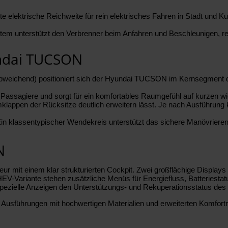
elektrische Reichweite für rein elektrisches Fahren in Stadt und Kur
stem unterstützt den Verbrenner beim Anfahren und Beschleunigen, 
undai TUCSON
t abweichend) positioniert sich der Hyundai TUCSON im Kernsegment 
 Passagiere und sorgt für ein komfortables Raumgefühl auf kurzen wi
lappen der Rücksitze deutlich erweitern lässt. Je nach Ausführung 
Ein klassentypischer Wendekreis unterstützt das sichere Manövrieren
N
ur mit einem klar strukturierten Cockpit. Zwei großflächige Displays
 PHEV-Variante stehen zusätzliche Menüs für Energiefluss, Batteries
spezielle Anzeigen den Unterstützungs- und Rekuperationsstatus des
rte Ausführungen mit hochwertigen Materialien und erweiterten Komfo