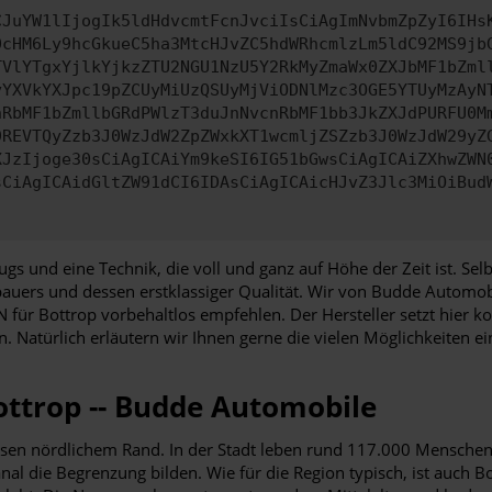
CJuYW1lIjogIk5ldHdvcmtFcnJvciIsCiAgImNvbmZpZyI6IHs
0cHM6Ly9hcGkueC5ha3MtcHJvZC5hdWRhcmlzLm5ldC92MS9jb
TVlYTgxYjlkYjkzZTU2NGU1NzU5Y2RkMyZmaWx0ZXJbMF1bZml
yYXVkYXJpc19pZCUyMiUzQSUyMjViODNlMzc3OGE5YTUyMzAyN
nRbMF1bZmllbGRdPWlzT3duJnNvcnRbMF1bb3JkZXJdPURFU0M
9REVTQyZzb3J0WzJdW2ZpZWxkXT1wcmljZSZzb3J0WzJdW29yZ
XJzIjoge30sCiAgICAiYm9keSI6IG51bGwsCiAgICAiZXhwZWN
sCiAgICAidGltZW91dCI6IDAsCiAgICAicHJvZ3Jlc3MiOiBud
ugs und eine Technik, die voll und ganz auf Höhe der Zeit ist. Se
auers und dessen erstklassiger Qualität. Wir von Budde Automob
r Bottrop vorbehaltlos empfehlen. Der Hersteller setzt hier ko
n. Natürlich erläutern wir Ihnen gerne die vielen Möglichkeiten
ttrop -- Budde Automobile
essen nördlichem Rand. In der Stadt leben rund 117.000 Menschen 
 die Begrenzung bilden. Wie für die Region typisch, ist auch Bo