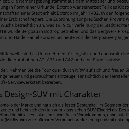
ebt. Die Namensgebung stammt aus dem Mittelalter und bedeutet 
ung in Form einer Urkunde. Bottrop war seinerzeit Teil des Klo
chaften einer Stadt erhielt Bottrop im Jahr 1432. In den folgen
ner Erzbischof regiert. Die Zuordnung zur preußischen Provinz 
 wuchs beträchtlich an, was 1919 zur Verleihung der Stadtrechte
2018 wurde Bergbau in Bottrop betrieben und das Bergwerk Prosper
 und Halde Haniel künden bis heute von der Bergbauvergangenhe
Mittlerweile sind es Unternehmen für Logistik und Lebensmittelve
sowie die Autobahnen A2, A31 und A42 und eine Bundesstraße.
er. Nehmen Sie die Tour quer durch NRW auf sich und freuen Sie 
nge neuer und gebrauchter Fahrzeuge. Hinsichtlich der Hersteller
Kfz- Servicewerkstatt betreiben.
 Design-SUV mit Charakter
tfolio der Marke und hat sich als fester Bestandteil im Segment de
kzente und hebt sich deutlich vom klassischen SUV-Einerlei ab. B
eil und damit leises, lokal emissionsfreies Vorankommen, ohne auf di
(Mildhybrid) zur spürbaren Verbrauchsreduzierung und mit unkomp