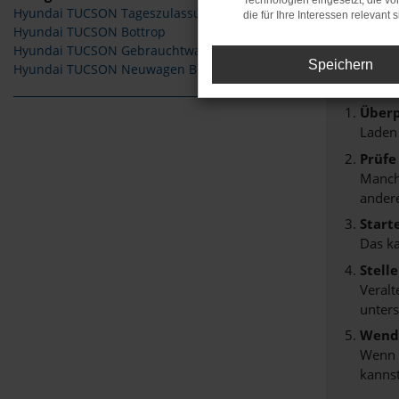
Technologien eingesetzt, die v
Hyundai TUCSON Tageszulassung Bottrop
die für Ihre Interessen relevant s
Fehle
Hyundai TUCSON Bottrop
Hyundai TUCSON Gebrauchtwagen Bottrop
Beim Lade
Speichern
Hyundai TUCSON Neuwagen Bottrop
Hier sind
Überp
Laden
Prüfe
Manche
andere
Start
Das k
Stell
Veralt
unters
Wende
Wenn d
kannst