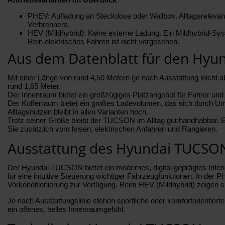
PHEV: Aufladung an Steckdose oder Wallbox. Alltagsrelevante 
Verbrenners.
HEV (Mildhybrid): Keine externe Ladung. Ein Mildhybrid-Sy
Rein elektrisches Fahren ist nicht vorgesehen.
Aus dem Datenblatt für den Hy
Mit einer Länge von rund 4,50 Metern (je nach Ausstattung leich
rund 1,65 Meter.
Der Innenraum bietet ein großzügiges Platzangebot für Fahrer und
Der Kofferraum bietet ein großes Ladevolumen, das sich durch Umk
Alltagsnutzen bleibt in allen Varianten hoch.
Trotz seiner Größe bleibt der TUCSON im Alltag gut handhabbar. 
Sie zusätzlich vom leisen, elektrischen Anfahren und Rangieren.
Ausstattung des Hyundai TUCSO
Der Hyundai TUCSON bietet ein modernes, digital geprägtes Interie
für eine intuitive Steuerung wichtiger Fahrzeugfunktionen. In der
Vorkonditionierung zur Verfügung. Beim HEV (Mildhybrid) zeigen 
Je nach Ausstattungslinie stehen sportliche oder komfortorientie
ein offenes, helles Innenraumgefühl.