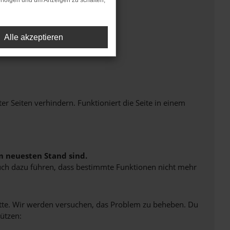
rfolgen und um Anzeigen zu schalten,
Alle akzeptieren
Seiten verhindern. Funktioniert die Seite in einem
m neuesten Stand sind.
 auch dazu führen, dass bestimmte Funktionen nicht mehr
bitte. Wir werden versuchen, das Problem zu beheben. Du
ützen: