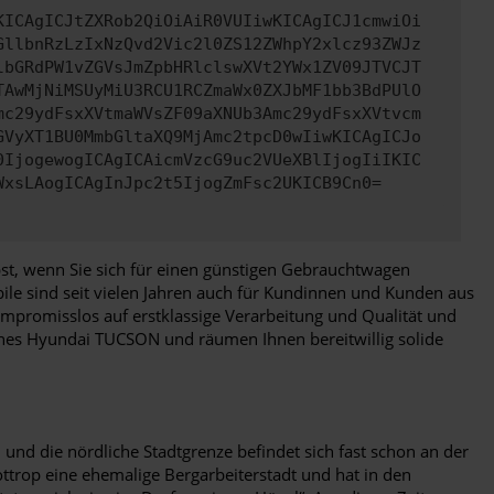
KICAgICJtZXRob2QiOiAiR0VUIiwKICAgICJ1cmwiOi
GllbnRzLzIxNzQvd2Vic2l0ZS12ZWhpY2xlcz93ZWJz
lbGRdPW1vZGVsJmZpbHRlclswXVt2YWx1ZV09JTVCJT
TAwMjNiMSUyMiU3RCU1RCZmaWx0ZXJbMF1bb3BdPUlO
mc29ydFsxXVtmaWVsZF09aXNUb3Amc29ydFsxXVtvcm
GVyXT1BU0MmbGltaXQ9MjAmc2tpcD0wIiwKICAgICJo
0IjogewogICAgICAicmVzcG9uc2VUeXBlIjogIiIKIC
WxsLAogICAgInJpc2t5IjogZmFsc2UKICB9Cn0=
lbst, wenn Sie sich für einen günstigen Gebrauchtwagen
ile sind seit vielen Jahren auch für Kundinnen und Kunden aus
mpromisslos auf erstklassige Verarbeitung und Qualität und
 eines Hyundai TUCSON und räumen Ihnen bereitwillig solide
und die nördliche Stadtgrenze befindet sich fast schon an der
ttrop eine ehemalige Bergarbeiterstadt und hat in den