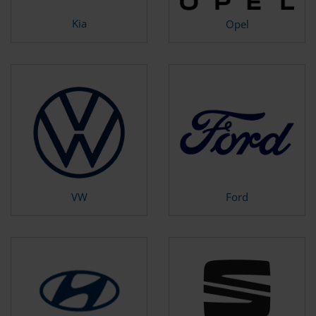
Kia
Opel
VW
Ford