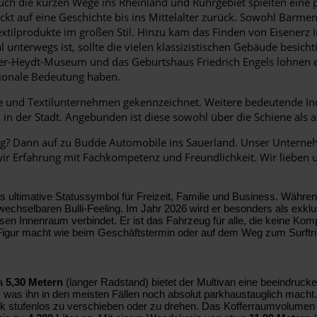
ch die kurzen Wege ins Rheinland und Ruhrgebiet spielten eine po
kt auf eine Geschichte bis ins Mittelalter zurück. Sowohl Barmen
extilprodukte im großen Stil. Hinzu kam das Finden von Eisenerz
terwegs ist, sollte die vielen klassizistischen Gebäude besicht
er-Heydt-Museum und das Geburtshaus Friedrich Engels lohnen e
gionale Bedeutung haben.
e und Textilunternehmen gekennzeichnet. Weitere bedeutende In
z in der Stadt. Angebunden ist diese sowohl über die Schiene al
g? Dann auf zu Budde Automobile ins Sauerland. Unser Unterneh
 wir Erfahrung mit Fachkompetenz und Freundlichkeit. Wir lieben 
das ultimative Statussymbol für Freizeit, Familie und Business. Währe
verwechselbaren Bulli-Feeling. Im Jahr 2026 wird er besonders als ex
ösen Innenraum verbindet. Er ist das Fahrzeug für alle, die keine K
 Figur macht wie beim Geschäftstermin oder auf dem Weg zum Surftri
wa
5,30 Metern
(langer Radstand) bietet der Multivan eine beeindrucke
, was ihn in den meisten Fällen noch absolut parkhaustauglich mach
nk stufenlos zu verschieben oder zu drehen. Das Kofferraumvolumen i