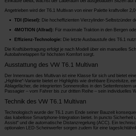
Einkäufe bleibt, wächst der Laderaum bei ausgebauten Sitzen auf 
Angetrieben wird der T6.1 Multivan von einer Palette kraftvoller 2
TDI (Diesel):
Die hocheffizienten Vierzylinder-Selbstzünder 
4MOTION (Allrad):
Für maximale Traktion in den Bergen oder b
Effizienz-Technologie:
Die letzte Ausbaustufe des T6.1 nutz
Die Kraftübertragung erfolgt je nach Modell über ein manuelles S
Autobahnetappen für höchsten Komfort sorgt.
Ausstattung des VW T6.1 Multivan
Der Innenraum des Multivan ist eine Klasse für sich und bietet ein
„Highline“-Variante bietet er Highlights wie drehbare Einzelsitze,
Ablagefächer, die integrierten Sonnenrollos in den Seitenfenstern 
Passagier – vom Fahrer bis zur dritten Reihe – sein individuelles
Technik des VW T6.1 Multivan
Technologisch wurde der T6.1 zum Ende seiner Bauzeit konsequent 
das kabellose Smartphone-Integration bietet. In puncto Sicherheit
Assist“ und die automatische Distanzregelung (ACC). Ein technisch
optionalen LED-Scheinwerfer sorgen zudem für eine tageslichtähn