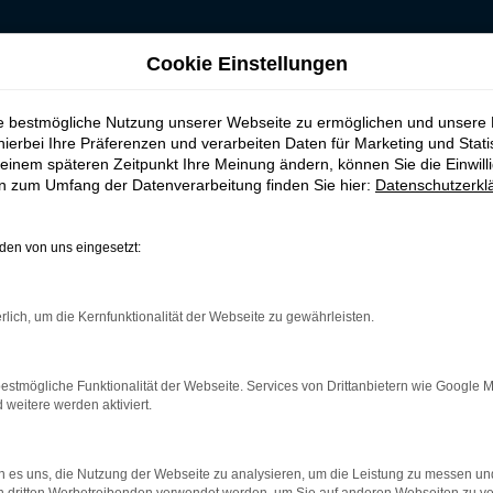
Cookie Einstellungen
für Wuppertal
ie bestmögliche Nutzung unserer Webseite zu ermöglichen und unsere
fen, leasen, finanz
hierbei Ihre Präferenzen und verarbeiten Daten für Marketing und Stati
einem späteren Zeitpunkt Ihre Meinung ändern, können Sie die Einwillig
en zum Umfang der Datenverarbeitung finden Sie hier:
Datenschutzerkl
en von uns eingesetzt:
 in Wuppertal
rlich, um die Kernfunktionalität der Webseite zu gewährleisten.
und ist ganz sicher das passende Fahrzeug für Sie. Der Vorteil d
mt eine herausragende Ausstattung und eine enorme Effizienz hi
h als EU-Import sowie als Gebraucht- oder Jahreswagen. Entspr
estmögliche Funktionalität der Webseite. Services von Drittanbietern wie Google 
nterwegs sind. Wir beraten Sie gerne und stehen Ihnen für all Ih
eitere werden aktiviert.
 es uns, die Nutzung der Webseite zu analysieren, um die Leistung zu messen u