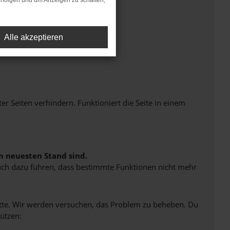
rfolgen und um Anzeigen zu schalten,
Alle akzeptieren
Seiten verhindern. Funktioniert die Seite in einem
m neuesten Stand sind.
 auch dazu führen, dass bestimmte Funktionen nicht mehr
bitte. Wir werden versuchen, das Problem zu beheben. Du
ützen: