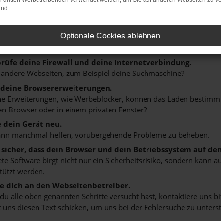
on dritten Werbetreibenden verwendet werden, um Sie auf anderen Webseiten zu ve
ind.
r: Network Error
n ist ein Fehler aufgetreten.
Optionale Cookies ablehnen
 ein paar Tipps, die dir helfen können:
rüfe deine Firewall und deine Internetverbindung.
 andere Webseiten, zum Beispiel deine Suchmaschine?
 deine Browsererweiterungen.
 Erweiterungen, wie Werbeblocker, können das Laden bestimmter 
n Browser oder in einem privaten Fenster?
e dein Gerät neu.
ann manchmal helfen, vorübergehende Probleme zu beheben.
e sicher, dass dein Browser und dein Betriebssystem auf de
ete Software birgt nicht nur ein Sicherheitsrisiko, sondern kann
tützt werden.
 dich an den Webseitenbetreiber.
u alle oben genannten Schritte versucht hast, kontaktiere uns 
 uns diesen Text schicken, um uns bei der Fehlersuche zu unterst