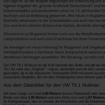
Die Lage im Tal der Wupper begünstigte die Entwicklung und au
eigenen Angaben die „grünste Großstadt Deutschlands“ und blic
Industriestädten und produzierten schon im 15. Jahrhundert T
wuchsen und an Bedeutung gewannen. Wer heute in Wuppertal un
Ebenfalls sehenswert ist die Schwebebahn und auch das Van-d
Zoo und einen schönen Botanischen Garten, die beide überre
Ökonomisch ist Wuppertal immer noch von der Metallindustri
Lackproduktion und auch eine Ersatzkasse hat ihren Firmensit
Sie benötigen ein neues Fahrzeug für Wuppertal und Umgebun
Vierteljahrhundert in familiärer Hand. Entsprechend vereinen
attraktiven Fahrzeugen auswählen. Mit Beratung, versteht sich.
Der VW T6.1 Multivan ist die Kult-Variante des Bullis und gilt als 
T6.1 für viele das „Original“ – robust, wertstabil und mit dem un
geschätzt, da er die klassische Transporter-DNA mit einem luxuri
souveräner Begleiter, der vor dem Kindergarten eine ebenso gute
Aus dem Datenblatt für den VW T6.1 Multivan
Mit einer Länge von rund
4,90 Metern
(kurzer Radstand) oder et
Breite von etwa
1,90 Metern
und eine Höhe von rund
1,97 Metern
im Fahrgastraum, das es erlaubt, die Einzelsitze und die Dreierba