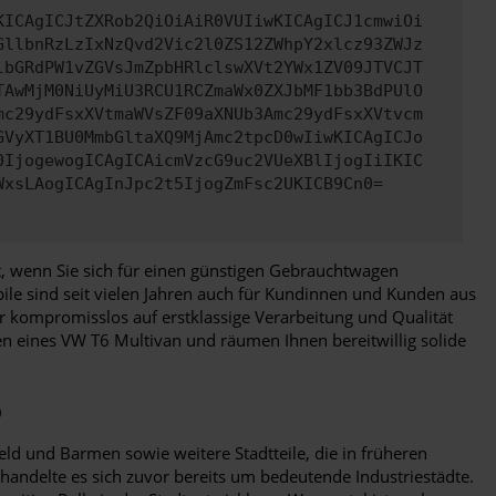
KICAgICJtZXRob2QiOiAiR0VUIiwKICAgICJ1cmwiOi
GllbnRzLzIxNzQvd2Vic2l0ZS12ZWhpY2xlcz93ZWJz
lbGRdPW1vZGVsJmZpbHRlclswXVt2YWx1ZV09JTVCJT
TAwMjM0NiUyMiU3RCU1RCZmaWx0ZXJbMF1bb3BdPUlO
mc29ydFsxXVtmaWVsZF09aXNUb3Amc29ydFsxXVtvcm
GVyXT1BU0MmbGltaXQ9MjAmc2tpcD0wIiwKICAgICJo
0IjogewogICAgICAicmVzcG9uc2VUeXBlIjogIiIKIC
WxsLAogICAgInJpc2t5IjogZmFsc2UKICB9Cn0=
bst, wenn Sie sich für einen günstigen Gebrauchtwagen
ile sind seit vielen Jahren auch für Kundinnen und Kunden aus
 kompromisslos auf erstklassige Verarbeitung und Qualität
ten eines VW T6 Multivan und räumen Ihnen bereitwillig solide
o
d und Barmen sowie weitere Stadtteile, die in früheren
handelte es sich zuvor bereits um bedeutende Industriestädte.