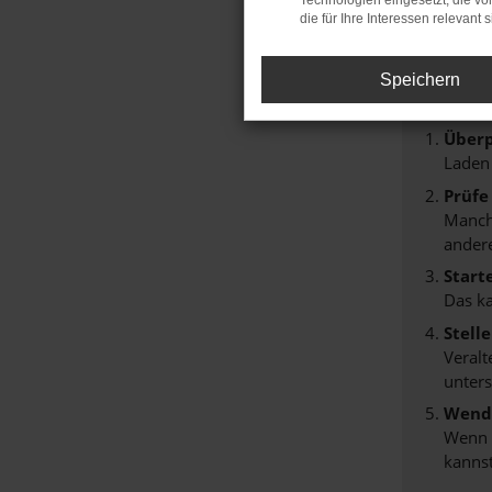
Technologien eingesetzt, die v
die für Ihre Interessen relevant s
Fehle
Beim Lade
Speichern
Hier sind
Überp
Laden
Prüfe
Manche
andere
Start
Das k
Stell
Veralt
unters
Wende
Wenn d
kannst