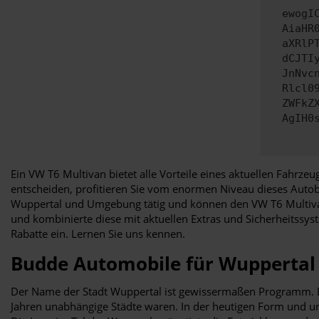
ewogI
AiaHR
aXRlP
dCJTI
JnNvc
Rlcl0
ZWFkZ
AgIH0
Ein VW T6 Multivan bietet alle Vorteile eines aktuellen Fahrzeu
entscheiden, profitieren Sie vom enormen Niveau dieses Autob
Wuppertal und Umgebung tätig und können den VW T6 Multivan f
und kombinierte diese mit aktuellen Extras und Sicherheitssys
Rabatte ein. Lernen Sie uns kennen.
Budde Automobile für Wuppertal –
Der Name der Stadt Wuppertal ist gewissermaßen Programm. Die
Jahren unabhängige Städte waren. In der heutigen Form und unt