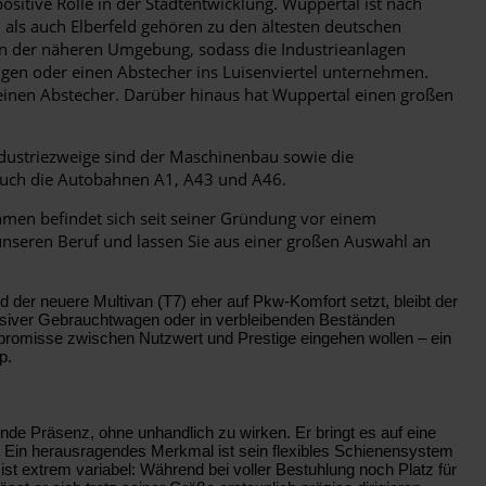
sitive Rolle in der Stadtentwicklung. Wuppertal ist nach
 als auch Elberfeld gehören zu den ältesten deutschen
 in der näheren Umgebung, sodass die Industrieanlagen
igen oder einen Abstecher ins Luisenviertel unternehmen.
inen Abstecher. Darüber hinaus hat Wuppertal einen großen
dustriezweige sind der Maschinenbau sowie die
s auch die Autobahnen A1, A43 und A46.
men befindet sich seit seiner Gründung vor einem
unseren Beruf und lassen Sie aus einer großen Auswahl an
nd der neuere Multivan (T7) eher auf Pkw-Komfort setzt, bleibt der
klusiver Gebrauchtwagen oder in verbleibenden Beständen
ompromisse zwischen Nutzwert und Prestige eingehen wollen – ein
p.
nde Präsenz, ohne unhandlich zu wirken. Er bringt es auf eine
t. Ein herausragendes Merkmal ist sein flexibles Schienensystem
st extrem variabel: Während bei voller Bestuhlung noch Platz für