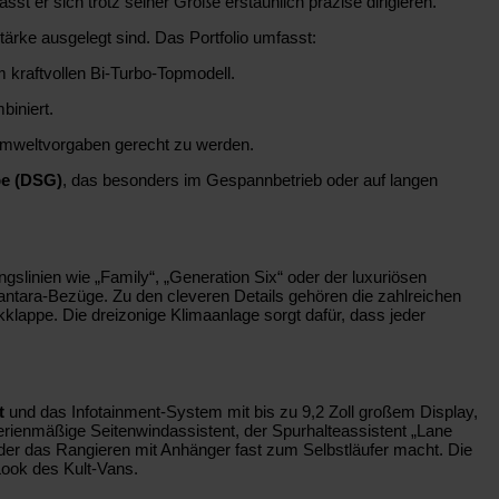
ässt er sich trotz seiner Größe erstaunlich präzise dirigieren.
tärke ausgelegt sind. Das Portfolio umfasst:
 kraftvollen Bi-Turbo-Topmodell.
biniert.
 Umweltvorgaben gerecht zu werden.
be (DSG)
, das besonders im Gespannbetrieb oder auf langen
gslinien wie „Family“, „Generation Six“ oder der luxuriösen
lcantara-Bezüge. Zu den cleveren Details gehören die zahlreichen
kklappe. Die dreizonige Klimaanlage sorgt dafür, dass jeder
t
und das Infotainment-System mit bis zu 9,2 Zoll großem Display,
serienmäßige Seitenwindassistent, der Spurhalteassistent „Lane
 der das Rangieren mit Anhänger fast zum Selbstläufer macht. Die
Look des Kult-Vans.