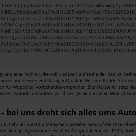
CJuYW1lIjogIk5ldHdvcmtFcnJvciIsCiAgImNvbmZpZyI6IHs
0cHM6Ly9hcGkueC5ha3MtcHJvZC5hdWRhcmlzLm5ldC92MS9jb
TVlYTgxYjlkYjkzZTU2NGU1NzU5Y2RkMyZmaWx0ZXJbMF1bZml
yYXVkYXJpc19pZCUyMiUzQSUyMjViODNlMzc3OGE5YTUyMzAyN
nRbMF1bZmllbGRdPWlzT3duJnNvcnRbMF1bb3JkZXJdPURFU0M
9REVTQyZzb3J0WzJdW2ZpZWxkXT1wcmljZSZzb3J0WzJdW29yZ
XJzIjoge30sCiAgICAiYm9keSI6IG51bGwsCiAgICAiZXhwZWN
sCiAgICAidGltZW91dCI6IDAsCiAgICAicHJvZ3Jlc3MiOiBud
gs und eine Technik, die voll und ganz auf Höhe der Zeit ist. Sel
auers und dessen erstklassiger Qualität. Wir von Budde Automob
ür Wuppertal vorbehaltlos empfehlen. Der Hersteller setzt hier
temen. Natürlich erläutern wir Ihnen gerne die vielen Möglichkei
 bei uns dreht sich alles ums Aut
 mehr als 350.000 Menschen verteilen sich auf die Orte Elberfel
er dem jetzigen Namen existiert Wuppertal erst seit 1929, doch 