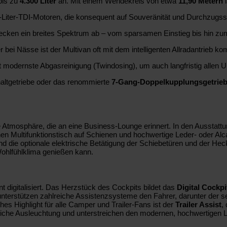
bis zu
4.300 Liter
an. Mit einem Wendekreis von etwa
11,90 Metern
l
,0-Liter-TDI-Motoren, die konsequent auf Souveränität und Durchzugss
decken ein breites Spektrum ab – vom sparsamen Einstieg bis hin zum
ei Nässe ist der Multivan oft mit dem intelligenten Allradantrieb kom
t modernste Abgasreinigung (Twindosing), um auch langfristig allen
chaltgetriebe oder das renommierte
7-Gang-Doppelkupplungsgetrie
e Atmosphäre, die an eine Business-Lounge erinnert. In den Ausstattun
 einen Multifunktionstisch auf Schienen und hochwertige Leder- oder A
und die optionale elektrische Betätigung der Schiebetüren und der Hec
 Wohlfühlklima genießen kann.
digitalisiert. Das Herzstück des Cockpits bildet das
Digital Cockpi
 unterstützen zahlreiche Assistenzsysteme den Fahrer, darunter der 
es Highlight für alle Camper und Trailer-Fans ist der
Trailer Assist
,
liche Ausleuchtung und unterstreichen den modernen, hochwertigen 