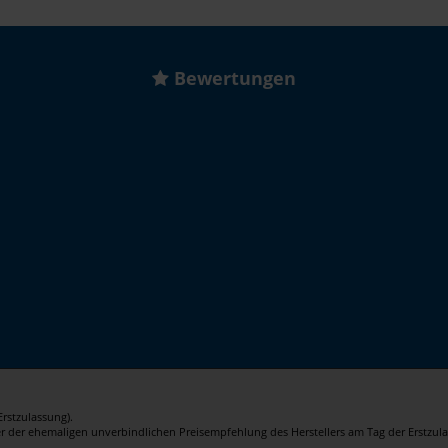
Bewertungen
rstzulassung).
er der ehemaligen unverbindlichen Preisempfehlung des Herstellers am Tag der Erstzula