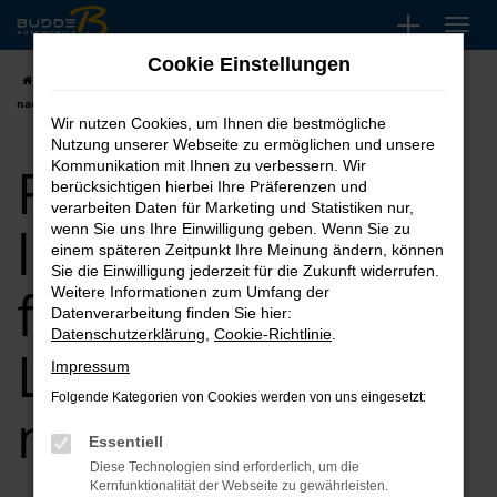
Zum
Hauptinhalt
Cookie Einstellungen
springen
Startseite
Soest
Renault kaufen, leasen finanzieren | Lieferservice
nach Soest
Wir nutzen Cookies, um Ihnen die bestmögliche
Nutzung unserer Webseite zu ermöglichen und unsere
Renault kaufen,
Kommunikation mit Ihnen zu verbessern. Wir
berücksichtigen hierbei Ihre Präferenzen und
verarbeiten Daten für Marketing und Statistiken nur,
leasen
wenn Sie uns Ihre Einwilligung geben. Wenn Sie zu
einem späteren Zeitpunkt Ihre Meinung ändern, können
Sie die Einwilligung jederzeit für die Zukunft widerrufen.
finanzieren |
Weitere Informationen zum Umfang der
Datenverarbeitung finden Sie hier:
Datenschutzerklärung
,
Cookie-Richtlinie
.
Lieferservice
Impressum
Folgende Kategorien von Cookies werden von uns eingesetzt:
nach Soest
Essentiell
Diese Technologien sind erforderlich, um die
Kernfunktionalität der Webseite zu gewährleisten.