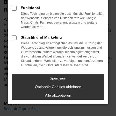
Budde Automobile – perfekt für Ihren
Funktional
Renault in Soest
Diese Technologien bieten die bestmögliche Funktionalität
der Webseite. Services von Drittanbietern wie Google
Wer einen Renault für Fahrten in Soest und Umgebung ins
Maps, Chats, Fahrzeugbewertungssystem und weitere
Auge gefasst hat, erhält bei Budde Automobile die perfekte
werden aktiviert.
Beratung. Unser Unternehmen beschäftigt sich seit mehr als
25 Jahren mit Autos und legt den Fokus unter anderem auf
Statistik und Marketing
Renault. Wir sind von der Qualität der Fahrzeuge dieses
Diese Technologien ermöglichen es uns, die Nutzung der
Herstellers überzeugt und haben sowohl spannende und
Webseite zu analysieren, um die Leistung zu messen und
günstige Gebrauchtwagen als auch Neufahrzeuge, EU-
zu verbessern. Zudem werden Technologien eingesetzt,
Fahrzeuge sowie Jahreswagen für Sie auf Lager. Wer in Soest
die von dritten Werbetreibenden verwendet werden, um
Sie auf anderen Webseiten zu verfolgen und um Anzeigen
lebt, hat es nicht weit zu uns. Auf einem Gelände von mehr
zu schalten, die für Ihre Interessen relevant sind.
als 11.000 Quadratmetern bieten wir alles, was das Herz
eines Autointeressierten begehrt und zwar sowohl jede
Speichern
Menge Werkstattfläche mit mehrere Hebebühnen als auch
angenehme Verkaufsräume mit enormer Auswahl.
Optionale Cookies ablehnen
Alle akzeptieren
Modelle
Renault Captur Soest