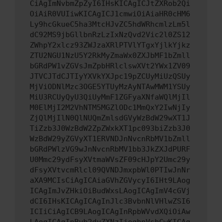
CiAgImNvbmZpZyI6IHsKICAgICJtZXRob2Qi
OiAiR0VUIiwKICAgICJ1cmwiOiAiaHR0cHM6
Ly9hcGkueC5ha3MtcHJvZC5hdWRhcmlzLm5l
dC92MS9jbGllbnRzLzIxNzQvd2Vic2l0ZS12
ZWhpY2xlcz93ZWJzaXRlPTVlYTgxYjlkYjkz
ZTU2NGU1NzU5Y2RkMyZmaWx0ZXJbMF1bZmll
bGRdPW1vZGVsJmZpbHRlclswXVt2YWx1ZV09
JTVCJTdCJTIyYXVkYXJpc19pZCUyMiUzQSUy
MjViODNlMzc3OGE5YTUyMzAyNTAwMWM1YSUy
MiU3RCUyQyU3QiUyMmF1ZGFyaXNfaWQlMjIl
M0ElMjI2M2VhNTM5MGZlODc1MmQxY2IwNjIy
ZjQlMjIlN0QlNUQmZmlsdGVyWzBdW29wXT1J
TiZzb3J0WzBdW2ZpZWxkXT1pc093biZzb3J0
WzBdW29yZGVyXT1ERVNDJnNvcnRbMV1bZmll
bGRdPWlzVG9wJnNvcnRbMV1bb3JkZXJdPURF
U0Mmc29ydFsyXVtmaWVsZF09cHJpY2Umc29y
dFsyXVtvcmRlcl09QVNDJmxpbWl0PTIwJnNr
aXA9MCIsCiAgICAiaGVhZGVycyI6IHt9LAog
ICAgImJvZHkiOiBudWxsLAogICAgImV4cGVj
dCI6IHsKICAgICAgInJlc3BvbnNlVHlwZSI6
ICIiCiAgICB9LAogICAgInRpbWVvdXQiOiAw