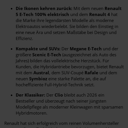
Die Ikonen kehren zurück:
Mit dem neuen
Renault
5 E-Tech 100% elektrisch
und dem
Renault 4
hat
die Marke ihre legendärsten Modelle als moderne
Elektroautos wiederbelebt. Sie bilden den Einstieg in
eine neue Ära und setzen Maßstäbe bei Design und
Effizienz.
Kompakte und SUVs:
Der
Megane E-Tech
und der
größere
Scenic E-Tech
(ausgezeichnet als Auto des
Jahres) bilden das vollelektrische Herzstück. Für
Kunden, die Hybridantriebe bevorzugen, bietet Renault
mit dem
Austral
, dem SUV-Coupé
Rafale
und dem
neuen
Symbioz
eine starke Palette an, die auf
hocheffiziente Full-Hybrid-Technik setzt.
Der Klassiker:
Der
Clio
bleibt auch 2026 ein
Bestseller und überzeugt nach seiner jüngsten
Modellpflege als moderner Kleinwagen mit sparsamen
Hybridmotoren.
Renault hat sich erfolgreich vom reinen Volumenhersteller