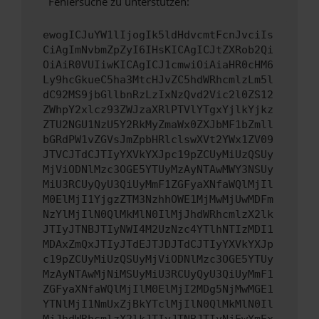
Fehlersuche zu unterstützen:
ewogICJuYW1lIjogIk5ldHdvcmtFcnJvciIs
CiAgImNvbmZpZyI6IHsKICAgICJtZXRob2Qi
OiAiR0VUIiwKICAgICJ1cmwiOiAiaHR0cHM6
Ly9hcGkueC5ha3MtcHJvZC5hdWRhcmlzLm5l
dC92MS9jbGllbnRzLzIxNzQvd2Vic2l0ZS12
ZWhpY2xlcz93ZWJzaXRlPTVlYTgxYjlkYjkz
ZTU2NGU1NzU5Y2RkMyZmaWx0ZXJbMF1bZmll
bGRdPW1vZGVsJmZpbHRlclswXVt2YWx1ZV09
JTVCJTdCJTIyYXVkYXJpc19pZCUyMiUzQSUy
MjViODNlMzc3OGE5YTUyMzAyNTAwMWY3NSUy
MiU3RCUyQyU3QiUyMmF1ZGFyaXNfaWQlMjIl
M0ElMjI1YjgzZTM3NzhhOWE1MjMwMjUwMDFm
NzYlMjIlN0QlMkMlN0IlMjJhdWRhcmlzX2lk
JTIyJTNBJTIyNWI4M2UzNzc4YTlhNTIzMDI1
MDAxZmQxJTIyJTdEJTJDJTdCJTIyYXVkYXJp
c19pZCUyMiUzQSUyMjViODNlMzc3OGE5YTUy
MzAyNTAwMjNiMSUyMiU3RCUyQyU3QiUyMmF1
ZGFyaXNfaWQlMjIlM0ElMjI2MDg5NjMwMGE1
YTNlMjI1NmUxZjBkYTclMjIlN0QlMkMlN0Il