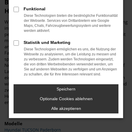
Budde Automobile – perfekt für Ihren
Funktional
Hyundai in Paderborn
Diese Technologien bieten die bestmögliche Funktionalität
der Webseite. Services von Drittanbietern wie Google
Wer einen Hyundai für Fahrten in Paderborn und Umgebung
Maps, Chats, Fahrzeugbewertungssystem und weitere
ins Auge gefasst hat, erhält bei Budde Automobile die
werden aktiviert.
perfekte Beratung. Unser Unternehmen beschäftigt sich seit
mehr als 25 Jahren mit Autos und legt den Fokus unter
Statistik und Marketing
anderem auf Hyundai. Wir sind von der Qualität der
Diese Technologien ermöglichen es uns, die Nutzung der
Fahrzeuge dieses Herstellers überzeugt und haben sowohl
Webseite zu analysieren, um die Leistung zu messen und
spannende und günstige Gebrauchtwagen als auch
zu verbessern. Zudem werden Technologien eingesetzt,
Neufahrzeuge, EU-Fahrzeuge sowie Jahreswagen für Sie auf
die von dritten Werbetreibenden verwendet werden, um
Sie auf anderen Webseiten zu verfolgen und um Anzeigen
Lager. Wer in Paderborn lebt, hat es nicht weit zu uns. Auf
zu schalten, die für Ihre Interessen relevant sind.
einem Gelände von mehr als 11.000 Quadratmetern bieten
wir alles, was das Herz eines Autointeressierten begehrt und
Speichern
zwar sowohl jede Menge Werkstattfläche mit mehrere
Hebebühnen als auch angenehme Verkaufsräume mit
Optionale Cookies ablehnen
enormer Auswahl.
Alle akzeptieren
Modelle
Hyundai TUCSON Paderborn