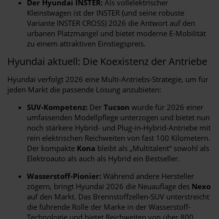
Der Hyundai INSTER:
Als vollelektrischer
Kleinstwagen ist der INSTER (und seine robuste
Variante INSTER CROSS) 2026 die Antwort auf den
urbanen Platzmangel und bietet moderne E-Mobilität
zu einem attraktiven Einstiegspreis.
Hyundai aktuell: Die Koexistenz der Antriebe
Hyundai verfolgt 2026 eine Multi-Antriebs-Strategie, um für
jeden Markt die passende Lösung anzubieten:
SUV-Kompetenz:
Der
Tucson
wurde für 2026 einer
umfassenden Modellpflege unterzogen und bietet nun
noch stärkere Hybrid- und Plug-in-Hybrid-Antriebe mit
rein elektrischen Reichweiten von fast 100 Kilometern.
Der kompakte
Kona
bleibt als „Multitalent“ sowohl als
Elektroauto als auch als Hybrid ein Bestseller.
Wasserstoff-Pionier:
Während andere Hersteller
zögern, bringt Hyundai 2026 die Neuauflage des
Nexo
auf den Markt. Das Brennstoffzellen-SUV unterstreicht
die führende Rolle der Marke in der Wasserstoff-
Technologie und bietet Reichweiten von über 800