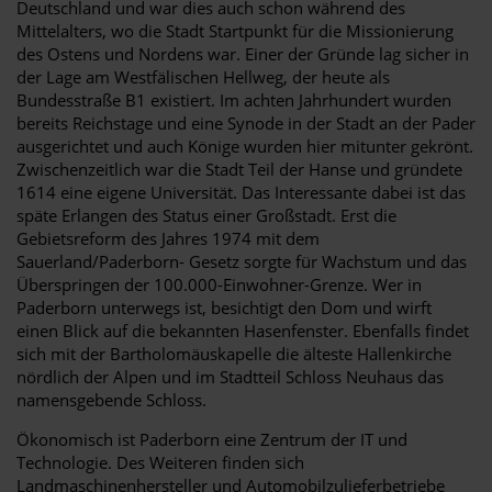
Deutschland und war dies auch schon während des
Mittelalters, wo die Stadt Startpunkt für die Missionierung
des Ostens und Nordens war. Einer der Gründe lag sicher in
der Lage am Westfälischen Hellweg, der heute als
Bundesstraße B1 existiert. Im achten Jahrhundert wurden
bereits Reichstage und eine Synode in der Stadt an der Pader
ausgerichtet und auch Könige wurden hier mitunter gekrönt.
Zwischenzeitlich war die Stadt Teil der Hanse und gründete
1614 eine eigene Universität. Das Interessante dabei ist das
späte Erlangen des Status einer Großstadt. Erst die
Gebietsreform des Jahres 1974 mit dem
Sauerland/Paderborn- Gesetz sorgte für Wachstum und das
Überspringen der 100.000-Einwohner-Grenze. Wer in
Paderborn unterwegs ist, besichtigt den Dom und wirft
einen Blick auf die bekannten Hasenfenster. Ebenfalls findet
sich mit der Bartholomäuskapelle die älteste Hallenkirche
nördlich der Alpen und im Stadtteil Schloss Neuhaus das
namensgebende Schloss.
Ökonomisch ist Paderborn eine Zentrum der IT und
Technologie. Des Weiteren finden sich
Landmaschinenhersteller und Automobilzulieferbetriebe