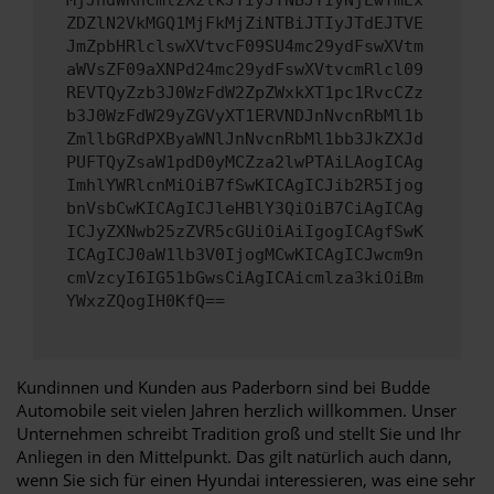
MjJhdWRhcmlzX2lkJTIyJTNBJTIyNjEwYmEx
ZDZlN2VkMGQ1MjFkMjZiNTBiJTIyJTdEJTVE
JmZpbHRlclswXVtvcF09SU4mc29ydFswXVtm
aWVsZF09aXNPd24mc29ydFswXVtvcmRlcl09
REVTQyZzb3J0WzFdW2ZpZWxkXT1pc1RvcCZz
b3J0WzFdW29yZGVyXT1ERVNDJnNvcnRbMl1b
ZmllbGRdPXByaWNlJnNvcnRbMl1bb3JkZXJd
PUFTQyZsaW1pdD0yMCZza2lwPTAiLAogICAg
ImhlYWRlcnMiOiB7fSwKICAgICJib2R5Ijog
bnVsbCwKICAgICJleHBlY3QiOiB7CiAgICAg
ICJyZXNwb25zZVR5cGUiOiAiIgogICAgfSwK
ICAgICJ0aW1lb3V0IjogMCwKICAgICJwcm9n
cmVzcyI6IG51bGwsCiAgICAicmlza3kiOiBm
YWxzZQogIH0KfQ==
Kundinnen und Kunden aus Paderborn sind bei Budde
Automobile seit vielen Jahren herzlich willkommen. Unser
Unternehmen schreibt Tradition groß und stellt Sie und Ihr
Anliegen in den Mittelpunkt. Das gilt natürlich auch dann,
wenn Sie sich für einen Hyundai interessieren, was eine sehr