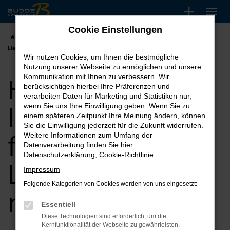
Zum
Hauptinhalt
Cookie Einstellungen
springen
Startseite
Paderborn
Hyundai kaufen, leasen finanzieren |
Lieferservice nach Paderborn
Wir nutzen Cookies, um Ihnen die bestmögliche
Nutzung unserer Webseite zu ermöglichen und unsere
Hyundai kaufen,
Kommunikation mit Ihnen zu verbessern. Wir
berücksichtigen hierbei Ihre Präferenzen und
verarbeiten Daten für Marketing und Statistiken nur,
leasen
wenn Sie uns Ihre Einwilligung geben. Wenn Sie zu
einem späteren Zeitpunkt Ihre Meinung ändern, können
Sie die Einwilligung jederzeit für die Zukunft widerrufen.
finanzieren |
Weitere Informationen zum Umfang der
Datenverarbeitung finden Sie hier:
Datenschutzerklärung
,
Cookie-Richtlinie
.
Lieferservice
Impressum
Folgende Kategorien von Cookies werden von uns eingesetzt:
nach Paderborn
Essentiell
Diese Technologien sind erforderlich, um die
Kernfunktionalität der Webseite zu gewährleisten.