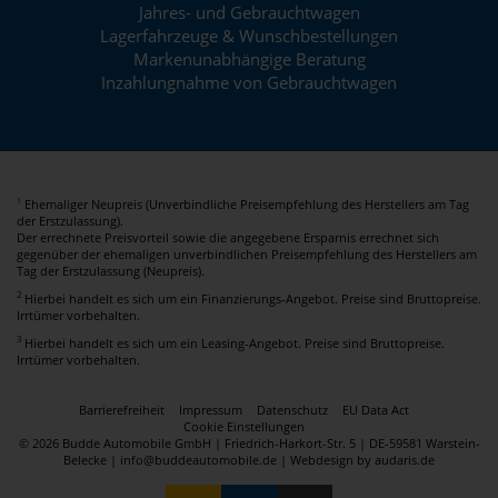
Jahres- und Gebrauchtwagen
Lagerfahrzeuge & Wunschbestellungen
Markenunabhängige Beratung
Inzahlungnahme von Gebrauchtwagen
Ehemaliger Neupreis (Unverbindliche Preisempfehlung des Herstellers am Tag
1
der Erstzulassung).
Der errechnete Preisvorteil sowie die angegebene Ersparnis errechnet sich
gegenüber der ehemaligen unverbindlichen Preisempfehlung des Herstellers am
Tag der Erstzulassung (Neupreis).
2
Hierbei handelt es sich um ein Finanzierungs-Angebot. Preise sind Bruttopreise.
Irrtümer vorbehalten.
3
Hierbei handelt es sich um ein Leasing-Angebot. Preise sind Bruttopreise.
Irrtümer vorbehalten.
Barrierefreiheit
Impressum
Datenschutz
EU Data Act
Cookie Einstellungen
© 2026 Budde Automobile GmbH | Friedrich-Harkort-Str. 5 | DE-59581 Warstein-
Belecke | info@buddeautomobile.de |
Webdesign by audaris.de