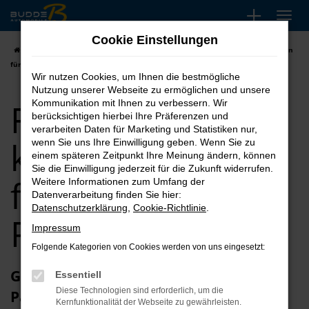
Zum
Hauptinhalt
Cookie Einstellungen
springen
Startseite
Paderborn
Ford
Ford Transit kaufen, leasen, finanzieren
für Paderborn
Wir nutzen Cookies, um Ihnen die bestmögliche
Nutzung unserer Webseite zu ermöglichen und unsere
Ford Transit
Kommunikation mit Ihnen zu verbessern. Wir
berücksichtigen hierbei Ihre Präferenzen und
verarbeiten Daten für Marketing und Statistiken nur,
kaufen, leasen,
wenn Sie uns Ihre Einwilligung geben. Wenn Sie zu
einem späteren Zeitpunkt Ihre Meinung ändern, können
Sie die Einwilligung jederzeit für die Zukunft widerrufen.
finanzieren für
Weitere Informationen zum Umfang der
Datenverarbeitung finden Sie hier:
Datenschutzerklärung
,
Cookie-Richtlinie
.
Paderborn
Impressum
Folgende Kategorien von Cookies werden von uns eingesetzt:
Glückwunsch zum Ford Transit in
Essentiell
Diese Technologien sind erforderlich, um die
Paderborn
Kernfunktionalität der Webseite zu gewährleisten.