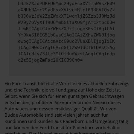
b3JkZXJdPURFU0Mmc29ydFsxXVtmaWVsZF09
aXNUb3Amc29ydFsxXVtvcmRlcl09REVTQyZz
b3J0WzJdW2ZpZWxkXT1wcmljZSZzb3J0WzJd
W29yZGVyXT1BU0MmbGltaXQ9MjAmc2tpcD0w
IiwKICAgICJoZWFkZXJzIjoge30sCiAgICAi
Ym9keSI6IG51bGwsCiAgICAiZXhwZWN0Ijog
ewogICAgICAicmVzcG9uc2VUeXBlIjogIiIK
ICAgIH0sCiAgICAidGltZW91dCI6IDAsCiAg
ICAicHJvZ3Jlc3MiOiBudWxsLAogICAgInJp
c2t5IjogZmFsc2UKICB9Cn0=
Ein Ford Transit bietet alle Vorteile eines aktuellen Fahrzeugs
und eine Technik, die voll und ganz auf Höhe der Zeit ist.
Selbst, wenn Sie sich für einen günstigen Gebrauchtwagen
entscheiden, profitieren Sie vom enormen Niveau dieses
Autobauers und dessen erstklassiger Qualität. Wir von
Budde Automobile sind seit vielen Jahren auch für
Kundinnen und Kunden aus Paderborn und Umgebung tätig
und können den Ford Transit für Paderborn vorbehaltlos
empfehlen. Der Hersteller setzt hier kompromisslos auf