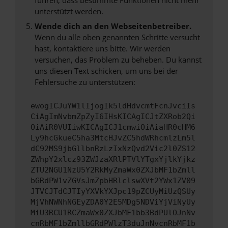
unterstützt werden.
Wende dich an den Webseitenbetreiber.
Wenn du alle oben genannten Schritte versucht
hast, kontaktiere uns bitte. Wir werden
versuchen, das Problem zu beheben. Du kannst
uns diesen Text schicken, um uns bei der
Fehlersuche zu unterstützen:
ewogICJuYW1lIjogIk5ldHdvcmtFcnJvciIs
CiAgImNvbmZpZyI6IHsKICAgICJtZXRob2Qi
OiAiR0VUIiwKICAgICJ1cmwiOiAiaHR0cHM6
Ly9hcGkueC5ha3MtcHJvZC5hdWRhcmlzLm5l
dC92MS9jbGllbnRzLzIxNzQvd2Vic2l0ZS12
ZWhpY2xlcz93ZWJzaXRlPTVlYTgxYjlkYjkz
ZTU2NGU1NzU5Y2RkMyZmaWx0ZXJbMF1bZmll
bGRdPW1vZGVsJmZpbHRlclswXVt2YWx1ZV09
JTVCJTdCJTIyYXVkYXJpc19pZCUyMiUzQSUy
MjVhNWNhNGEyZDA0Y2E5MDg5NDViYjViNyUy
MiU3RCU1RCZmaWx0ZXJbMF1bb3BdPUlOJnNv
cnRbMF1bZmllbGRdPWlzT3duJnNvcnRbMF1b