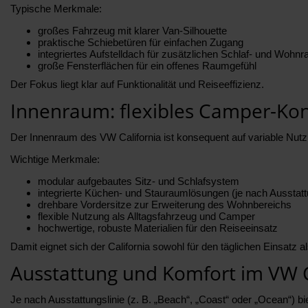
Typische Merkmale:
großes Fahrzeug mit klarer Van-Silhouette
praktische Schiebetüren für einfachen Zugang
integriertes Aufstelldach für zusätzlichen Schlaf- und Wohn
große Fensterflächen für ein offenes Raumgefühl
Der Fokus liegt klar auf Funktionalität und Reiseeffizienz.
Innenraum: flexibles Camper-Ko
Der Innenraum des VW California ist konsequent auf variable Nut
Wichtige Merkmale:
modular aufgebautes Sitz- und Schlafsystem
integrierte Küchen- und Stauraumlösungen (je nach Ausstatt
drehbare Vordersitze zur Erweiterung des Wohnbereichs
flexible Nutzung als Alltagsfahrzeug und Camper
hochwertige, robuste Materialien für den Reiseeinsatz
Damit eignet sich der California sowohl für den täglichen Einsatz a
Ausstattung und Komfort im VW C
Je nach Ausstattungslinie (z. B. „Beach“, „Coast“ oder „Ocean“) b