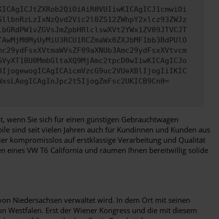
KICAgICJtZXRob2QiOiAiR0VUIiwKICAgICJ1cmwiOi
GllbnRzLzIxNzQvd2Vic2l0ZS12ZWhpY2xlcz93ZWJz
lbGRdPW1vZGVsJmZpbHRlclswXVt2YWx1ZV09JTVCJT
TAwMjM0MyUyMiU3RCU1RCZmaWx0ZXJbMF1bb3BdPUlO
mc29ydFsxXVtmaWVsZF09aXNUb3Amc29ydFsxXVtvcm
GVyXT1BU0MmbGltaXQ9MjAmc2tpcD0wIiwKICAgICJo
0IjogewogICAgICAicmVzcG9uc2VUeXBlIjogIiIKIC
WxsLAogICAgInJpc2t5IjogZmFsc2UKICB9Cn0=
lbst, wenn Sie sich für einen günstigen Gebrauchtwagen
ile sind seit vielen Jahren auch für Kundinnen und Kunden aus
er kompromisslos auf erstklassige Verarbeitung und Qualität
en eines VW T6 California und räumen Ihnen bereitwillig solide
von Niedersachsen verwaltet wird. In dem Ort mit seinen
n Westfalen. Erst der Wiener Kongress und die mit diesem