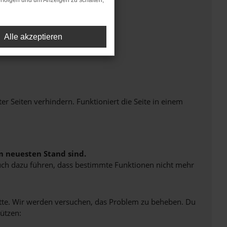
rfolgen und um Anzeigen zu schalten,
Alle akzeptieren
Seiten verhindern. Funktioniert die Seite in einem
m neuesten Stand sind.
 auch dazu führen, dass bestimmte Funktionen nicht mehr
bitte. Wir werden versuchen, das Problem zu beheben. Du
ützen: