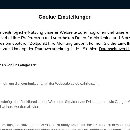
Cookie Einstellungen
n für Osnabrück
ie bestmögliche Nutzung unserer Webseite zu ermöglichen und unsere
aufen, leasen, finan
hierbei Ihre Präferenzen und verarbeiten Daten für Marketing und Stati
einem späteren Zeitpunkt Ihre Meinung ändern, können Sie die Einwillig
en zum Umfang der Datenverarbeitung finden Sie hier:
Datenschutzerkl
en von uns eingesetzt:
ia in Osnabrück
rlich, um die Kernfunktionalität der Webseite zu gewährleisten.
 und ist ganz sicher das passende Fahrzeug für Sie. Der Vorteil 
mt eine herausragende Ausstattung und eine enorme Effizienz hi
uch als EU-Import sowie als Gebraucht- oder Jahreswagen. Entsp
estmögliche Funktionalität der Webseite. Services von Drittanbietern wie Google 
nterwegs sind. Wir beraten Sie gerne und stehen Ihnen für all Ih
eitere werden aktiviert.
 es uns, die Nutzung der Webseite zu analysieren, um die Leistung zu messen u