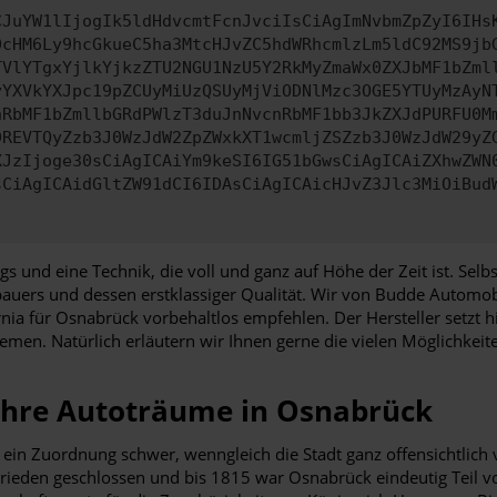
CJuYW1lIjogIk5ldHdvcmtFcnJvciIsCiAgImNvbmZpZyI6IHs
0cHM6Ly9hcGkueC5ha3MtcHJvZC5hdWRhcmlzLm5ldC92MS9jb
TVlYTgxYjlkYjkzZTU2NGU1NzU5Y2RkMyZmaWx0ZXJbMF1bZml
yYXVkYXJpc19pZCUyMiUzQSUyMjViODNlMzc3OGE5YTUyMzAyN
nRbMF1bZmllbGRdPWlzT3duJnNvcnRbMF1bb3JkZXJdPURFU0M
9REVTQyZzb3J0WzJdW2ZpZWxkXT1wcmljZSZzb3J0WzJdW29yZ
XJzIjoge30sCiAgICAiYm9keSI6IG51bGwsCiAgICAiZXhwZWN
sCiAgICAidGltZW91dCI6IDAsCiAgICAicHJvZ3Jlc3MiOiBud
eugs und eine Technik, die voll und ganz auf Höhe der Zeit ist. Se
auers und dessen erstklassiger Qualität. Wir von Budde Automob
 für Osnabrück vorbehaltlos empfehlen. Der Hersteller setzt hi
emen. Natürlich erläutern wir Ihnen gerne die vielen Möglichkeit
 Ihre Autoträume in Osnabrück
ein Zuordnung schwer, wenngleich die Stadt ganz offensichtlich 
ieden geschlossen und bis 1815 war Osnabrück eindeutig Teil vo