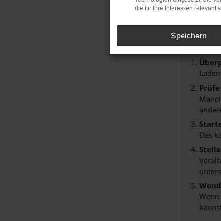
Technologien eingesetzt, die v
die für Ihre Interessen relevant s
Fehle
Beim Lade
Speichern
Hier sind
Überp
Laden
Prüfe
Manche
andere
Start
Das k
Stell
Veralt
unters
Wende
Wenn d
kannst