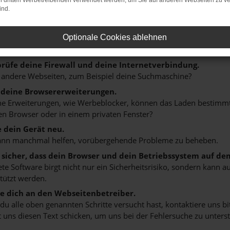
on dritten Werbetreibenden verwendet werden, um Sie auf anderen Webseiten zu ve
ind.
r: Network Error
n ist ein Fehler aufgetreten.
Optionale Cookies ablehnen
 ein paar Tipps, die dir helfen können:
rüfe deine Firewall und deine Internetverbindung.
 andere Webseiten, zum Beispiel deine Suchmaschine?
 deine Browsererweiterungen.
 Erweiterungen, wie Werbeblocker, können das Laden bestimmter 
n Browser oder in einem privaten Fenster?
e dein Gerät neu.
ann manchmal helfen, vorübergehende Probleme zu beheben.
e sicher, dass dein Browser und dein Betriebssystem auf de
ete Software birgt nicht nur ein Sicherheitsrisiko, sondern kann
tützt werden.
 dich an den Webseitenbetreiber.
u alle oben genannten Schritte versucht hast, kontaktiere uns 
 uns diesen Text schicken, um uns bei der Fehlersuche zu unterst