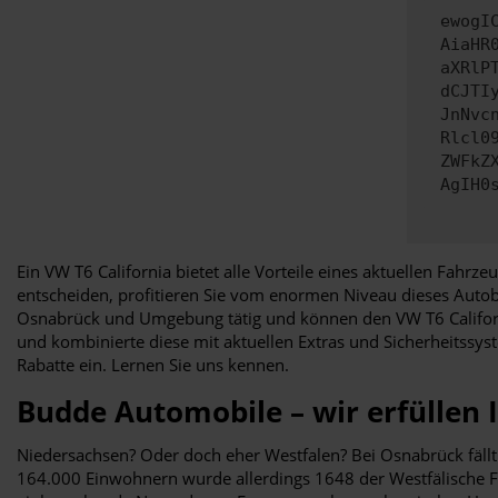
ewogI
AiaHR
aXRlP
dCJTI
JnNvc
Rlcl0
ZWFkZ
AgIH0
Ein VW T6 California bietet alle Vorteile eines aktuellen Fahrz
entscheiden, profitieren Sie vom enormen Niveau dieses Autob
Osnabrück und Umgebung tätig und können den VW T6 California
und kombinierte diese mit aktuellen Extras und Sicherheitssyst
Rabatte ein. Lernen Sie uns kennen.
Budde Automobile – wir erfüllen
Niedersachsen? Oder doch eher Westfalen? Bei Osnabrück fällt 
164.000 Einwohnern wurde allerdings 1648 der Westfälische Fr