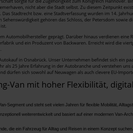
haft sorgte für die Zugehörigkeit zum Königreich Hannover. Bis
haven, nicht aber die Stadt selbst. Zu diesem Zeitpunkt existi
g. Das Stadtrecht bzw. eine Stadtverfassung wurden im 14. Jahrh
gen Sehenswürdigkeit gehören das Schloss, der Petersdom sowie d
ist.
m Automobilhersteller geprägt. Darüber hinaus verdienen eine R
erfabrik und ein Produzent von Backwaren. Erreicht wird die vier
.
utokauf in Osnabrück. Unser Unternehmen befindet sich ein paar K
 als 25 Jahre Erfahrung in der Autobranche und verstehen uns a
er und dürfen sich sowohl auf Neuwagen als auch clevere EU-Impo
-Van mit hoher Flexibilität, digit
an-Segment und steht seit vielen Jahren für flexible Mobilität, Allt
nzeptionell weiterentwickelt und basiert auf einer modernen Van-Archit
nde, die ein Fahrzeug für Alltag und Reisen in einem Konzept suchen