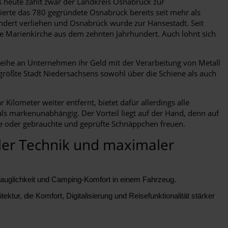
 heute zählt zwar der Landkreis Osnabrück zur
erte das 780 gegründete Osnabrück bereits seit mehr als
undert verliehen und Osnabrück wurde zur Hansestadt. Seit
ie Marienkirche aus dem zehnten Jahrhundert. Auch lohnt sich
eihe an Unternehmen ihr Geld mit der Verarbeitung von Metall
tgrößte Stadt Niedersachsens sowohl über die Schiene als auch
ilometer weiter entfernt, bietet dafür allerdings alle
ls markenunabhängig. Der Vorteil liegt auf der Hand, denn auf
rte oder gebrauchte und geprüfte Schnäppchen freuen.
aler Technik und maximaler
agstauglichkeit und Camping-Komfort in einem Fahrzeug.
ektur, die Komfort, Digitalisierung und Reisefunktionalität stärker
.