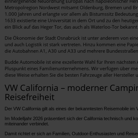
einhergehende Neuordnung Europas nach napoleonischer Herrsc
Metropolregion Nordwest mitsamt Oldenburg, Bremen und Bremer
1.000 Jahren und erlangte vor allem als Bistumssitz Bedeutun
1633 existierte eine Universität in dem Ort und zu den heuti
ein Blick auf das Heger Tor, das auch als Waterloo-Tor bekannt 
Die Ökonomie der Stadt Osnabrück ist unter anderem von eine
und auch Logistik ist stark vertreten. Hinzu kommen eine Papi
die Autobahnen A1, A30 und A33 und mehrere Bundesstraßen
Budde Automobile ist eine exzellente Wahl für Ihren nächsten A
Pluspunkt eines Familienunternehmens. Wir verfügen über mehr
diese Weise erhalten Sie die besten Fahrzeuge aller Herstell
VW California – moderner Camping
Reisefreiheit
Der VW California gilt als eines der bekanntesten Reisemobile im V
Im Modelljahr 2026 präsentiert sich der California technisch und ko
miteinander verbindet.
Damit richtet er sich an Familien, Outdoor-Enthusiasten und Reise