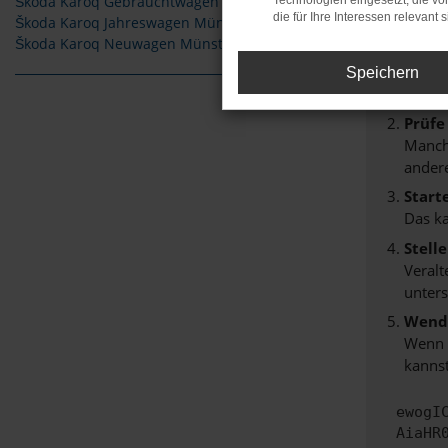
Škoda Karoq Gebrauchtwagen Münster
Technologien eingesetzt, die v
Beim Lade
die für Ihre Interessen relevant s
Škoda Karoq Jahreswagen Münster
Hier sind
Škoda Karoq Neuwagen Münster
Überp
Speichern
Laden
Prüfe
Manche
andere
Start
Das k
Stell
Veralt
unters
Wende
Wenn d
kannst
ewogI
AiaHR