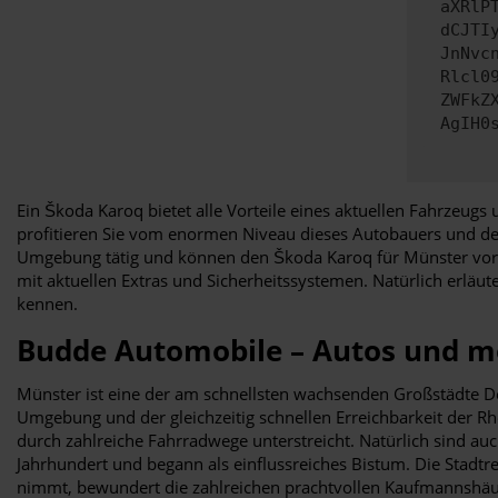
aXRlP
dCJTI
JnNvc
Rlcl0
ZWFkZ
AgIH0
Ein Škoda Karoq bietet alle Vorteile eines aktuellen Fahrzeugs 
profitieren Sie vom enormen Niveau dieses Autobauers und des
Umgebung tätig und können den Škoda Karoq für Münster vorbeh
mit aktuellen Extras und Sicherheitssystemen. Natürlich erläut
kennen.
Budde Automobile – Autos und m
Münster ist eine der am schnellsten wachsenden Großstädte D
Umgebung und der gleichzeitig schnellen Erreichbarkeit der Rhe
durch zahlreiche Fahrradwege unterstreicht. Natürlich sind au
Jahrhundert und begann als einflussreiches Bistum. Die Stadt
nimmt, bewundert die zahlreichen prachtvollen Kaufmannshäu