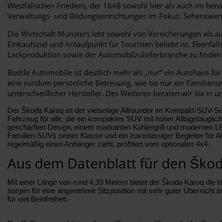
Westfälischen Friedens, der 1648 sowohl hier als auch im ben
Verwaltungs- und Bildungseinrichtungen im Fokus. Sehenswert s
Die Wirtschaft Münsters lebt sowohl von Versicherungen als au
Einkaufsziel und Anlaufpunkt für Touristen beliebt ist. Ebenfal
Lackproduktion sowie der Automobilzulieferbranche zu finde
Budde Automobile ist deutlich mehr als „nur“ ein Autohaus fü
eine rundum persönliche Betreuung, wie sie nur ein Familienun
unterschiedlicher Hersteller. Des Weiteren beraten wir Sie in 
Der Škoda Karoq ist der vielseitige Allrounder im Kompakt-SUV-Se
Fahrzeug für alle, die ein kompaktes SUV mit hoher Alltagstauglich
geschärften Design, einem markanten Kühlergrill und modernen LED-L
Familien-SUVs seiner Klasse und ein zuverlässiger Begleiter für A
regelmäßig einen Anhänger zieht, profitiert vom optionalen 4x4.
Aus dem Datenblatt für den Ško
Mit einer Länge von rund 4,39 Metern bietet der Škoda Karoq die 
sorgen für eine angenehme Sitzposition mit sehr guter Übersicht 
für viel Beinfreiheit.