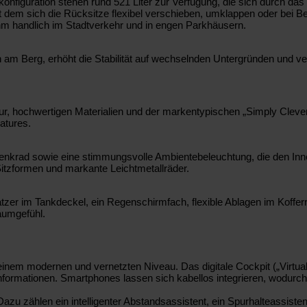
onfiguration stehen rund 521 Liter zur Verfügung, die sich durch das
it dem sich die Rücksitze flexibel verschieben, umklappen oder bei 
hm handlich im Stadtverkehr und in engen Parkhäusern.
n am Berg, erhöht die Stabilität auf wechselnden Untergründen und v
r, hochwertigen Materialien und der markentypischen „Simply Clever“
atures.
krad sowie eine stimmungsvolle Ambientebeleuchtung, die den Innenr
itzformen und markante Leichtmetallräder.
atzer im Tankdeckel, ein Regenschirmfach, flexible Ablagen im Koffe
aumgefühl.
inem modernen und vernetzten Niveau. Das digitale Cockpit („Virtual
hrinformationen. Smartphones lassen sich kabellos integrieren, wodu
zu zählen ein intelligenter Abstandsassistent, ein Spurhalteassisten