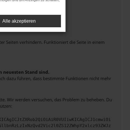
rfolgen und um Anzeigen zu schalten,
Alle akzeptieren
Seiten verhindern. Funktioniert die Seite in einem
m neuesten Stand sind.
 auch dazu führen, dass bestimmte Funktionen nicht mehr
bitte. Wir werden versuchen, das Problem zu beheben. Du
ützen:
KICAgICJtZXRob2QiOiAiR0VUIiwKICAgICJ1cmwiOi
GllbnRzLzIxNzQvd2Vic2l0ZS12ZWhpY2xlcz93ZWJz