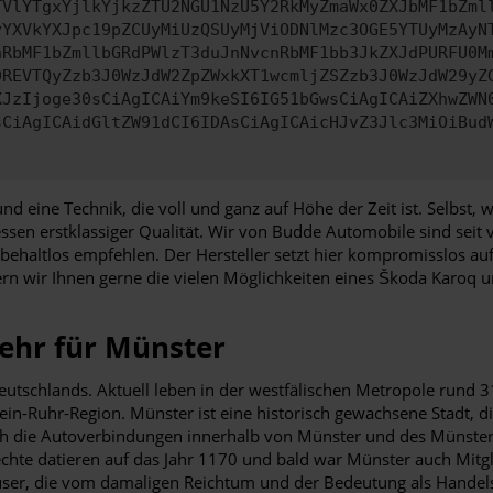
TVlYTgxYjlkYjkzZTU2NGU1NzU5Y2RkMyZmaWx0ZXJbMF1bZml
yYXVkYXJpc19pZCUyMiUzQSUyMjViODNlMzc3OGE5YTUyMzAyN
nRbMF1bZmllbGRdPWlzT3duJnNvcnRbMF1bb3JkZXJdPURFU0M
9REVTQyZzb3J0WzJdW2ZpZWxkXT1wcmljZSZzb3J0WzJdW29yZ
XJzIjoge30sCiAgICAiYm9keSI6IG51bGwsCiAgICAiZXhwZWN
sCiAgICAidGltZW91dCI6IDAsCiAgICAicHJvZ3Jlc3MiOiBud
und eine Technik, die voll und ganz auf Höhe der Zeit ist. Selbst
sen erstklassiger Qualität. Wir von Budde Automobile sind seit
altlos empfehlen. Der Hersteller setzt hier kompromisslos auf 
ern wir Ihnen gerne die vielen Möglichkeiten eines Škoda Karoq u
ehr für Münster
eutschlands. Aktuell leben in der westfälischen Metropole rund
in-Ruhr-Region. Münster ist eine historisch gewachsene Stadt, die
ch die Autoverbindungen innerhalb von Münster und des Münsterla
rechte datieren auf das Jahr 1170 und bald war Münster auch Mit
ser, die vom damaligen Reichtum und der Bedeutung als Handels