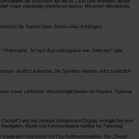
 Umklappen der Rücksitze auf bis zu 1.630 Liter erweitern lassen.
Bedarf sogar vollständig entnehmen lassen. Mit einem Wendekreis
erbessert die Traktion beim Ziehen eines Anhängers.
-Philosophie. Je nach Ausstattungslinie wie „Selection“ oder
aum deutlich aufwertet. Die Sportline-Variante setzt zusätzlich
rraum sowie zahlreiche Verzurrmöglichkeiten für Gepäck. Optional
 Cockpit“) und das zentrale Infotainment-Display ermöglichen eine
rch Navigation, Musik und Kommunikation nahtlos ins Fahrzeug
t sowie ein Front Assist mit City-Notbremsfunktion. Der „Travel