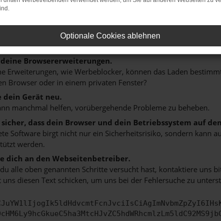
on dritten Werbetreibenden verwendet werden, um Sie auf anderen Webseiten zu ve
n ist ein Fehler aufgetreten.
ind.
 ein paar Tipps, die dir helfen können:
rüfe deine Firewall und deine Internetverbindung.
Optionale Cookies ablehnen
 andere Webseiten, zum Beispiel deine Suchmaschine?
 deine Browsererweiterungen.
 Erweiterungen, wie Werbeblocker, können das Laden bestimmter 
n Browser oder in einem privaten Fenster?
e dein Gerät neu.
ann manchmal helfen, vorübergehende Probleme zu beheben.
e sicher, dass dein Browser und dein Betriebssystem auf de
ete Software birgt nicht nur ein Sicherheitsrisiko, sondern kann
tützt werden.
 dich an den Webseitenbetreiber.
u alle oben genannten Schritte versucht hast, kontaktiere uns 
 uns diesen Text schicken, um uns bei der Fehlersuche zu unterst
CJuYW1lIjogIk5ldHdvcmtFcnJvciIsCiAgImNvbmZpZyI6IHs
0cHM6Ly9hcGkueC5ha3MtcHJvZC5hdWRhcmlzLm5ldC92MS9jb