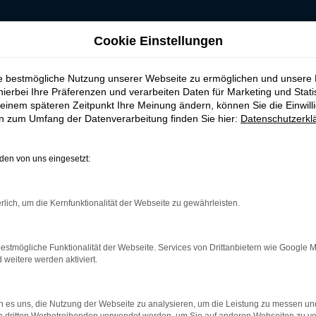
Cookie Einstellungen
r Münster
ie bestmögliche Nutzung unserer Webseite zu ermöglichen und unsere
n, leasen, finanzie
hierbei Ihre Präferenzen und verarbeiten Daten für Marketing und Stati
einem späteren Zeitpunkt Ihre Meinung ändern, können Sie die Einwillig
en zum Umfang der Datenverarbeitung finden Sie hier:
Datenschutzerkl
n Münster
en von uns eingesetzt:
st ganz sicher das passende Fahrzeug für Sie. Der Vorteil dieses
ne herausragende Ausstattung und eine enorme Effizienz hinsich
rlich, um die Kernfunktionalität der Webseite zu gewährleisten.
mport sowie als Gebraucht- oder Jahreswagen. Entsprechend hab
nd. Wir beraten Sie gerne und stehen Ihnen für all Ihre Fragen R
estmögliche Funktionalität der Webseite. Services von Drittanbietern wie Google 
eitere werden aktiviert.
r: Network Error
 es uns, die Nutzung der Webseite zu analysieren, um die Leistung zu messen u