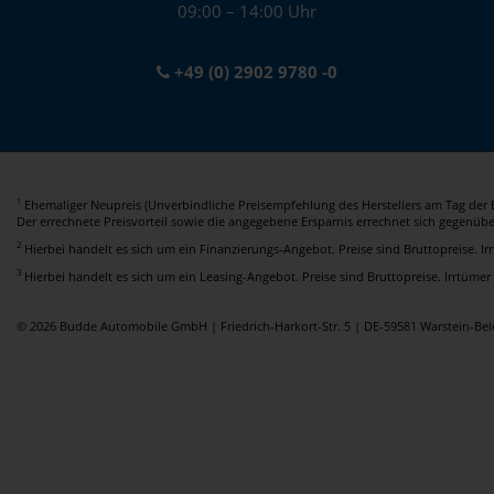
09:00 – 14:00 Uhr
+49 (0) 2902 9780 -0
Ehemaliger Neupreis (Unverbindliche Preisempfehlung des Herstellers am Tag der E
1
Der errechnete Preisvorteil sowie die angegebene Ersparnis errechnet sich gegenüb
2
Hierbei handelt es sich um ein Finanzierungs-Angebot. Preise sind Bruttopreise. I
3
Hierbei handelt es sich um ein Leasing-Angebot. Preise sind Bruttopreise. Irrtümer
© 2026 Budde Automobile GmbH | Friedrich-Harkort-Str. 5 | DE-59581 Warstein-B