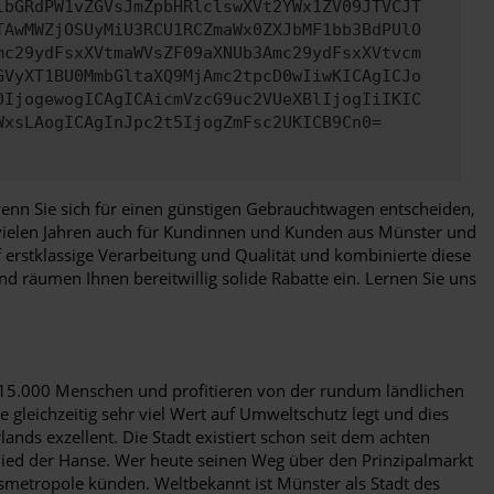
lbGRdPW1vZGVsJmZpbHRlclswXVt2YWx1ZV09JTVCJT
TAwMWZjOSUyMiU3RCU1RCZmaWx0ZXJbMF1bb3BdPUlO
mc29ydFsxXVtmaWVsZF09aXNUb3Amc29ydFsxXVtvcm
GVyXT1BU0MmbGltaXQ9MjAmc2tpcD0wIiwKICAgICJo
0IjogewogICAgICAicmVzcG9uc2VUeXBlIjogIiIKIC
WxsLAogICAgInJpc2t5IjogZmFsc2UKICB9Cn0=
, wenn Sie sich für einen günstigen Gebrauchtwagen entscheiden,
 vielen Jahren auch für Kundinnen und Kunden aus Münster und
erstklassige Verarbeitung und Qualität und kombinierte diese
nd räumen Ihnen bereitwillig solide Rabatte ein. Lernen Sie uns
 315.000 Menschen und profitieren von der rundum ländlichen
 gleichzeitig sehr viel Wert auf Umweltschutz legt und dies
nds exzellent. Die Stadt existiert schon seit dem achten
glied der Hanse. Wer heute seinen Weg über den Prinzipalmarkt
metropole künden. Weltbekannt ist Münster als Stadt des