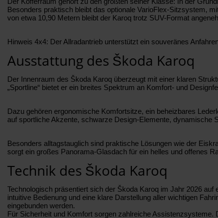
Der Kofferraum gehört zu den größten seiner Klasse: In der Grundk
Besonders praktisch bleibt das optionale VarioFlex-Sitzsystem, m
von etwa 10,90 Metern bleibt der Karoq trotz SUV-Format angene
Hinweis 4x4: Der Allradantrieb unterstützt ein souveränes Anfahre
Ausstattung des Škoda Karoq
Der Innenraum des Škoda Karoq überzeugt mit einer klaren Struktu
„Sportline“ bietet er ein breites Spektrum an Komfort- und Designfe
Dazu gehören ergonomische Komfortsitze, ein beheizbares Lederlen
auf sportliche Akzente, schwarze Design-Elemente, dynamische S
Besonders alltagstauglich sind praktische Lösungen wie der Eiskr
sorgt ein großes Panorama-Glasdach für ein helles und offenes R
Technik des Škoda Karoq
Technologisch präsentiert sich der Škoda Karoq im Jahr 2026 auf e
intuitive Bedienung und eine klare Darstellung aller wichtigen Fa
eingebunden werden.
Für Sicherheit und Komfort sorgen zahlreiche Assistenzsysteme. Da