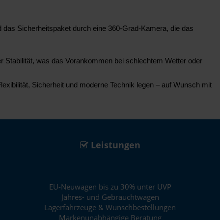
d das Sicherheitspaket durch eine 360-Grad-Kamera, die das
her Stabilität, was das Vorankommen bei schlechtem Wetter oder
lexibilität, Sicherheit und moderne Technik legen – auf Wunsch mit
Leistungen
EU-Neuwagen bis zu 30% unter UVP
Jahres- und Gebrauchtwagen
Lagerfahrzeuge & Wunschbestellungen
Markenunabhängige Beratung