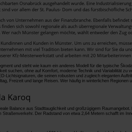
achbarten Osnabrück ausgehandelt wurde. Eine Industrialisierung
ind vor allem der St. Paulus- Dom und das fürstbischöfliche Sch
ch von Unternehmen aus der Finanzbranche. Ebenfalls befindet sic
ls finden sich sowohl regionale als auch überregionale Verwaltung
n. Wer nach Münster gelangen möchte, wählt entweder den Zug 
r Kundinnen und Kunden in Münster. Um uns zu erreichen, müssen
ternehmen mit viel Tradition bieten kann. Wir sind für Sie da u
unserer Kfz-Meisterwerkstatt und arbeiten mit 20 Mitarbeiterinnen
gment und steht wie kaum ein anderes Modell für die typische Škoda
keit suchen, ohne auf Komfort, moderne Technik und Variabilität zu v
ichtsignaturen, die seinen robusten und zugleich eleganten Auftritt 
lltag, Freizeit und lange Reisen. Wer häufig in winterlichen Regionen
da Karoq
ideale Balance aus Stadttauglichkeit und großzügigem Raumangebot. 
im Straßenverkehr. Der Radstand von etwa 2,64 Metern schafft im In