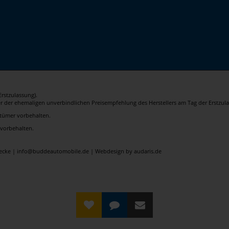
rstzulassung).
er der ehemaligen unverbindlichen Preisempfehlung des Herstellers am Tag der Erstzula
rrtümer vorbehalten.
 vorbehalten.
elecke | info@buddeautomobile.de |
Webdesign by audaris.de