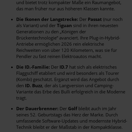
und bietet trotz kompakter Maße ein Raumangebot,
das man früher nur aus höheren Klassen kannte.
Die Ikonen der Langstrecke:
Der
Passat
(nur noch
als Variant) und der
Tiguan
sind in ihren neuesten
Generationen zu den „Königen der
Brückentechnologie“ avanciert. Ihre Plug-in-Hybrid-
Antriebe ermöglichen 2026 rein elektrische
Reichweiten von über 120 Kilometern, was sie für
Pendler zu fast reinen Elektroautos macht.
Die ID.-Familie:
Der
ID.7
hat sich als elektrisches
Flaggschiff etabliert und wird besonders als Tourer
(Kombi) geschätzt. Ergänzt wird das Angebot durch
den
ID. Buzz
, der als Langversion und Camping-
Variante das Erbe des Bulli erfolgreich in die Moderne
trägt.
Der Dauerbrenner:
Der
Golf
bleibt auch im Jahr
seines 52. Geburtstags das Herz der Marke. Durch
umfassende Software-Updates und modernste Hybrid-
Technik bleibt er der Maßstab in der Kompaktklasse.