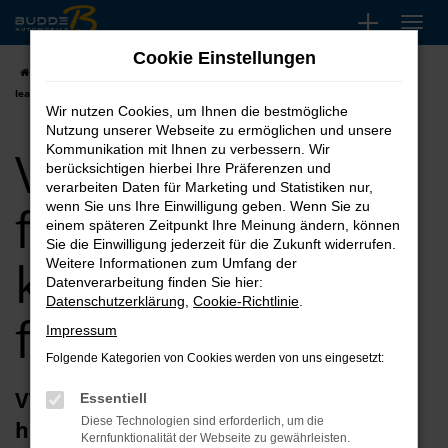
Zum
Hauptinhalt
Cookie Einstellungen
springen
Startseite
Meschede
VW
VW Jahreswagen für Meschede kaufen,
leasen, finanzieren
Wir nutzen Cookies, um Ihnen die bestmögliche
Nutzung unserer Webseite zu ermöglichen und unsere
VW Jahreswagen
Kommunikation mit Ihnen zu verbessern. Wir
berücksichtigen hierbei Ihre Präferenzen und
verarbeiten Daten für Marketing und Statistiken nur,
für Meschede
wenn Sie uns Ihre Einwilligung geben. Wenn Sie zu
einem späteren Zeitpunkt Ihre Meinung ändern, können
Sie die Einwilligung jederzeit für die Zukunft widerrufen.
kaufen, leasen,
Weitere Informationen zum Umfang der
Datenverarbeitung finden Sie hier:
Datenschutzerklärung
,
Cookie-Richtlinie
.
finanzieren
Impressum
Folgende Kategorien von Cookies werden von uns eingesetzt:
VW Jahreswagen – günstig trifft
Essentiell
Diese Technologien sind erforderlich, um die
hochwertig in Meschede
Kernfunktionalität der Webseite zu gewährleisten.