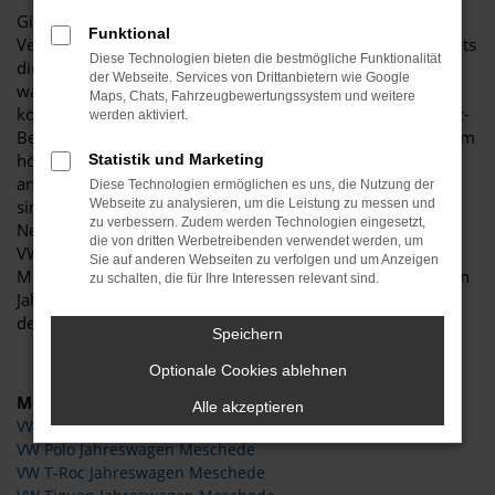
Ginge es um die Ermittlung des besten Preis-Leistungs-
Funktional
Verhältnisses in der Autowelt, würden VW Jahreswagen stets
Diese Technologien bieten die bestmögliche Funktionalität
die vorderen Plätze einnehmen. Warum das so ist? Und
der Webseite. Services von Drittanbietern wie Google
warum Sie für Meschede kaum eine bessere Wahl treffen
Maps, Chats, Fahrzeugbewertungssystem und weitere
können? Das hat in erster Linie mit dem Wertverlust im Kfz-
werden aktiviert.
Bereich zu tun, der unmittelbar nach den Neuwagenkauf am
höchsten ist. Wer sich eine Wertentwicklungskurve
Statistik und Marketing
anschaut, stellt fest, dass VW Jahreswagen zwar fast neu
Diese Technologien ermöglichen es uns, die Nutzung der
sind, jedoch nur noch einen Bruchteil eines
Webseite zu analysieren, um die Leistung zu messen und
zu verbessern. Zudem werden Technologien eingesetzt,
Neuwagenpreises kosten. Bedingung für das Anbieten als
die von dritten Werbetreibenden verwendet werden, um
VW Jahreswagen ist das Datum der ersten Zulassung für
Sie auf anderen Webseiten zu verfolgen und um Anzeigen
Meschede oder einen anderen Ort. Dieses darf maximal ein
zu schalten, die für Ihre Interessen relevant sind.
Jahr zurückliegen, sodass Sie meist in ein Modell aus der
derzeitigen Modellgeneration steigen.
Speichern
Optionale Cookies ablehnen
Modelle
Alle akzeptieren
VW Caddy Jahreswagen Meschede
VW Polo Jahreswagen Meschede
VW T-Roc Jahreswagen Meschede