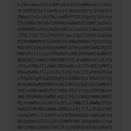
Ly9hcGkueC5ha3MtcHJvZC5hdWRhcmlzLm5l
dC92MS9jbGllbnRzLzIxNzQvd2Vic2l0ZS12
ZWhpY2xlcz93ZWJzaXRlPTVlYTgxYjlkYjkz
ZTU2NGU1NzU5Y2RkMyZmaWx0ZXJbMF1bZmll
bGRdPW1vZGVsJmZpbHRlclswXVt2YWx1ZV09
JTVCJTdCJTIyYXVkYXJpc19pZCUyMiUzQSUy
MjVhNWNhMzE5ZDA0Y2E5MDg5NDViYjUxYSUy
MiU3RCUyQyU3QiUyMmF1ZGFyaXNfaWQlMjIl
M0ElMjI1YjgzZTM3NzhhOWE1MjMwMjUwMDFj
NDQlMjIlN0QlMkMlN0IlMjJhdWRhcmlzX2lk
JTIyJTNBJTIyNWI4M2UzNzc4YTlhNTIzMDI1
MDAyMzMxJTIyJTdEJTJDJTdCJTIyYXVkYXJp
c19pZCUyMiUzQSUyMjViODNlMzc3OGE5YTUy
MzAyNTAwMjM3MCUyMiU3RCUyQyU3QiUyMmF1
ZGFyaXNfaWQlMjIlM0ElMjI1YjgzZTM3Nzhh
OWE1MjMwMjUwMDIzN2IlMjIlN0QlMkMlN0Il
MjJhdWRhcmlzX2lkJTIyJTNBJTIyNWNjOTQx
MGRiOTNlNTYwNGExMDRiYzRjJTIyJTdEJTVE
JmZpbHRlclswXVtvcF09SU4mZmlsdGVyWzFd
W2ZpZWxkXT11c2FnZVN0YXRlJmZpbHRlclsx
XVt2YWx1ZV09JTVCJTIyVVNFRF9PTkVZRUFS