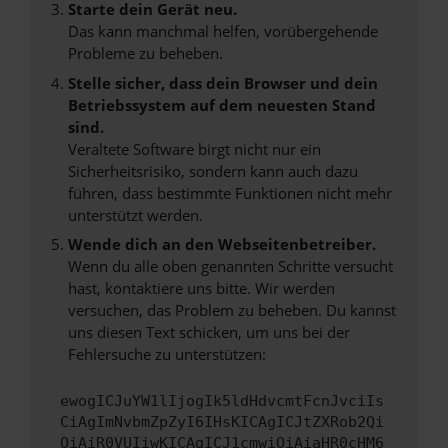
Starte dein Gerät neu.
Das kann manchmal helfen, vorübergehende
Probleme zu beheben.
Stelle sicher, dass dein Browser und dein
Betriebssystem auf dem neuesten Stand
sind.
Veraltete Software birgt nicht nur ein
Sicherheitsrisiko, sondern kann auch dazu
führen, dass bestimmte Funktionen nicht mehr
unterstützt werden.
Wende dich an den Webseitenbetreiber.
Wenn du alle oben genannten Schritte versucht
hast, kontaktiere uns bitte. Wir werden
versuchen, das Problem zu beheben. Du kannst
uns diesen Text schicken, um uns bei der
Fehlersuche zu unterstützen:
ewogICJuYW1lIjogIk5ldHdvcmtFcnJvciIs
CiAgImNvbmZpZyI6IHsKICAgICJtZXRob2Qi
OiAiR0VUIiwKICAgICJ1cmwiOiAiaHR0cHM6