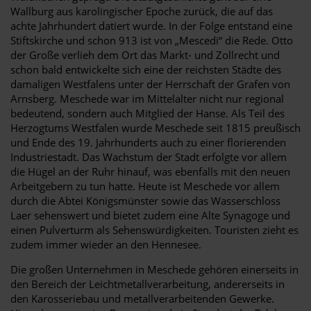
Wallburg aus karolingischer Epoche zurück, die auf das
achte Jahrhundert datiert wurde. In der Folge entstand eine
Stiftskirche und schon 913 ist von „Mescedi“ die Rede. Otto
der Große verlieh dem Ort das Markt- und Zollrecht und
schon bald entwickelte sich eine der reichsten Städte des
damaligen Westfalens unter der Herrschaft der Grafen von
Arnsberg. Meschede war im Mittelalter nicht nur regional
bedeutend, sondern auch Mitglied der Hanse. Als Teil des
Herzogtums Westfalen wurde Meschede seit 1815 preußisch
und Ende des 19. Jahrhunderts auch zu einer florierenden
Industriestadt. Das Wachstum der Stadt erfolgte vor allem
die Hügel an der Ruhr hinauf, was ebenfalls mit den neuen
Arbeitgebern zu tun hatte. Heute ist Meschede vor allem
durch die Abtei Königsmünster sowie das Wasserschloss
Laer sehenswert und bietet zudem eine Alte Synagoge und
einen Pulverturm als Sehenswürdigkeiten. Touristen zieht es
zudem immer wieder an den Hennesee.
Die großen Unternehmen in Meschede gehören einerseits in
den Bereich der Leichtmetallverarbeitung, andererseits in
den Karosseriebau und metallverarbeitenden Gewerke.