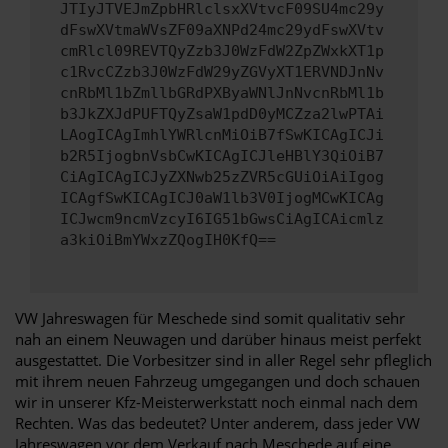
JTIyJTVEJmZpbHRlclsxXVtvcF09SU4mc29y
dFswXVtmaWVsZF09aXNPd24mc29ydFswXVtv
cmRlcl09REVTQyZzb3J0WzFdW2ZpZWxkXT1p
c1RvcCZzb3J0WzFdW29yZGVyXT1ERVNDJnNv
cnRbMl1bZmllbGRdPXByaWNlJnNvcnRbMl1b
b3JkZXJdPUFTQyZsaW1pdD0yMCZza2lwPTAi
LAogICAgImhlYWRlcnMiOiB7fSwKICAgICJi
b2R5IjogbnVsbCwKICAgICJleHBlY3QiOiB7
CiAgICAgICJyZXNwb25zZVR5cGUiOiAiIgog
ICAgfSwKICAgICJ0aW1lb3V0IjogMCwKICAg
ICJwcm9ncmVzcyI6IG51bGwsCiAgICAicmlz
a3kiOiBmYWxzZQogIH0KfQ==
VW Jahreswagen für Meschede sind somit qualitativ sehr
nah an einem Neuwagen und darüber hinaus meist perfekt
ausgestattet. Die Vorbesitzer sind in aller Regel sehr pfleglich
mit ihrem neuen Fahrzeug umgegangen und doch schauen
wir in unserer Kfz-Meisterwerkstatt noch einmal nach dem
Rechten. Was das bedeutet? Unter anderem, dass jeder VW
Jahreswagen vor dem Verkauf nach Meschede auf eine