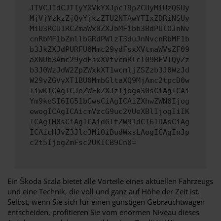
JTVCJTdCJTIyYXVkYXJpc19pZCUyMiUzQSUy
MjVjYzkzZjQyYjkzZTU2NTAwYTIxZDRiNSUy
MiU3RCU1RCZmaWx0ZXJbMF1bb3BdPUlOJnNv
cnRbMF1bZmllbGRdPWlzT3duJnNvcnRbMF1b
b3JkZXJdPURFU0Mmc29ydFsxXVtmaWVsZF09
aXNUb3Amc29ydFsxXVtvcmRlcl09REVTQyZz
b3J0WzJdW2ZpZWxkXT1wcmljZSZzb3J0WzJd
W29yZGVyXT1BU0MmbGltaXQ9MjAmc2tpcD0w
IiwKICAgICJoZWFkZXJzIjoge30sCiAgICAi
Ym9keSI6IG51bGwsCiAgICAiZXhwZWN0Ijog
ewogICAgICAicmVzcG9uc2VUeXBlIjogIiIK
ICAgIH0sCiAgICAidGltZW91dCI6IDAsCiAg
ICAicHJvZ3Jlc3MiOiBudWxsLAogICAgInJp
c2t5IjogZmFsc2UKICB9Cn0=
Ein Škoda Scala bietet alle Vorteile eines aktuellen Fahrzeugs
und eine Technik, die voll und ganz auf Höhe der Zeit ist.
Selbst, wenn Sie sich für einen günstigen Gebrauchtwagen
entscheiden, profitieren Sie vom enormen Niveau dieses