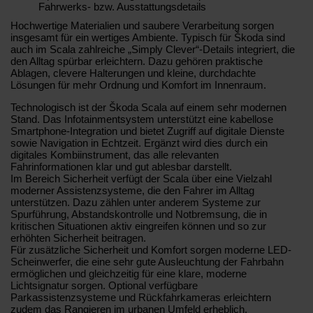
Fahrwerks- bzw. Ausstattungsdetails
Hochwertige Materialien und saubere Verarbeitung sorgen
insgesamt für ein wertiges Ambiente. Typisch für Škoda sind
auch im Scala zahlreiche „Simply Clever“-Details integriert, die
den Alltag spürbar erleichtern. Dazu gehören praktische
Ablagen, clevere Halterungen und kleine, durchdachte
Lösungen für mehr Ordnung und Komfort im Innenraum.
Technologisch ist der Škoda Scala auf einem sehr modernen
Stand. Das Infotainmentsystem unterstützt eine kabellose
Smartphone-Integration und bietet Zugriff auf digitale Dienste
sowie Navigation in Echtzeit. Ergänzt wird dies durch ein
digitales Kombiinstrument, das alle relevanten
Fahrinformationen klar und gut ablesbar darstellt.
Im Bereich Sicherheit verfügt der Scala über eine Vielzahl
moderner Assistenzsysteme, die den Fahrer im Alltag
unterstützen. Dazu zählen unter anderem Systeme zur
Spurführung, Abstandskontrolle und Notbremsung, die in
kritischen Situationen aktiv eingreifen können und so zur
erhöhten Sicherheit beitragen.
Für zusätzliche Sicherheit und Komfort sorgen moderne LED-
Scheinwerfer, die eine sehr gute Ausleuchtung der Fahrbahn
ermöglichen und gleichzeitig für eine klare, moderne
Lichtsignatur sorgen. Optional verfügbare
Parkassistenzsysteme und Rückfahrkameras erleichtern
zudem das Rangieren im urbanen Umfeld erheblich.