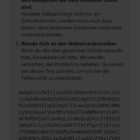
sind.
Veraltete Software birgt nicht nur ein
Sicherheitsrisiko, sondern kann auch dazu
führen, dass bestimmte Funktionen nicht mehr
unterstützt werden.
Wende dich an den Webseitenbetreiber.
Wenn du alle oben genannten Schritte versucht
hast, kontaktiere uns bitte. Wir werden
versuchen, das Problem zu beheben. Du kannst
uns diesen Text schicken, um uns bei der
Fehlersuche zu unterstützen:
ewogICJuYW1lIjogIk5ldHdvcmtFcnJvciIs
CiAgImNvbmZpZyI6IHsKICAgICJtZXRob2Qi
OiAiR0VUIiwKICAgICJ1cmwiOiAiaHR0cHM6
Ly9hcGkueC5ha3MtcHJvZC5hdWRhcmlzLm5l
dC92MS9jbGllbnRzLzIxNzQvd2Vic2l0ZS12
ZWhpY2xlcz93ZWJzaXRlPTVlYTgxYjlkYjkz
ZTU2NGU1NzU5Y2RkMyZmaWx0ZXJbMF1bZmll
bGRdPW1vZGVsJmZpbHRlclswXVt2YWx1ZV09