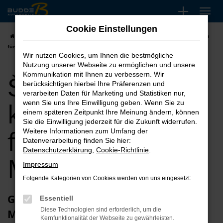
Zum
Hauptinhalt
Cookie Einstellungen
springen
Startseite
Menden
Škoda
Škoda Scala kaufen, leasen, finanzieren
für Menden
Wir nutzen Cookies, um Ihnen die bestmögliche
Nutzung unserer Webseite zu ermöglichen und unsere
Škoda Scala
Kommunikation mit Ihnen zu verbessern. Wir
berücksichtigen hierbei Ihre Präferenzen und
verarbeiten Daten für Marketing und Statistiken nur,
kaufen, leasen,
wenn Sie uns Ihre Einwilligung geben. Wenn Sie zu
einem späteren Zeitpunkt Ihre Meinung ändern, können
Sie die Einwilligung jederzeit für die Zukunft widerrufen.
finanzieren für
Weitere Informationen zum Umfang der
Datenverarbeitung finden Sie hier:
Datenschutzerklärung
,
Cookie-Richtlinie
.
Menden
Impressum
Folgende Kategorien von Cookies werden von uns eingesetzt:
Glückwunsch zum Škoda Scala in
Essentiell
Diese Technologien sind erforderlich, um die
Menden
Kernfunktionalität der Webseite zu gewährleisten.