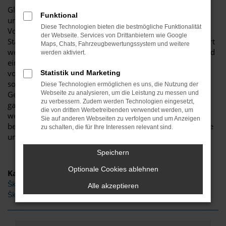
Glückwunsch: der Škoda Scala passt perfekt nach Menden
Funktional
und ist ganz sicher das passende Fahrzeug für Sie. Der
Diese Technologien bieten die bestmögliche Funktionalität
Vorteil dieses Modells besteht darin, dass sowohl der
der Webseite. Services von Drittanbietern wie Google
Stadtverkehr als auch längere Strecken souverän gemeistert
Maps, Chats, Fahrzeugbewertungssystem und weitere
werden. Hinzu kommt eine herausragende Ausstattung und
werden aktiviert.
eine enorme Effizienz hinsichtlich der Motorisierung. Wir
von Budde Automobile bieten Ihnen den Škoda Scala
Statistik und Marketing
sowohl als Neuwagen als auch als EU-Import sowie als
Diese Technologien ermöglichen es uns, die Nutzung der
Gebraucht- oder Jahreswagen. Entsprechend haben Sie die
Webseite zu analysieren, um die Leistung zu messen und
zu verbessern. Zudem werden Technologien eingesetzt,
ganz große Auswahl und entscheiden komplett selbst, mit
die von dritten Werbetreibenden verwendet werden, um
welchem Modell Sie fortan in Menden unterwegs sind. Wir
Sie auf anderen Webseiten zu verfolgen und um Anzeigen
beraten Sie gerne und stehen Ihnen für all Ihre Fragen Rede
zu schalten, die für Ihre Interessen relevant sind.
und Antwort.
Speichern
Optionale Cookies ablehnen
Kategorie
Škoda Scala Tageszulassung Menden
Alle akzeptieren
Škoda Scala Gebrauchtwagen Menden