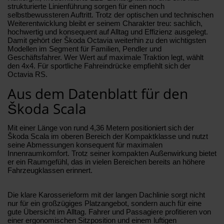
strukturierte Linienführung sorgen für einen noch
selbstbewussteren Auftritt. Trotz der optischen und technischen
Weiterentwicklung bleibt er seinem Charakter treu: sachlich,
hochwertig und konsequent auf Alltag und Effizienz ausgelegt.
Damit gehört der Škoda Octavia weiterhin zu den wichtigsten
Modellen im Segment für Familien, Pendler und
Geschäftsfahrer. Wer Wert auf maximale Traktion legt, wählt
den 4x4. Für sportliche Fahreindrücke empfiehlt sich der
Octavia RS.
Aus dem Datenblatt für den
Škoda Scala
Mit einer Länge von rund 4,36 Metern positioniert sich der
Škoda Scala im oberen Bereich der Kompaktklasse und nutzt
seine Abmessungen konsequent für maximalen
Innenraumkomfort. Trotz seiner kompakten Außenwirkung bietet
er ein Raumgefühl, das in vielen Bereichen bereits an höhere
Fahrzeugklassen erinnert.
Die klare Karosserieform mit der langen Dachlinie sorgt nicht
nur für ein großzügiges Platzangebot, sondern auch für eine
gute Übersicht im Alltag. Fahrer und Passagiere profitieren von
einer ergonomischen Sitzposition und einem luftigen