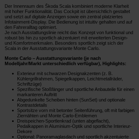
Der Innenraum des Škoda Scala kombiniert moderne Klarheit
mit hoher Funktionalität. Das Cockpit ist übersichtlich gestaltet
und setzt auf digitale Anzeigen sowie ein zentral platziertes
Infotainment-Display. Die Bedienung ist intuitiv gehalten und auf
den Fahreralltag optimiert.
Je nach Ausstattungslinie reicht das Konzept von funktional und
robust bis hin zu sportlich akzentuiert mit erweiterten Design-
und Komfortmerkmalen. Besonders sportlich zeigt sich der
Scala in der Ausstattungsvariante Monte Carlo.
Monte Carlo – Ausstattungsvariante (je nach
Modelljahr/Markt unterschiedlich verfügbar), Highlights:
Exterieur mit schwarzen Designakzenten (z. B.
Kühlergrillrahmen, Spiegelkappen, Leichtmetallräder,
Schriftzüge)
Spezifische Stoßfänger und sportliche Anbauteile für einen
markanteren Auftritt
Abgedunkelte Scheiben hinten (SunSet) und optionale
Kontrastdetails
Sportsitze vorn mit betonter Seitenführung, oft mit farbigen
Ziernähten und Monte Carlo-Emblemen
Dreispeichen-Sportlenkrad (unten abgeflacht),
Pedalkappen in Aluminium-Optik und sportliche Interieur-
Dekore
Optional: Panoramaglasdach und sportlich akzentuierte