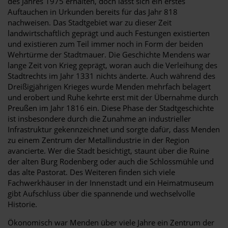
des Jahres 1975 erhalten, doch lässt sich ein erstes
Auftauchen in Urkunden bereits für das Jahr 818
nachweisen. Das Stadtgebiet war zu dieser Zeit
landwirtschaftlich geprägt und auch Festungen existierten
und existieren zum Teil immer noch in Form der beiden
Wehrtürme der Stadtmauer. Die Geschichte Mendens war
lange Zeit von Krieg geprägt, woran auch die Verleihung des
Stadtrechts im Jahr 1331 nichts änderte. Auch während des
Dreißigjährigen Krieges wurde Menden mehrfach belagert
und erobert und Ruhe kehrte erst mit der Übernahme durch
Preußen im Jahr 1816 ein. Diese Phase der Stadtgeschichte
ist insbesondere durch die Zunahme an industrieller
Infrastruktur gekennzeichnet und sorgte dafür, dass Menden
zu einem Zentrum der Metallindustrie in der Region
avancierte. Wer die Stadt besichtigt, staunt über die Ruine
der alten Burg Rodenberg oder auch die Schlossmühle und
das alte Pastorat. Des Weiteren finden sich viele
Fachwerkhäuser in der Innenstadt und ein Heimatmuseum
gibt Aufschluss über die spannende und wechselvolle
Historie.
Ökonomisch war Menden über viele Jahre ein Zentrum der