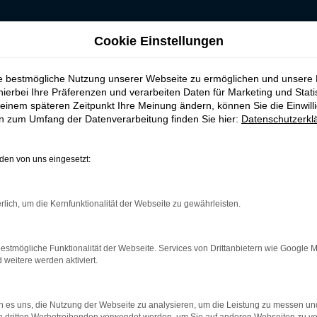
Cookie Einstellungen
rl
ie bestmögliche Nutzung unserer Webseite zu ermöglichen und unsere
aufen, leasen, finan
hierbei Ihre Präferenzen und verarbeiten Daten für Marketing und Stati
einem späteren Zeitpunkt Ihre Meinung ändern, können Sie die Einwillig
en zum Umfang der Datenverarbeitung finden Sie hier:
Datenschutzerkl
a in Marl
en von uns eingesetzt:
ist ganz sicher das passende Fahrzeug für Sie. Der Vorteil diese
ne herausragende Ausstattung und eine enorme Effizienz hinsich
rlich, um die Kernfunktionalität der Webseite zu gewährleisten.
 EU-Import sowie als Gebraucht- oder Jahreswagen. Entsprechend
Wir beraten Sie gerne und stehen Ihnen für all Ihre Fragen Rede 
estmögliche Funktionalität der Webseite. Services von Drittanbietern wie Google 
eitere werden aktiviert.
r: Network Error
 es uns, die Nutzung der Webseite zu analysieren, um die Leistung zu messen u