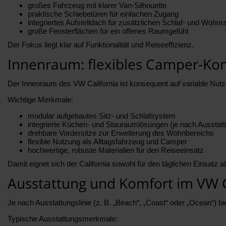
großes Fahrzeug mit klarer Van-Silhouette
praktische Schiebetüren für einfachen Zugang
integriertes Aufstelldach für zusätzlichen Schlaf- und Wohn
große Fensterflächen für ein offenes Raumgefühl
Der Fokus liegt klar auf Funktionalität und Reiseeffizienz.
Innenraum: flexibles Camper-Ko
Der Innenraum des VW California ist konsequent auf variable Nut
Wichtige Merkmale:
modular aufgebautes Sitz- und Schlafsystem
integrierte Küchen- und Stauraumlösungen (je nach Ausstatt
drehbare Vordersitze zur Erweiterung des Wohnbereichs
flexible Nutzung als Alltagsfahrzeug und Camper
hochwertige, robuste Materialien für den Reiseeinsatz
Damit eignet sich der California sowohl für den täglichen Einsatz a
Ausstattung und Komfort im VW C
Je nach Ausstattungslinie (z. B. „Beach“, „Coast“ oder „Ocean“) b
Typische Ausstattungsmerkmale: