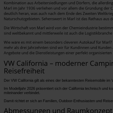
Kombination aus Arbeitersiedlungen und Dörfern, die allerdi
Marl im Jahr 1936 verliehen und vor allem die Gründung der Ch
deutlich heran, was auch nach dem Ende des Zweiten Weltkrie
Naturschutzgebieten. Sehenswert in Marl ist das Rathaus aus 
Die Wirtschaft von Marl wird von der Chemieindustrie bestimm
sind weltbekannt und mittlerweile ist auch die Logistikbranc
Wie wäre es mit einem besonders cleveren Autokauf für Marl? U
mehr als drei Jahrzehnten sind wir für Kundinnen und Kunden a
Angebote und die Dienstleistungen einer perfekt organisierten 
VW California – moderner Camping
Reisefreiheit
Der VW California gilt als eines der bekanntesten Reisemobile im V
Im Modelljahr 2026 präsentiert sich der California technisch und ko
miteinander verbindet.
Damit richtet er sich an Familien, Outdoor-Enthusiasten und Reise
Abmessungen und Raumkonzept d