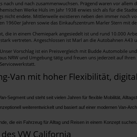
ngs nach und nach zusammenwuchsen. Prägend waren vor allem di
emischen Werke Hüls im Jahr 1938 erwies sich als für die Stadte
gs nicht endete. Mittlerweile existieren neben den immer noch 
den 1960er Jahren sowie das Einkaufszentrum Marler Stern mit d
t, die in einem Chemiepark angesiedelt ist und rund 10.000 Arbe
he stark vertreten. Angeschlossen ist Marl an die Autobahnen A4
nser Vorschlag ist ein Preisvergleich mit Budde Automobile und 
us NRW und Umgebung tätig und freuen uns jederzeit auf Ihren Bes
Servicewerkstatt.
-Van mit hoher Flexibilität, digit
an-Segment und steht seit vielen Jahren für flexible Mobilität, Allt
nzeptionell weiterentwickelt und basiert auf einer modernen Van-Archit
nde, die ein Fahrzeug für Alltag und Reisen in einem Konzept suchen
es VW California