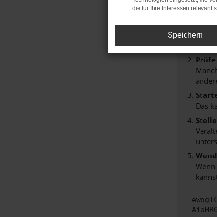
Technologien eingesetzt, die v
Beim Lade
die für Ihre Interessen relevant s
Hier sind
Überp
Speichern
Laden
Prüfe
Manche
andere
Start
Das k
Stell
Veralt
unters
Wende
Wenn d
kannst
ewogI
AiaHR