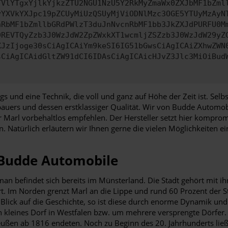
TVlYTgxYjlkYjkzZTU2NGU1NzU5Y2RkMyZmaWx0ZXJbMF1bZml
yYXVkYXJpc19pZCUyMiUzQSUyMjViODNlMzc3OGE5YTUyMzAyN
nRbMF1bZmllbGRdPWlzT3duJnNvcnRbMF1bb3JkZXJdPURFU0M
9REVTQyZzb3J0WzJdW2ZpZWxkXT1wcmljZSZzb3J0WzJdW29yZ
XJzIjoge30sCiAgICAiYm9keSI6IG51bGwsCiAgICAiZXhwZWN
sCiAgICAidGltZW91dCI6IDAsCiAgICAicHJvZ3Jlc3MiOiBud
eugs und eine Technik, die voll und ganz auf Höhe der Zeit ist. Se
auers und dessen erstklassiger Qualität. Wir von Budde Automob
Marl vorbehaltlos empfehlen. Der Hersteller setzt hier kompromi
. Natürlich erläutern wir Ihnen gerne die vielen Möglichkeiten ei
i Budde Automobile
 man befindet sich bereits im Münsterland. Die Stadt gehört mit
rt. Im Norden grenzt Marl an die Lippe und rund 60 Prozent der S
lick auf die Geschichte, so ist diese durch enorme Dynamik und 
 kleines Dorf in Westfalen bzw. um mehrere versprengte Dörfer. 
reußen ab 1816 endeten. Noch zu Beginn des 20. Jahrhunderts ließ