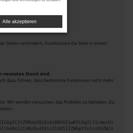
rfolgen und um Anzeigen zu schalten,
Alle akzeptieren
Seiten verhindern. Funktioniert die Seite in einem
m neuesten Stand sind.
 auch dazu führen, dass bestimmte Funktionen nicht mehr
bitte. Wir werden versuchen, das Problem zu beheben. Du
ützen:
KICAgICJtZXRob2QiOiAiR0VUIiwKICAgICJ1cmwiOi
GllbnRzLzIxNzQvd2Vic2l0ZS12ZWhpY2xlcz93ZWJz