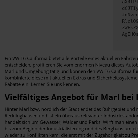
aXRlP
dCJTI
JnNvc
Rlcl0
ZWFkZ
AgIH0
Ein VW T6 California bietet alle Vorteile eines aktuellen Fahrz
entscheiden, profitieren Sie vom enormen Niveau dieses Autob
Marl und Umgebung tätig und können den VW T6 California für 
kombinierte diese mit aktuellen Extras und Sicherheitssystemen
Rabatte ein. Lernen Sie uns kennen.
Vielfältiges Angebot für Marl be
Hinter Marl bzw. nördlich der Stadt endet das Ruhrgebiet und
Recklinghausen und ist ein überaus relevanter Industriestando
handelt sich um Gewässer, Wälder und Parks. Wirft man einen B
bis zum Beginn der Industrialisierung und des Bergbaus um ein
wieder zu Konflikten kam, die erst mit der Zugehörigkeit zu P