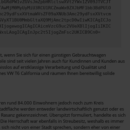
lbGRdPW1vZGVsJmZpbHRlclswXVt2YWx1ZV09JTVCJT
TAwMjM0MyUyMiU3RCU1RCZmaWx0ZXJbMF1bb3BdPUlO
mc29ydFsxXVtmaWVsZF09aXNUb3Amc29ydFsxXVtvcm
GVyXT1BU0MmbGltaXQ9MjAmc2tpcD0wIiwKICAgICJo
0IjogewogICAgICAicmVzcG9uc2VUeXBlIjogIiIKIC
WxsLAogICAgInJpc2t5IjogZmFsc2UKICB9Cn0=
lbst, wenn Sie sich für einen günstigen Gebrauchtwagen
ile sind seit vielen Jahren auch für Kundinnen und Kunden aus
sslos auf erstklassige Verarbeitung und Qualität und
nes VW T6 California und räumen Ihnen bereitwillig solide
 ihren rund 84.000 Einwohnern jedoch noch zum Kreis
tadtfläche werden entweder landwirtschaftlich genutzt oder es
Rasanz gekennzeichnet. Überspitzt formuliert, handelte es sich
Die Herrschaft war ebenfalls in Streubesitz, weshalb es immer
 sich nicht von einer Stadt sprechen, sondern eher von einer