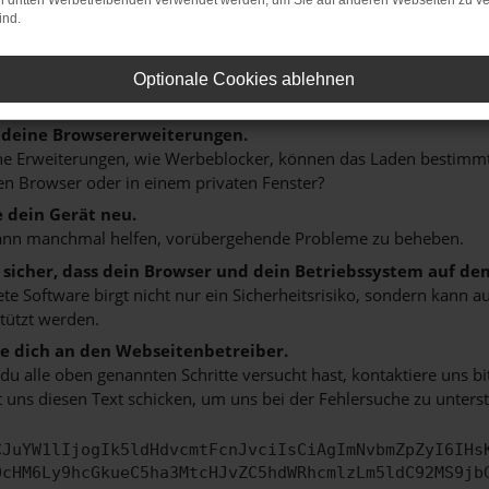
on dritten Werbetreibenden verwendet werden, um Sie auf anderen Webseiten zu ve
n ist ein Fehler aufgetreten.
ind.
 ein paar Tipps, die dir helfen können:
rüfe deine Firewall und deine Internetverbindung.
Optionale Cookies ablehnen
 andere Webseiten, zum Beispiel deine Suchmaschine?
 deine Browsererweiterungen.
 Erweiterungen, wie Werbeblocker, können das Laden bestimmter 
n Browser oder in einem privaten Fenster?
e dein Gerät neu.
ann manchmal helfen, vorübergehende Probleme zu beheben.
e sicher, dass dein Browser und dein Betriebssystem auf de
ete Software birgt nicht nur ein Sicherheitsrisiko, sondern kann
tützt werden.
 dich an den Webseitenbetreiber.
u alle oben genannten Schritte versucht hast, kontaktiere uns 
 uns diesen Text schicken, um uns bei der Fehlersuche zu unterst
CJuYW1lIjogIk5ldHdvcmtFcnJvciIsCiAgImNvbmZpZyI6IHs
0cHM6Ly9hcGkueC5ha3MtcHJvZC5hdWRhcmlzLm5ldC92MS9jb