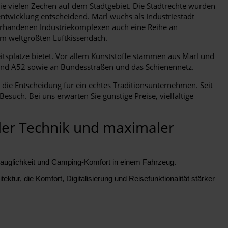
e vielen Zechen auf dem Stadtgebiet. Die Stadtrechte wurden
ntwicklung entscheidend. Marl wuchs als Industriestadt
vorhandenen Industriekomplexen auch eine Reihe an
em weltgrößten Luftkissendach.
itsplätze bietet. Vor allem Kunststoffe stammen aus Marl und
3 und A52 sowie an Bundesstraßen und das Schienennetz.
die Entscheidung für ein echtes Traditionsunternehmen. Seit
uch. Bei uns erwarten Sie günstige Preise, vielfältige
aler Technik und maximaler
agstauglichkeit und Camping-Komfort in einem Fahrzeug.
ektur, die Komfort, Digitalisierung und Reisefunktionalität stärker
.