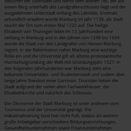
zwischen der Oberstadt und damit dem älteren Teil, der auf
einem Berg unterhalb des Landgrafenschlosses liegt und der
ausgedehnten Unterstadt entlang des Lahntals. Erstmals
urkundlich erwähnt wurde Marburg im Jahr 1138, als Stadt
taucht der Ort zum ersten Mal 1222 auf. Die heilige
Elisabeth von Thüringen lebte im 13. Jahrhundert eine
zeitlang in Marburg und in den Jahren von 1248 bis 1604
wurde die Stadt von den Landgrafen von Hessen-Marburg
regiert. In der Reformation nahm Marburg eine wichtige
Rolle ein und die Universität gilt als älteste protestantische
Hochschulgründung der Welt mit Gründungsjahr 1527. In
den folgenden Jahrhunderten war Marburg stets eine
bekannte Universitäts- und Studentenstadt und zudem über
lange Jahre Standort einer Garnison. Touristen lieben die
Stadt aufgrund der vielen alten Fachwerkhäuser, der
Elisabethkirche und natürlich des Schlosses.
Die Ökonomie der Stadt Marburg ist unter anderem vom
Tourismus und der Universität geprägt. Die
Industrialisierung fasst hier nicht Fuß, sodass als weitere
große Arbeitgeber verschiedene Bildungseinrichtungen,
Gesundheitsunternehmen sowie Finanzunternehmen