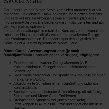
Škoda Scala
Der Innenraum des Škoda Scala kombiniert moderne Klarheit
mit hoher Funktionalität. Das Cockpit ist übersichtlich gestaltet
und setzt auf digitale Anzeigen sowie ein zentral platziertes
Infotainment-Display. Die Bedienung ist intuitiv gehalten und auf
den Fahreralltag optimiert.
Je nach Ausstattungslinie reicht das Konzept von funktional und
robust bis hin zu sportlich akzentuiert mit erweiterten Design-
und Komfortmerkmalen. Besonders sportlich zeigt sich der
Scala in der Ausstattungsvariante Monte Carlo.
Monte Carlo – Ausstattungsvariante (je nach
Modelljahr/Markt unterschiedlich verfügbar), Highlights:
Exterieur mit schwarzen Designakzenten (z. B.
Kühlergrillrahmen, Spiegelkappen, Leichtmetallräder,
Schriftzüge)
Spezifische Stoßfänger und sportliche Anbauteile für einen
markanteren Auftritt
Abgedunkelte Scheiben hinten (SunSet) und optionale
Kontrastdetails
Sportsitze vorn mit betonter Seitenführung, oft mit farbigen
Ziernähten und Monte Carlo-Emblemen
Dreispeichen-Sportlenkrad (unten abgeflacht),
Pedalkappen in Aluminium-Optik und sportliche Interieur-
Dekore