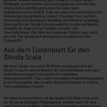
Kühlergrill, modernisierte LED-Lichtsignaturen und eine klar
strukturierte Linienführung sorgen für einen noch
selbstbewussteren Auftritt. Trotz der optischen und technischen
Weiterentwicklung bleibt er seinem Charakter treu: sachlich,
hochwertig und konsequent auf Alltag und Effizienz ausgelegt.
Damit gehört der Škoda Octavia weiterhin zu den wichtigsten
Modellen im Segment für Familien, Pendler und
Geschäftsfahrer. Wer Wert auf maximale Traktion legt, wählt
den 4x4. Für sportliche Fahreindrücke empfiehlt sich der
Octavia RS.
Aus dem Datenblatt für den
Škoda Scala
Mit einer Länge von rund 4,36 Metern positioniert sich der
Škoda Scala im oberen Bereich der Kompaktklasse und nutzt
seine Abmessungen konsequent für maximalen
Innenraumkomfort. Trotz seiner kompakten Außenwirkung bietet
er ein Raumgefühl, das in vielen Bereichen bereits an höhere
Fahrzeugklassen erinnert.
Die klare Karosserieform mit der langen Dachlinie sorgt nicht
nur für ein großzügiges Platzangebot, sondern auch für eine
gute Übersicht im Alltag. Fahrer und Passagiere profitieren von