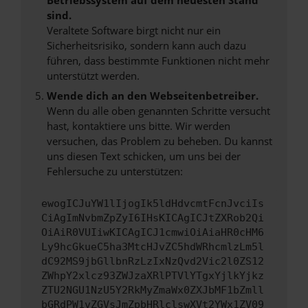
sind.
Veraltete Software birgt nicht nur ein
Sicherheitsrisiko, sondern kann auch dazu
führen, dass bestimmte Funktionen nicht mehr
unterstützt werden.
Wende dich an den Webseitenbetreiber.
Wenn du alle oben genannten Schritte versucht
hast, kontaktiere uns bitte. Wir werden
versuchen, das Problem zu beheben. Du kannst
uns diesen Text schicken, um uns bei der
Fehlersuche zu unterstützen:
ewogICJuYW1lIjogIk5ldHdvcmtFcnJvciIs
CiAgImNvbmZpZyI6IHsKICAgICJtZXRob2Qi
OiAiR0VUIiwKICAgICJ1cmwiOiAiaHR0cHM6
Ly9hcGkueC5ha3MtcHJvZC5hdWRhcmlzLm5l
dC92MS9jbGllbnRzLzIxNzQvd2Vic2l0ZS12
ZWhpY2xlcz93ZWJzaXRlPTVlYTgxYjlkYjkz
ZTU2NGU1NzU5Y2RkMyZmaWx0ZXJbMF1bZmll
bGRdPW1vZGVsJmZpbHRlclswXVt2YWx1ZV09