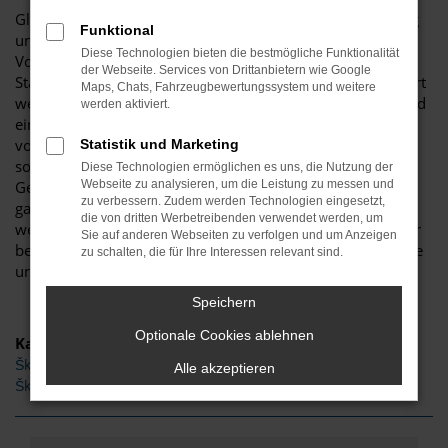
Glückwunsch: der Škoda Scala passt perfekt nach Marburg
Funktional
und ist ganz sicher das passende Fahrzeug für Sie. Der
Diese Technologien bieten die bestmögliche Funktionalität
Vorteil dieses Modells besteht darin, dass sowohl der
der Webseite. Services von Drittanbietern wie Google
Stadtverkehr als auch längere Strecken souverän gemeistert
Maps, Chats, Fahrzeugbewertungssystem und weitere
werden. Hinzu kommt eine herausragende Ausstattung und
werden aktiviert.
eine enorme Effizienz hinsichtlich der Motorisierung. Wir
von Budde Automobile bieten Ihnen den Škoda Scala
Statistik und Marketing
sowohl als Neuwagen als auch als EU-Import sowie als
Diese Technologien ermöglichen es uns, die Nutzung der
Gebraucht- oder Jahreswagen. Entsprechend haben Sie die
Webseite zu analysieren, um die Leistung zu messen und
zu verbessern. Zudem werden Technologien eingesetzt,
ganz große Auswahl und entscheiden komplett selbst, mit
die von dritten Werbetreibenden verwendet werden, um
welchem Modell Sie fortan in Marburg unterwegs sind. Wir
Sie auf anderen Webseiten zu verfolgen und um Anzeigen
beraten Sie gerne und stehen Ihnen für all Ihre Fragen Rede
zu schalten, die für Ihre Interessen relevant sind.
und Antwort.
Speichern
Optionale Cookies ablehnen
Kategorie
Škoda Scala Tageszulassung Marburg
Alle akzeptieren
Škoda Scala Gebrauchtwagen Marburg