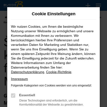
Zum
Hauptinhalt
Cookie Einstellungen
springen
Startseite
Marburg
Škoda
Škoda Scala kaufen, leasen, finanzieren
für Marburg
Wir nutzen Cookies, um Ihnen die bestmögliche
Nutzung unserer Webseite zu ermöglichen und unsere
Škoda Scala
Kommunikation mit Ihnen zu verbessern. Wir
berücksichtigen hierbei Ihre Präferenzen und
verarbeiten Daten für Marketing und Statistiken nur,
kaufen, leasen,
wenn Sie uns Ihre Einwilligung geben. Wenn Sie zu
einem späteren Zeitpunkt Ihre Meinung ändern, können
Sie die Einwilligung jederzeit für die Zukunft widerrufen.
finanzieren für
Weitere Informationen zum Umfang der
Datenverarbeitung finden Sie hier:
Datenschutzerklärung
,
Cookie-Richtlinie
.
Marburg
Impressum
Folgende Kategorien von Cookies werden von uns eingesetzt:
Glückwunsch zum Škoda Scala in
Essentiell
Diese Technologien sind erforderlich, um die
Marburg
Kernfunktionalität der Webseite zu gewährleisten.