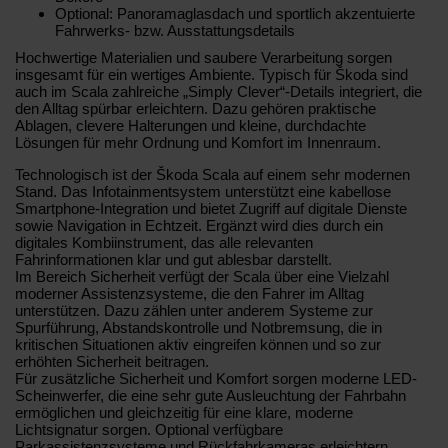
Optional: Panoramaglasdach und sportlich akzentuierte
Fahrwerks- bzw. Ausstattungsdetails
Hochwertige Materialien und saubere Verarbeitung sorgen
insgesamt für ein wertiges Ambiente. Typisch für Škoda sind
auch im Scala zahlreiche „Simply Clever“-Details integriert, die
den Alltag spürbar erleichtern. Dazu gehören praktische
Ablagen, clevere Halterungen und kleine, durchdachte
Lösungen für mehr Ordnung und Komfort im Innenraum.
Technologisch ist der Škoda Scala auf einem sehr modernen
Stand. Das Infotainmentsystem unterstützt eine kabellose
Smartphone-Integration und bietet Zugriff auf digitale Dienste
sowie Navigation in Echtzeit. Ergänzt wird dies durch ein
digitales Kombiinstrument, das alle relevanten
Fahrinformationen klar und gut ablesbar darstellt.
Im Bereich Sicherheit verfügt der Scala über eine Vielzahl
moderner Assistenzsysteme, die den Fahrer im Alltag
unterstützen. Dazu zählen unter anderem Systeme zur
Spurführung, Abstandskontrolle und Notbremsung, die in
kritischen Situationen aktiv eingreifen können und so zur
erhöhten Sicherheit beitragen.
Für zusätzliche Sicherheit und Komfort sorgen moderne LED-
Scheinwerfer, die eine sehr gute Ausleuchtung der Fahrbahn
ermöglichen und gleichzeitig für eine klare, moderne
Lichtsignatur sorgen. Optional verfügbare
Parkassistenzsysteme und Rückfahrkameras erleichtern