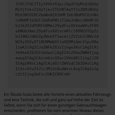
JTVCJTdCJTIyYXVkYXJpc19pZCUyMiUzQSUy
MjVjYzkzZjQyYjkzZTU2NTAwYTIxZDRiNSUy
MiU3RCU1RCZmaWx0ZXJbMF1bb3BdPUlOJnNv
cnRbMF1bZmllbGRdPWlzT3duJnNvcnRbMF1b
b3JkZXJdPURFU0Mmc29ydFsxXVtmaWVsZF09
aXNUb3Amc29ydFsxXVtvcmRlcl09REVTQyZz
b3J0WzJdW2ZpZWxkXT1wcmljZSZzb3J0WzJd
W29yZGVyXT1BU0MmbGltaXQ9MjAmc2tpcD0w
IiwKICAgICJoZWFkZXJzIjoge30sCiAgICAi
Ym9keSI6IG51bGwsCiAgICAiZXhwZWN0Ijog
ewogICAgICAicmVzcG9uc2VUeXBlIjogIiIK
ICAgIH0sCiAgICAidGltZW91dCI6IDAsCiAg
ICAicHJvZ3Jlc3MiOiBudWxsLAogICAgInJp
c2t5IjogZmFsc2UKICB9Cn0=
Ein Škoda Scala bietet alle Vorteile eines aktuellen Fahrzeugs
und eine Technik, die voll und ganz auf Höhe der Zeit ist.
Selbst, wenn Sie sich für einen günstigen Gebrauchtwagen
entscheiden, profitieren Sie vom enormen Niveau dieses