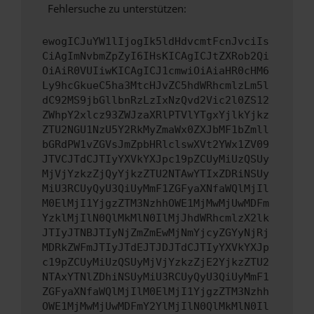
Fehlersuche zu unterstützen:
ewogICJuYW1lIjogIk5ldHdvcmtFcnJvciIs
CiAgImNvbmZpZyI6IHsKICAgICJtZXRob2Qi
OiAiR0VUIiwKICAgICJ1cmwiOiAiaHR0cHM6
Ly9hcGkueC5ha3MtcHJvZC5hdWRhcmlzLm5l
dC92MS9jbGllbnRzLzIxNzQvd2Vic2l0ZS12
ZWhpY2xlcz93ZWJzaXRlPTVlYTgxYjlkYjkz
ZTU2NGU1NzU5Y2RkMyZmaWx0ZXJbMF1bZmll
bGRdPW1vZGVsJmZpbHRlclswXVt2YWx1ZV09
JTVCJTdCJTIyYXVkYXJpc19pZCUyMiUzQSUy
MjVjYzkzZjQyYjkzZTU2NTAwYTIxZDRiNSUy
MiU3RCUyQyU3QiUyMmF1ZGFyaXNfaWQlMjIl
M0ElMjI1YjgzZTM3NzhhOWE1MjMwMjUwMDFm
YzklMjIlN0QlMkMlN0IlMjJhdWRhcmlzX2lk
JTIyJTNBJTIyNjZmZmEwMjNmYjcyZGYyNjRj
MDRkZWFmJTIyJTdEJTJDJTdCJTIyYXVkYXJp
c19pZCUyMiUzQSUyMjVjYzkzZjE2YjkzZTU2
NTAxYTNlZDhiNSUyMiU3RCUyQyU3QiUyMmF1
ZGFyaXNfaWQlMjIlM0ElMjI1YjgzZTM3Nzhh
OWE1MjMwMjUwMDFmY2YlMjIlN0QlMkMlN0Il