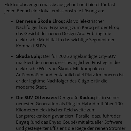
Elektrofahrzeugen massiv ausgebaut und bietet für fast
jeden Bedarf eine lokal emissionsfreie Lösung an:
Der neue Škoda Elroq:
Als vollelektrischer
Nachfolger bzw. Ergänzung zum Karoq ist der Elroq
das Gesicht der neuen Design-Ära. Er bringt die
elektrische Mobilität in das wichtige Segment der
Kompakt-SUVs.
Škoda Epiq:
Der für 2026 angekündigte City-SUV
markiert den neuen, erschwinglichen Einstieg in die
elektrische Welt von Škoda. Mit kompakten
Außenmaßen und erstaunlich viel Platz im Inneren ist
er der legitime Nachfolger des Citigo-e für die
moderne Stadt.
Die SUV-Offensive:
Der große
Kodiaq
ist in seiner
neuesten Generation als Plug-in-Hybrid mit über 100
Kilometern elektrischer Reichweite zum
Langstreckenkönig avanciert. Parallel dazu führt der
Enyaq
(und das Enyaq Coupé) mit aktueller Software
und gesteigerter Effizienz die Riege der reinen Stromer