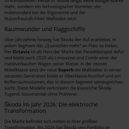
zu kombinieren. Heute ist Škoda längst keine Budget-Marke
mehr, sondern ein technologischer Vorreiter, der
insbesondere bei der Ergonomie und der
Nutzerfreundlichkeit Maßstäbe setzt.
Raumwunder und Flaggschiffe
Über Jahrzehnte hinweg hat Škoda den Ruf erarbeitet, in
jedem Segment das „Quäntchen mehr“ an Platz zu bieten.
Der
Octavia
ist als Herz der Marke das Paradebeispiel dafür
und bleibt auch 2026 als Limousine und Combi einer der
meistverkauften Wagen seiner Klasse. In der oberen
Mittelklasse setzt der neue
Superb
die Maßstäbe: In seiner
neuesten Generation bietet er Oberklasse-Komfort und ein
Kofferraumvolumen, das in diesem Segment seinesgleichen
sucht. Diese Modelle verkörpern die klassische Škoda-
Tugend: Souveränität ohne Prahlerei.
Škoda im Jahr 2026: Die elektrische
Transformation
Die Marke befindet sich mitten in ihrer größten
Transformation. Bis 2026 hat Škoda sein Portfolio an