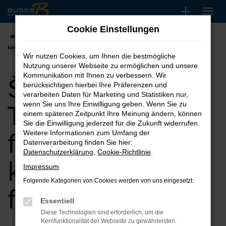
Zum
Hauptinhalt
Cookie Einstellungen
springen
Startseite
Lippstadt
Škoda
Škoda Tageszulassung für Lippstadt
kaufen, leasen, finanzieren
Wir nutzen Cookies, um Ihnen die bestmögliche
Nutzung unserer Webseite zu ermöglichen und unsere
Škoda
Kommunikation mit Ihnen zu verbessern. Wir
berücksichtigen hierbei Ihre Präferenzen und
verarbeiten Daten für Marketing und Statistiken nur,
Tageszulassung
wenn Sie uns Ihre Einwilligung geben. Wenn Sie zu
einem späteren Zeitpunkt Ihre Meinung ändern, können
Sie die Einwilligung jederzeit für die Zukunft widerrufen.
für Lippstadt
Weitere Informationen zum Umfang der
Datenverarbeitung finden Sie hier:
Datenschutzerklärung
,
Cookie-Richtlinie
.
kaufen, leasen,
Impressum
Folgende Kategorien von Cookies werden von uns eingesetzt:
finanzieren
Essentiell
Diese Technologien sind erforderlich, um die
Kernfunktionalität der Webseite zu gewährleisten.