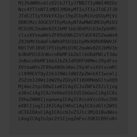
MjJhdWRhcmlzX2lkJTIyJTNBJTIyNWI4M2Uz
Nzc4YTlhNTIzMDI1MDAyMTIxJTIyJTdEJTJD
JTdCJTIyYXVkYXJpc19pZCUyMiUzQSUyMjVi
ODNlMzc3OGE5YTUyMzAyNTAwMWU3MCUyMiU3
RCU1RCZmaWx0ZXJbMF1bb3BdPUlOJmZpbHRl
clsxXVtmaWVsZF09dXNhZ2VTdGF0ZSZmaWx0
ZXJbMV1bdmFsdWVdPSU1QiUyMk9ORURBWVJF
R0lTVFJBVElPTiUyMiU1RCZmaWx0ZXJbMV1b
b3BdPUlOJnNvcnRbMF1bZmllbGRdPWlzT3du
JnNvcnRbMF1bb3JkZXJdPURFU0Mmc29ydFsx
XVtmaWVsZF09aXNUb3Amc29ydFsxXVtvcmRl
cl09REVTQyZzb3J0WzJdW2ZpZWxkXT1wcmlj
ZSZzb3J0WzJdW29yZGVyXT1BU0MmbGltaXQ9
MjAmc2tpcD0wIiwKICAgICJoZWFkZXJzIjog
e30sCiAgICAiYm9keSI6IG51bGwsCiAgICAi
ZXhwZWN0IjogewogICAgICAicmVzcG9uc2VU
eXBlIjogIiIKICAgIH0sCiAgICAidGltZW91
dCI6IDAsCiAgICAicHJvZ3Jlc3MiOiBudWxs
LAogICAgInJpc2t5IjogZmFsc2UKICB9Cn0=