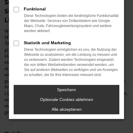
Schnäppchenstimmung? Dann sichern
Funktional
Sie sich eine Škoda Tageszulassung für
Diese Technologien bieten die bestmögliche Funktionalität
Lippstadt
der Webseite. Services von Drittanbietern wie Google
Maps, Chats, Fahrzeugbewertungssystem und weitere
Wir bei Budde Automobile sind stets in Schnäppchenlaune.
werden aktiviert.
Was das bedeutet? Ganz einfach, dass Sie bei uns eine
Škoda Tageszulassung für Lippstadt zum rekordverdächtig
Statistik und Marketing
günstigen Preis erhalten. Möglich wird dies, indem ein
Diese Technologien ermöglichen es uns, die Nutzung der
Webseite zu analysieren, um die Leistung zu messen und
klassischer Neuwagen für einen Tag in Lippstadt oder an
zu verbessern. Zudem werden Technologien eingesetzt,
einem anderen Ort zugelassen wird. Die Zulassung erfolgt
die von dritten Werbetreibenden verwendet werden, um
auf den Händler und ist natürlich nur „pro forma“. Erreicht
Sie auf anderen Webseiten zu verfolgen und um Anzeigen
wird dadurch, dass eine Škoda Tageszulassung zu einem
zu schalten, die für Ihre Interessen relevant sind.
günstigeren Preis angeboten werden kann, ohne dass es zu
Problemen mit den Herstellern kommt. Ihre Mobilität in
Speichern
Lippstadt bleibt auf diese Weise so hochwertig und bequem,
wie in einem echten Neuwagen und selbstverständlich
Optionale Cookies ablehnen
wurde Ihre Škoda Tageszulassung noch keinen Kilometer
Alle akzeptieren
gefahren.