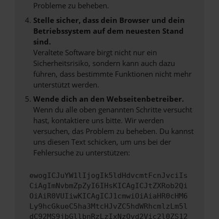
Probleme zu beheben.
Stelle sicher, dass dein Browser und dein
Betriebssystem auf dem neuesten Stand
sind.
Veraltete Software birgt nicht nur ein
Sicherheitsrisiko, sondern kann auch dazu
führen, dass bestimmte Funktionen nicht mehr
unterstützt werden.
Wende dich an den Webseitenbetreiber.
Wenn du alle oben genannten Schritte versucht
hast, kontaktiere uns bitte. Wir werden
versuchen, das Problem zu beheben. Du kannst
uns diesen Text schicken, um uns bei der
Fehlersuche zu unterstützen:
ewogICJuYW1lIjogIk5ldHdvcmtFcnJvciIs
CiAgImNvbmZpZyI6IHsKICAgICJtZXRob2Qi
OiAiR0VUIiwKICAgICJ1cmwiOiAiaHR0cHM6
Ly9hcGkueC5ha3MtcHJvZC5hdWRhcmlzLm5l
dC92MS9jbGllbnRzLzIxNzQvd2Vic2l0ZS12