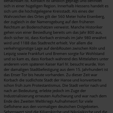
benachbart ist. Korbach ist ländlich geprägt und befindet
sich in einer hügeligen Region. Innerhalb Hessens handelt es
sich um die höchstgelegene Kreisstadt. Als eines der
Wahrzeichen des Ortes gilt der 560 Meter hohe Eisenberg,
der zugleich in der Namensgebung auf den früheren
Reichtum an Bodenschätzen verweist. Manche Historiker
gehen von einer Besiedlung bereits um das Jahr 800 aus,
doch sicher ist, dass Korbach erstmals im Jahr 980 erwähnt
wird und 1188 das Stadtrecht erhielt. Vor allem die
verkehrsgünstige Lage auf denbRouten zwischen Köln und
Leipzig sowie Frankfurt und Bremen sorgte für Wohlstand
und so kam es, dass Korbach während des Mittelalters unter
anderem vom späteren Kaiser Karl IV. besucht wurde. Von
der damaligen Stadtbefestigung aus dem 15. Jahrhundert ist
das Enser Tor bis heute vorhanden. Zu dieser Zeit war
Korbach die südlichste Stadt der Hanse und konvertierte
schon früh zum Protestantismus. Die Stadt verlor nach und
nach an Bedeutung, erlebte jedoch im Zuge der
Industrialisierung erneuten Aufschwung und war nach dem
Ende des Zweiten Weltkriegs Aufnahmeort für viele
Geflohene aus den vormaligen deutschen Ostgebieten.
Sehenswert sind die Kilianskirche und Nikolaikirche und die