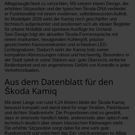
Alltagstauglichkeit zu verzichten. Mit seinem klaren Design, der
erhöhten Sitzposition und der typischen Škoda-DNA verbindet
er Funktionalität mit einem modernen, selbstbewussten Auftritt.
Im Modelljahr 2026 wirkt der Kamiq noch geschärfter und
technisch aufgeräumter und positioniert sich als idealer Begleiter
für urbane Mobilität und spontane Ausflüge ins Umland.
Sein Design folgt der aktuellen Škoda-Formensprache mit
einem markanten, hexagonalen Kühlergrill, präzise
gezeichneten Karosseriekanten und schlanken LED-
Lichtsignaturen. Dadurch wirkt der Kamiq trotz seiner
kompakten Abmessungen robust und hochwertig. Besonders in
der Stadt spielt er seine Stärken aus: gute Übersicht, einfache
Bedienbarkeit und ein angenehmes Gefühl von Kontrolle in jeder
Verkehrssituation.
Aus dem Datenblatt für den
Škoda Kamiq
Mit einer Länge von rund 4,24 Metern bleibt der Škoda Kamiq
bewusst kompakt und damit ideal für enge Straßen, Parkhäuser
und dichten Stadtverkehr. Die Proportionen sind so gewählt,
dass er einerseits handlich bleibt, andererseits aber optisch wie
technisch deutlich über einem klassischen Kleinwagen steht.
Die erhöhte Sitzposition sorgt dabei für eine sehr gute
Rundumsicht und erleichtert das Ein- und Aussteigen im Alltag