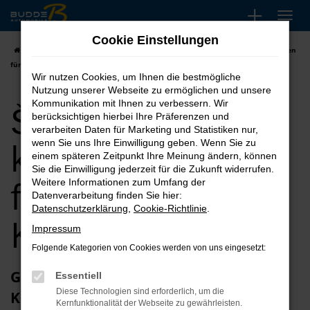
Zum
Hauptinhalt
Cookie Einstellungen
springen
Startseite
Korbach
Škoda
Škoda Kamiq kaufen, leasen, finanzieren
für Korbach
Wir nutzen Cookies, um Ihnen die bestmögliche
Nutzung unserer Webseite zu ermöglichen und unsere
Škoda Kamiq
Kommunikation mit Ihnen zu verbessern. Wir
berücksichtigen hierbei Ihre Präferenzen und
verarbeiten Daten für Marketing und Statistiken nur,
kaufen, leasen,
wenn Sie uns Ihre Einwilligung geben. Wenn Sie zu
einem späteren Zeitpunkt Ihre Meinung ändern, können
Sie die Einwilligung jederzeit für die Zukunft widerrufen.
finanzieren für
Weitere Informationen zum Umfang der
Datenverarbeitung finden Sie hier:
Datenschutzerklärung
,
Cookie-Richtlinie
.
Korbach
Impressum
Folgende Kategorien von Cookies werden von uns eingesetzt:
Glückwunsch zum Škoda Kamiq in
Essentiell
Diese Technologien sind erforderlich, um die
Korbach
Kernfunktionalität der Webseite zu gewährleisten.