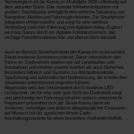
Technologisch ist der Kamiq im Modelljahr 2026 vollständig auf
dem aktuellen Stand. Das zentrale Infotainmentsystem mit
großem Touchdisplay ermöglicht eine einfache Steuerung von
Navigation, Medien und Fahrzeugfunktionen. Die Smartphone-
Integration erfolgt kabellos und sorgt für eine nahtlose
Verbindung zwischen Fahrzeug und digitalem Alltag. Ergänzt
wird das Ganze durch ein digitales Kombiinstrument, das
wichtige Fahrinformationen klar und übersichtlich darstellt.
Auch im Bereich Sicherheit bietet der Kamiq ein umfassendes
Paket moderner Assistenzsysteme. Diese unterstützen den
Fahrer im Stadtverkehr ebenso wie auf Landstraßen und
Autobahnen und erhöhen sowohl Komfort als auch Sicherheit.
Besonders hilfreich sind Systeme zur Abstandskontrolle,
Spurführung und automatischen Notbremsung, die in kritischen
Situationen unterstützend eingreifen können.
Abgerundet wird das Gesamtpaket durch moderne LED-
Lichttechnik, die für eine sehr gute Sicht bei Dunkelheit sorgt
und gleichzeitig den Fahrzeugcharakter optisch unterstreicht.
Insgesamt präsentiert sich der Škoda Kamiq damit als
moderner, vielseitiger und äußerst alltagstauglicher Crossover –
auf Wunsch mit der sportlichen Monte Carlo-
Ausstattungsvariante für einen besonders markanten Auftritt.