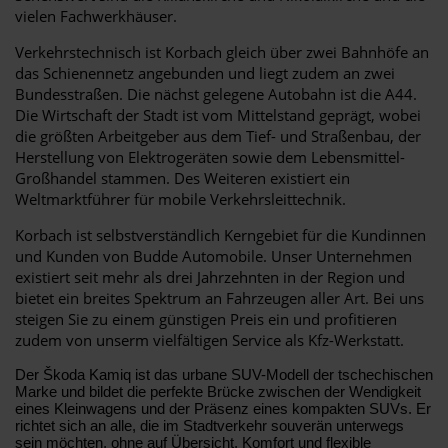
vielen Fachwerkhäuser.
Verkehrstechnisch ist Korbach gleich über zwei Bahnhöfe an
das Schienennetz angebunden und liegt zudem an zwei
Bundesstraßen. Die nächst gelegene Autobahn ist die A44.
Die Wirtschaft der Stadt ist vom Mittelstand geprägt, wobei
die größten Arbeitgeber aus dem Tief- und Straßenbau, der
Herstellung von Elektrogeräten sowie dem Lebensmittel-
Großhandel stammen. Des Weiteren existiert ein
Weltmarktführer für mobile Verkehrsleittechnik.
Korbach ist selbstverständlich Kerngebiet für die Kundinnen
und Kunden von Budde Automobile. Unser Unternehmen
existiert seit mehr als drei Jahrzehnten in der Region und
bietet ein breites Spektrum an Fahrzeugen aller Art. Bei uns
steigen Sie zu einem günstigen Preis ein und profitieren
zudem von unserm vielfältigen Service als Kfz-Werkstatt.
Der Škoda Kamiq ist das urbane SUV-Modell der tschechischen
Marke und bildet die perfekte Brücke zwischen der Wendigkeit
eines Kleinwagens und der Präsenz eines kompakten SUVs. Er
richtet sich an alle, die im Stadtverkehr souverän unterwegs
sein möchten, ohne auf Übersicht, Komfort und flexible