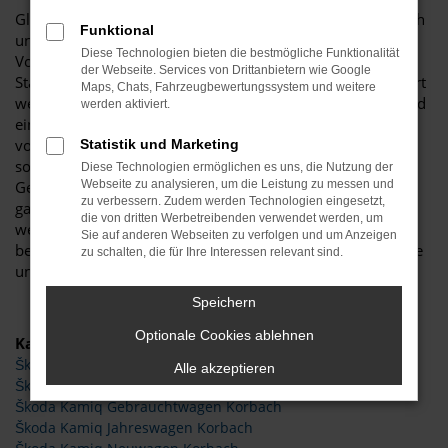
Glückwunsch: der Škoda Kamiq passt perfekt nach Korbach
Funktional
und ist ganz sicher das passende Fahrzeug für Sie. Der
Diese Technologien bieten die bestmögliche Funktionalität
Vorteil dieses Modells besteht darin, dass sowohl der
der Webseite. Services von Drittanbietern wie Google
Stadtverkehr als auch längere Strecken souverän gemeistert
Maps, Chats, Fahrzeugbewertungssystem und weitere
werden. Hinzu kommt eine herausragende Ausstattung und
werden aktiviert.
eine enorme Effizienz hinsichtlich der Motorisierung. Wir
von Budde Automobile bieten Ihnen den Škoda Kamiq
Statistik und Marketing
sowohl als Neuwagen als auch als EU-Import sowie als
Diese Technologien ermöglichen es uns, die Nutzung der
Gebraucht- oder Jahreswagen. Entsprechend haben Sie die
Webseite zu analysieren, um die Leistung zu messen und
zu verbessern. Zudem werden Technologien eingesetzt,
ganz große Auswahl und entscheiden komplett selbst, mit
die von dritten Werbetreibenden verwendet werden, um
welchem Modell Sie fortan in Korbach unterwegs sind. Wir
Sie auf anderen Webseiten zu verfolgen und um Anzeigen
beraten Sie gerne und stehen Ihnen für all Ihre Fragen Rede
zu schalten, die für Ihre Interessen relevant sind.
und Antwort.
Speichern
Optionale Cookies ablehnen
Kategorie
Škoda Kamiq Tageszulassung Korbach
Alle akzeptieren
Škoda Kamiq Korbach
Škoda Kamiq Gebrauchtwagen Korbach
Škoda Kamiq Jahreswagen Korbach