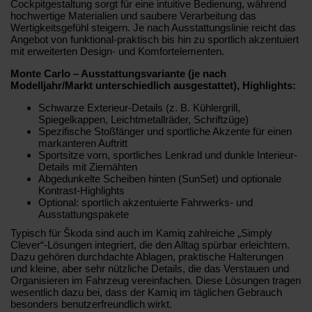
Cockpitgestaltung sorgt für eine intuitive Bedienung, während
hochwertige Materialien und saubere Verarbeitung das
Wertigkeitsgefühl steigern. Je nach Ausstattungslinie reicht das
Angebot von funktional-praktisch bis hin zu sportlich akzentuiert
mit erweiterten Design- und Komfortelementen.
Monte Carlo – Ausstattungsvariante (je nach
Modelljahr/Markt unterschiedlich ausgestattet), Highlights:
Schwarze Exterieur-Details (z. B. Kühlergrill,
Spiegelkappen, Leichtmetallräder, Schriftzüge)
Spezifische Stoßfänger und sportliche Akzente für einen
markanteren Auftritt
Sportsitze vorn, sportliches Lenkrad und dunkle Interieur-
Details mit Ziernähten
Abgedunkelte Scheiben hinten (SunSet) und optionale
Kontrast-Highlights
Optional: sportlich akzentuierte Fahrwerks- und
Ausstattungspakete
Typisch für Škoda sind auch im Kamiq zahlreiche „Simply
Clever“-Lösungen integriert, die den Alltag spürbar erleichtern.
Dazu gehören durchdachte Ablagen, praktische Halterungen
und kleine, aber sehr nützliche Details, die das Verstauen und
Organisieren im Fahrzeug vereinfachen. Diese Lösungen tragen
wesentlich dazu bei, dass der Kamiq im täglichen Gebrauch
besonders benutzerfreundlich wirkt.