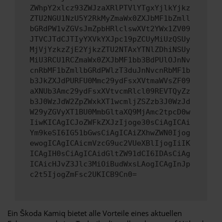
ZWhpY2xlcz93ZWJzaXRlPTVlYTgxYjlkYjkz
ZTU2NGU1NzU5Y2RkMyZmaWx0ZXJbMF1bZmll
bGRdPW1vZGVsJmZpbHRlclswXVt2YWx1ZV09
JTVCJTdCJTIyYXVkYXJpc19pZCUyMiUzQSUy
MjVjYzkzZjE2YjkzZTU2NTAxYTNlZDhiNSUy
MiU3RCU1RCZmaWx0ZXJbMF1bb3BdPUlOJnNv
cnRbMF1bZmllbGRdPWlzT3duJnNvcnRbMF1b
b3JkZXJdPURFU0Mmc29ydFsxXVtmaWVsZF09
aXNUb3Amc29ydFsxXVtvcmRlcl09REVTQyZz
b3J0WzJdW2ZpZWxkXT1wcmljZSZzb3J0WzJd
W29yZGVyXT1BU0MmbGltaXQ9MjAmc2tpcD0w
IiwKICAgICJoZWFkZXJzIjoge30sCiAgICAi
Ym9keSI6IG51bGwsCiAgICAiZXhwZWN0Ijog
ewogICAgICAicmVzcG9uc2VUeXBlIjogIiIK
ICAgIH0sCiAgICAidGltZW91dCI6IDAsCiAg
ICAicHJvZ3Jlc3MiOiBudWxsLAogICAgInJp
c2t5IjogZmFsc2UKICB9Cn0=
Ein Škoda Kamiq bietet alle Vorteile eines aktuellen