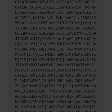
CiAgImNvbmZpZyI6IHsKICAgICJtZXRob2Qi
OiAiR0VUIiwKICAgICJ1cmwiOiAiaHR0cHM6
Ly9hcGkueC5ha3MtcHJvZC5hdWRhcmlzLm5l
dC92MS9jbGllbnRzLzIxNzQvd2Vic2l0ZS12
ZWhpY2xlcz93ZWJzaXRlPTVlYTgxYjlkYjkz
ZTU2NGU1NzU5Y2RkMyZmaWx0ZXJbMF1bZmll
bGRdPW1vZGVsJmZpbHRlclswXVt2YWx1ZV09
JTVCJTdCJTIyYXVkYXJpc19pZCUyMiUzQSUy
MjVjYzkzZjE2YjkzZTU2NTAxYTNlZDhiNSUy
MiU3RCUyQyU3QiUyMmF1ZGFyaXNfaWQlMjIl
M0ElMjI1YjgzZTM3NzhhOWE1MjMwMjUwMDIx
MjElMjIlN0QlMkMlN0IlMjJhdWRhcmlzX2lk
JTIyJTNBJTIyNWI4M2UzNzc4YTlhNTIzMDI1
MDAxZTcwJTIyJTdEJTJDJTdCJTIyYXVkYXJp
c19pZCUyMiUzQSUyMjViODNlMzc3OGE5YTUy
MzAyNTAwMWZjZiUyMiU3RCUyQyU3QiUyMmF1
ZGFyaXNfaWQlMjIlM0ElMjI1YjgzZTM3Nzhh
OWE1MjMwMjUwMDFmYzklMjIlN0QlNUQmZmls
dGVyWzBdW29wXT1JTiZmaWx0ZXJbMV1bZmll
bGRdPXVzYWdlU3RhdGUmZmlsdGVyWzFdW3Zh
bHVlXT0lNUIlMjJVU0VEX09ORVlFQVIlMjIl