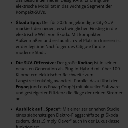
elektrische Mobilität in das wichtige Segment der
Kompakt-SUVs.
Škoda Epiq:
Der für 2026 angekündigte City-SUV
markiert den neuen, erschwinglichen Einstieg in die
elektrische Welt von Škoda. Mit kompakten
Außenmaßen und erstaunlich viel Platz im Inneren ist
er der legitime Nachfolger des Citigo-e für die
moderne Stadt.
Die SUV-Offensive:
Der große
Kodiaq
ist in seiner
neuesten Generation als Plug-in-Hybrid mit über 100
Kilometern elektrischer Reichweite zum
Langstreckenkönig avanciert. Parallel dazu führt der
Enyaq
(und das Enyaq Coupé) mit aktueller Software
und gesteigerter Effizienz die Riege der reinen Stromer
an.
Ausblick auf „Space“:
Mit einer seriennahen Studie
eines siebensitzigen Elektro-Flaggschiffs zeigt Škoda
zudem, dass „Simply Clever“ auch in der Luxusklasse
funktioniert.