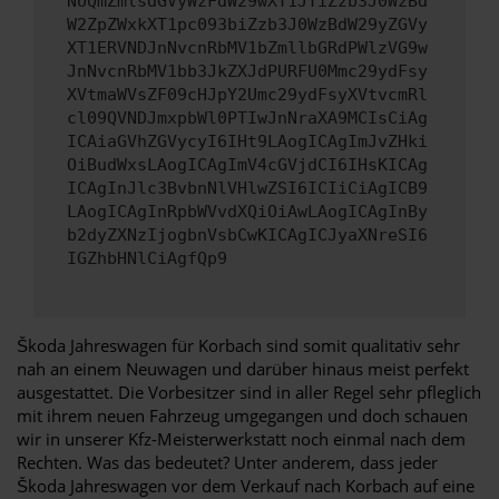
NUQmZmlsdGVyWzFdW29wXT1JTiZzb3J0WzBd
W2ZpZWxkXT1pc093biZzb3J0WzBdW29yZGVy
XT1ERVNDJnNvcnRbMV1bZmllbGRdPWlzVG9w
JnNvcnRbMV1bb3JkZXJdPURFU0Mmc29ydFsy
XVtmaWVsZF09cHJpY2Umc29ydFsyXVtvcmRl
cl09QVNDJmxpbWl0PTIwJnNraXA9MCIsCiAg
ICAiaGVhZGVycyI6IHt9LAogICAgImJvZHki
OiBudWxsLAogICAgImV4cGVjdCI6IHsKICAg
ICAgInJlc3BvbnNlVHlwZSI6ICIiCiAgICB9
LAogICAgInRpbWVvdXQiOiAwLAogICAgInBy
b2dyZXNzIjogbnVsbCwKICAgICJyaXNreSI6
IGZhbHNlCiAgfQp9
Škoda Jahreswagen für Korbach sind somit qualitativ sehr
nah an einem Neuwagen und darüber hinaus meist perfekt
ausgestattet. Die Vorbesitzer sind in aller Regel sehr pfleglich
mit ihrem neuen Fahrzeug umgegangen und doch schauen
wir in unserer Kfz-Meisterwerkstatt noch einmal nach dem
Rechten. Was das bedeutet? Unter anderem, dass jeder
Škoda Jahreswagen vor dem Verkauf nach Korbach auf eine