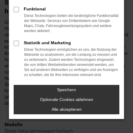
Škoda Jahreswagen – günstig trifft
Funktional
hochwertig in Korbach
Diese Technologien bieten die bestmögliche Funktionalität
der Webseite. Services von Drittanbietern wie Google
Ginge es um die Ermittlung des besten Preis-Leistungs-
Maps, Chats, Fahrzeugbewertungssystem und weitere
Verhältnisses in der Autowelt, würden Škoda Jahreswagen
werden aktiviert.
stets die vorderen Plätze einnehmen. Warum das so ist? Und
warum Sie für Korbach kaum eine bessere Wahl treffen
Statistik und Marketing
können? Das hat in erster Linie mit dem Wertverlust im Kfz-
Diese Technologien ermöglichen es uns, die Nutzung der
Bereich zu tun, der unmittelbar nach den Neuwagenkauf am
Webseite zu analysieren, um die Leistung zu messen und
höchsten ist. Wer sich eine Wertentwicklungskurve
zu verbessern. Zudem werden Technologien eingesetzt,
anschaut, stellt fest, dass Škoda Jahreswagen zwar fast neu
die von dritten Werbetreibenden verwendet werden, um
Sie auf anderen Webseiten zu verfolgen und um Anzeigen
sind, jedoch nur noch einen Bruchteil eines
zu schalten, die für Ihre Interessen relevant sind.
Neuwagenpreises kosten. Bedingung für das Anbieten als
Škoda Jahreswagen ist das Datum der ersten Zulassung für
Speichern
Korbach oder einen anderen Ort. Dieses darf maximal ein
Jahr zurückliegen, sodass Sie meist in ein Modell aus der
Optionale Cookies ablehnen
derzeitigen Modellgeneration steigen.
Alle akzeptieren
Modelle
Škoda Fabia Jahreswagen Korbach