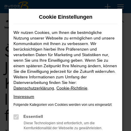
Zum
Hauptinhalt
Cookie Einstellungen
springen
Startseite
Korbach
Škoda
Škoda Jahreswagen für Korbach kaufen,
leasen, finanzieren
Wir nutzen Cookies, um Ihnen die bestmögliche
Nutzung unserer Webseite zu ermöglichen und unsere
Škoda
Kommunikation mit Ihnen zu verbessern. Wir
berücksichtigen hierbei Ihre Präferenzen und
verarbeiten Daten für Marketing und Statistiken nur,
Jahreswagen für
wenn Sie uns Ihre Einwilligung geben. Wenn Sie zu
einem späteren Zeitpunkt Ihre Meinung ändern, können
Sie die Einwilligung jederzeit für die Zukunft widerrufen.
Korbach kaufen,
Weitere Informationen zum Umfang der
Datenverarbeitung finden Sie hier:
Datenschutzerklärung
,
Cookie-Richtlinie
.
leasen,
Impressum
Folgende Kategorien von Cookies werden von uns eingesetzt:
finanzieren
Essentiell
Diese Technologien sind erforderlich, um die
Kernfunktionalität der Webseite zu gewährleisten.