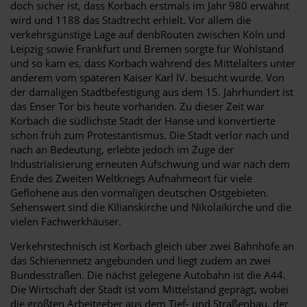
doch sicher ist, dass Korbach erstmals im Jahr 980 erwähnt
wird und 1188 das Stadtrecht erhielt. Vor allem die
verkehrsgünstige Lage auf denbRouten zwischen Köln und
Leipzig sowie Frankfurt und Bremen sorgte für Wohlstand
und so kam es, dass Korbach während des Mittelalters unter
anderem vom späteren Kaiser Karl IV. besucht wurde. Von
der damaligen Stadtbefestigung aus dem 15. Jahrhundert ist
das Enser Tor bis heute vorhanden. Zu dieser Zeit war
Korbach die südlichste Stadt der Hanse und konvertierte
schon früh zum Protestantismus. Die Stadt verlor nach und
nach an Bedeutung, erlebte jedoch im Zuge der
Industrialisierung erneuten Aufschwung und war nach dem
Ende des Zweiten Weltkriegs Aufnahmeort für viele
Geflohene aus den vormaligen deutschen Ostgebieten.
Sehenswert sind die Kilianskirche und Nikolaikirche und die
vielen Fachwerkhäuser.
Verkehrstechnisch ist Korbach gleich über zwei Bahnhöfe an
das Schienennetz angebunden und liegt zudem an zwei
Bundesstraßen. Die nächst gelegene Autobahn ist die A44.
Die Wirtschaft der Stadt ist vom Mittelstand geprägt, wobei
die größten Arbeitgeber aus dem Tief- und Straßenbau, der