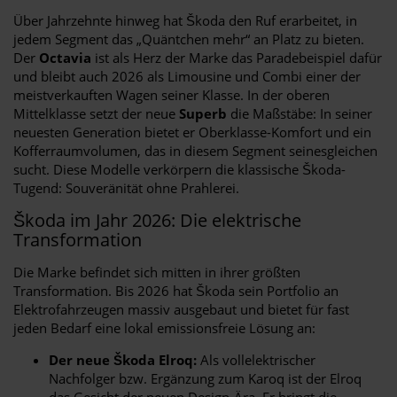
Über Jahrzehnte hinweg hat Škoda den Ruf erarbeitet, in
jedem Segment das „Quäntchen mehr“ an Platz zu bieten.
Der
Octavia
ist als Herz der Marke das Paradebeispiel dafür
und bleibt auch 2026 als Limousine und Combi einer der
meistverkauften Wagen seiner Klasse. In der oberen
Mittelklasse setzt der neue
Superb
die Maßstäbe: In seiner
neuesten Generation bietet er Oberklasse-Komfort und ein
Kofferraumvolumen, das in diesem Segment seinesgleichen
sucht. Diese Modelle verkörpern die klassische Škoda-
Tugend: Souveränität ohne Prahlerei.
Škoda im Jahr 2026: Die elektrische
Transformation
Die Marke befindet sich mitten in ihrer größten
Transformation. Bis 2026 hat Škoda sein Portfolio an
Elektrofahrzeugen massiv ausgebaut und bietet für fast
jeden Bedarf eine lokal emissionsfreie Lösung an:
Der neue Škoda Elroq:
Als vollelektrischer
Nachfolger bzw. Ergänzung zum Karoq ist der Elroq
das Gesicht der neuen Design-Ära. Er bringt die