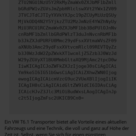
ZTU2NGU1NzU5Y2RkMyZmaWx0ZXJbMF1bZmll
bGRdPW1vZGVsJmZpbHRlclswXVt2YWx1ZV09
JTVCJTdCJTIyYXVkYXJpc19pZCUyMiUzQSUy
MjVkODQ4N2Y5YjkzZTU2MzJmNzE4YWZhNyUy
MiU3RCU1RCZmaWx0ZXJbMF1bb3BdPUlOJnNv
cnRbMF1bZmllbGRdPWlzT3duJnNvcnRbMF1b
b3JkZXJdPURFU0Mmc29ydFsxXVtmaWVsZF09
aXNUb3Amc29ydFsxXVtvcmRlcl09REVTQyZz
b3J0WzJdW2ZpZWxkXT1wcmljZSZzb3J0WzJd
W29yZGVyXT1BU0MmbGltaXQ9MjAmc2tpcD0w
IiwKICAgICJoZWFkZXJzIjoge30sCiAgICAi
Ym9keSI6IG51bGwsCiAgICAiZXhwZWN0Ijog
ewogICAgICAicmVzcG9uc2VUeXBlIjogIiIK
ICAgIH0sCiAgICAidGltZW91dCI6IDAsCiAg
ICAicHJvZ3Jlc3MiOiBudWxsLAogICAgInJp
c2t5IjogZmFsc2UKICB9Cn0=
Ein VW T6.1 Transporter bietet alle Vorteile eines aktuellen
Fahrzeugs und eine Technik, die voll und ganz auf Höhe der
Zeit ist. Selbst, wenn Sie sich für einen günstigen