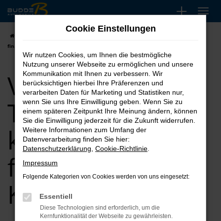
Zum
Hauptinhalt
Cookie Einstellungen
springen
Startseite
Köln
VW
VW T6.1 Transporter kaufen, leasen,
finanzieren für Köln
Wir nutzen Cookies, um Ihnen die bestmögliche
Nutzung unserer Webseite zu ermöglichen und unsere
VW T6.1
Kommunikation mit Ihnen zu verbessern. Wir
berücksichtigen hierbei Ihre Präferenzen und
verarbeiten Daten für Marketing und Statistiken nur,
Transporter
wenn Sie uns Ihre Einwilligung geben. Wenn Sie zu
einem späteren Zeitpunkt Ihre Meinung ändern, können
Sie die Einwilligung jederzeit für die Zukunft widerrufen.
kaufen, leasen,
Weitere Informationen zum Umfang der
Datenverarbeitung finden Sie hier:
Datenschutzerklärung
,
Cookie-Richtlinie
.
finanzieren für
Impressum
Folgende Kategorien von Cookies werden von uns eingesetzt:
Köln
Essentiell
Diese Technologien sind erforderlich, um die
Kernfunktionalität der Webseite zu gewährleisten.