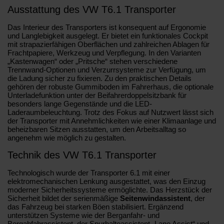
Ausstattung des VW T6.1 Transporter
Das Interieur des Transporters ist konsequent auf Ergonomie
und Langlebigkeit ausgelegt. Er bietet ein funktionales Cockpit
mit strapazierfähigen Oberflächen und zahlreichen Ablagen für
Frachtpapiere, Werkzeug und Verpflegung. In den Varianten
„Kastenwagen“ oder „Pritsche“ stehen verschiedene
Trennwand-Optionen und Verzurrsysteme zur Verfügung, um
die Ladung sicher zu fixieren. Zu den praktischen Details
gehören der robuste Gummiboden im Fahrerhaus, die optionale
Unterladefunktion unter der Beifahrerdoppelsitzbank für
besonders lange Gegenstände und die LED-
Laderaumbeleuchtung. Trotz des Fokus auf Nutzwert lässt sich
der Transporter mit Annehmlichkeiten wie einer Klimaanlage und
beheizbaren Sitzen ausstatten, um den Arbeitsalltag so
angenehm wie möglich zu gestalten.
Technik des VW T6.1 Transporter
Technologisch wurde der Transporter 6.1 mit einer
elektromechanischen Lenkung ausgestattet, was den Einzug
moderner Sicherheitssysteme ermöglichte. Das Herzstück der
Sicherheit bildet der serienmäßige
Seitenwindassistent
, der
das Fahrzeug bei starken Böen stabilisiert. Ergänzend
unterstützen Systeme wie der Berganfahr- und
Bergabfahrassistent, der Spurhalteassistent „Lane Assist“ und