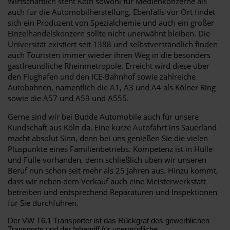
Wirtschaftlich steht Köln sowohl für Medienkonzerne als
auch für die Automobilherstellung. Ebenfalls vor Ort findet
sich ein Produzent von Spezialchemie und auch ein großer
Einzelhandelskonzern sollte nicht unerwähnt bleiben. Die
Universität existiert seit 1388 und selbstverständlich finden
auch Touristen immer wieder ihren Weg in die besonders
gastfreundliche Rheinmetropole. Erreicht wird diese über
den Flughafen und den ICE-Bahnhof sowie zahlreiche
Autobahnen, namentlich die A1, A3 und A4 als Kölner Ring
sowie die A57 und A59 und A555.
Gerne sind wir bei Budde Automobile auch für unsere
Kundschaft aus Köln da. Eine kurze Autofahrt ins Sauerland
macht absolut Sinn, denn bei uns genießen Sie die vielen
Pluspunkte eines Familienbetriebs. Kompetenz ist in Hülle
und Fülle vorhanden, denn schließlich üben wir unseren
Beruf nun schon seit mehr als 25 Jahren aus. Hinzu kommt,
dass wir neben dem Verkauf auch eine Meisterwerkstatt
betreiben und entsprechend Reparaturen und Inspektionen
für Sie durchführen.
Der VW T6.1 Transporter ist das Rückgrat des gewerblichen
Transports und der Inbegriff für unermüdliche