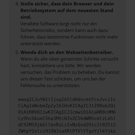
Stelle sicher, dass dein Browser und dein
Betriebssystem auf dem neuesten Stand
sind.
Veraltete Software birgt nicht nur ein
Sicherheitsrisiko, sondern kann auch dazu
führen, dass bestimmte Funktionen nicht mehr
unterstützt werden.
Wende dich an den Webseitenbetreiber.
Wenn du alle oben genannten Schritte versucht
hast, kontaktiere uns bitte. Wir werden
versuchen, das Problem zu beheben. Du kannst
uns diesen Text schicken, um uns bei der
Fehlersuche zu unterstützen:
ewogICJuYW1lIjogIk5ldHdvcmtFcnJvciIs
CiAgImNvbmZpZyI6IHsKICAgICJtZXRob2Qi
OiAiR0VUIiwKICAgICJ1cmwiOiAiaHR0cHM6
Ly9hcGkueC5ha3MtcHJvZC5hdWRhcmlzLm5l
dC92MS9jbGllbnRzLzIxNzQvd2Vic2l0ZS12
ZWhpY2xlcz93ZWJzaXRlPTVlYTgxYjlkYjkz