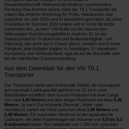
Einsatzbereitschaft. Während der Multivan zunehmend in
Richtung Pkw-Komfort rückte, blieb der T6.1 Transporter bis
zuletzt das ehrliche Werkzeug für Profis, Handwerker und
Logistiker. Im Jahr 2026 wird er besonders geschätzt, da seine
Produktion im Sommer 2024 endete und er somit die letzte
Generation des „echten“ VW-Bullis auf der klassischen
Volkswagen-Nutzfahrzeugplattform markiert. Er ist das
Statussymbol für Produktivität und Bodenständigkeit – ein
Fahrzeug, das nicht durch Chrom glänzt, sondern durch seine
Fähigkeit, jede Aufgabe klaglos zu bewältigen. Er signalisiert
Kompetenz und Verlässlichkeit, egal ob auf der Baustelle oder
bei der nächtlichen Expresszustellung.
Aus dem Datenblatt für den VW T6.1
Transporter
Der Transporter bietet eine funktionale Vielfalt, die konsequent
auf maximale Ladekapazität getrimmt ist. Er ist in zwei
Radständen erhältlich: dem kurzen Radstand mit einer Länge
von rund
4,90 Metern
und dem langen Radstand mit etwa
5,30
Metern
. Je nach Dachvariante (Normal-, Mittel- oder
Hochdach) variiert die Höhe zwischen etwa
1,99 Metern
und
2,48 Metern
. Ein markantes Merkmal ist der quadratische
Laderaum, der beim Kastenwagen ein Volumen von
5,8 bis 9,3
Kubikmetern
bietet. Die Ladebreite von 1.392 mm zwischen