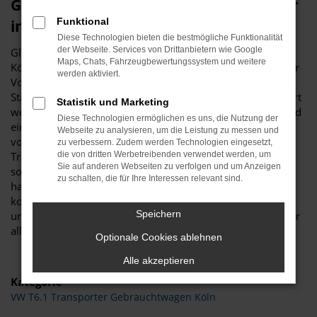
Glückwunsch zum VW T6.1 Transporter
Funktional
in Köln
Diese Technologien bieten die bestmögliche Funktionalität
der Webseite. Services von Drittanbietern wie Google
Glückwunsch: der VW T6.1 Transporter passt perfekt nach
Maps, Chats, Fahrzeugbewertungssystem und weitere
Köln und ist ganz sicher das passende Fahrzeug für Sie. Der
werden aktiviert.
Vorteil dieses Modells besteht darin, dass sowohl der
Stadtverkehr als auch längere Strecken souverän gemeistert
Statistik und Marketing
werden. Hinzu kommt eine herausragende Ausstattung und
Diese Technologien ermöglichen es uns, die Nutzung der
eine enorme Effizienz hinsichtlich der Motorisierung. Wir
Webseite zu analysieren, um die Leistung zu messen und
von Budde Automobile bieten Ihnen den VW T6.1
zu verbessern. Zudem werden Technologien eingesetzt,
Transporter sowohl als Neuwagen als auch als EU-Import
die von dritten Werbetreibenden verwendet werden, um
Sie auf anderen Webseiten zu verfolgen und um Anzeigen
sowie als Gebraucht- oder Jahreswagen. Entsprechend
zu schalten, die für Ihre Interessen relevant sind.
haben Sie die ganz große Auswahl und entscheiden
komplett selbst, mit welchem Modell Sie fortan in Köln
Speichern
unterwegs sind. Wir beraten Sie gerne und stehen Ihnen für
all Ihre Fragen Rede und Antwort.
Optionale Cookies ablehnen
Alle akzeptieren
Kategorie
VW T6.1 Transporter Gebrauchtwagen Köln