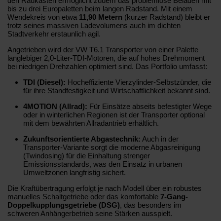
den Radkästen ermöglicht zudem das problemlose Beladen mit
bis zu drei Europaletten beim langen Radstand. Mit einem
Wendekreis von etwa
11,90 Metern
(kurzer Radstand) bleibt er
trotz seines massiven Ladevolumens auch im dichten
Stadtverkehr erstaunlich agil.
Angetrieben wird der VW T6.1 Transporter von einer Palette
langlebiger 2,0-Liter-TDI-Motoren, die auf hohes Drehmoment
bei niedrigen Drehzahlen optimiert sind. Das Portfolio umfasst:
TDI (Diesel):
Hocheffiziente Vierzylinder-Selbstzünder, die
für ihre Standfestigkeit und Wirtschaftlichkeit bekannt sind.
4MOTION (Allrad):
Für Einsätze abseits befestigter Wege
oder in winterlichen Regionen ist der Transporter optional
mit dem bewährten Allradantrieb erhältlich.
Zukunftsorientierte Abgastechnik:
Auch in der
Transporter-Variante sorgt die moderne Abgasreinigung
(Twindosing) für die Einhaltung strenger
Emissionsstandards, was den Einsatz in urbanen
Umweltzonen langfristig sichert.
Die Kraftübertragung erfolgt je nach Modell über ein robustes
manuelles Schaltgetriebe oder das komfortable
7-Gang-
Doppelkupplungsgetriebe (DSG)
, das besonders im
schweren Anhängerbetrieb seine Stärken ausspielt.