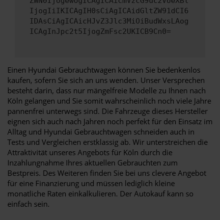
ZWN0IjogewogICAgICAicmVzcG9uc2VUeXBl
IjogIiIKICAgIH0sCiAgICAidGltZW91dCI6
IDAsCiAgICAicHJvZ3Jlc3MiOiBudWxsLAog
ICAgInJpc2t5IjogZmFsc2UKICB9Cn0=
Einen Hyundai Gebrauchtwagen können Sie bedenkenlos
kaufen, sofern Sie sich an uns wenden. Unser Versprechen
besteht darin, dass nur mängelfreie Modelle zu Ihnen nach
Köln gelangen und Sie somit wahrscheinlich noch viele Jahre
pannenfrei unterwegs sind. Die Fahrzeuge dieses Hersteller
eignen sich auch nach Jahren noch perfekt für den Einsatz im
Alltag und Hyundai Gebrauchtwagen schneiden auch in
Tests und Vergleichen erstklassig ab. Wir unterstreichen die
Attraktivität unseres Angebots für Köln durch die
Inzahlungnahme Ihres aktuellen Gebrauchten zum
Bestpreis. Des Weiteren finden Sie bei uns clevere Angebot
für eine Finanzierung und müssen lediglich kleine
monatliche Raten einkalkulieren. Der Autokauf kann so
einfach sein.