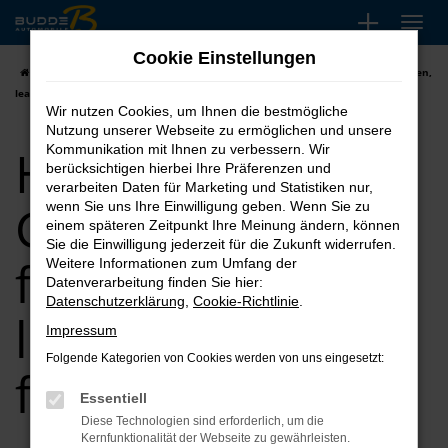
Zum
Hauptinhalt
Cookie Einstellungen
springen
Startseite
Köln
Hyundai
Hyundai Gebrauchtwagen für Köln kaufen,
leasen, finanzieren
Wir nutzen Cookies, um Ihnen die bestmögliche
Nutzung unserer Webseite zu ermöglichen und unsere
Hyundai
Kommunikation mit Ihnen zu verbessern. Wir
berücksichtigen hierbei Ihre Präferenzen und
verarbeiten Daten für Marketing und Statistiken nur,
Gebrauchtwagen
wenn Sie uns Ihre Einwilligung geben. Wenn Sie zu
einem späteren Zeitpunkt Ihre Meinung ändern, können
Sie die Einwilligung jederzeit für die Zukunft widerrufen.
für Köln kaufen,
Weitere Informationen zum Umfang der
Datenverarbeitung finden Sie hier:
Datenschutzerklärung
,
Cookie-Richtlinie
.
leasen,
Impressum
Folgende Kategorien von Cookies werden von uns eingesetzt:
finanzieren
Essentiell
Diese Technologien sind erforderlich, um die
Kernfunktionalität der Webseite zu gewährleisten.