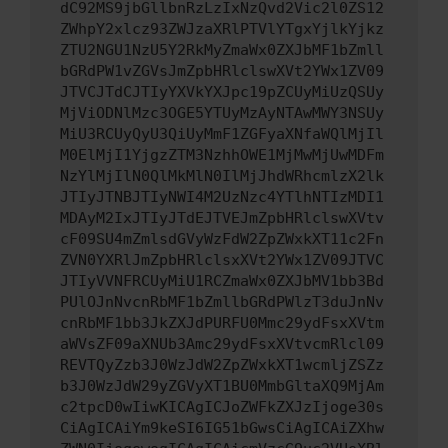
dC92MS9jbGllbnRzLzIxNzQvd2Vic2l0ZS12
ZWhpY2xlcz93ZWJzaXRlPTVlYTgxYjlkYjkz
ZTU2NGU1NzU5Y2RkMyZmaWx0ZXJbMF1bZmll
bGRdPW1vZGVsJmZpbHRlclswXVt2YWx1ZV09
JTVCJTdCJTIyYXVkYXJpc19pZCUyMiUzQSUy
MjViODNlMzc3OGE5YTUyMzAyNTAwMWY3NSUy
MiU3RCUyQyU3QiUyMmF1ZGFyaXNfaWQlMjIl
M0ElMjI1YjgzZTM3NzhhOWE1MjMwMjUwMDFm
NzYlMjIlN0QlMkMlN0IlMjJhdWRhcmlzX2lk
JTIyJTNBJTIyNWI4M2UzNzc4YTlhNTIzMDI1
MDAyM2IxJTIyJTdEJTVEJmZpbHRlclswXVtv
cF09SU4mZmlsdGVyWzFdW2ZpZWxkXT11c2Fn
ZVN0YXRlJmZpbHRlclsxXVt2YWx1ZV09JTVC
JTIyVVNFRCUyMiU1RCZmaWx0ZXJbMV1bb3Bd
PUlOJnNvcnRbMF1bZmllbGRdPWlzT3duJnNv
cnRbMF1bb3JkZXJdPURFU0Mmc29ydFsxXVtm
aWVsZF09aXNUb3Amc29ydFsxXVtvcmRlcl09
REVTQyZzb3J0WzJdW2ZpZWxkXT1wcmljZSZz
b3J0WzJdW29yZGVyXT1BU0MmbGltaXQ9MjAm
c2tpcD0wIiwKICAgICJoZWFkZXJzIjoge30s
CiAgICAiYm9keSI6IG51bGwsCiAgICAiZXhw