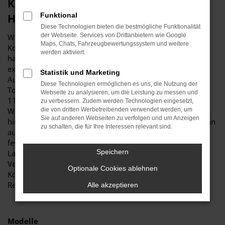
Kein Kompromiss, sondern ein 1a
Funktional
Hyundai Gebrauchtwagen für Köln
Diese Technologien bieten die bestmögliche Funktionalität
der Webseite. Services von Drittanbietern wie Google
Wer sagt, dass ein Hyundai Gebrauchtwagen immer einen
Maps, Chats, Fahrzeugbewertungssystem und weitere
Kompromiss darstellen muss? Für Ihre Mobilität in Köln
werden aktiviert.
handelt es sich um die erste Wahl, was vor allem am
exzellenten Preis-Leistungs-Verhältnis liegt. Bei Budde
Statistik und Marketing
Automobile finden Sie Hyundai Gebrauchtwagen in
Diese Technologien ermöglichen es uns, die Nutzung der
Topzustand. Wir verfügen auf einer Fläche von mehr als
Webseite zu analysieren, um die Leistung zu messen und
11.000 Quadratmetern über erstklassige
zu verbessern. Zudem werden Technologien eingesetzt,
Werkstattkapazitäten und lassen unsere Kfz-Meister genau
die von dritten Werbetreibenden verwendet werden, um
Sie auf anderen Webseiten zu verfolgen und um Anzeigen
hinschauen. Ein Hyundai Gebrauchtwagen gelangt erst dann
zu schalten, die für Ihre Interessen relevant sind.
auf die Straßen von Köln, wenn keinerlei Mängel
festzustellen sind. Das betrifft sowohl die Karosserie und
Speichern
Lackierung als auch die „inneren Werte“ bis hin zu den
Verschleißteilen. Vertrauen Sie für Ihr neues Fahrzeug für
Optionale Cookies ablehnen
Köln auf unseren Familienbetrieb und unsere erstklassige
Reputation.
Alle akzeptieren
Modelle