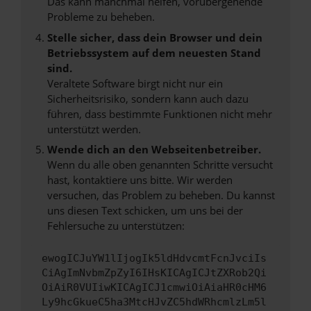
Das kann manchmal helfen, vorübergehende
Probleme zu beheben.
Stelle sicher, dass dein Browser und dein
Betriebssystem auf dem neuesten Stand
sind.
Veraltete Software birgt nicht nur ein
Sicherheitsrisiko, sondern kann auch dazu
führen, dass bestimmte Funktionen nicht mehr
unterstützt werden.
Wende dich an den Webseitenbetreiber.
Wenn du alle oben genannten Schritte versucht
hast, kontaktiere uns bitte. Wir werden
versuchen, das Problem zu beheben. Du kannst
uns diesen Text schicken, um uns bei der
Fehlersuche zu unterstützen:
ewogICJuYW1lIjogIk5ldHdvcmtFcnJvciIs
CiAgImNvbmZpZyI6IHsKICAgICJtZXRob2Qi
OiAiR0VUIiwKICAgICJ1cmwiOiAiaHR0cHM6
Ly9hcGkueC5ha3MtcHJvZC5hdWRhcmlzLm5l