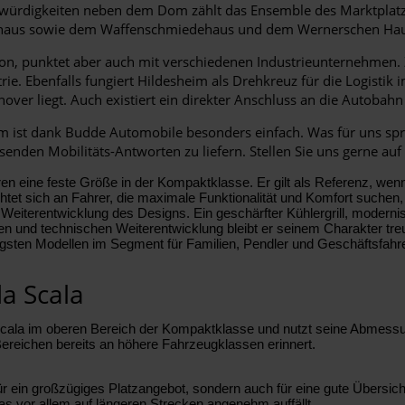
swürdigkeiten neben dem Dom zählt das Ensemble des Marktplatze
aus sowie dem Waffenschmiedehaus und dem Wernerschen Hau
Region, punktet aber auch mit verschiedenen Industrieunternehmen
strie. Ebenfalls fungiert Hildesheim als Drehkreuz für die Logist
er liegt. Auch existiert ein direkter Anschluss an die Autobahn 
im ist dank Budde Automobile besonders einfach. Was für uns spri
enden Mobilitäts-Antworten zu liefern. Stellen Sie uns gerne auf 
ren eine feste Größe in der Kompaktklasse. Er gilt als Referenz, we
ichtet sich an Fahrer, die maximale Funktionalität und Komfort suc
 Weiterentwicklung des Designs. Ein geschärfter Kühlergrill, modernis
hen und technischen Weiterentwicklung bleibt er seinem Charakter treu
igsten Modellen im Segment für Familien, Pendler und Geschäftsfahre
a Scala
a Scala im oberen Bereich der Kompaktklasse und nutzt seine Abmes
ereichen bereits an höhere Fahrzeugklassen erinnert.
ür ein großzügiges Platzangebot, sondern auch für eine gute Übersicht
as vor allem auf längeren Strecken angenehm auffällt.