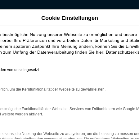
Cookie Einstellungen
für Hildesheim
ie bestmögliche Nutzung unserer Webseite zu ermöglichen und unsere
, leasen, finanzier
hierbei Ihre Präferenzen und verarbeiten Daten für Marketing und Stati
einem späteren Zeitpunkt Ihre Meinung ändern, können Sie die Einwillig
en zum Umfang der Datenverarbeitung finden Sie hier:
Datenschutzerkl
 Hildesheim
en von uns eingesetzt:
 ist ganz sicher das passende Fahrzeug für Sie. Der Vorteil dies
mt eine herausragende Ausstattung und eine enorme Effizienz hi
rlich, um die Kernfunktionalität der Webseite zu gewährleisten.
ls EU-Import sowie als Gebraucht- oder Jahreswagen. Entspreche
unterwegs sind. Wir beraten Sie gerne und stehen Ihnen für all I
estmögliche Funktionalität der Webseite. Services von Drittanbietern wie Google 
eitere werden aktiviert.
r: Network Error
 es uns, die Nutzung der Webseite zu analysieren, um die Leistung zu messen u