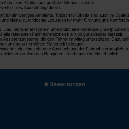
in Aluminium-Optik und sportliche Interieur-Dekore
rwerks- bzw. Ausstattungsdetails
 für ein wertiges Ambiente. Typisch für Škoda sind auch im Scala zahl
en und kleine, durchdachte Lösungen für mehr Ordnung und Komfort 
Das Infotainmentsystem unterstützt eine kabellose Smartphone-Integra
s alle relevanten Fahrinformationen klar und gut ablesbar darstellt.
ner Assistenzsysteme, die den Fahrer im Alltag unterstützen. Dazu z
nnen und so zur erhöhten Sicherheit beitragen.
werfer, die eine sehr gute Ausleuchtung der Fahrbahn ermöglichen un
erleichtern zudem das Rangieren im urbanen Umfeld erheblich.
Bewertungen