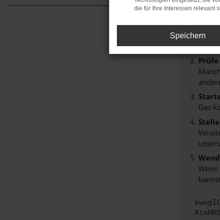
Technologien eingesetzt, die v
Beim Lade
die für Ihre Interessen relevant s
Hier sind
Überp
Speichern
Laden
Prüfe
Manche
andere
Start
Das k
Stell
Veralt
unters
Wende
Wenn d
kannst
ewogI
AiaHR