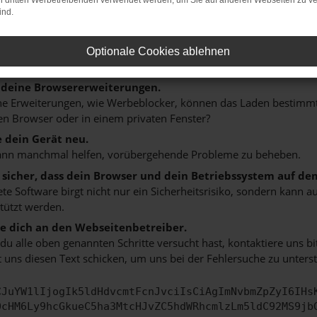
on dritten Werbetreibenden verwendet werden, um Sie auf anderen Webseiten zu ve
n ist ein Fehler aufgetreten.
ind.
 ein paar Tipps, die dir helfen können:
rüfe deine Firewall und deine Internetverbindung.
Optionale Cookies ablehnen
 andere Webseiten, zum Beispiel deine Suchmaschine?
 deine Browsererweiterungen.
 Erweiterungen, wie Werbeblocker, können das Laden bestimmter 
n Browser oder in einem privaten Fenster?
e dein Gerät neu.
ann manchmal helfen, vorübergehende Probleme zu beheben.
e sicher, dass dein Browser und dein Betriebssystem auf de
ete Software birgt nicht nur ein Sicherheitsrisiko, sondern kann
tützt werden.
 dich an den Webseitenbetreiber.
u alle oben genannten Schritte versucht hast, kontaktiere uns 
 uns diesen Text schicken, um uns bei der Fehlersuche zu unterst
CJuYW1lIjogIk5ldHdvcmtFcnJvciIsCiAgImNvbmZpZyI6IHs
0cHM6Ly9hcGkueC5ha3MtcHJvZC5hdWRhcmlzLm5ldC92MS9jb