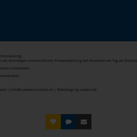
rstzulassung).
er der ehemaligen unverbindlichen Preisempfehlung des Herstellers am Tag der Erstzula
rrtümer vorbehalten.
 vorbehalten.
elecke | info@buddeautomobile.de |
Webdesign by audaris.de