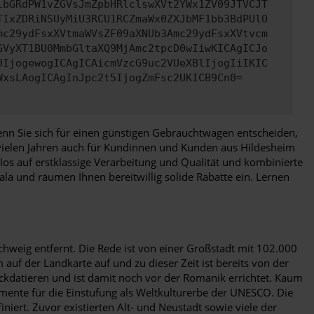
lbGRdPW1vZGVsJmZpbHRlclswXVt2YWx1ZV09JTVCJT
TIxZDRiNSUyMiU3RCU1RCZmaWx0ZXJbMF1bb3BdPUlO
mc29ydFsxXVtmaWVsZF09aXNUb3Amc29ydFsxXVtvcm
GVyXT1BU0MmbGltaXQ9MjAmc2tpcD0wIiwKICAgICJo
0IjogewogICAgICAicmVzcG9uc2VUeXBlIjogIiIKIC
WxsLAogICAgInJpc2t5IjogZmFsc2UKICB9Cn0=
, wenn Sie sich für einen günstigen Gebrauchtwagen entscheiden,
 vielen Jahren auch für Kundinnen und Kunden aus Hildesheim
os auf erstklassige Verarbeitung und Qualität und kombinierte
ala und räumen Ihnen bereitwillig solide Rabatte ein. Lernen
hweig entfernt. Die Rede ist von einer Großstadt mit 102.000
uf der Landkarte auf und zu dieser Zeit ist bereits von der
ückdatieren und ist damit noch vor der Romanik errichtet. Kaum
umente für die Einstufung als Weltkulturerbe der UNESCO. Die
iert. Zuvor existierten Alt- und Neustadt sowie viele der