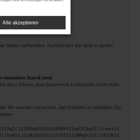
rfolgen und um Anzeigen zu schalten,
Alle akzeptieren
Seiten verhindern. Funktioniert die Seite in einem
m neuesten Stand sind.
 auch dazu führen, dass bestimmte Funktionen nicht mehr
bitte. Wir werden versuchen, das Problem zu beheben. Du
ützen:
KICAgICJtZXRob2QiOiAiR0VUIiwKICAgICJ1cmwiOi
GllbnRzLzIxNzQvd2Vic2l0ZS12ZWhpY2xlcz93ZWJz