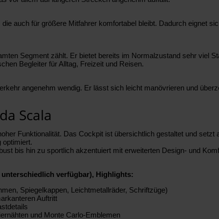
die auch für größere Mitfahrer komfortabel bleibt. Dadurch eignet sich
esamten Segment zählt. Er bietet bereits im Normalzustand sehr viel
chen Begleiter für Alltag, Freizeit und Reisen.
erkehr angenehm wendig. Er lässt sich leicht manövrieren und überze
da Scala
 Funktionalität. Das Cockpit ist übersichtlich gestaltet und setzt au
 optimiert.
bust bis hin zu sportlich akzentuiert mit erweiterten Design- und Kom
unterschiedlich verfügbar), Highlights:
hmen, Spiegelkappen, Leichtmetallräder, Schriftzüge)
arkanteren Auftritt
stdetails
n Ziernähten und Monte Carlo-Emblemen