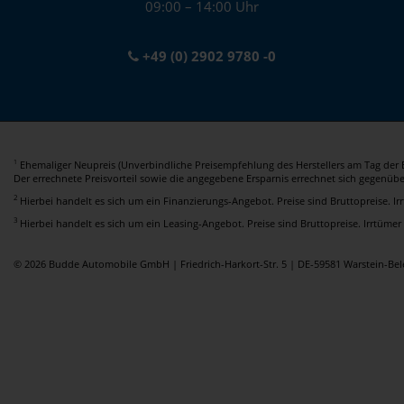
09:00 – 14:00 Uhr
+49 (0) 2902 9780 -0
Ehemaliger Neupreis (Unverbindliche Preisempfehlung des Herstellers am Tag der E
1
Der errechnete Preisvorteil sowie die angegebene Ersparnis errechnet sich gegenüb
2
Hierbei handelt es sich um ein Finanzierungs-Angebot. Preise sind Bruttopreise. I
3
Hierbei handelt es sich um ein Leasing-Angebot. Preise sind Bruttopreise. Irrtümer
© 2026 Budde Automobile GmbH | Friedrich-Harkort-Str. 5 | DE-59581 Warstein-B