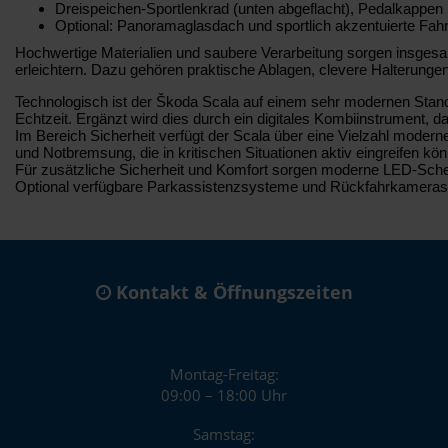
Dreispeichen-Sportlenkrad (unten abgeflacht), Pedalkappen 
Optional: Panoramaglasdach und sportlich akzentuierte Fah
Hochwertige Materialien und saubere Verarbeitung sorgen insgesamt
erleichtern. Dazu gehören praktische Ablagen, clevere Halterung
Technologisch ist der Škoda Scala auf einem sehr modernen Stand. 
Echtzeit. Ergänzt wird dies durch ein digitales Kombiinstrument, da
Im Bereich Sicherheit verfügt der Scala über eine Vielzahl moder
und Notbremsung, die in kritischen Situationen aktiv eingreifen kö
Für zusätzliche Sicherheit und Komfort sorgen moderne LED-Schein
Optional verfügbare Parkassistenzsysteme und Rückfahrkameras 
Kontakt & Öffnungszeiten
Montag-Freitag:
09:00 – 18:00 Uhr
Samstag: