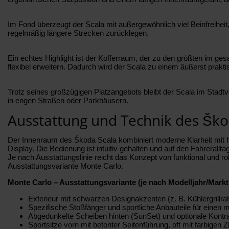
Im Fond überzeugt der Scala mit außergewöhnlich viel Beinfreiheit, 
regelmäßig längere Strecken zurücklegen.
Ein echtes Highlight ist der Kofferraum, der zu den größten im g
flexibel erweitern. Dadurch wird der Scala zu einem äußerst praktis
Trotz seines großzügigen Platzangebots bleibt der Scala im Stadtv
in engen Straßen oder Parkhäusern.
Ausstattung und Technik des Ško
Der Innenraum des Škoda Scala kombiniert moderne Klarheit mit hoher
Display. Die Bedienung ist intuitiv gehalten und auf den Fahreralltag
Je nach Ausstattungslinie reicht das Konzept von funktional und ro
Ausstattungsvariante Monte Carlo.
Monte Carlo – Ausstattungsvariante (je nach Modelljahr/Markt 
Exterieur mit schwarzen Designakzenten (z. B. Kühlergrillra
Spezifische Stoßfänger und sportliche Anbauteile für einen m
Abgedunkelte Scheiben hinten (SunSet) und optionale Kontra
Sportsitze vorn mit betonter Seitenführung, oft mit farbige