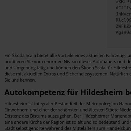
aXRlP
dCJTI
JnNvc
Rlcl0
ZWFkZ
AgIH0
Ein Škoda Scala bietet alle Vorteile eines aktuellen Fahrzeugs 
profitieren Sie vom enormen Niveau dieses Autobauers und des
und Umgebung tätig und können den Škoda Scala für Hildesheim
diese mit aktuellen Extras und Sicherheitssystemen. Natürlich 
Sie uns kennen.
Autokompetenz für Hildesheim b
Hildesheim ist integraler Bestandteil der Metropolregion Han
Einwohnern und einer der schönsten und ältesten Städte Nieder
Existenz des Bistums auszugehen. Der Hildesheimer Mariendom l
eine andere Kirche der Region ist so alt und so bedeutend und
Stadt selbst gehörte während des Mittelalters zum Handelsbund 