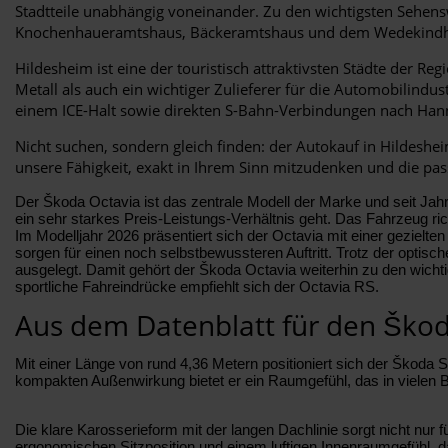
Stadtteile unabhängig voneinander. Zu den wichtigsten Sehen
Knochenhaueramtshaus, Bäckeramtshaus und dem Wedekindh
Hildesheim ist eine der touristisch attraktivsten Städte der 
Metall als auch ein wichtiger Zulieferer für die Automobilindu
einem ICE-Halt sowie direkten S-Bahn-Verbindungen nach Hannov
Nicht suchen, sondern gleich finden: der Autokauf in Hildeshe
unsere Fähigkeit, exakt in Ihrem Sinn mitzudenken und die pass
Der Škoda Octavia ist das zentrale Modell der Marke und seit Jah
ein sehr starkes Preis-Leistungs-Verhältnis geht. Das Fahrzeug r
Im Modelljahr 2026 präsentiert sich der Octavia mit einer gezielten
sorgen für einen noch selbstbewussteren Auftritt. Trotz der optisc
ausgelegt. Damit gehört der Škoda Octavia weiterhin zu den wicht
sportliche Fahreindrücke empfiehlt sich der Octavia RS.
Aus dem Datenblatt für den Škod
Mit einer Länge von rund 4,36 Metern positioniert sich der Škod
kompakten Außenwirkung bietet er ein Raumgefühl, das in vielen B
Die klare Karosserieform mit der langen Dachlinie sorgt nicht nur f
ergonomischen Sitzposition und einem luftigen Innenraumgefühl, d