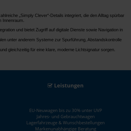
reiche „Simply Clever“-Details integriert, die den Alltag spürbar
im Innenraum.
tion und bietet Zugriff auf digitale Dienste sowie Navigation in
ählen unter anderem Systeme zur Spurführung, Abstandskontrolle
d gleichzeitig für eine klare, moderne Lichtsignatur sorgen.
Leistungen
EU-Neuwagen bis zu 30% unter UVP
Jahres- und Gebrauchtwagen
Lagerfahrzeuge & Wunschbestellungen
Markenunabhängige Beratung