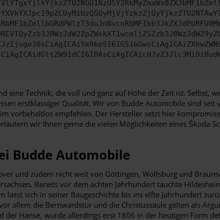
TVlYTgxYjlkYjkzZTU2NGU1NzU5Y2RkMyZmaWx0ZXJbMF1bZml
yYXVkYXJpc19pZCUyMiUzQSUyMjVjYzkzZjQyYjkzZTU2NTAwY
nRbMF1bZmllbGRdPWlzT3duJnNvcnRbMF1bb3JkZXJdPURFU0M
9REVTQyZzb3J0WzJdW2ZpZWxkXT1wcmljZSZzb3J0WzJdW29yZ
XJzIjoge30sCiAgICAiYm9keSI6IG51bGwsCiAgICAiZXhwZWN
sCiAgICAidGltZW91dCI6IDAsCiAgICAicHJvZ3Jlc3MiOiBud
und eine Technik, die voll und ganz auf Höhe der Zeit ist. Selbst
sen erstklassiger Qualität. Wir von Budde Automobile sind seit
 vorbehaltlos empfehlen. Der Hersteller setzt hier kompromissl
erläutern wir Ihnen gerne die vielen Möglichkeiten eines Škoda Sc
ei Budde Automobile
nover und zudem nicht weit von Göttingen, Wolfsburg und Braunsc
sachsen. Bereits vor dem achten Jahrhundert tauchte Hildesheim a
ässt sich in seiner Baugeschichte bis ins elfte Jahrhundert zur
 vor allem die Bernwardstür und die Christussäule gelten als Arg
der Hanse, wurde allerdings erst 1806 in der heutigen Form defin