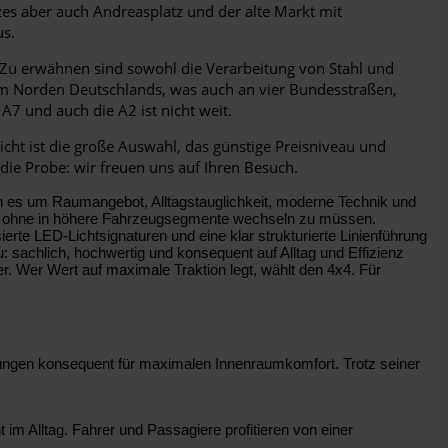
s aber auch Andreasplatz und der alte Markt mit
s.
. Zu erwähnen sind sowohl die Verarbeitung von Stahl und
ik im Norden Deutschlands, was auch an vier Bundesstraßen,
A7 und auch die A2 ist nicht weit.
cht ist die große Auswahl, das günstige Preisniveau und
die Probe: wir freuen uns auf Ihren Besuch.
nn es um Raumangebot, Alltagstauglichkeit, moderne Technik und
hen, ohne in höhere Fahrzeugsegmente wechseln zu müssen.
ierte LED-Lichtsignaturen und eine klar strukturierte Linienführung
: sachlich, hochwertig und konsequent auf Alltag und Effizienz
r. Wer Wert auf maximale Traktion legt, wählt den 4x4. Für
sungen konsequent für maximalen Innenraumkomfort. Trotz seiner
 im Alltag. Fahrer und Passagiere profitieren von einer