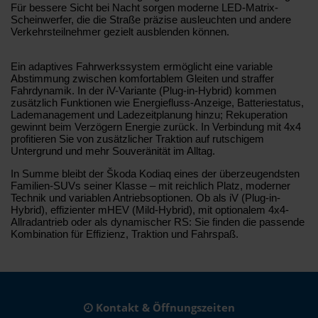
Für bessere Sicht bei Nacht sorgen moderne LED-Matrix-
Scheinwerfer, die die Straße präzise ausleuchten und andere
Verkehrsteilnehmer gezielt ausblenden können.
Ein adaptives Fahrwerkssystem ermöglicht eine variable
Abstimmung zwischen komfortablem Gleiten und straffer
Fahrdynamik. In der iV-Variante (Plug-in-Hybrid) kommen
zusätzlich Funktionen wie Energiefluss-Anzeige, Batteriestatus,
Lademanagement und Ladezeitplanung hinzu; Rekuperation
gewinnt beim Verzögern Energie zurück. In Verbindung mit 4x4
profitieren Sie von zusätzlicher Traktion auf rutschigem
Untergrund und mehr Souveränität im Alltag.
In Summe bleibt der Škoda Kodiaq eines der überzeugendsten
Familien-SUVs seiner Klasse – mit reichlich Platz, moderner
Technik und variablen Antriebsoptionen. Ob als iV (Plug-in-
Hybrid), effizienter mHEV (Mild-Hybrid), mit optionalem 4x4-
Allradantrieb oder als dynamischer RS: Sie finden die passende
Kombination für Effizienz, Traktion und Fahrspaß.
Kontakt & Öffnungszeiten