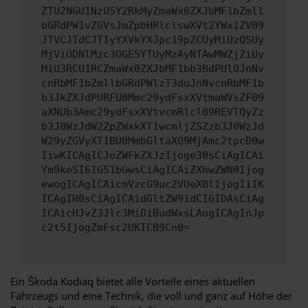
ZTU2NGU1NzU5Y2RkMyZmaWx0ZXJbMF1bZmll
bGRdPW1vZGVsJmZpbHRlclswXVt2YWx1ZV09
JTVCJTdCJTIyYXVkYXJpc19pZCUyMiUzQSUy
MjViODNlMzc3OGE5YTUyMzAyNTAwMWZjZiUy
MiU3RCU1RCZmaWx0ZXJbMF1bb3BdPUlOJnNv
cnRbMF1bZmllbGRdPWlzT3duJnNvcnRbMF1b
b3JkZXJdPURFU0Mmc29ydFsxXVtmaWVsZF09
aXNUb3Amc29ydFsxXVtvcmRlcl09REVTQyZz
b3J0WzJdW2ZpZWxkXT1wcmljZSZzb3J0WzJd
W29yZGVyXT1BU0MmbGltaXQ9MjAmc2tpcD0w
IiwKICAgICJoZWFkZXJzIjoge30sCiAgICAi
Ym9keSI6IG51bGwsCiAgICAiZXhwZWN0Ijog
ewogICAgICAicmVzcG9uc2VUeXBlIjogIiIK
ICAgIH0sCiAgICAidGltZW91dCI6IDAsCiAg
ICAicHJvZ3Jlc3MiOiBudWxsLAogICAgInJp
c2t5IjogZmFsc2UKICB9Cn0=
Ein Škoda Kodiaq bietet alle Vorteile eines aktuellen
Fahrzeugs und eine Technik, die voll und ganz auf Höhe der