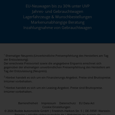
EU-Neuwagen bis zu 30% unter UVP
Jahres- und Gebrauchtwagen
Lagerfahrzeuge & Wunschbestellungen
Markenunabhängige Beratung
Inzahlungnahme von Gebrauchtwagen
Ehemaliger Neupreis (Unverbindliche Preisempfehlung des Herstellers am Tag
1
der Erstzulassung).
Der errechnete Preisvorteil sowie die angegebene Ersparnis errechnet sich
gegenüber der ehemaligen unverbindlichen Preisempfehlung des Herstellers am
Tag der Erstzulassung (Neupreis).
2
Hierbei handelt es sich um ein Finanzierungs-Angebot. Preise sind Bruttopreise.
Irrtümer vorbehalten.
3
Hierbei handelt es sich um ein Leasing-Angebot. Preise sind Bruttopreise.
Irrtümer vorbehalten.
Barrierefreiheit
Impressum
Datenschutz
EU Data Act
Cookie Einstellungen
© 2026 Budde Automobile GmbH | Friedrich-Harkort-Str. 5 | DE-59581 Warstein-
Belecke | info@buddeautomobile.de |
Webdesign by audaris.de