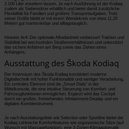
2.100 Liter erweitern lassen. Je nach Ausführung ist der Kodiaq
zudem als Siebensitzer erhältlich und bietet damit zusätzliche
Flexibilität für Familien und größere Transportaufgaben. Trotz
seiner Größe bleibt er mit einem Wendekreis von etwa 11,20
Metern gut manövrierbar und alltagstauglich.
Hinweis 4x4: Der optionale Allradantrieb verbessert Traktion und
Stabilität bei wechselnden Straßenverhältnissen und unterstützt
das sichere Anfahren am Berg sowie das Ziehen eines
Anhängers.
Ausstattung des Škoda Kodiaq
Der Innenraum des Škoda Kodiaq kombiniert moderne
Digitaltechnik mit hoher Funktionalität und wertiger Verarbeitung.
Ein zentrales Element sind die „Smart Dials“ in der
Mittelkonsole, die eine intuitive Steuerung von Komfort- und
Fahrzeugfunktionen ermöglichen. Ergänzt wird das Cockpit
durch ein großes, freistehendes Infotainment-Display und ein
digitales Kombiinstrument.
Je nach Ausstattungslinie wie Selection oder Sportline bietet der
Kodiaq zahlreiche Komfortfeatures wie ergonomische Sitze (auf
Wunsch mit Massagefunktion), eine 3-Zonen-Klimaautomatik