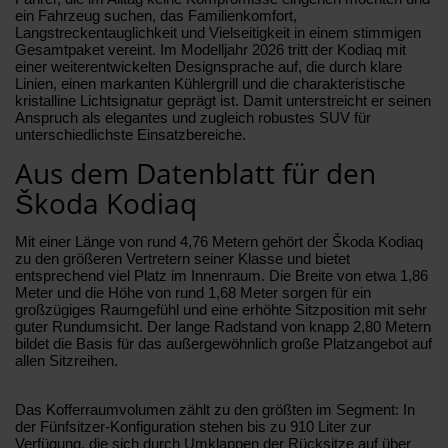
ein Fahrzeug suchen, das Familienkomfort,
Langstreckentauglichkeit und Vielseitigkeit in einem stimmigen
Gesamtpaket vereint. Im Modelljahr 2026 tritt der Kodiaq mit
einer weiterentwickelten Designsprache auf, die durch klare
Linien, einen markanten Kühlergrill und die charakteristische
kristalline Lichtsignatur geprägt ist. Damit unterstreicht er seinen
Anspruch als elegantes und zugleich robustes SUV für
unterschiedlichste Einsatzbereiche.
Aus dem Datenblatt für den
Škoda Kodiaq
Mit einer Länge von rund 4,76 Metern gehört der Škoda Kodiaq
zu den größeren Vertretern seiner Klasse und bietet
entsprechend viel Platz im Innenraum. Die Breite von etwa 1,86
Meter und die Höhe von rund 1,68 Meter sorgen für ein
großzügiges Raumgefühl und eine erhöhte Sitzposition mit sehr
guter Rundumsicht. Der lange Radstand von knapp 2,80 Metern
bildet die Basis für das außergewöhnlich große Platzangebot auf
allen Sitzreihen.
Das Kofferraumvolumen zählt zu den größten im Segment: In
der Fünfsitzer-Konfiguration stehen bis zu 910 Liter zur
Verfügung, die sich durch Umklappen der Rücksitze auf über