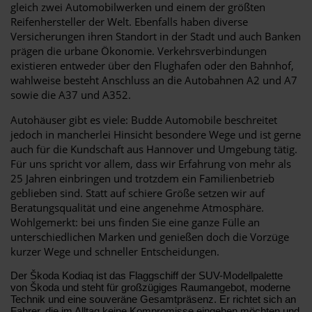
gleich zwei Automobilwerken und einem der größten
Reifenhersteller der Welt. Ebenfalls haben diverse
Versicherungen ihren Standort in der Stadt und auch Banken
prägen die urbane Ökonomie. Verkehrsverbindungen
existieren entweder über den Flughafen oder den Bahnhof,
wahlweise besteht Anschluss an die Autobahnen A2 und A7
sowie die A37 und A352.
Autohäuser gibt es viele: Budde Automobile beschreitet
jedoch in mancherlei Hinsicht besondere Wege und ist gerne
auch für die Kundschaft aus Hannover und Umgebung tätig.
Für uns spricht vor allem, dass wir Erfahrung von mehr als
25 Jahren einbringen und trotzdem ein Familienbetrieb
geblieben sind. Statt auf schiere Größe setzen wir auf
Beratungsqualität und eine angenehme Atmosphäre.
Wohlgemerkt: bei uns finden Sie eine ganze Fülle an
unterschiedlichen Marken und genießen doch die Vorzüge
kurzer Wege und schneller Entscheidungen.
Der Škoda Kodiaq ist das Flaggschiff der SUV-Modellpalette
von Škoda und steht für großzügiges Raumangebot, moderne
Technik und eine souveräne Gesamtpräsenz. Er richtet sich an
Fahrer, die im Alltag keine Kompromisse eingehen möchten und