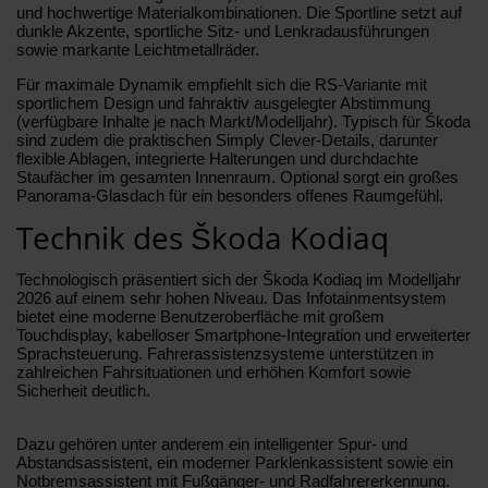
und hochwertige Materialkombinationen. Die Sportline setzt auf
dunkle Akzente, sportliche Sitz- und Lenkradausführungen
sowie markante Leichtmetallräder.
Für maximale Dynamik empfiehlt sich die RS-Variante mit
sportlichem Design und fahraktiv ausgelegter Abstimmung
(verfügbare Inhalte je nach Markt/Modelljahr). Typisch für Škoda
sind zudem die praktischen Simply Clever-Details, darunter
flexible Ablagen, integrierte Halterungen und durchdachte
Staufächer im gesamten Innenraum. Optional sorgt ein großes
Panorama-Glasdach für ein besonders offenes Raumgefühl.
Technik des Škoda Kodiaq
Technologisch präsentiert sich der Škoda Kodiaq im Modelljahr
2026 auf einem sehr hohen Niveau. Das Infotainmentsystem
bietet eine moderne Benutzeroberfläche mit großem
Touchdisplay, kabelloser Smartphone-Integration und erweiterter
Sprachsteuerung. Fahrerassistenzsysteme unterstützen in
zahlreichen Fahrsituationen und erhöhen Komfort sowie
Sicherheit deutlich.
Dazu gehören unter anderem ein intelligenter Spur- und
Abstandsassistent, ein moderner Parklenkassistent sowie ein
Notbremsassistent mit Fußgänger- und Radfahrererkennung.