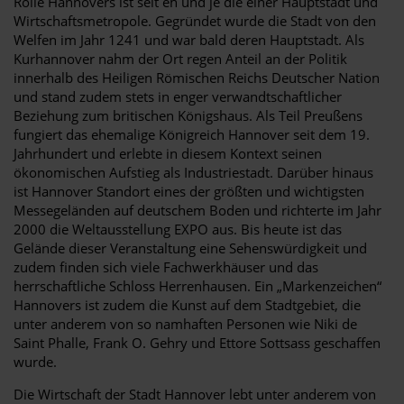
Rolle Hannovers ist seit eh und je die einer Hauptstadt und
Wirtschaftsmetropole. Gegründet wurde die Stadt von den
Welfen im Jahr 1241 und war bald deren Hauptstadt. Als
Kurhannover nahm der Ort regen Anteil an der Politik
innerhalb des Heiligen Römischen Reichs Deutscher Nation
und stand zudem stets in enger verwandtschaftlicher
Beziehung zum britischen Königshaus. Als Teil Preußens
fungiert das ehemalige Königreich Hannover seit dem 19.
Jahrhundert und erlebte in diesem Kontext seinen
ökonomischen Aufstieg als Industriestadt. Darüber hinaus
ist Hannover Standort eines der größten und wichtigsten
Messegeländen auf deutschem Boden und richterte im Jahr
2000 die Weltausstellung EXPO aus. Bis heute ist das
Gelände dieser Veranstaltung eine Sehenswürdigkeit und
zudem finden sich viele Fachwerkhäuser und das
herrschaftliche Schloss Herrenhausen. Ein „Markenzeichen“
Hannovers ist zudem die Kunst auf dem Stadtgebiet, die
unter anderem von so namhaften Personen wie Niki de
Saint Phalle, Frank O. Gehry und Ettore Sottsass geschaffen
wurde.
Die Wirtschaft der Stadt Hannover lebt unter anderem von