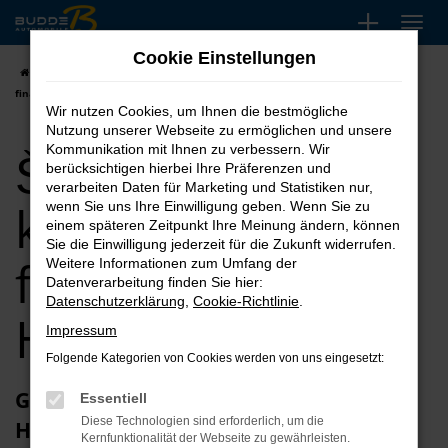
Zum
Hauptinhalt
Cookie Einstellungen
springen
Startseite
Hannover
Škoda
Škoda Kodiaq kaufen, leasen,
finanzieren für Hannover
Wir nutzen Cookies, um Ihnen die bestmögliche
Nutzung unserer Webseite zu ermöglichen und unsere
Škoda Kodiaq
Kommunikation mit Ihnen zu verbessern. Wir
berücksichtigen hierbei Ihre Präferenzen und
verarbeiten Daten für Marketing und Statistiken nur,
kaufen, leasen,
wenn Sie uns Ihre Einwilligung geben. Wenn Sie zu
einem späteren Zeitpunkt Ihre Meinung ändern, können
Sie die Einwilligung jederzeit für die Zukunft widerrufen.
finanzieren für
Weitere Informationen zum Umfang der
Datenverarbeitung finden Sie hier:
Datenschutzerklärung
,
Cookie-Richtlinie
.
Hannover
Impressum
Folgende Kategorien von Cookies werden von uns eingesetzt:
Glückwunsch zum Škoda Kodiaq in
Essentiell
Diese Technologien sind erforderlich, um die
Hannover
Kernfunktionalität der Webseite zu gewährleisten.