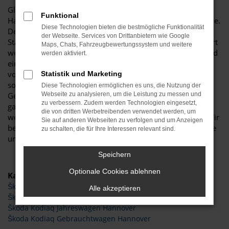
Glückwunsch: der Škoda Kodiaq passt perfekt nach
Funktional
Hannover und ist ganz sicher das passende Fahrzeug für Sie.
Diese Technologien bieten die bestmögliche Funktionalität
Der Vorteil dieses Modells besteht darin, dass sowohl der
der Webseite. Services von Drittanbietern wie Google
Stadtverkehr als auch längere Strecken souverän gemeistert
Maps, Chats, Fahrzeugbewertungssystem und weitere
werden. Hinzu kommt eine herausragende Ausstattung und
werden aktiviert.
eine enorme Effizienz hinsichtlich der Motorisierung. Wir
von Budde Automobile bieten Ihnen den Škoda Kodiaq
Statistik und Marketing
sowohl als Neuwagen als auch als EU-Import sowie als
Diese Technologien ermöglichen es uns, die Nutzung der
Gebraucht- oder Jahreswagen. Entsprechend haben Sie die
Webseite zu analysieren, um die Leistung zu messen und
zu verbessern. Zudem werden Technologien eingesetzt,
ganz große Auswahl und entscheiden komplett selbst, mit
die von dritten Werbetreibenden verwendet werden, um
welchem Modell Sie fortan in Hannover unterwegs sind. Wir
Sie auf anderen Webseiten zu verfolgen und um Anzeigen
beraten Sie gerne und stehen Ihnen für all Ihre Fragen Rede
zu schalten, die für Ihre Interessen relevant sind.
und Antwort.
Speichern
Optionale Cookies ablehnen
Kategorie
Škoda Kodiaq Tageszulassung Hannover
Alle akzeptieren
Škoda Kodiaq Hannover
Škoda Kodiaq Jahreswagen Hannover
Škoda Kodiaq Gebrauchtwagen Hannover