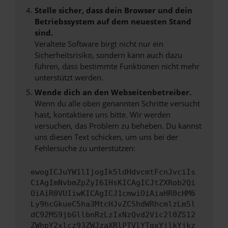
Stelle sicher, dass dein Browser und dein
Betriebssystem auf dem neuesten Stand
sind.
Veraltete Software birgt nicht nur ein
Sicherheitsrisiko, sondern kann auch dazu
führen, dass bestimmte Funktionen nicht mehr
unterstützt werden.
Wende dich an den Webseitenbetreiber.
Wenn du alle oben genannten Schritte versucht
hast, kontaktiere uns bitte. Wir werden
versuchen, das Problem zu beheben. Du kannst
uns diesen Text schicken, um uns bei der
Fehlersuche zu unterstützen:
ewogICJuYW1lIjogIk5ldHdvcmtFcnJvciIs
CiAgImNvbmZpZyI6IHsKICAgICJtZXRob2Qi
OiAiR0VUIiwKICAgICJ1cmwiOiAiaHR0cHM6
Ly9hcGkueC5ha3MtcHJvZC5hdWRhcmlzLm5l
dC92MS9jbGllbnRzLzIxNzQvd2Vic2l0ZS12
ZWhpY2xlcz93ZWJzaXRlPTVlYTgxYjlkYjkz