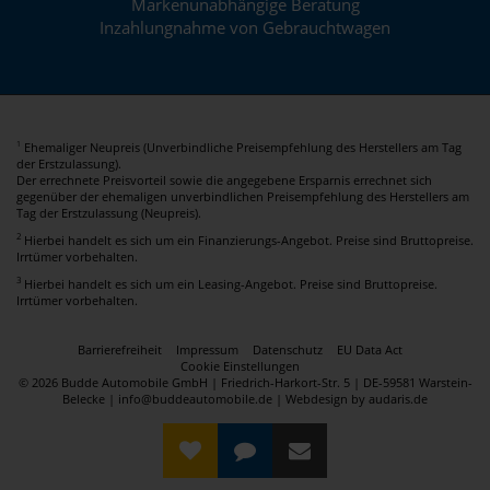
Markenunabhängige Beratung
Inzahlungnahme von Gebrauchtwagen
Ehemaliger Neupreis (Unverbindliche Preisempfehlung des Herstellers am Tag
1
der Erstzulassung).
Der errechnete Preisvorteil sowie die angegebene Ersparnis errechnet sich
gegenüber der ehemaligen unverbindlichen Preisempfehlung des Herstellers am
Tag der Erstzulassung (Neupreis).
2
Hierbei handelt es sich um ein Finanzierungs-Angebot. Preise sind Bruttopreise.
Irrtümer vorbehalten.
3
Hierbei handelt es sich um ein Leasing-Angebot. Preise sind Bruttopreise.
Irrtümer vorbehalten.
Barrierefreiheit
Impressum
Datenschutz
EU Data Act
Cookie Einstellungen
© 2026 Budde Automobile GmbH | Friedrich-Harkort-Str. 5 | DE-59581 Warstein-
Belecke | info@buddeautomobile.de |
Webdesign by audaris.de