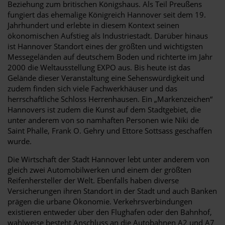
Beziehung zum britischen Königshaus. Als Teil Preußens
fungiert das ehemalige Königreich Hannover seit dem 19.
Jahrhundert und erlebte in diesem Kontext seinen
ökonomischen Aufstieg als Industriestadt. Darüber hinaus
ist Hannover Standort eines der größten und wichtigsten
Messegeländen auf deutschem Boden und richterte im Jahr
2000 die Weltausstellung EXPO aus. Bis heute ist das
Gelände dieser Veranstaltung eine Sehenswürdigkeit und
zudem finden sich viele Fachwerkhäuser und das
herrschaftliche Schloss Herrenhausen. Ein „Markenzeichen“
Hannovers ist zudem die Kunst auf dem Stadtgebiet, die
unter anderem von so namhaften Personen wie Niki de
Saint Phalle, Frank O. Gehry und Ettore Sottsass geschaffen
wurde.
Die Wirtschaft der Stadt Hannover lebt unter anderem von
gleich zwei Automobilwerken und einem der größten
Reifenhersteller der Welt. Ebenfalls haben diverse
Versicherungen ihren Standort in der Stadt und auch Banken
prägen die urbane Ökonomie. Verkehrsverbindungen
existieren entweder über den Flughafen oder den Bahnhof,
wahlweise besteht Anschluss an die Autobahnen A2 und A7