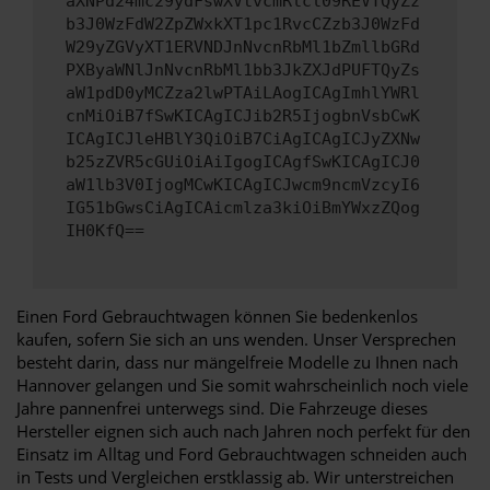
aXNPd24mc29ydFswXVtvcmRlcl09REVTQyZz
b3J0WzFdW2ZpZWxkXT1pc1RvcCZzb3J0WzFd
W29yZGVyXT1ERVNDJnNvcnRbMl1bZmllbGRd
PXByaWNlJnNvcnRbMl1bb3JkZXJdPUFTQyZs
aW1pdD0yMCZza2lwPTAiLAogICAgImhlYWRl
cnMiOiB7fSwKICAgICJib2R5IjogbnVsbCwK
ICAgICJleHBlY3QiOiB7CiAgICAgICJyZXNw
b25zZVR5cGUiOiAiIgogICAgfSwKICAgICJ0
aW1lb3V0IjogMCwKICAgICJwcm9ncmVzcyI6
IG51bGwsCiAgICAicmlza3kiOiBmYWxzZQog
IH0KfQ==
Einen Ford Gebrauchtwagen können Sie bedenkenlos
kaufen, sofern Sie sich an uns wenden. Unser Versprechen
besteht darin, dass nur mängelfreie Modelle zu Ihnen nach
Hannover gelangen und Sie somit wahrscheinlich noch viele
Jahre pannenfrei unterwegs sind. Die Fahrzeuge dieses
Hersteller eignen sich auch nach Jahren noch perfekt für den
Einsatz im Alltag und Ford Gebrauchtwagen schneiden auch
in Tests und Vergleichen erstklassig ab. Wir unterstreichen