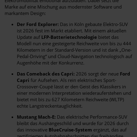
Elektromobilität emotional aufzuladen. Dabei setzt die
Marke auf eine Mischung aus modernster Software und
markantem Design:
Der Ford Explorer:
Das in Köln gebaute Elektro-SUV
ist 2026 fest im Markt etabliert. Mit einem aktuellen
Update auf
LFP-Batterietechnologie
bietet das
Modell nun eine gesteigerte Reichweite von bis zu 444
Kilometern in der Standard-Version und ist dank „One-
Pedal-Driving“ und Cloud-Navigation technologisch auf
Augenhöhe mit der Konkurrenz.
Das Comeback des Capri:
2026 sorgt der neue
Ford
Capri
für Aufsehen. Als rein elektrisches Sport-
Crossover-Coupé lässt er den Geist des Klassikers in
einer modernen Interpretation wiederauferstehen und
bietet mit bis zu 627 Kilometern Reichweite (WLTP)
echte Langstreckentauglichkeit.
Mustang Mach-E:
Das elektrische Performance-SUV
bleibt das Aushängeschild und wurde für 2026 durch
das innovative
BlueCruise-System
ergänzt, das auf
zertifizierten Autobahnabschnitten das freihändige