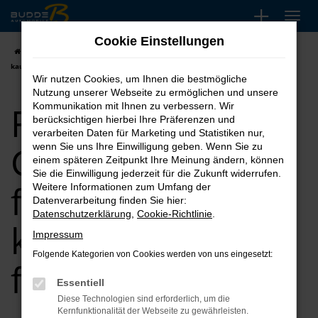
Zum
Hauptinhalt
Cookie Einstellungen
springen
Startseite
Hannover
Ford
Ford Gebrauchtwagen für Hannover
kaufen, leasen, finanzieren
Wir nutzen Cookies, um Ihnen die bestmögliche
Nutzung unserer Webseite zu ermöglichen und unsere
Ford
Kommunikation mit Ihnen zu verbessern. Wir
berücksichtigen hierbei Ihre Präferenzen und
verarbeiten Daten für Marketing und Statistiken nur,
Gebrauchtwagen
wenn Sie uns Ihre Einwilligung geben. Wenn Sie zu
einem späteren Zeitpunkt Ihre Meinung ändern, können
Sie die Einwilligung jederzeit für die Zukunft widerrufen.
für Hannover
Weitere Informationen zum Umfang der
Datenverarbeitung finden Sie hier:
Datenschutzerklärung
,
Cookie-Richtlinie
.
kaufen, leasen,
Impressum
Folgende Kategorien von Cookies werden von uns eingesetzt:
finanzieren
Essentiell
Diese Technologien sind erforderlich, um die
Kernfunktionalität der Webseite zu gewährleisten.