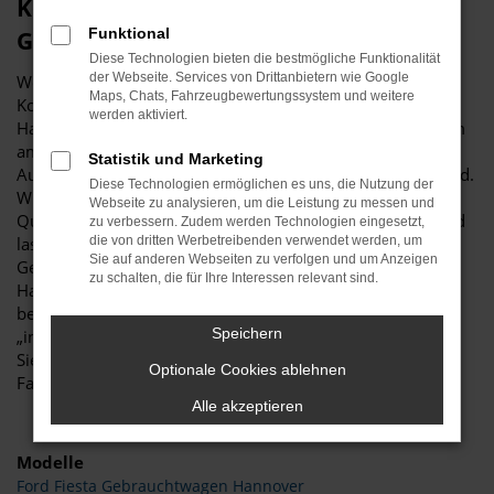
Kein Kompromiss, sondern ein 1a Ford
Funktional
Gebrauchtwagen für Hannover
Diese Technologien bieten die bestmögliche Funktionalität
der Webseite. Services von Drittanbietern wie Google
Wer sagt, dass ein Ford Gebrauchtwagen immer einen
Maps, Chats, Fahrzeugbewertungssystem und weitere
Kompromiss darstellen muss? Für Ihre Mobilität in
werden aktiviert.
Hannover handelt es sich um die erste Wahl, was vor allem
am exzellenten Preis-Leistungs-Verhältnis liegt. Bei Budde
Statistik und Marketing
Automobile finden Sie Ford Gebrauchtwagen in Topzustand.
Diese Technologien ermöglichen es uns, die Nutzung der
Wir verfügen auf einer Fläche von mehr als 11.000
Webseite zu analysieren, um die Leistung zu messen und
Quadratmetern über erstklassige Werkstattkapazitäten und
zu verbessern. Zudem werden Technologien eingesetzt,
lassen unsere Kfz-Meister genau hinschauen. Ein Ford
die von dritten Werbetreibenden verwendet werden, um
Sie auf anderen Webseiten zu verfolgen und um Anzeigen
Gebrauchtwagen gelangt erst dann auf die Straßen von
zu schalten, die für Ihre Interessen relevant sind.
Hannover, wenn keinerlei Mängel festzustellen sind. Das
betrifft sowohl die Karosserie und Lackierung als auch die
Speichern
„inneren Werte“ bis hin zu den Verschleißteilen. Vertrauen
Sie für Ihr neues Fahrzeug für Hannover auf unseren
Optionale Cookies ablehnen
Familienbetrieb und unsere erstklassige Reputation.
Alle akzeptieren
Modelle
Ford Fiesta Gebrauchtwagen Hannover