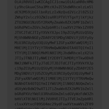
OiAiR0VUIiwKICAgICJ1cmwiOiAiaHR0cHM6
Ly9hcGkueC5ha3MtcHJvZC5hdWRhcmlzLm5l
dC92MS9jbGllbnRzLzIxNzQvd2Vic2l0ZS12
ZWhpY2xlcz93ZWJzaXRlPTVlYTgxYjlkYjkz
ZTU2NGU1NzU5Y2RkMyZmaWx0ZXJbMF1bZmll
bGRdPW1vZGVsJmZpbHRlclswXVt2YWx1ZV09
JTVCJTdCJTIyYXVkYXJpc19pZCUyMiUzQSUy
MjVhNWNhNGEyZDA0Y2E5MDg5NDViYjU5YyUy
MiU3RCUyQyU3QiUyMmF1ZGFyaXNfaWQlMjIl
M0ElMjI1YTVjYTRhMmQwNGNhOTA4OTQ1YmI1
YTYlMjIlN0QlMkMlN0IlMjJhdWRhcmlzX2lk
JTIyJTNBJTIyNWE1Y2E0YTJkMDRjYTkwODk0
NWJiNWFkJTIyJTdEJTJDJTdCJTIyYXVkYXJp
c19pZCUyMiUzQSUyMjVhNWNhNGEyZDA0Y2E5
MDg5NDViYjU5ZCUyMiU3RCUyQyU3QiUyMmF1
ZGFyaXNfaWQlMjIlM0ElMjI1YTVjYTRhMmQw
NGNhOTA4OTQ1YmI1YWUlMjIlN0QlNUQmZmls
dGVyWzBdW29wXT1JTiZmaWx0ZXJbMV1bZmll
bGRdPXVzYWdlU3RhdGUmZmlsdGVyWzFdW3Zh
bHVlXT0lNUIlMjJVU0VEJTIyJTVEJmZpbHRl
clsxXVtvcF09SU4mc29ydFswXVtmaWVsZF09