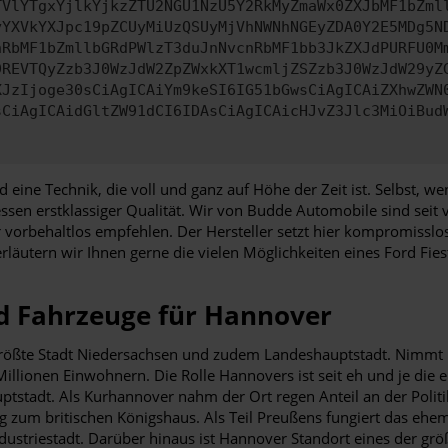
TVlYTgxYjlkYjkzZTU2NGU1NzU5Y2RkMyZmaWx0ZXJbMF1bZml
yYXVkYXJpc19pZCUyMiUzQSUyMjVhNWNhNGEyZDA0Y2E5MDg5N
nRbMF1bZmllbGRdPWlzT3duJnNvcnRbMF1bb3JkZXJdPURFU0M
9REVTQyZzb3J0WzJdW2ZpZWxkXT1wcmljZSZzb3J0WzJdW29yZ
XJzIjoge30sCiAgICAiYm9keSI6IG51bGwsCiAgICAiZXhwZWN
sCiAgICAidGltZW91dCI6IDAsCiAgICAicHJvZ3Jlc3MiOiBud
und eine Technik, die voll und ganz auf Höhe der Zeit ist. Selbst,
ssen erstklassiger Qualität. Wir von Budde Automobile sind seit
orbehaltlos empfehlen. Der Hersteller setzt hier kompromisslos 
rläutern wir Ihnen gerne die vielen Möglichkeiten eines Ford Fies
d Fahrzeuge für Hannover
größte Stadt Niedersachsen und zudem Landeshauptstadt. Nimmt
Millionen Einwohnern. Die Rolle Hannovers ist seit eh und je di
ptstadt. Als Kurhannover nahm der Ort regen Anteil an der Polit
g zum britischen Königshaus. Als Teil Preußens fungiert das ehe
ndustriestadt. Darüber hinaus ist Hannover Standort eines der 