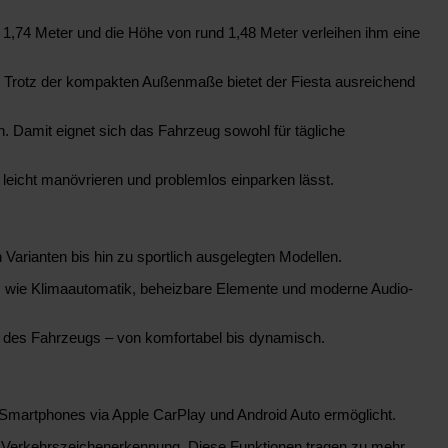
 1,74 Meter und die Höhe von rund 1,48 Meter verleihen ihm eine
ist. Trotz der kompakten Außenmaße bietet der Fiesta ausreichend
. Damit eignet sich das Fahrzeug sowohl für tägliche
leicht manövrieren und problemlos einparken lässt.
 Varianten bis hin zu sportlich ausgelegten Modellen.
res wie Klimaautomatik, beheizbare Elemente und moderne Audio-
ng des Fahrzeugs – von komfortabel bis dynamisch.
 Smartphones via Apple CarPlay und Android Auto ermöglicht.
ne Verkehrszeichenerkennung. Diese Funktionen tragen zu mehr