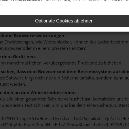
on dritten Werbetreibenden verwendet werden, um Sie auf anderen Webseiten zu ve
n ist ein Fehler aufgetreten.
ind.
 ein paar Tipps, die dir helfen können:
rüfe deine Firewall und deine Internetverbindung.
Optionale Cookies ablehnen
 andere Webseiten, zum Beispiel deine Suchmaschine?
 deine Browsererweiterungen.
 Erweiterungen, wie Werbeblocker, können das Laden bestimmter 
n Browser oder in einem privaten Fenster?
e dein Gerät neu.
ann manchmal helfen, vorübergehende Probleme zu beheben.
e sicher, dass dein Browser und dein Betriebssystem auf de
ete Software birgt nicht nur ein Sicherheitsrisiko, sondern kann
tützt werden.
 dich an den Webseitenbetreiber.
u alle oben genannten Schritte versucht hast, kontaktiere uns 
 uns diesen Text schicken, um uns bei der Fehlersuche zu unterst
CJuYW1lIjogIk5ldHdvcmtFcnJvciIsCiAgImNvbmZpZyI6IHs
0cHM6Ly9hcGkueC5ha3MtcHJvZC5hdWRhcmlzLm5ldC92MS9jb