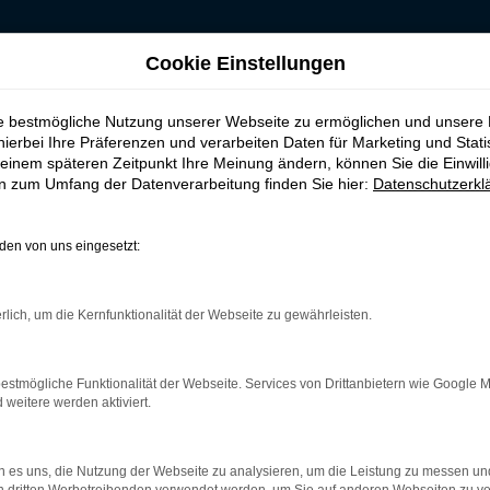
Cookie Einstellungen
Hannover
ie bestmögliche Nutzung unserer Webseite zu ermöglichen und unsere
, leasen, finanzier
hierbei Ihre Präferenzen und verarbeiten Daten für Marketing und Stati
einem späteren Zeitpunkt Ihre Meinung ändern, können Sie die Einwillig
en zum Umfang der Datenverarbeitung finden Sie hier:
Datenschutzerkl
 Hannover
en von uns eingesetzt:
st ganz sicher das passende Fahrzeug für Sie. Der Vorteil dieses
ne herausragende Ausstattung und eine enorme Effizienz hinsich
rlich, um die Kernfunktionalität der Webseite zu gewährleisten.
port sowie als Gebraucht- oder Jahreswagen. Entsprechend haben
 beraten Sie gerne und stehen Ihnen für all Ihre Fragen Rede un
estmögliche Funktionalität der Webseite. Services von Drittanbietern wie Google 
eitere werden aktiviert.
r: Network Error
 es uns, die Nutzung der Webseite zu analysieren, um die Leistung zu messen u