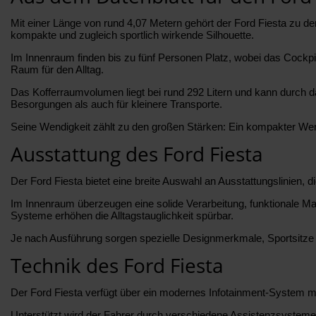
Mit einer Länge von rund 4,07 Metern gehört der Ford Fiesta zu d
kompakte und zugleich sportlich wirkende Silhouette.
Im Innenraum finden bis zu fünf Personen Platz, wobei das Cockpit
Raum für den Alltag.
Das Kofferraumvolumen liegt bei rund 292 Litern und kann durch d
Besorgungen als auch für kleinere Transporte.
Seine Wendigkeit zählt zu den großen Stärken: Ein kompakter Wend
Ausstattung des Ford Fiesta
Der Ford Fiesta bietet eine breite Auswahl an Ausstattungslinien, 
Im Innenraum überzeugen eine solide Verarbeitung, funktionale Ma
Systeme erhöhen die Alltagstauglichkeit spürbar.
Je nach Ausführung sorgen spezielle Designmerkmale, Sportsitze o
Technik des Ford Fiesta
Der Ford Fiesta verfügt über ein modernes Infotainment-System mi
Unterstützt wird der Fahrer durch verschiedene Assistenzsysteme