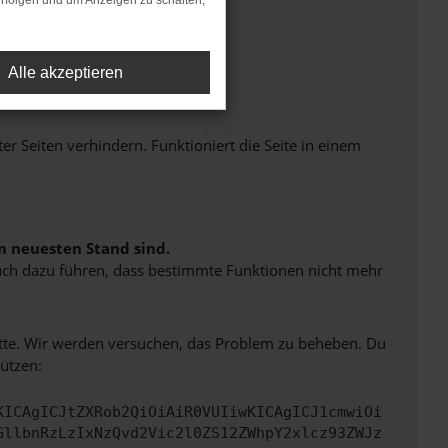
rfolgen und um Anzeigen zu schalten,
Alle akzeptieren
Seiten verhindern. Funktioniert die Seite in einem
m neuesten Stand sind.
 auch dazu führen, dass bestimmte Funktionen nicht mehr
bitte. Wir werden versuchen, das Problem zu beheben. Du
ützen:
KICAgICJtZXRob2QiOiAiR0VUIiwKICAgICJ1cmwiOi
GllbnRzLzIxNzQvd2Vic2l0ZS12ZWhpY2xlcz93ZWJz