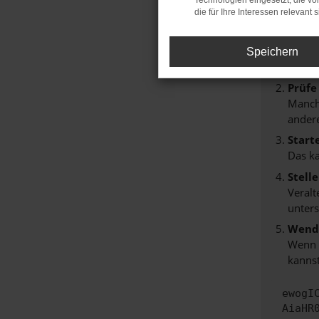
Technologien eingesetzt, die v
Beim Lade
die für Ihre Interessen relevant s
Hier sind
Überp
Speichern
Laden
Prüfe
Manche
andere
Start
Das k
Stell
Veralt
unters
Wende
Wenn d
kannst
ewogI
AiaHR