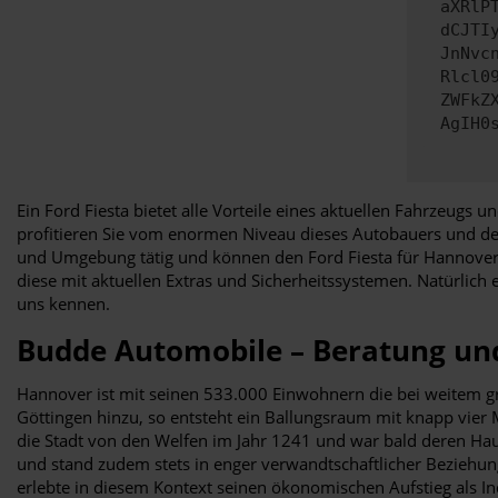
aXRlP
dCJTI
JnNvc
Rlcl0
ZWFkZ
AgIH0
Ein Ford Fiesta bietet alle Vorteile eines aktuellen Fahrzeugs 
profitieren Sie vom enormen Niveau dieses Autobauers und de
und Umgebung tätig und können den Ford Fiesta für Hannover v
diese mit aktuellen Extras und Sicherheitssystemen. Natürlich e
uns kennen.
Budde Automobile – Beratung un
Hannover ist mit seinen 533.000 Einwohnern die bei weitem 
Göttingen hinzu, so entsteht ein Ballungsraum mit knapp vier 
die Stadt von den Welfen im Jahr 1241 und war bald deren Hau
und stand zudem stets in enger verwandtschaftlicher Beziehun
erlebte in diesem Kontext seinen ökonomischen Aufstieg als I