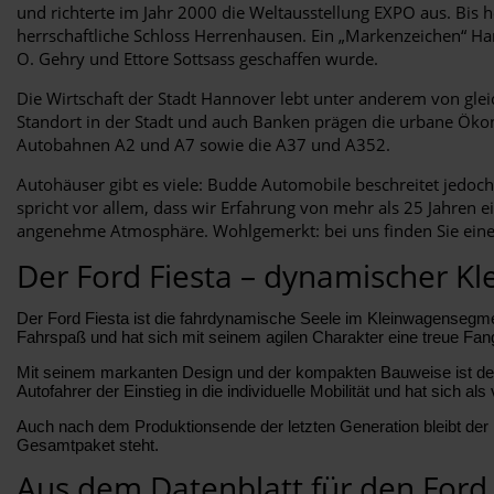
und richterte im Jahr 2000 die Weltausstellung EXPO aus. Bis 
herrschaftliche Schloss Herrenhausen. Ein „Markenzeichen“ Ha
O. Gehry und Ettore Sottsass geschaffen wurde.
Die Wirtschaft der Stadt Hannover lebt unter anderem von gle
Standort in der Stadt und auch Banken prägen die urbane Öko
Autobahnen A2 und A7 sowie die A37 und A352.
Autohäuser gibt es viele: Budde Automobile beschreitet jedoc
spricht vor allem, dass wir Erfahrung von mehr als 25 Jahren e
angenehme Atmosphäre. Wohlgemerkt: bei uns finden Sie eine 
Der Ford Fiesta – dynamischer Kl
Der Ford Fiesta ist die fahrdynamische Seele im Kleinwagensegmen
Fahrspaß und hat sich mit seinem agilen Charakter eine treue Fa
Mit seinem markanten Design und der kompakten Bauweise ist der Fi
Autofahrer der Einstieg in die individuelle Mobilität und hat sich als 
Auch nach dem Produktionsende der letzten Generation bleibt der 
Gesamtpaket steht.
Aus dem Datenblatt für den Ford 