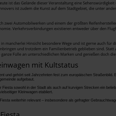
heute ist das Gelände dieser Veranstaltung eine Sehenswürdigkei
nnovers ist zudem die Kunst auf dem Stadtgebiet, die unter ande
ich zwei Automobilwerken und einem der größten Reifenhersteller
nomie. Verkehrsverbindungen existieren entweder über den Flug
h in mancherlei Hinsicht besondere Wege und ist gerne auch für
inbringen und trotzdem ein Familienbetrieb geblieben sind. Statt 
ganze Fülle an unterschiedlichen Marken und genießen doch die
einwagen mit Kultstatus
t und gehört seit Jahrzehnten fest zum europäischen Straßenbild. Er 
ngemeinde aufgebaut.
esta sowohl in der Stadt als auch auf kurvigen Strecken ein beliebte
vielseitiger Kleinwagen etabliert.
Fiesta weiterhin relevant – insbesondere als gefragter Gebrauchtwag
Fiesta