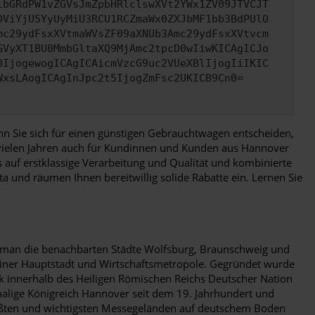
lbGRdPW1vZGVsJmZpbHRlclswXVt2YWx1ZV09JTVCJT
DViYjU5YyUyMiU3RCU1RCZmaWx0ZXJbMF1bb3BdPUlO
mc29ydFsxXVtmaWVsZF09aXNUb3Amc29ydFsxXVtvcm
GVyXT1BU0MmbGltaXQ9MjAmc2tpcD0wIiwKICAgICJo
0IjogewogICAgICAicmVzcG9uc2VUeXBlIjogIiIKIC
WxsLAogICAgInJpc2t5IjogZmFsc2UKICB9Cn0=
 wenn Sie sich für einen günstigen Gebrauchtwagen entscheiden,
 vielen Jahren auch für Kundinnen und Kunden aus Hannover
auf erstklassige Verarbeitung und Qualität und kombinierte
ta und räumen Ihnen bereitwillig solide Rabatte ein. Lernen Sie
 man die benachbarten Städte Wolfsburg, Braunschweig und
e einer Hauptstadt und Wirtschaftsmetropole. Gegründet wurde
ik innerhalb des Heiligen Römischen Reichs Deutscher Nation
malige Königreich Hannover seit dem 19. Jahrhundert und
größten und wichtigsten Messegeländen auf deutschem Boden