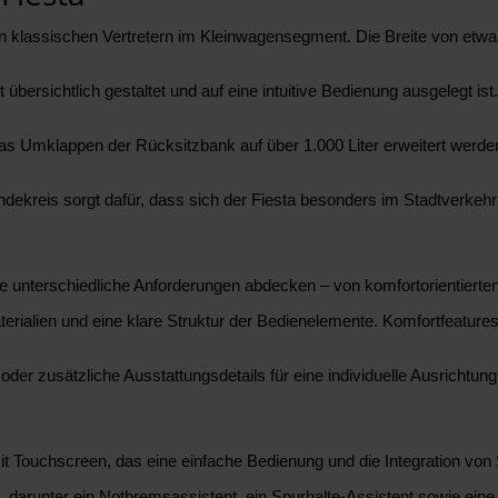
en klassischen Vertretern im Kleinwagensegment. Die Breite von etwa
 übersichtlich gestaltet und auf eine intuitive Bedienung ausgelegt 
as Umklappen der Rücksitzbank auf über 1.000 Liter erweitert werden
ekreis sorgt dafür, dass sich der Fiesta besonders im Stadtverkehr 
die unterschiedliche Anforderungen abdecken – von komfortorientierten
terialien und eine klare Struktur der Bedienelemente. Komfortfeatu
der zusätzliche Ausstattungsdetails für eine individuelle Ausrichtu
t Touchscreen, das eine einfache Bedienung und die Integration von
, darunter ein Notbremsassistent, ein Spurhalte-Assistent sowie ei