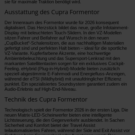
sie für maximale Traktion benötigt wird.
Ausstattung des Cupra Formentor
Der Innenraum des Formentor wurde für 2026 konsequent
digitalisiert. Das Herzstück bildet das neue, große Infotainment-
Display mit beleuchteten Touch-Slidern. In den VZ-Modellen
sitzen Fahrer und Beifahrer auf Wunsch in den neuen
„CupBucket“-Schalensitzen, die aus nachhaltigen Materialien
gefertigt sind und perfekten Halt bieten – ideal für die sportliche
VZ-Variante. Kupferfarbene Akzente, eine hochwertige
Ambientebeleuchtung und das Supersport-Lenkrad mit den
markanten Satellitentasten sorgen für ein exklusives Cockpit-
Feeling. eHybrid (Plug-in-Hybrid)-Modelle bieten zusätzlich
speziell abgestimmte E-Fahrmodi und Energiefluss-Anzeigen,
während der eTSI (Mildhybrid) mit unaufdringlicher Effizienz
punktet. Ein spezialisiertes Soundsystem garantiert zudem ein
Audio-Erlebnis auf High-End-Niveau.
Technik des Cupra Formentor
Technologisch spielt der Formentor 2026 in der ersten Liga. Die
neuen Matrix-LED-Scheinwerfer bieten eine intelligente
Lichtsteuerung, die den Gegenverkehr ausblendet. In Sachen
Sicherheit und Komfort bietet der Travel Assist
teilautomatisiertes Fahren, während der Side and Exit Assist vor