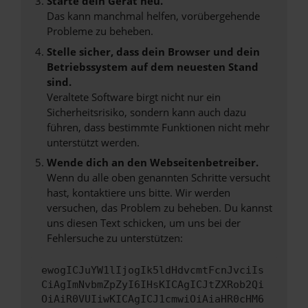
Starte dein Gerät neu.
Das kann manchmal helfen, vorübergehende
Probleme zu beheben.
Stelle sicher, dass dein Browser und dein
Betriebssystem auf dem neuesten Stand
sind.
Veraltete Software birgt nicht nur ein
Sicherheitsrisiko, sondern kann auch dazu
führen, dass bestimmte Funktionen nicht mehr
unterstützt werden.
Wende dich an den Webseitenbetreiber.
Wenn du alle oben genannten Schritte versucht
hast, kontaktiere uns bitte. Wir werden
versuchen, das Problem zu beheben. Du kannst
uns diesen Text schicken, um uns bei der
Fehlersuche zu unterstützen:
ewogICJuYW1lIjogIk5ldHdvcmtFcnJvciIs
CiAgImNvbmZpZyI6IHsKICAgICJtZXRob2Qi
OiAiR0VUIiwKICAgICJ1cmwiOiAiaHR0cHM6