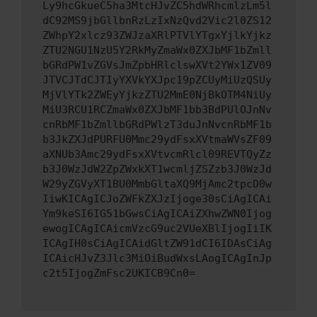
Ly9hcGkueC5ha3MtcHJvZC5hdWRhcmlzLm5l
dC92MS9jbGllbnRzLzIxNzQvd2Vic2l0ZS12
ZWhpY2xlcz93ZWJzaXRlPTVlYTgxYjlkYjkz
ZTU2NGU1NzU5Y2RkMyZmaWx0ZXJbMF1bZmll
bGRdPW1vZGVsJmZpbHRlclswXVt2YWx1ZV09
JTVCJTdCJTIyYXVkYXJpc19pZCUyMiUzQSUy
MjVlYTk2ZWEyYjkzZTU2MmE0NjBkOTM4NiUy
MiU3RCU1RCZmaWx0ZXJbMF1bb3BdPUlOJnNv
cnRbMF1bZmllbGRdPWlzT3duJnNvcnRbMF1b
b3JkZXJdPURFU0Mmc29ydFsxXVtmaWVsZF09
aXNUb3Amc29ydFsxXVtvcmRlcl09REVTQyZz
b3J0WzJdW2ZpZWxkXT1wcmljZSZzb3J0WzJd
W29yZGVyXT1BU0MmbGltaXQ9MjAmc2tpcD0w
IiwKICAgICJoZWFkZXJzIjoge30sCiAgICAi
Ym9keSI6IG51bGwsCiAgICAiZXhwZWN0Ijog
ewogICAgICAicmVzcG9uc2VUeXBlIjogIiIK
ICAgIH0sCiAgICAidGltZW91dCI6IDAsCiAg
ICAicHJvZ3Jlc3MiOiBudWxsLAogICAgInJp
c2t5IjogZmFsc2UKICB9Cn0=