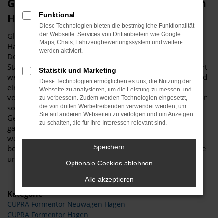
Glückwunsch zum CUPRA Formentor in
Funktional
Hagen
Diese Technologien bieten die bestmögliche Funktionalität
der Webseite. Services von Drittanbietern wie Google
Glückwunsch: der CUPRA Formentor passt perfekt nach
Maps, Chats, Fahrzeugbewertungssystem und weitere
Hagen und ist ganz sicher das passende Fahrzeug für Sie.
werden aktiviert.
Der Vorteil dieses Modells besteht darin, dass sowohl der
Stadtverkehr als auch längere Strecken souverän gemeistert
Statistik und Marketing
werden. Hinzu kommt eine herausragende Ausstattung und
Diese Technologien ermöglichen es uns, die Nutzung der
eine enorme Effizienz hinsichtlich der Motorisierung. Wir
Webseite zu analysieren, um die Leistung zu messen und
von Budde Automobile bieten Ihnen den CUPRA Formentor
zu verbessern. Zudem werden Technologien eingesetzt,
sowohl als Neuwagen als auch als EU-Import sowie als
die von dritten Werbetreibenden verwendet werden, um
Sie auf anderen Webseiten zu verfolgen und um Anzeigen
Gebraucht- oder Jahreswagen. Entsprechend haben Sie die
zu schalten, die für Ihre Interessen relevant sind.
ganz große Auswahl und entscheiden komplett selbst, mit
welchem Modell Sie fortan in Hagen unterwegs sind. Wir
Speichern
beraten Sie gerne und stehen Ihnen für all Ihre Fragen Rede
und Antwort.
Optionale Cookies ablehnen
Alle akzeptieren
Kategorie
CUPRA Formentor Neuwagen Hagen
CUPRA Formentor Hagen