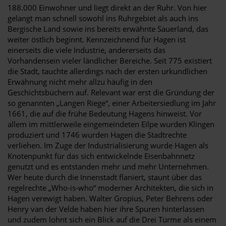
188.000 Einwohner und liegt direkt an der Ruhr. Von hier
gelangt man schnell sowohl ins Ruhrgebiet als auch ins
Bergische Land sowie ins bereits erwähnte Sauerland, das
weiter östlich beginnt. Kennzeichnend für Hagen ist
einerseits die viele Industrie, andererseits das
Vorhandensein vieler ländlicher Bereiche. Seit 775 existiert
die Stadt, tauchte allerdings nach der ersten urkundlichen
Erwähnung nicht mehr allzu häufig in den
Geschichtsbüchern auf. Relevant war erst die Gründung der
so genannten „Langen Riege“, einer Arbeitersiedlung im Jahr
1661, die auf die frühe Bedeutung Hagens hinweist. Vor
allem im mittlerweile eingemeindeten Eilpe wurden Klingen
produziert und 1746 wurden Hagen die Stadtrechte
verliehen. Im Zuge der Industrialisierung wurde Hagen als
Knotenpunkt für das sich entwickelnde Eisenbahnnetz
genutzt und es entstanden mehr und mehr Unternehmen.
Wer heute durch die Innenstadt flaniert, staunt über das
regelrechte „Who-is-who“ moderner Architekten, die sich in
Hagen verewigt haben. Walter Gropius, Peter Behrens oder
Henry van der Velde haben hier ihre Spuren hinterlassen
und zudem lohnt sich ein Blick auf die Drei Türme als einem