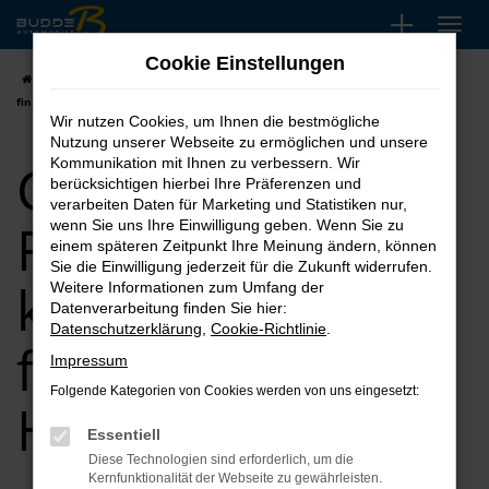
Zum
Hauptinhalt
Cookie Einstellungen
springen
Startseite
Hagen
CUPRA
CUPRA Formentor kaufen, leasen,
finanzieren für Hagen
Wir nutzen Cookies, um Ihnen die bestmögliche
Nutzung unserer Webseite zu ermöglichen und unsere
CUPRA
Kommunikation mit Ihnen zu verbessern. Wir
berücksichtigen hierbei Ihre Präferenzen und
verarbeiten Daten für Marketing und Statistiken nur,
Formentor
wenn Sie uns Ihre Einwilligung geben. Wenn Sie zu
einem späteren Zeitpunkt Ihre Meinung ändern, können
Sie die Einwilligung jederzeit für die Zukunft widerrufen.
kaufen, leasen,
Weitere Informationen zum Umfang der
Datenverarbeitung finden Sie hier:
Datenschutzerklärung
,
Cookie-Richtlinie
.
finanzieren für
Impressum
Folgende Kategorien von Cookies werden von uns eingesetzt:
Hagen
Essentiell
Diese Technologien sind erforderlich, um die
Kernfunktionalität der Webseite zu gewährleisten.