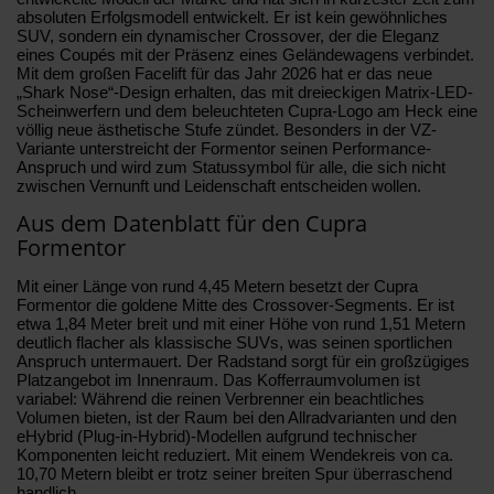
absoluten Erfolgsmodell entwickelt. Er ist kein gewöhnliches
SUV, sondern ein dynamischer Crossover, der die Eleganz
eines Coupés mit der Präsenz eines Geländewagens verbindet.
Mit dem großen Facelift für das Jahr 2026 hat er das neue
„Shark Nose“-Design erhalten, das mit dreieckigen Matrix-LED-
Scheinwerfern und dem beleuchteten Cupra-Logo am Heck eine
völlig neue ästhetische Stufe zündet. Besonders in der VZ-
Variante unterstreicht der Formentor seinen Performance-
Anspruch und wird zum Statussymbol für alle, die sich nicht
zwischen Vernunft und Leidenschaft entscheiden wollen.
Aus dem Datenblatt für den Cupra
Formentor
Mit einer Länge von rund 4,45 Metern besetzt der Cupra
Formentor die goldene Mitte des Crossover-Segments. Er ist
etwa 1,84 Meter breit und mit einer Höhe von rund 1,51 Metern
deutlich flacher als klassische SUVs, was seinen sportlichen
Anspruch untermauert. Der Radstand sorgt für ein großzügiges
Platzangebot im Innenraum. Das Kofferraumvolumen ist
variabel: Während die reinen Verbrenner ein beachtliches
Volumen bieten, ist der Raum bei den Allradvarianten und den
eHybrid (Plug-in-Hybrid)-Modellen aufgrund technischer
Komponenten leicht reduziert. Mit einem Wendekreis von ca.
10,70 Metern bleibt er trotz seiner breiten Spur überraschend
handlich.