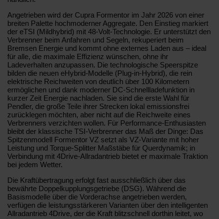
Angetrieben wird der Cupra Formentor im Jahr 2026 von einer
breiten Palette hochmoderner Aggregate. Den Einstieg markiert
der eTSI (Mildhybrid) mit 48-Volt-Technologie. Er unterstützt den
Verbrenner beim Anfahren und Segeln, rekuperiert beim
Bremsen Energie und kommt ohne externes Laden aus – ideal
für alle, die maximale Effizienz wünschen, ohne ihr
Ladeverhalten anzupassen. Die technologische Speerspitze
bilden die neuen eHybrid-Modelle (Plug-in-Hybrid), die rein
elektrische Reichweiten von deutlich über 100 Kilometern
ermöglichen und dank moderner DC-Schnellladefunktion in
kurzer Zeit Energie nachladen. Sie sind die erste Wahl für
Pendler, die große Teile ihrer Strecken lokal emissionsfrei
zurücklegen möchten, aber nicht auf die Reichweite eines
Verbrenners verzichten wollen. Für Performance-Enthusiasten
bleibt der klassische TSI-Verbrenner das Maß der Dinge: Das
Spitzenmodell Formentor VZ setzt als VZ-Variante mit hoher
Leistung und Torque-Splitter Maßstäbe für Querdynamik; in
Verbindung mit 4Drive-Allradantrieb bietet er maximale Traktion
bei jedem Wetter.
Die Kraftübertragung erfolgt fast ausschließlich über das
bewährte Doppelkupplungsgetriebe (DSG). Während die
Basismodelle über die Vorderachse angetrieben werden,
verfügen die leistungsstärkeren Varianten über den intelligenten
Allradantrieb 4Drive, der die Kraft blitzschnell dorthin leitet, wo