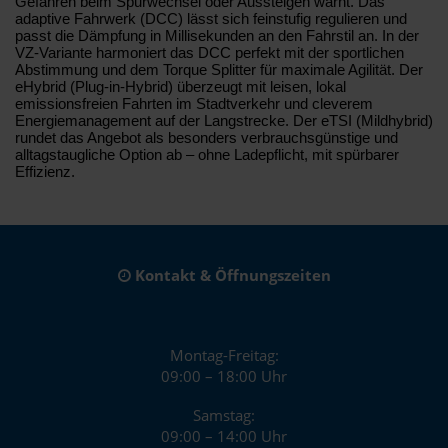
Gefahren beim Spurwechsel oder Aussteigen warnt. Das
adaptive Fahrwerk (DCC) lässt sich feinstufig regulieren und
passt die Dämpfung in Millisekunden an den Fahrstil an. In der
VZ-Variante harmoniert das DCC perfekt mit der sportlichen
Abstimmung und dem Torque Splitter für maximale Agilität. Der
eHybrid (Plug-in-Hybrid) überzeugt mit leisen, lokal
emissionsfreien Fahrten im Stadtverkehr und cleverem
Energiemanagement auf der Langstrecke. Der eTSI (Mildhybrid)
rundet das Angebot als besonders verbrauchsgünstige und
alltagstaugliche Option ab – ohne Ladepflicht, mit spürbarer
Effizienz.
Kontakt & Öffnungszeiten
Montag-Freitag:
09:00 – 18:00 Uhr
Samstag:
09:00 – 14:00 Uhr