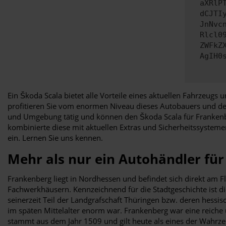
aXRlP
dCJTI
JnNvc
Rlcl0
ZWFkZ
AgIH0
Ein Škoda Scala bietet alle Vorteile eines aktuellen Fahrzeugs 
profitieren Sie vom enormen Niveau dieses Autobauers und des
und Umgebung tätig und können den Škoda Scala für Frankenber
kombinierte diese mit aktuellen Extras und Sicherheitssystemen
ein. Lernen Sie uns kennen.
Mehr als nur ein Autohändler fü
Frankenberg liegt in Nordhessen und befindet sich direkt am F
Fachwerkhäusern. Kennzeichnend für die Stadtgeschichte ist die
seinerzeit Teil der Landgrafschaft Thüringen bzw. deren hess
im späten Mittelalter enorm war. Frankenberg war eine reiche 
stammt aus dem Jahr 1509 und gilt heute als eines der Wahrze