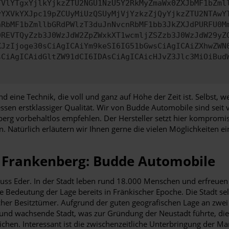
TVlYTgxYjlkYjkzZTU2NGU1NzU5Y2RkMyZmaWx0ZXJbMF1bZml
yYXVkYXJpc19pZCUyMiUzQSUyMjVjYzkzZjQyYjkzZTU2NTAwY
nRbMF1bZmllbGRdPWlzT3duJnNvcnRbMF1bb3JkZXJdPURFU0M
9REVTQyZzb3J0WzJdW2ZpZWxkXT1wcmljZSZzb3J0WzJdW29yZ
XJzIjoge30sCiAgICAiYm9keSI6IG51bGwsCiAgICAiZXhwZWN
sCiAgICAidGltZW91dCI6IDAsCiAgICAicHJvZ3Jlc3MiOiBud
und eine Technik, die voll und ganz auf Höhe der Zeit ist. Selbst
sen erstklassiger Qualität. Wir von Budde Automobile sind seit
g vorbehaltlos empfehlen. Der Hersteller setzt hier kompromiss
. Natürlich erläutern wir Ihnen gerne die vielen Möglichkeiten e
r Frankenberg: Budde Automobile
luss Eder. In der Stadt leben rund 18.000 Menschen und erfreuen 
 Bedeutung der Lage bereits in Fränkischer Epoche. Die Stadt sel
ischer Besitztümer. Aufgrund der guten geografischen Lage an zw
und wachsende Stadt, was zur Gründung der Neustadt führte, die 
ichen. Interessant ist die zwischenzeitliche Unterbringung der 