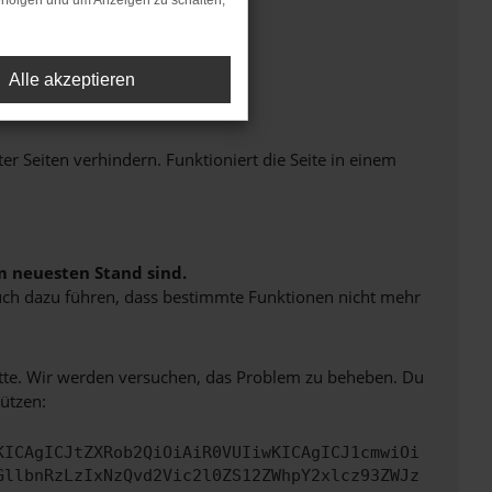
rfolgen und um Anzeigen zu schalten,
Alle akzeptieren
Seiten verhindern. Funktioniert die Seite in einem
m neuesten Stand sind.
 auch dazu führen, dass bestimmte Funktionen nicht mehr
bitte. Wir werden versuchen, das Problem zu beheben. Du
ützen:
KICAgICJtZXRob2QiOiAiR0VUIiwKICAgICJ1cmwiOi
GllbnRzLzIxNzQvd2Vic2l0ZS12ZWhpY2xlcz93ZWJz