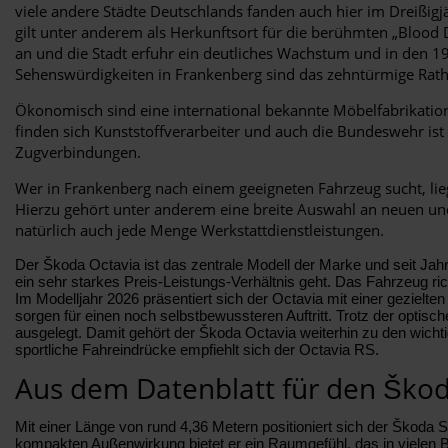
viele andere Städte Deutschlands fanden auch hier im Dreißig
gilt unter anderem als Herkunftsort für die berühmten „Blood
an und die Stadt erfuhr ein deutliches Wachstum und in den 19
Sehenswürdigkeiten in Frankenberg sind das zehntürmige Rat
Ökonomisch sind eine international bekannte Möbelfabrikation 
finden sich Kunststoffverarbeiter und auch die Bundeswehr ist
Zugverbindungen.
Wer in Frankenberg nach einem geeigneten Fahrzeug sucht, lieg
Hierzu gehört unter anderem eine breite Auswahl an neuen und 
natürlich auch jede Menge Werkstattdienstleistungen.
Der Škoda Octavia ist das zentrale Modell der Marke und seit Jah
ein sehr starkes Preis-Leistungs-Verhältnis geht. Das Fahrzeug r
Im Modelljahr 2026 präsentiert sich der Octavia mit einer gezielten
sorgen für einen noch selbstbewussteren Auftritt. Trotz der optisc
ausgelegt. Damit gehört der Škoda Octavia weiterhin zu den wicht
sportliche Fahreindrücke empfiehlt sich der Octavia RS.
Aus dem Datenblatt für den Škod
Mit einer Länge von rund 4,36 Metern positioniert sich der Škod
kompakten Außenwirkung bietet er ein Raumgefühl, das in vielen B