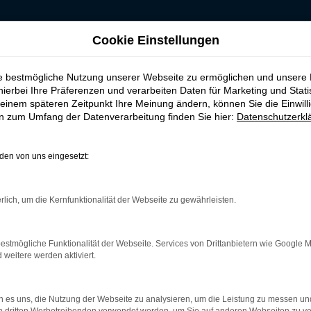
Cookie Einstellungen
 für Frankenberg
ie bestmögliche Nutzung unserer Webseite zu ermöglichen und unsere
, leasen, finanzie
hierbei Ihre Präferenzen und verarbeiten Daten für Marketing und Stati
einem späteren Zeitpunkt Ihre Meinung ändern, können Sie die Einwillig
en zum Umfang der Datenverarbeitung finden Sie hier:
Datenschutzerkl
 Frankenberg
en von uns eingesetzt:
nd ist ganz sicher das passende Fahrzeug für Sie. Der Vorteil die
mt eine herausragende Ausstattung und eine enorme Effizienz hi
rlich, um die Kernfunktionalität der Webseite zu gewährleisten.
ls EU-Import sowie als Gebraucht- oder Jahreswagen. Entspreche
 unterwegs sind. Wir beraten Sie gerne und stehen Ihnen für all 
estmögliche Funktionalität der Webseite. Services von Drittanbietern wie Google 
eitere werden aktiviert.
r: Network Error
 es uns, die Nutzung der Webseite zu analysieren, um die Leistung zu messen u