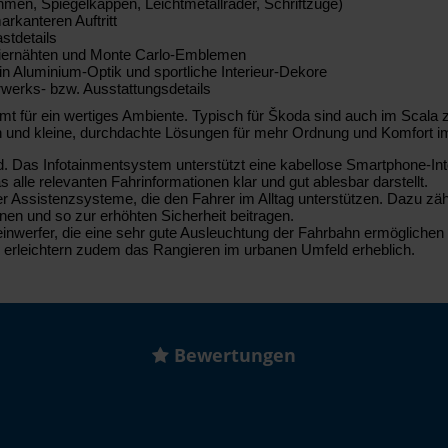
hmen, Spiegelkappen, Leichtmetallräder, Schriftzüge)
arkanteren Auftritt
stdetails
n Ziernähten und Monte Carlo-Emblemen
in Aluminium-Optik und sportliche Interieur-Dekore
rwerks- bzw. Ausstattungsdetails
 für ein wertiges Ambiente. Typisch für Škoda sind auch im Scala zahl
en und kleine, durchdachte Lösungen für mehr Ordnung und Komfort 
Das Infotainmentsystem unterstützt eine kabellose Smartphone-Integra
s alle relevanten Fahrinformationen klar und gut ablesbar darstellt.
ner Assistenzsysteme, die den Fahrer im Alltag unterstützen. Dazu z
nnen und so zur erhöhten Sicherheit beitragen.
werfer, die eine sehr gute Ausleuchtung der Fahrbahn ermöglichen un
erleichtern zudem das Rangieren im urbanen Umfeld erheblich.
Bewertungen