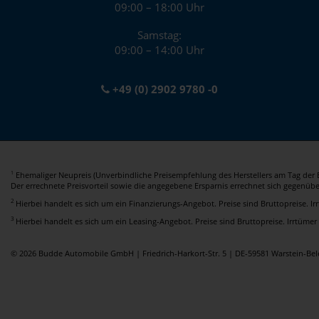
09:00 – 18:00 Uhr
Samstag:
09:00 – 14:00 Uhr
+49 (0) 2902 9780 -0
Ehemaliger Neupreis (Unverbindliche Preisempfehlung des Herstellers am Tag der E
1
Der errechnete Preisvorteil sowie die angegebene Ersparnis errechnet sich gegenüb
2
Hierbei handelt es sich um ein Finanzierungs-Angebot. Preise sind Bruttopreise. I
3
Hierbei handelt es sich um ein Leasing-Angebot. Preise sind Bruttopreise. Irrtümer
© 2026 Budde Automobile GmbH | Friedrich-Harkort-Str. 5 | DE-59581 Warstein-B