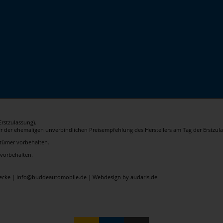
rstzulassung).
er der ehemaligen unverbindlichen Preisempfehlung des Herstellers am Tag der Erstzula
rrtümer vorbehalten.
 vorbehalten.
elecke | info@buddeautomobile.de |
Webdesign by audaris.de