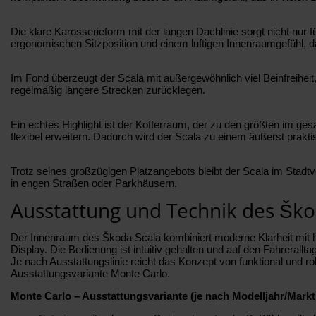
Die klare Karosserieform mit der langen Dachlinie sorgt nicht nur f
ergonomischen Sitzposition und einem luftigen Innenraumgefühl, d
Im Fond überzeugt der Scala mit außergewöhnlich viel Beinfreiheit, 
regelmäßig längere Strecken zurücklegen.
Ein echtes Highlight ist der Kofferraum, der zu den größten im g
flexibel erweitern. Dadurch wird der Scala zu einem äußerst praktis
Trotz seines großzügigen Platzangebots bleibt der Scala im Stadtv
in engen Straßen oder Parkhäusern.
Ausstattung und Technik des Ško
Der Innenraum des Škoda Scala kombiniert moderne Klarheit mit hoher
Display. Die Bedienung ist intuitiv gehalten und auf den Fahreralltag
Je nach Ausstattungslinie reicht das Konzept von funktional und ro
Ausstattungsvariante Monte Carlo.
Monte Carlo – Ausstattungsvariante (je nach Modelljahr/Markt 