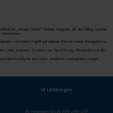
reiche „Simply Clever“-Details integriert, die den Alltag spürbar
im Innenraum.
tion und bietet Zugriff auf digitale Dienste sowie Navigation in
ählen unter anderem Systeme zur Spurführung, Abstandskontrolle
d gleichzeitig für eine klare, moderne Lichtsignatur sorgen.
Leistungen
EU-Neuwagen bis zu 30% unter UVP