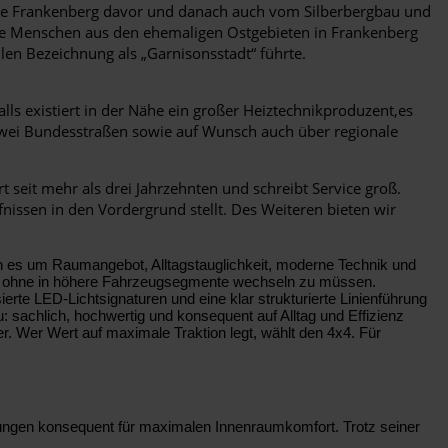
lebte Frankenberg davor und danach auch vom Silberbergbau und
iele Menschen aus den ehemaligen Ostgebieten in Frankenberg
len Bezeichnung als „Garnisonsstadt“ führte.
ls existiert in der Nähe ein großer Heiztechnikproduzent,es
r zwei Bundesstraßen sowie auf Wunsch auch über regionale
seit mehr als drei Jahrzehnten und schreibt Service groß.
issen in den Vordergrund stellt. Des Weiteren bieten wir
nn es um Raumangebot, Alltagstauglichkeit, moderne Technik und
hen, ohne in höhere Fahrzeugsegmente wechseln zu müssen.
ierte LED-Lichtsignaturen und eine klar strukturierte Linienführung
: sachlich, hochwertig und konsequent auf Alltag und Effizienz
r. Wer Wert auf maximale Traktion legt, wählt den 4x4. Für
sungen konsequent für maximalen Innenraumkomfort. Trotz seiner