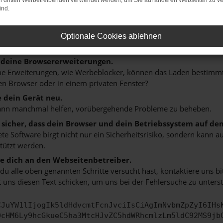
on dritten Werbetreibenden verwendet werden, um Sie auf anderen Webseiten zu ve
n ist ein Fehler aufgetreten.
ind.
 ein paar Tipps, die dir helfen können:
rüfe deine Firewall und deine Internetverbindung.
Optionale Cookies ablehnen
 andere Webseiten, zum Beispiel deine Suchmaschine?
 deine Browsererweiterungen.
 Erweiterungen, wie Werbeblocker, können das Laden bestimmter 
n Browser oder in einem privaten Fenster?
e dein Gerät neu.
ann manchmal helfen, vorübergehende Probleme zu beheben.
e sicher, dass dein Browser und dein Betriebssystem auf de
ete Software birgt nicht nur ein Sicherheitsrisiko, sondern kann
tützt werden.
 dich an den Webseitenbetreiber.
u alle oben genannten Schritte versucht hast, kontaktiere uns 
 uns diesen Text schicken, um uns bei der Fehlersuche zu unterst
CJuYW1lIjogIk5ldHdvcmtFcnJvciIsCiAgImNvbmZpZyI6IHs
0cHM6Ly9hcGkueC5ha3MtcHJvZC5hdWRhcmlzLm5ldC92MS9jb