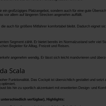
ür ein großzügiges Platzangebot, sondern auch für eine gute Übersicht
as vor allem auf längeren Strecken angenehm auffällt.
die auch für größere Mitfahrer komfortabel bleibt. Dadurch eignet sich
esamten Segment zählt. Er bietet bereits im Normalzustand sehr viel
chen Begleiter für Alltag, Freizeit und Reisen.
erkehr angenehm wendig. Er lässt sich leicht manövrieren und überze
da Scala
 Funktionalität. Das Cockpit ist übersichtlich gestaltet und setzt au
 optimiert.
bust bis hin zu sportlich akzentuiert mit erweiterten Design- und Kom
unterschiedlich verfügbar), Highlights: