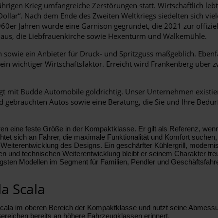
jährigen Krieg umfangreiche Zerstörungen statt. Wirtschaftlich 
 Dollar“. Nach dem Ende des Zweiten Weltkriegs siedelten sich v
60er Jahren wurde eine Garnison gegründet, die 2021 zur offiziel
haus, die Liebfrauenkirche sowie Hexenturm und Walkemühle.
sowie ein Anbieter für Druck- und Spritzguss maßgeblich. Ebenfal
 ein wichtiger Wirtschaftsfaktor. Erreicht wird Frankenberg übe
t mit Budde Automobile goldrichtig. Unser Unternehmen existiert 
gebrauchten Autos sowie eine Beratung, die Sie und Ihre Bedürfn
ren eine feste Größe in der Kompaktklasse. Er gilt als Referenz, we
ichtet sich an Fahrer, die maximale Funktionalität und Komfort suc
 Weiterentwicklung des Designs. Ein geschärfter Kühlergrill, modernis
hen und technischen Weiterentwicklung bleibt er seinem Charakter treu
igsten Modellen im Segment für Familien, Pendler und Geschäftsfahre
a Scala
a Scala im oberen Bereich der Kompaktklasse und nutzt seine Abmes
ereichen bereits an höhere Fahrzeugklassen erinnert.