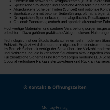
Exterieur mit schwarzen Designakzenten (z. B. Kühlergrillra
Spezifische Stoßfänger und sportliche Anbauteile für einen m
Abgedunkelte Scheiben hinten (SunSet) und optionale Kontra
Sportsitze vorn mit betonter Seitenführung, oft mit farbige
Dreispeichen-Sportlenkrad (unten abgeflacht), Pedalkappen 
Optional: Panoramaglasdach und sportlich akzentuierte Fah
Hochwertige Materialien und saubere Verarbeitung sorgen insgesamt
erleichtern. Dazu gehören praktische Ablagen, clevere Halterung
Technologisch ist der Škoda Scala auf einem sehr modernen Stand. 
Echtzeit. Ergänzt wird dies durch ein digitales Kombiinstrument, da
Im Bereich Sicherheit verfügt der Scala über eine Vielzahl moder
und Notbremsung, die in kritischen Situationen aktiv eingreifen kö
Für zusätzliche Sicherheit und Komfort sorgen moderne LED-Schein
Optional verfügbare Parkassistenzsysteme und Rückfahrkameras 
Kontakt & Öffnungszeiten
Montag-Freitag: