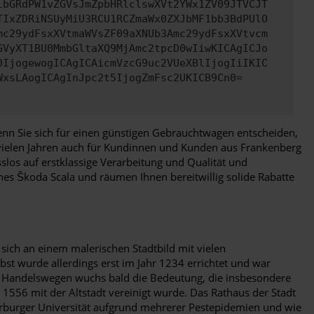
lbGRdPW1vZGVsJmZpbHRlclswXVt2YWx1ZV09JTVCJT
TIxZDRiNSUyMiU3RCU1RCZmaWx0ZXJbMF1bb3BdPUlO
mc29ydFsxXVtmaWVsZF09aXNUb3Amc29ydFsxXVtvcm
GVyXT1BU0MmbGltaXQ9MjAmc2tpcD0wIiwKICAgICJo
0IjogewogICAgICAicmVzcG9uc2VUeXBlIjogIiIKIC
WxsLAogICAgInJpc2t5IjogZmFsc2UKICB9Cn0=
, wenn Sie sich für einen günstigen Gebrauchtwagen entscheiden,
 vielen Jahren auch für Kundinnen und Kunden aus Frankenberg
los auf erstklassige Verarbeitung und Qualität und
ines Škoda Scala und räumen Ihnen bereitwillig solide Rabatte
sich an einem malerischen Stadtbild mit vielen
bst wurde allerdings erst im Jahr 1234 errichtet und war
ei Handelswegen wuchs bald die Bedeutung, die insbesondere
1556 mit der Altstadt vereinigt wurde. Das Rathaus der Stadt
Marburger Universität aufgrund mehrerer Pestepidemien und wie