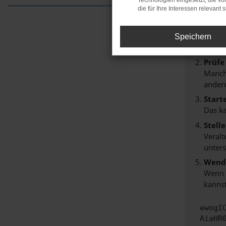
Technologien eingesetzt, die v
Beim Lade
die für Ihre Interessen relevant s
Hier sind
Überp
Speichern
Laden
Prüfe
Manche
andere
Start
Das k
Stell
Veralt
unters
Wende
Wenn d
kannst
ewogI
AiaHR