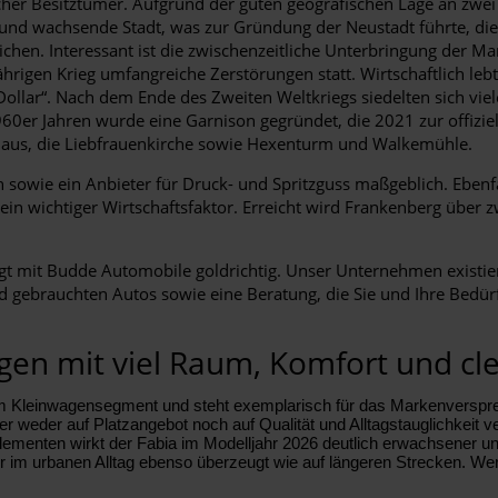
ischer Besitztümer. Aufgrund der guten geografischen Lage an zw
und wachsende Stadt, was zur Gründung der Neustadt führte, die 
ichen. Interessant ist die zwischenzeitliche Unterbringung der 
jährigen Krieg umfangreiche Zerstörungen statt. Wirtschaftlich 
 Dollar“. Nach dem Ende des Zweiten Weltkriegs siedelten sich v
60er Jahren wurde eine Garnison gegründet, die 2021 zur offiziel
haus, die Liebfrauenkirche sowie Hexenturm und Walkemühle.
sowie ein Anbieter für Druck- und Spritzguss maßgeblich. Ebenfal
 ein wichtiger Wirtschaftsfaktor. Erreicht wird Frankenberg übe
t mit Budde Automobile goldrichtig. Unser Unternehmen existiert 
gebrauchten Autos sowie eine Beratung, die Sie und Ihre Bedürfn
en mit viel Raum, Komfort und cle
m Kleinwagensegment und steht exemplarisch für das Markenversprech
er weder auf Platzangebot noch auf Qualität und Alltagstauglichkeit 
menten wirkt der Fabia im Modelljahr 2026 deutlich erwachsener un
im urbanen Alltag ebenso überzeugt wie auf längeren Strecken. Wer Wert