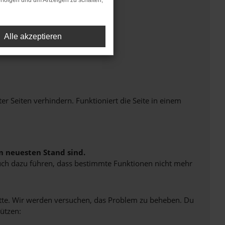
rfolgen und um Anzeigen zu schalten,
Alle akzeptieren
Seiten verhindern. Funktioniert die Seite in einem
m neuesten Stand sind.
 auch dazu führen, dass bestimmte Funktionen nicht mehr
bitte. Wir werden versuchen, das Problem zu beheben. Du
ützen: