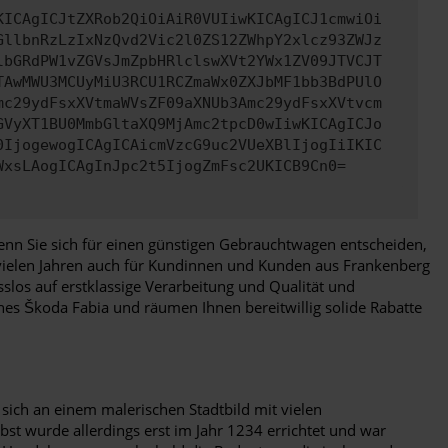
KICAgICJtZXRob2QiOiAiR0VUIiwKICAgICJ1cmwiOi
GllbnRzLzIxNzQvd2Vic2l0ZS12ZWhpY2xlcz93ZWJz
lbGRdPW1vZGVsJmZpbHRlclswXVt2YWx1ZV09JTVCJT
TAwMWU3MCUyMiU3RCU1RCZmaWx0ZXJbMF1bb3BdPUlO
mc29ydFsxXVtmaWVsZF09aXNUb3Amc29ydFsxXVtvcm
GVyXT1BU0MmbGltaXQ9MjAmc2tpcD0wIiwKICAgICJo
0IjogewogICAgICAicmVzcG9uc2VUeXBlIjogIiIKIC
WxsLAogICAgInJpc2t5IjogZmFsc2UKICB9Cn0=
, wenn Sie sich für einen günstigen Gebrauchtwagen entscheiden,
 vielen Jahren auch für Kundinnen und Kunden aus Frankenberg
los auf erstklassige Verarbeitung und Qualität und
ines Škoda Fabia und räumen Ihnen bereitwillig solide Rabatte
sich an einem malerischen Stadtbild mit vielen
bst wurde allerdings erst im Jahr 1234 errichtet und war