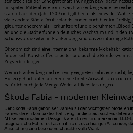
seinerzeit Teil der Landgrafschaft Thüringen bzw. deren hess
im späten Mittelalter enorm war. Frankenberg war eine reiche 
stammt aus dem Jahr 1509 und gilt heute als eines der Wahrze
viele andere Städte Deutschlands fanden auch hier im Dreißig
gilt unter anderem als Herkunftsort für die berühmten „Blood
an und die Stadt erfuhr ein deutliches Wachstum und in den 19
Sehenswürdigkeiten in Frankenberg sind das zehntürmige Rat
Ökonomisch sind eine international bekannte Möbelfabrikation 
finden sich Kunststoffverarbeiter und auch die Bundeswehr ist
Zugverbindungen.
Wer in Frankenberg nach einem geeigneten Fahrzeug sucht, lieg
Hierzu gehört unter anderem eine breite Auswahl an neuen und 
natürlich auch jede Menge Werkstattdienstleistungen.
Škoda Fabia – moderner Kleinwag
Der Škoda Fabia gehört seit Jahren zu den wichtigsten Modellen i
Fahrer, die ein kompaktes Fahrzeug für die Stadt suchen, dabei ab
Mit seinem modernen Design, klaren Linien und markanten LED-Ele
pragmatische Fahrer schätzen ihn als zuverlässigen Allrounder, der 
Ausstattung eine besonders charaktervolle Wahl.