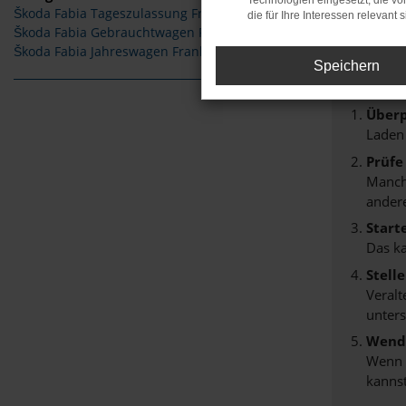
Technologien eingesetzt, die v
Škoda Fabia Tageszulassung Frankenberg
die für Ihre Interessen relevant s
Fehle
Škoda Fabia Gebrauchtwagen Frankenberg
Škoda Fabia Jahreswagen Frankenberg
Beim Lade
Speichern
Hier sind
Überp
Laden
Prüfe
Manche
andere
Start
Das k
Stell
Veralt
unters
Wende
Wenn d
kannst