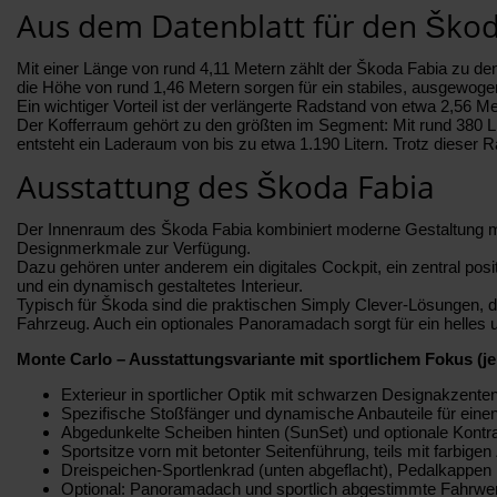
Aus dem Datenblatt für den Škod
Mit einer Länge von rund 4,11 Metern zählt der Škoda Fabia zu d
die Höhe von rund 1,46 Metern sorgen für ein stabiles, ausgewoge
Ein wichtiger Vorteil ist der verlängerte Radstand von etwa 2,56 M
Der Kofferraum gehört zu den größten im Segment: Mit rund 380 L
entsteht ein Laderaum von bis zu etwa 1.190 Litern. Trotz dieser
Ausstattung des Škoda Fabia
Der Innenraum des Škoda Fabia kombiniert moderne Gestaltung mit 
Designmerkmale zur Verfügung.
Dazu gehören unter anderem ein digitales Cockpit, ein zentral pos
und ein dynamisch gestaltetes Interieur.
Typisch für Škoda sind die praktischen Simply Clever-Lösungen, 
Fahrzeug. Auch ein optionales Panoramadach sorgt für ein helles
Monte Carlo – Ausstattungsvariante mit sportlichem Fokus (je
Exterieur in sportlicher Optik mit schwarzen Designakzenten 
Spezifische Stoßfänger und dynamische Anbauteile für einen
Abgedunkelte Scheiben hinten (SunSet) und optionale Kontra
Sportsitze vorn mit betonter Seitenführung, teils mit farbi
Dreispeichen-Sportlenkrad (unten abgeflacht), Pedalkappen
Optional: Panoramadach und sportlich abgestimmte Fahrw