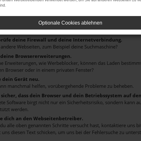
on dritten Werbetreibenden verwendet werden, um Sie auf anderen Webseiten zu ve
ind.
r: Network Error
n ist ein Fehler aufgetreten.
Optionale Cookies ablehnen
 ein paar Tipps, die dir helfen können:
rüfe deine Firewall und deine Internetverbindung.
 andere Webseiten, zum Beispiel deine Suchmaschine?
 deine Browsererweiterungen.
 Erweiterungen, wie Werbeblocker, können das Laden bestimmter 
n Browser oder in einem privaten Fenster?
e dein Gerät neu.
ann manchmal helfen, vorübergehende Probleme zu beheben.
e sicher, dass dein Browser und dein Betriebssystem auf de
ete Software birgt nicht nur ein Sicherheitsrisiko, sondern kann
tützt werden.
 dich an den Webseitenbetreiber.
u alle oben genannten Schritte versucht hast, kontaktiere uns 
 uns diesen Text schicken, um uns bei der Fehlersuche zu unterst