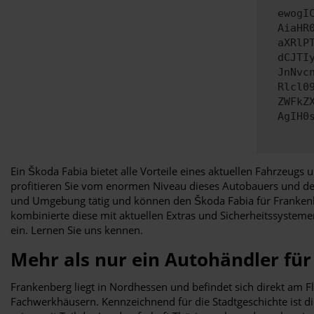
ewogI
AiaHR
aXRlP
dCJTI
JnNvc
Rlcl0
ZWFkZ
AgIH0
Ein Škoda Fabia bietet alle Vorteile eines aktuellen Fahrzeugs 
profitieren Sie vom enormen Niveau dieses Autobauers und des
und Umgebung tätig und können den Škoda Fabia für Frankenber
kombinierte diese mit aktuellen Extras und Sicherheitssystemen
ein. Lernen Sie uns kennen.
Mehr als nur ein Autohändler fü
Frankenberg liegt in Nordhessen und befindet sich direkt am F
Fachwerkhäusern. Kennzeichnend für die Stadtgeschichte ist die