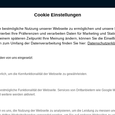
Cookie Einstellungen
 für Frankenberg
ie bestmögliche Nutzung unserer Webseite zu ermöglichen und unsere
, leasen, finanzier
hierbei Ihre Präferenzen und verarbeiten Daten für Marketing und Stati
einem späteren Zeitpunkt Ihre Meinung ändern, können Sie die Einwillig
en zum Umfang der Datenverarbeitung finden Sie hier:
Datenschutzerkl
en von uns eingesetzt:
 Frankenberg
rlich, um die Kernfunktionalität der Webseite zu gewährleisten.
nd ist ganz sicher das passende Fahrzeug für Sie. Der Vorteil di
mt eine herausragende Ausstattung und eine enorme Effizienz hi
ls EU-Import sowie als Gebraucht- oder Jahreswagen. Entspreche
estmögliche Funktionalität der Webseite. Services von Drittanbietern wie Google 
 unterwegs sind. Wir beraten Sie gerne und stehen Ihnen für all 
eitere werden aktiviert.
 es uns, die Nutzung der Webseite zu analysieren, um die Leistung zu messen u