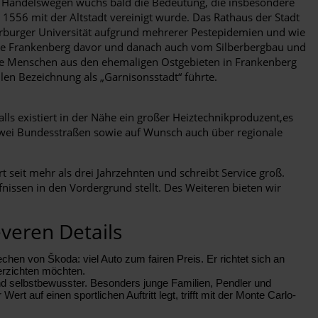
ei Handelswegen wuchs bald die Bedeutung, die insbesondere
1556 mit der Altstadt vereinigt wurde. Das Rathaus der Stadt
Marburger Universität aufgrund mehrerer Pestepidemien und wie
lebte Frankenberg davor und danach auch vom Silberbergbau und
iele Menschen aus den ehemaligen Ostgebieten in Frankenberg
len Bezeichnung als „Garnisonsstadt“ führte.
ls existiert in der Nähe ein großer Heiztechnikproduzent,es
r zwei Bundesstraßen sowie auf Wunsch auch über regionale
seit mehr als drei Jahrzehnten und schreibt Service groß.
issen in den Vordergrund stellt. Des Weiteren bieten wir
veren Details
en von Škoda: viel Auto zum fairen Preis. Er richtet sich an
verzichten möchten.
d selbstbewusster. Besonders junge Familien, Pendler und
 auf einen sportlichen Auftritt legt, trifft mit der Monte Carlo-