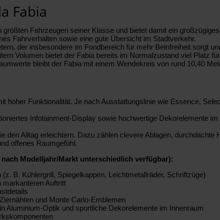
a Fabia
en größten Fahrzeugen seiner Klasse und bietet damit ein großzügig
nes Fahrverhalten sowie eine gute Übersicht im Stadtverkehr.
etern, der insbesondere im Fondbereich für mehr Beinfreiheit sorgt un
itern Volumen bietet der Fabia bereits im Normalzustand viel Platz
 Raumwerte bleibt der Fabia mit einem Wendekreis von rund 10,40 Met
hoher Funktionalität. Je nach Ausstattungslinie wie Essence, Selec
itioniertes Infotainment-Display sowie hochwertige Dekorelemente im 
die den Alltag erleichtern. Dazu zählen clevere Ablagen, durchdach
 und offenes Raumgefühl.
 nach Modelljahr/Markt unterschiedlich verfügbar):
(z. B. Kühlergrill, Spiegelkappen, Leichtmetallräder, Schriftzüge)
 markanteren Auftritt
stdetails
gen Ziernähten und Monte Carlo-Emblemen
 in Aluminium-Optik und sportliche Dekorelemente im Innenraum
erkskomponenten