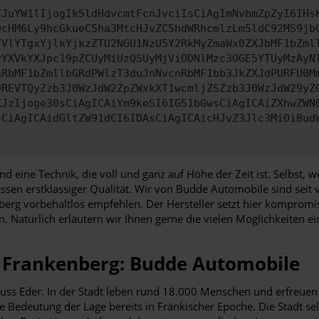
CJuYW1lIjogIk5ldHdvcmtFcnJvciIsCiAgImNvbmZpZyI6IHs
0cHM6Ly9hcGkueC5ha3MtcHJvZC5hdWRhcmlzLm5ldC92MS9jb
TVlYTgxYjlkYjkzZTU2NGU1NzU5Y2RkMyZmaWx0ZXJbMF1bZml
yYXVkYXJpc19pZCUyMiUzQSUyMjViODNlMzc3OGE5YTUyMzAyN
nRbMF1bZmllbGRdPWlzT3duJnNvcnRbMF1bb3JkZXJdPURFU0M
9REVTQyZzb3J0WzJdW2ZpZWxkXT1wcmljZSZzb3J0WzJdW29yZ
XJzIjoge30sCiAgICAiYm9keSI6IG51bGwsCiAgICAiZXhwZWN
sCiAgICAidGltZW91dCI6IDAsCiAgICAicHJvZ3Jlc3MiOiBud
und eine Technik, die voll und ganz auf Höhe der Zeit ist. Selbst
sen erstklassiger Qualität. Wir von Budde Automobile sind seit
g vorbehaltlos empfehlen. Der Hersteller setzt hier kompromiss
. Natürlich erläutern wir Ihnen gerne die vielen Möglichkeiten e
r Frankenberg: Budde Automobile
luss Eder. In der Stadt leben rund 18.000 Menschen und erfreuen 
 Bedeutung der Lage bereits in Fränkischer Epoche. Die Stadt sel