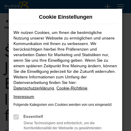
Zum
Hauptinhalt
Cookie Einstellungen
springen
Startseite
Essen
Škoda
Škoda Jahreswagen für Essen kaufen,
leasen, finanzieren
Wir nutzen Cookies, um Ihnen die bestmögliche
Nutzung unserer Webseite zu ermöglichen und unsere
Škoda
Kommunikation mit Ihnen zu verbessern. Wir
berücksichtigen hierbei Ihre Präferenzen und
verarbeiten Daten für Marketing und Statistiken nur,
Jahreswagen für
wenn Sie uns Ihre Einwilligung geben. Wenn Sie zu
einem späteren Zeitpunkt Ihre Meinung ändern, können
Sie die Einwilligung jederzeit für die Zukunft widerrufen.
Essen kaufen,
Weitere Informationen zum Umfang der
Datenverarbeitung finden Sie hier:
Datenschutzerklärung
,
Cookie-Richtlinie
.
leasen,
Impressum
Folgende Kategorien von Cookies werden von uns eingesetzt:
finanzieren
Essentiell
Diese Technologien sind erforderlich, um die
Kernfunktionalität der Webseite zu gewährleisten.