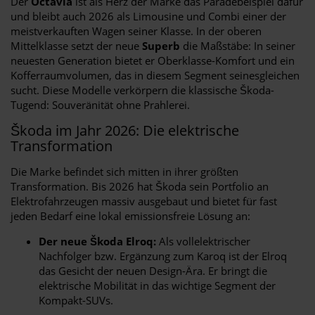
Der
Octavia
ist als Herz der Marke das Paradebeispiel dafür
und bleibt auch 2026 als Limousine und Combi einer der
meistverkauften Wagen seiner Klasse. In der oberen
Mittelklasse setzt der neue
Superb
die Maßstäbe: In seiner
neuesten Generation bietet er Oberklasse-Komfort und ein
Kofferraumvolumen, das in diesem Segment seinesgleichen
sucht. Diese Modelle verkörpern die klassische Škoda-
Tugend: Souveränität ohne Prahlerei.
Škoda im Jahr 2026: Die elektrische
Transformation
Die Marke befindet sich mitten in ihrer größten
Transformation. Bis 2026 hat Škoda sein Portfolio an
Elektrofahrzeugen massiv ausgebaut und bietet für fast
jeden Bedarf eine lokal emissionsfreie Lösung an:
Der neue Škoda Elroq:
Als vollelektrischer
Nachfolger bzw. Ergänzung zum Karoq ist der Elroq
das Gesicht der neuen Design-Ära. Er bringt die
elektrische Mobilität in das wichtige Segment der
Kompakt-SUVs.