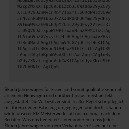
NUQmZmlsdGVyWzFdW29wXT1JTiZzb3J0WzBd
W2ZpZWxkXT1pc093biZzb3J0WzBdW29yZGVy
XT1ERVNDJnNvcnRbMV1bZmllbGRdPWlzVG9w
JnNvcnRbMV1bb3JkZXJdPURFU0Mmc29ydFsy
XVtmaWVsZF09cHJpY2Umc29ydFsyXVtvcmRl
cl09QVNDJmxpbWl0PTIwJnNraXA9MCIsCiAg
ICAiaGVhZGVycyI6IHt9LAogICAgImJvZHki
OiBudWxsLAogICAgImV4cGVjdCI6IHsKICAg
ICAgInJlc3BvbnNlVHlwZSI6ICIiCiAgICB9
LAogICAgInRpbWVvdXQiOiAwLAogICAgInBy
b2dyZXNzIjogbnVsbCwKICAgICJyaXNreSI6
IGZhbHNlCiAgfQp9
Škoda Jahreswagen für Essen sind somit qualitativ sehr nah
an einem Neuwagen und darüber hinaus meist perfekt
ausgestattet. Die Vorbesitzer sind in aller Regel sehr pfleglich
mit ihrem neuen Fahrzeug umgegangen und doch schauen
wir in unserer Kfz-Meisterwerkstatt noch einmal nach dem
Rechten. Was das bedeutet? Unter anderem, dass jeder
Škoda Jahreswagen vor dem Verkauf nach Essen auf eine