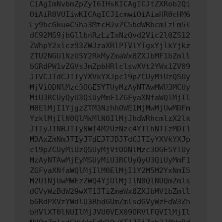
CiAgImNvbmZpZyI6IHsKICAgICJtZXRob2Qi
OiAiR0VUIiwKICAgICJ1cmwiOiAiaHR0cHM6
Ly9hcGkueC5ha3MtcHJvZC5hdWRhcmlzLm5l
dC92MS9jbGllbnRzLzIxNzQvd2Vic2l0ZS12
ZWhpY2xlcz93ZWJzaXRlPTVlYTgxYjlkYjkz
ZTU2NGU1NzU5Y2RkMyZmaWx0ZXJbMF1bZmll
bGRdPW1vZGVsJmZpbHRlclswXVt2YWx1ZV09
JTVCJTdCJTIyYXVkYXJpc19pZCUyMiUzQSUy
MjViODNlMzc3OGE5YTUyMzAyNTAwMWU3MCUy
MiU3RCUyQyU3QiUyMmF1ZGFyaXNfaWQlMjIl
M0ElMjI1YjgzZTM3NzhhOWE1MjMwMjUwMDFm
YzklMjIlN0QlMkMlN0IlMjJhdWRhcmlzX2lk
JTIyJTNBJTIyNWI4M2UzNzc4YTlhNTIzMDI1
MDAxZmNmJTIyJTdEJTJDJTdCJTIyYXVkYXJp
c19pZCUyMiUzQSUyMjViODNlMzc3OGE5YTUy
MzAyNTAwMjEyMSUyMiU3RCUyQyU3QiUyMmF1
ZGFyaXNfaWQlMjIlM0ElMjI1Y2M5M2YxNmI5
M2U1NjUwMWEzZWQ4YjUlMjIlN0QlNUQmZmls
dGVyWzBdW29wXT1JTiZmaWx0ZXJbMV1bZmll
bGRdPXVzYWdlU3RhdGUmZmlsdGVyWzFdW3Zh
bHVlXT0lNUIlMjJVU0VEX09ORVlFQVIlMjIl