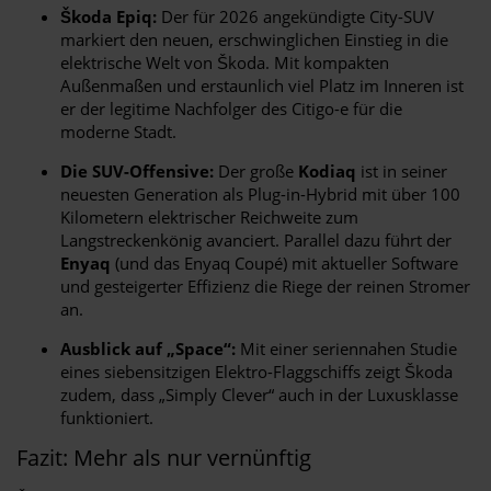
Škoda Epiq:
Der für 2026 angekündigte City-SUV
markiert den neuen, erschwinglichen Einstieg in die
elektrische Welt von Škoda. Mit kompakten
Außenmaßen und erstaunlich viel Platz im Inneren ist
er der legitime Nachfolger des Citigo-e für die
moderne Stadt.
Die SUV-Offensive:
Der große
Kodiaq
ist in seiner
neuesten Generation als Plug-in-Hybrid mit über 100
Kilometern elektrischer Reichweite zum
Langstreckenkönig avanciert. Parallel dazu führt der
Enyaq
(und das Enyaq Coupé) mit aktueller Software
und gesteigerter Effizienz die Riege der reinen Stromer
an.
Ausblick auf „Space“:
Mit einer seriennahen Studie
eines siebensitzigen Elektro-Flaggschiffs zeigt Škoda
zudem, dass „Simply Clever“ auch in der Luxusklasse
funktioniert.
Fazit: Mehr als nur vernünftig