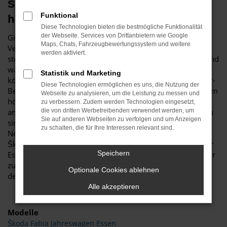
Škoda Jahreswagen – günstig trifft
Funktional
hochwertig in Essen
Diese Technologien bieten die bestmögliche Funktionalität
der Webseite. Services von Drittanbietern wie Google
Ginge es um die Ermittlung des besten Preis-Leistungs-
Maps, Chats, Fahrzeugbewertungssystem und weitere
Verhältnisses in der Autowelt, würden Škoda Jahreswagen
werden aktiviert.
stets die vorderen Plätze einnehmen. Warum das so ist? Und
warum Sie für Essen kaum eine bessere Wahl treffen
Statistik und Marketing
können? Das hat in erster Linie mit dem Wertverlust im Kfz-
Diese Technologien ermöglichen es uns, die Nutzung der
Bereich zu tun, der unmittelbar nach den Neuwagenkauf am
Webseite zu analysieren, um die Leistung zu messen und
höchsten ist. Wer sich eine Wertentwicklungskurve
zu verbessern. Zudem werden Technologien eingesetzt,
anschaut, stellt fest, dass Škoda Jahreswagen zwar fast neu
die von dritten Werbetreibenden verwendet werden, um
Sie auf anderen Webseiten zu verfolgen und um Anzeigen
sind, jedoch nur noch einen Bruchteil eines
zu schalten, die für Ihre Interessen relevant sind.
Neuwagenpreises kosten. Bedingung für das Anbieten als
Škoda Jahreswagen ist das Datum der ersten Zulassung für
Speichern
Essen oder einen anderen Ort. Dieses darf maximal ein Jahr
zurückliegen, sodass Sie meist in ein Modell aus der
Optionale Cookies ablehnen
derzeitigen Modellgeneration steigen.
Alle akzeptieren
Modelle
Škoda Fabia Jahreswagen Essen