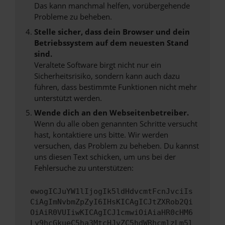
Das kann manchmal helfen, vorübergehende
Probleme zu beheben.
Stelle sicher, dass dein Browser und dein
Betriebssystem auf dem neuesten Stand
sind.
Veraltete Software birgt nicht nur ein
Sicherheitsrisiko, sondern kann auch dazu
führen, dass bestimmte Funktionen nicht mehr
unterstützt werden.
Wende dich an den Webseitenbetreiber.
Wenn du alle oben genannten Schritte versucht
hast, kontaktiere uns bitte. Wir werden
versuchen, das Problem zu beheben. Du kannst
uns diesen Text schicken, um uns bei der
Fehlersuche zu unterstützen:
ewogICJuYW1lIjogIk5ldHdvcmtFcnJvciIs
CiAgImNvbmZpZyI6IHsKICAgICJtZXRob2Qi
OiAiR0VUIiwKICAgICJ1cmwiOiAiaHR0cHM6
Ly9hcGkueC5ha3MtcHJvZC5hdWRhcmlzLm5l