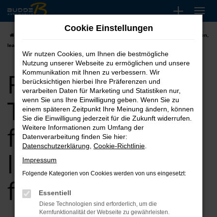
Zum
Hauptinhalt
Cookie Einstellungen
springen
Startseite
Essen
Renault
Renault Tageszulassung für Essen kaufen,
leasen, finanzieren
Wir nutzen Cookies, um Ihnen die bestmögliche
Nutzung unserer Webseite zu ermöglichen und unsere
Renault
Kommunikation mit Ihnen zu verbessern. Wir
berücksichtigen hierbei Ihre Präferenzen und
verarbeiten Daten für Marketing und Statistiken nur,
Tageszulassung
wenn Sie uns Ihre Einwilligung geben. Wenn Sie zu
einem späteren Zeitpunkt Ihre Meinung ändern, können
Sie die Einwilligung jederzeit für die Zukunft widerrufen.
für Essen kaufen,
Weitere Informationen zum Umfang der
Datenverarbeitung finden Sie hier:
Datenschutzerklärung
,
Cookie-Richtlinie
.
leasen,
Impressum
Folgende Kategorien von Cookies werden von uns eingesetzt:
finanzieren
Essentiell
Diese Technologien sind erforderlich, um die
Kernfunktionalität der Webseite zu gewährleisten.