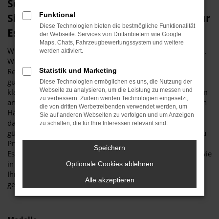
Schnäppchenstimmung? Dann sichern
Funktional
Sie sich eine Renault Tageszulassung für
Diese Technologien bieten die bestmögliche Funktionalität
Essen
der Webseite. Services von Drittanbietern wie Google
Maps, Chats, Fahrzeugbewertungssystem und weitere
Wir bei Budde Automobile sind stets in Schnäppchenlaune.
werden aktiviert.
Was das bedeutet? Ganz einfach, dass Sie bei uns eine
Renault Tageszulassung für Essen zum rekordverdächtig
Statistik und Marketing
günstigen Preis erhalten. Möglich wird dies, indem ein
Diese Technologien ermöglichen es uns, die Nutzung der
Webseite zu analysieren, um die Leistung zu messen und
klassischer Neuwagen für einen Tag in Essen oder an einem
zu verbessern. Zudem werden Technologien eingesetzt,
anderen Ort zugelassen wird. Die Zulassung erfolgt auf den
die von dritten Werbetreibenden verwendet werden, um
Händler und ist natürlich nur „pro forma“. Erreicht wird
Sie auf anderen Webseiten zu verfolgen und um Anzeigen
dadurch, dass eine Renault Tageszulassung zu einem
zu schalten, die für Ihre Interessen relevant sind.
günstigeren Preis angeboten werden kann, ohne dass es zu
Problemen mit den Herstellern kommt. Ihre Mobilität in
Speichern
Essen bleibt auf diese Weise so hochwertig und bequem, wie
in einem echten Neuwagen und selbstverständlich wurde
Optionale Cookies ablehnen
Ihre Renault Tageszulassung noch keinen Kilometer
Alle akzeptieren
gefahren.