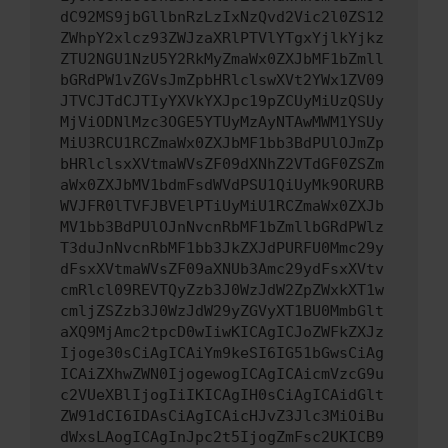
dC92MS9jbGllbnRzLzIxNzQvd2Vic2l0ZS12
ZWhpY2xlcz93ZWJzaXRlPTVlYTgxYjlkYjkz
ZTU2NGU1NzU5Y2RkMyZmaWx0ZXJbMF1bZmll
bGRdPW1vZGVsJmZpbHRlclswXVt2YWx1ZV09
JTVCJTdCJTIyYXVkYXJpc19pZCUyMiUzQSUy
MjViODNlMzc3OGE5YTUyMzAyNTAwMWM1YSUy
MiU3RCU1RCZmaWx0ZXJbMF1bb3BdPUlOJmZp
bHRlclsxXVtmaWVsZF09dXNhZ2VTdGF0ZSZm
aWx0ZXJbMV1bdmFsdWVdPSU1QiUyMk9ORURB
WVJFR0lTVFJBVElPTiUyMiU1RCZmaWx0ZXJb
MV1bb3BdPUlOJnNvcnRbMF1bZmllbGRdPWlz
T3duJnNvcnRbMF1bb3JkZXJdPURFU0Mmc29y
dFsxXVtmaWVsZF09aXNUb3Amc29ydFsxXVtv
cmRlcl09REVTQyZzb3J0WzJdW2ZpZWxkXT1w
cmljZSZzb3J0WzJdW29yZGVyXT1BU0MmbGlt
aXQ9MjAmc2tpcD0wIiwKICAgICJoZWFkZXJz
Ijoge30sCiAgICAiYm9keSI6IG51bGwsCiAg
ICAiZXhwZWN0IjogewogICAgICAicmVzcG9u
c2VUeXBlIjogIiIKICAgIH0sCiAgICAidGlt
ZW91dCI6IDAsCiAgICAicHJvZ3Jlc3MiOiBu
dWxsLAogICAgInJpc2t5IjogZmFsc2UKICB9