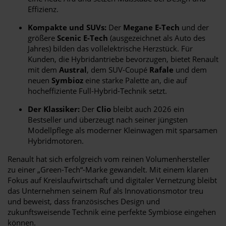
Effizienz.
Kompakte und SUVs:
Der
Megane E-Tech
und der
größere
Scenic E-Tech
(ausgezeichnet als Auto des
Jahres) bilden das vollelektrische Herzstück. Für
Kunden, die Hybridantriebe bevorzugen, bietet Renault
mit dem
Austral
, dem SUV-Coupé
Rafale
und dem
neuen
Symbioz
eine starke Palette an, die auf
hocheffiziente Full-Hybrid-Technik setzt.
Der Klassiker:
Der
Clio
bleibt auch 2026 ein
Bestseller und überzeugt nach seiner jüngsten
Modellpflege als moderner Kleinwagen mit sparsamen
Hybridmotoren.
Renault hat sich erfolgreich vom reinen Volumenhersteller
zu einer „Green-Tech“-Marke gewandelt. Mit einem klaren
Fokus auf Kreislaufwirtschaft und digitaler Vernetzung bleibt
das Unternehmen seinem Ruf als Innovationsmotor treu
und beweist, dass französisches Design und
zukunftsweisende Technik eine perfekte Symbiose eingehen
können.