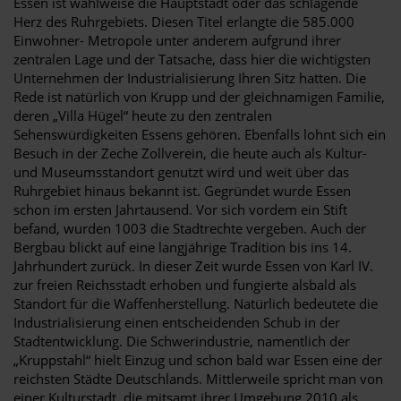
Essen ist wahlweise die Hauptstadt oder das schlagende
Herz des Ruhrgebiets. Diesen Titel erlangte die 585.000
Einwohner- Metropole unter anderem aufgrund ihrer
zentralen Lage und der Tatsache, dass hier die wichtigsten
Unternehmen der Industrialisierung Ihren Sitz hatten. Die
Rede ist natürlich von Krupp und der gleichnamigen Familie,
deren „Villa Hügel“ heute zu den zentralen
Sehenswürdigkeiten Essens gehören. Ebenfalls lohnt sich ein
Besuch in der Zeche Zollverein, die heute auch als Kultur-
und Museumsstandort genutzt wird und weit über das
Ruhrgebiet hinaus bekannt ist. Gegründet wurde Essen
schon im ersten Jahrtausend. Vor sich vordem ein Stift
befand, wurden 1003 die Stadtrechte vergeben. Auch der
Bergbau blickt auf eine langjährige Tradition bis ins 14.
Jahrhundert zurück. In dieser Zeit wurde Essen von Karl IV.
zur freien Reichsstadt erhoben und fungierte alsbald als
Standort für die Waffenherstellung. Natürlich bedeutete die
Industrialisierung einen entscheidenden Schub in der
Stadtentwicklung. Die Schwerindustrie, namentlich der
„Kruppstahl“ hielt Einzug und schon bald war Essen eine der
reichsten Städte Deutschlands. Mittlerweile spricht man von
einer Kulturstadt, die mitsamt ihrer Umgebung 2010 als