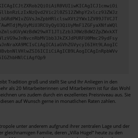
KICAgICJtZXRob2QiOiAiR0VUIiwKICAgICJ1cmwiOi
GllbnRzLzIxNzQvd2Vic2l0ZS12ZWhpY2xlcz93ZWJz
lbGRdPW1vZGVsJmZpbHRlclswXVt2YWx1ZV09JTVCJT
TAwMTdjMyUyMiU3RCUyQyU3QiUyMmF1ZGFyaXNfaWQl
mZmlsdGVyWzBdW29wXT1JTiZzb3J0WzBdW2ZpZWxkXT
WlzVG9wJnNvcnRbMV1bb3JkZXJdPURFU0Mmc29ydFsy
wJnNraXA9MCIsCiAgICAiaGVhZGVycyI6IHt9LAogIC
3BvbnNlVHlwZSI6ICIiCiAgICB9LAogICAgInRpbWVv
6IGZhbHNlCiAgfQp9
 Tradition groß und stellt Sie und Ihr Anliegen in den
mehr als 20 Mitarbeiterinnen und Mitarbeitern ist für das Wohl
eichnen uns zudem durch ein exzellentes Preisniveau aus. Sie
 diesen auf Wunsch gerne in monatlichen Raten zahlen.
etropole unter anderem aufgrund ihrer zentralen Lage und der
er gleichnamigen Familie, deren „Villa Hügel“ heute zu den