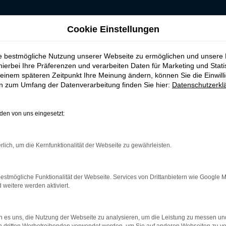
Cookie Einstellungen
n
ie bestmögliche Nutzung unserer Webseite zu ermöglichen und unsere
n finanzieren | Lief
hierbei Ihre Präferenzen und verarbeiten Daten für Marketing und Stati
einem späteren Zeitpunkt Ihre Meinung ändern, können Sie die Einwillig
en zum Umfang der Datenverarbeitung finden Sie hier:
Datenschutzerkl
en von uns eingesetzt:
ren Fiat in Essen
rlich, um die Kernfunktionalität der Webseite zu gewährleisten.
asst hat, erhält bei Budde Automobile die perfekte Beratung. Un
n der Qualität der Fahrzeuge dieses Herstellers überzeugt und 
r. Wer in Essen lebt, hat es nicht weit zu uns. Auf einem Gelän
estmögliche Funktionalität der Webseite. Services von Drittanbietern wie Google 
 Menge Werkstattfläche mit mehrere Hebebühnen als auch angen
eitere werden aktiviert.
 es uns, die Nutzung der Webseite zu analysieren, um die Leistung zu messen u