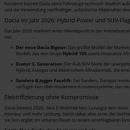
Konzerns konnte Dacia seine Fahrzeuge technisch deutlich auf
und die Verwendung nachhaltiger, unlackierter Materialien (wie
Dacia im Jahr 2026: Hybrid-Power und SUV-Flag
Das Jahr 2026 markiert einen Wendepunkt in der Antriebsstrate
vor:
Der neue Dacia Bigster:
Das größte Modell der Markenges
Modell, das den neuen
Hybrid 155
sowie innovative All
Duster 3. Generation:
Der Kult-SUV bleibt der unangefo
Hybrid, Autogas und elektrischem Allradantrieb, die ein
Sandero & Jogger Facelift:
Der Sandero, Europas meistve
verfügen nun über modernere Assistenzsysteme, das neue
Elektrifizierung ohne Kompromisse
Dacia beweist 2026, dass E-Mobilität kein Luxusgut sein muss
Interieur und mehr Leistung, bleibt dabei aber eines der leicht
sie Sinn ergibt: im urbanen Raum zu einem unschlagbaren Einst