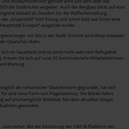
tur- und Museumsstandort genutzt wird und weit über das
003 die Stadtrechte vergeben. Auch der Bergbau blickt auf eine
ungierte alsbald als Standort für die Waffenherstellung.
 der „Kruppstahl“ hielt Einzug und schon bald war Essen eine
urhauptstadt Europas“ ausgelobt wurde.
ieversorger mit Sitz in der Stadt. Erreicht wird diese entweder
 der Deutschen Bahn.
ich im Sauerland und ist somit nicht weit vom Ruhrgebiet
g. Freuen Sie sich auf rund 20 hochmotivierte Mitarbeiterinnen
 und Wartung.
ünglich als rumänischer Staatskonzern gegründet, hat sich
a für eine neue Form von Pragmatismus: Die Marke liefert
 auf erschwingliche Mobilität. Mit dem aktuellen Slogan
vidualisten geworden.
, sind vorbei. Mit der Einführung der CMF-B-Plattform des