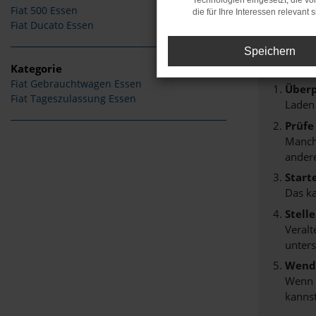
Technologien eingesetzt, die v
Fiat 500 Essen
die für Ihre Interessen relevant s
Fehle
Fiat Ducato Essen
Beim Lade
Speichern
Hier sind
Kategorie
Fiat Gebrauchtwagen Essen
Überp
Fiat Tageszulassung Essen
Laden
Prüfe
Manche
andere
Start
Das k
Stell
Veralt
unters
Wende
Wenn d
kannst