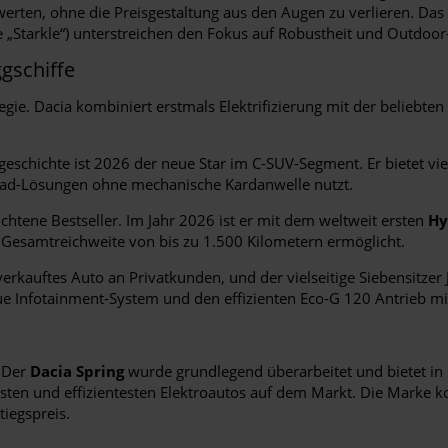
werten, ohne die Preisgestaltung aus den Augen zu verlieren. D
 „Starkle“) unterstreichen den Fokus auf Robustheit und Outdoor-
gschiffe
gie. Dacia kombiniert erstmals Elektrifizierung mit der beliebte
chichte ist 2026 der neue Star im C-SUV-Segment. Er bietet viel 
rad-Lösungen ohne mechanische Kardanwelle nutzt.
chtene Bestseller. Im Jahr 2026 ist er mit dem weltweit ersten
Hy
e Gesamtreichweite von bis zu 1.500 Kilometern ermöglicht.
rkauftes Auto an Privatkunden, und der vielseitige Siebensitzer
 Infotainment-System und den effizienten Eco-G 120 Antrieb mi
. Der
Dacia Spring
wurde grundlegend überarbeitet und bietet in 
esten und effizientesten Elektroautos auf dem Markt. Die Marke ko
iegspreis.