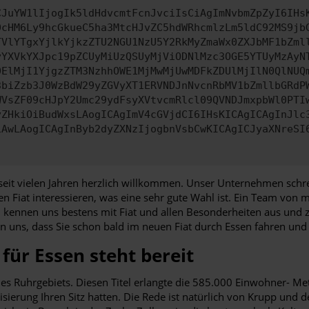
CJuYW1lIjogIk5ldHdvcmtFcnJvciIsCiAgImNvbmZpZyI6IHs
0cHM6Ly9hcGkueC5ha3MtcHJvZC5hdWRhcmlzLm5ldC92MS9jb
TVlYTgxYjlkYjkzZTU2NGU1NzU5Y2RkMyZmaWx0ZXJbMF1bZml
yYXVkYXJpc19pZCUyMiUzQSUyMjViODNlMzc3OGE5YTUyMzAyN
0ElMjI1YjgzZTM3NzhhOWE1MjMwMjUwMDFkZDUlMjIlN0QlNUQ
3biZzb3J0WzBdW29yZGVyXT1ERVNDJnNvcnRbMV1bZmllbGRdP
WVsZF09cHJpY2Umc29ydFsyXVtvcmRlcl09QVNDJmxpbWl0PTI
vZHkiOiBudWxsLAogICAgImV4cGVjdCI6IHsKICAgICAgInJlc
iAwLAogICAgInByb2dyZXNzIjogbnVsbCwKICAgICJyaXNreSI
t vielen Jahren herzlich willkommen. Unser Unternehmen schreibt
nen Fiat interessieren, was eine sehr gute Wahl ist. Ein Team von 
 kennen uns bestens mit Fiat und allen Besonderheiten aus und z
 uns, dass Sie schon bald im neuen Fiat durch Essen fahren und
für Essen steht bereit
des Ruhrgebiets. Diesen Titel erlangte die 585.000 Einwohner- M
isierung Ihren Sitz hatten. Die Rede ist natürlich von Krupp und d