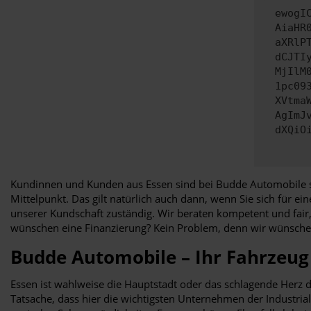
ewogI
AiaHR
aXRlP
dCJTI
MjIlM
1pc09
XVtma
AgImJ
dXQiO
Kundinnen und Kunden aus Essen sind bei Budde Automobile sei
Mittelpunkt. Das gilt natürlich auch dann, wenn Sie sich für ei
unserer Kundschaft zuständig. Wir beraten kompetent und fair,
wünschen eine Finanzierung? Kein Problem, denn wir wünschen
Budde Automobile – Ihr Fahrzeug 
Essen ist wahlweise die Hauptstadt oder das schlagende Herz 
Tatsache, dass hier die wichtigsten Unternehmen der Industrial