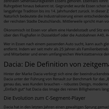
zentralen Sehenswürdigkeiten Essens gehören. Ebenfalls lohnt 
Ruhrgebiet hinaus bekannt ist. Gegründet wurde Essen schon im
langjährige Tradition bis ins 14. Jahrhundert zurück. In dieser 
Natürlich bedeutete die Industrialisierung einen entscheidende
der reichsten Städte Deutschlands. Mittlerweile spricht man v
Ökonomisch ist Essen vor allem eine Handelsstadt und Sitz eini
über den Flughafen in Düsseldorf oder die Autobahnen A40, A
Wer in Essen nach einem passenden Auto sucht, kann auch gl
entfernt. Indem wir seit mehr als 25 Jahren als Familienbetrie
und Mitarbeiter und einen umfangreichen Werkstattservice der
Dacia: Die Definition von zeitge
Hinter der Marke Dacia verbirgt sich eine der beeindruckends
Dacia unter der Führung von Renault zur Benchmark für das „Be
genau das, was Kunden brauchen – robustes Design, moderne T
„Einfach gut“ hat Dacia das Image des reinen Billigheimers läng
Die Evolution zum C-Segment-Player
Dacia hat in den letzten Jahren einen gewaltigen Sprung gemac