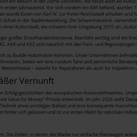
sich ein Besuch in der Zeche Zollverein, die heute auch als Kul
 ersten Jahrtausend. Vor sich vordem ein Stift befand, wurden 1
Zeit wurde Essen von Karl IV. zur freien Reichsstadt erhoben und f
n Schub in der Stadtentwicklung. Die Schwerindustrie, namentlich
on einer Kulturstadt, die mitsamt ihrer Umgebung 2010 als „Kult
ger großer Einzelhandelskonzerne. Ebenfalls wichtig sind die Energ
42, A44 und A52 und natürlich mit den Fern- und Regionalzügen
eich zu Budde Automobile kommen. Unser Unternehmen befindet s
b firmieren, bieten wir eine rundum faire und persönliche Beratun
 Meisterklasse – sowohl für Reparaturen als auch für Inspektion
mäßer Vernunft
ten Erfolgsgeschichten des europäischen Automobilmarktes. Urspr
st Value for Money“-Prinzip entwickelt. Im Jahr 2026 steht Daci
echnik ohne unnötigen Ballast und eine konsequente Ausrichtung
st hinter sich gelassen und ist zur ersten Wahl für rationale Indi
ht. Die Zeiten, in denen die Marke nur einfache Kleinwagen anbot