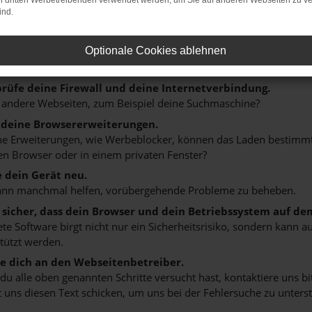
on dritten Werbetreibenden verwendet werden, um Sie auf anderen Webseiten zu ve
ind.
r: Network Error
n ist ein Fehler aufgetreten.
Optionale Cookies ablehnen
 ein paar Tipps, die dir helfen können:
rüfe deine Firewall und deine Internetverbindung.
 andere Webseiten, zum Beispiel deine Suchmaschine?
 deine Browsererweiterungen.
 Erweiterungen, wie Werbeblocker, können das Laden bestimmter 
n Browser oder in einem privaten Fenster?
e dein Gerät neu.
ann manchmal helfen, vorübergehende Probleme zu beheben.
e sicher, dass dein Browser und dein Betriebssystem auf de
ete Software birgt nicht nur ein Sicherheitsrisiko, sondern kann
tützt werden.
 dich an den Webseitenbetreiber.
u alle oben genannten Schritte versucht hast, kontaktiere uns 
 uns diesen Text schicken, um uns bei der Fehlersuche zu unterst