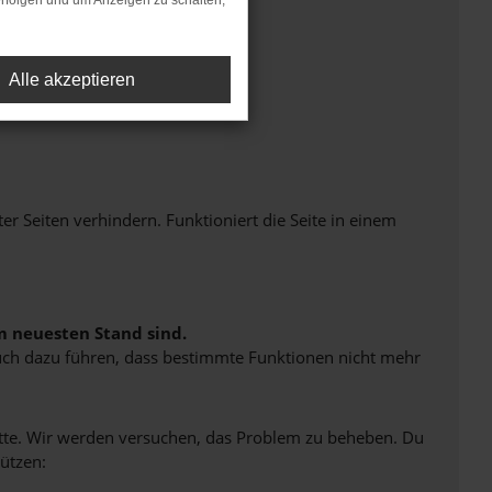
rfolgen und um Anzeigen zu schalten,
Alle akzeptieren
Seiten verhindern. Funktioniert die Seite in einem
m neuesten Stand sind.
 auch dazu führen, dass bestimmte Funktionen nicht mehr
bitte. Wir werden versuchen, das Problem zu beheben. Du
ützen: