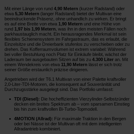
Mit einer Länge von rund
4,90 Metern
(kurzer Radstand) oder
etwa
5,30 Metern
(langer Radstand) bietet der Multivan eine
beeindruckende Präsenz, ohne unhandlich zu wirken. Er bringt
es auf eine Breite von etwa
1,90 Metern
und eine Höhe von
rund
1,97 bis 1,99 Metern
, was ihn in den meisten Fällen noch
parkhaustauglich macht. Ein herausragendes Merkmal ist sein
flexibles Schienensystem im Fahrgastraum, das es erlaubt, die
Einzelsitze und die Dreierbank stufenlos zu verschieben oder zu
drehen. Das Kofferraumvolumen ist extrem variabel: Während
bei voller Bestuhlung noch Platz für Einkäufe bleibt, wächst der
Laderaum bei ausgebauten Sitzen auf bis zu
4.300 Liter
an. Mit
einem Wendekreis von etwa
11,90 Metern
lässt er sich trotz
seiner Größe erstaunlich präzise dirigieren.
Angetrieben wird der T6.1 Multivan von einer Palette kraftvoller
2,0-Liter-TDI-Motoren, die konsequent auf Souveränität und
Durchzugsstärke ausgelegt sind. Das Portfolio umfasst:
TDI (Diesel):
Die hocheffizienten Vierzylinder-Selbstzünder
decken ein breites Spektrum ab – vom sparsamen Einstieg
bis hin zum kraftvollen Bi-Turbo-Topmodell.
4MOTION (Allrad):
Für maximale Traktion in den Bergen
oder bei Nässe ist der Multivan oft mit dem intelligenten
Allradantrieb kombiniert.