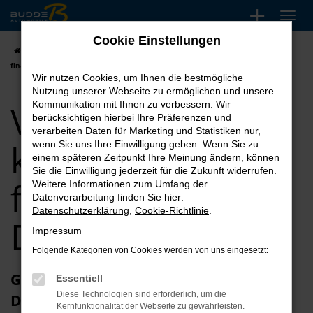
Zum
Hauptinhalt
Cookie Einstellungen
springen
Startseite
Duisburg
VW
VW T6.1 Multivan kaufen, leasen,
finanzieren für Duisburg
Wir nutzen Cookies, um Ihnen die bestmögliche
Nutzung unserer Webseite zu ermöglichen und unsere
VW T6.1 Multivan
Kommunikation mit Ihnen zu verbessern. Wir
berücksichtigen hierbei Ihre Präferenzen und
verarbeiten Daten für Marketing und Statistiken nur,
kaufen, leasen,
wenn Sie uns Ihre Einwilligung geben. Wenn Sie zu
einem späteren Zeitpunkt Ihre Meinung ändern, können
Sie die Einwilligung jederzeit für die Zukunft widerrufen.
finanzieren für
Weitere Informationen zum Umfang der
Datenverarbeitung finden Sie hier:
Datenschutzerklärung
,
Cookie-Richtlinie
.
Duisburg
Impressum
Folgende Kategorien von Cookies werden von uns eingesetzt:
Glückwunsch zum VW T6.1 Multivan in
Essentiell
Diese Technologien sind erforderlich, um die
Duisburg
Kernfunktionalität der Webseite zu gewährleisten.