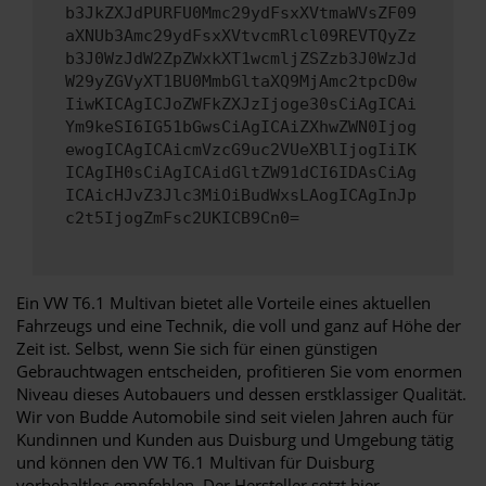
b3JkZXJdPURFU0Mmc29ydFsxXVtmaWVsZF09
aXNUb3Amc29ydFsxXVtvcmRlcl09REVTQyZz
b3J0WzJdW2ZpZWxkXT1wcmljZSZzb3J0WzJd
W29yZGVyXT1BU0MmbGltaXQ9MjAmc2tpcD0w
IiwKICAgICJoZWFkZXJzIjoge30sCiAgICAi
Ym9keSI6IG51bGwsCiAgICAiZXhwZWN0Ijog
ewogICAgICAicmVzcG9uc2VUeXBlIjogIiIK
ICAgIH0sCiAgICAidGltZW91dCI6IDAsCiAg
ICAicHJvZ3Jlc3MiOiBudWxsLAogICAgInJp
c2t5IjogZmFsc2UKICB9Cn0=
Ein VW T6.1 Multivan bietet alle Vorteile eines aktuellen
Fahrzeugs und eine Technik, die voll und ganz auf Höhe der
Zeit ist. Selbst, wenn Sie sich für einen günstigen
Gebrauchtwagen entscheiden, profitieren Sie vom enormen
Niveau dieses Autobauers und dessen erstklassiger Qualität.
Wir von Budde Automobile sind seit vielen Jahren auch für
Kundinnen und Kunden aus Duisburg und Umgebung tätig
und können den VW T6.1 Multivan für Duisburg
vorbehaltlos empfehlen. Der Hersteller setzt hier