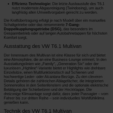
Effizienz-Technologie:
Die letzte Ausbaustufe des T6.1
nutzt modernste Abgasreinigung (Twindosing), um auch
langfristig allen Umweltvorgaben gerecht zu werden.
Die Kraftübertragung erfolgt je nach Modell über ein manuelles
Schaltgetriebe oder das renommierte
7-Gang-
Doppelkupplungsgetriebe (DSG)
, das besonders im
Gespannbetrieb oder auf langen Autobahnetappen für höchsten
Komfort sorgt.
Ausstattung des VW T6.1 Multivan
Der Innenraum des Multivan ist eine Klasse für sich und bietet
eine Atmosphäre, die an eine Business-Lounge erinnert. In den
Ausstattungslinien wie „Family“, „Generation Six“ oder der
luxuriösen „Highline“-Variante bietet er Highlights wie drehbare
Einzelsitze, einen Multifunktionstisch auf Schienen und
hochwertige Leder- oder Alcantara-Bezüge. Zu den cleveren
Details gehören die zahlreichen Ablagefächer, die integrierten
Sonnenrollos in den Seitenfenstern und die optionale elektrische
Betätigung der Schiebetüren und der Heckklappe. Die
dreizonige Klimaanlage sorgt dafür, dass jeder Passagier – vom
Fahrer bis zur dritten Reihe – sein individuelles Wohlfühlklima
genießen kann.
Technik des VW T6.1 Multivan