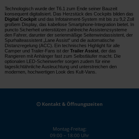
Technologisch wurde der T6.1 zum Ende seiner Bauzeit
konsequent digitalisiert. Das Herzstück des Cockpits bilden das
Digital Cockpit
und das Infotainment-System mit bis zu 9,2 Zoll
großem Display, das kabellose Smartphone-Integration bietet. In
puncto Sicherheit unterstützen zahlreiche Assistenzsysteme
den Fahrer, darunter der serienmäßige Seitenwindassistent, der
Spurhalteassistent „Lane Assist“ und die automatische
Distanzregelung (ACC). Ein technisches Highlight für alle
Camper und Trailer-Fans ist der
Trailer Assist
, der das
Rangieren mit Anhänger fast zum Selbstläufer macht. Die
optionalen LED-Scheinwerfer sorgen zudem für eine
tageslichtähnliche Ausleuchtung und unterstreichen den
modernen, hochwertigen Look des Kult-Vans.
Kontakt & Öffnungszeiten
Montag-Freitag:
09:00 – 18:00 Uhr