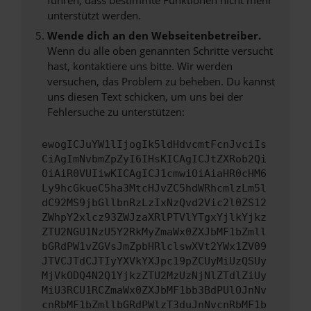
unterstützt werden.
Wende dich an den Webseitenbetreiber.
Wenn du alle oben genannten Schritte versucht
hast, kontaktiere uns bitte. Wir werden
versuchen, das Problem zu beheben. Du kannst
uns diesen Text schicken, um uns bei der
Fehlersuche zu unterstützen:
ewogICJuYW1lIjogIk5ldHdvcmtFcnJvciIs
CiAgImNvbmZpZyI6IHsKICAgICJtZXRob2Qi
OiAiR0VUIiwKICAgICJ1cmwiOiAiaHR0cHM6
Ly9hcGkueC5ha3MtcHJvZC5hdWRhcmlzLm5l
dC92MS9jbGllbnRzLzIxNzQvd2Vic2l0ZS12
ZWhpY2xlcz93ZWJzaXRlPTVlYTgxYjlkYjkz
ZTU2NGU1NzU5Y2RkMyZmaWx0ZXJbMF1bZmll
bGRdPW1vZGVsJmZpbHRlclswXVt2YWx1ZV09
JTVCJTdCJTIyYXVkYXJpc19pZCUyMiUzQSUy
MjVkODQ4N2Q1YjkzZTU2MzUzNjNlZTdlZiUy
MiU3RCU1RCZmaWx0ZXJbMF1bb3BdPUlOJnNv
cnRbMF1bZmllbGRdPWlzT3duJnNvcnRbMF1b