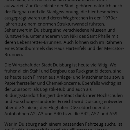
aufwartet. Zur Geschichte der Stadt gehören natürlich auch
der Bergbau und die Stahlgewinnung, die hier besonders
ausgeprägt waren und deren Wegbrechen in den 1970er
Jahren zu einem enormen Strukturwandel führten.
Sehenswert in Duisburg sind verschiedene Museen und
Kunstwerke, unter anderem von Niki des Saint Phalle mit
deren Lebensretter-Brunnen. Auch lohnen sich im Rahmen
eines Stadtbummels das Haus Hartenfels und der Mercator-
Brunnen.
Die Wirtschaft der Stadt Duisburg ist heute vielfältig. Wo
früher allein Stahl und Bergbau das Rückgrat bildeten, sind
es heute auch Firmen aus Anlage- und Maschinenbau sowie
Papierhersteller und Chemiekonzerne. Ebenfalls wichtig ist
der „duisport“ als Logistik-Hub und auch als
Bildungsstandort fungiert die Stadt dank ihrer Hochschulen
und Forschungsstandorte. Erreicht wird Duisburg entweder
über die Schiene, den Flughafen Düsseldorf oder die
Autobahnen A2, A3 und A40 bzw. die A42, A57 und A59.
Wer in Duisburg nach einem passenden Fahrzeug sucht, ist
bei Budde Automobile herzlich willkommen. Unser