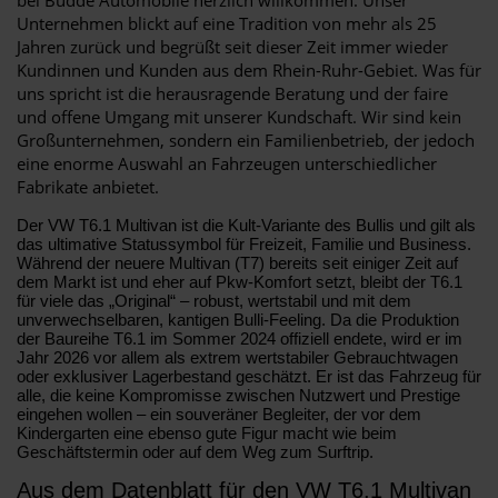
Unternehmen blickt auf eine Tradition von mehr als 25
Jahren zurück und begrüßt seit dieser Zeit immer wieder
Kundinnen und Kunden aus dem Rhein-Ruhr-Gebiet. Was für
uns spricht ist die herausragende Beratung und der faire
und offene Umgang mit unserer Kundschaft. Wir sind kein
Großunternehmen, sondern ein Familienbetrieb, der jedoch
eine enorme Auswahl an Fahrzeugen unterschiedlicher
Fabrikate anbietet.
Der VW T6.1 Multivan ist die Kult-Variante des Bullis und gilt als
das ultimative Statussymbol für Freizeit, Familie und Business.
Während der neuere Multivan (T7) bereits seit einiger Zeit auf
dem Markt ist und eher auf Pkw-Komfort setzt, bleibt der T6.1
für viele das „Original“ – robust, wertstabil und mit dem
unverwechselbaren, kantigen Bulli-Feeling. Da die Produktion
der Baureihe T6.1 im Sommer 2024 offiziell endete, wird er im
Jahr 2026 vor allem als extrem wertstabiler Gebrauchtwagen
oder exklusiver Lagerbestand geschätzt. Er ist das Fahrzeug für
alle, die keine Kompromisse zwischen Nutzwert und Prestige
eingehen wollen – ein souveräner Begleiter, der vor dem
Kindergarten eine ebenso gute Figur macht wie beim
Geschäftstermin oder auf dem Weg zum Surftrip.
Aus dem Datenblatt für den VW T6.1 Multivan