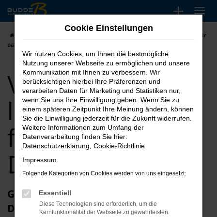
Zum
Hauptinhalt
Cookie Einstellungen
springen
Startseite
Düsseldorf
VW
VW T-Roc kaufen, leasen, finanzieren für
Düsseldorf
Wir nutzen Cookies, um Ihnen die bestmögliche
Nutzung unserer Webseite zu ermöglichen und unsere
VW T-Roc kaufen,
Kommunikation mit Ihnen zu verbessern. Wir
berücksichtigen hierbei Ihre Präferenzen und
verarbeiten Daten für Marketing und Statistiken nur,
leasen,
wenn Sie uns Ihre Einwilligung geben. Wenn Sie zu
einem späteren Zeitpunkt Ihre Meinung ändern, können
Sie die Einwilligung jederzeit für die Zukunft widerrufen.
finanzieren für
Weitere Informationen zum Umfang der
Datenverarbeitung finden Sie hier:
Datenschutzerklärung
,
Cookie-Richtlinie
.
Düsseldorf
Impressum
Folgende Kategorien von Cookies werden von uns eingesetzt:
Glückwunsch zum VW T-Roc in
Essentiell
Diese Technologien sind erforderlich, um die
Düsseldorf
Kernfunktionalität der Webseite zu gewährleisten.