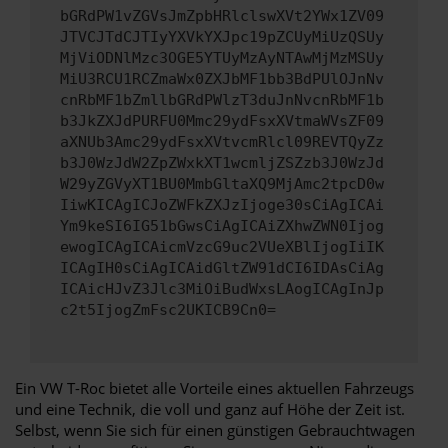
bGRdPW1vZGVsJmZpbHRlclswXVt2YWx1ZV09
JTVCJTdCJTIyYXVkYXJpc19pZCUyMiUzQSUy
MjViODNlMzc3OGE5YTUyMzAyNTAwMjMzMSUy
MiU3RCU1RCZmaWx0ZXJbMF1bb3BdPUlOJnNv
cnRbMF1bZmllbGRdPWlzT3duJnNvcnRbMF1b
b3JkZXJdPURFU0Mmc29ydFsxXVtmaWVsZF09
aXNUb3Amc29ydFsxXVtvcmRlcl09REVTQyZz
b3J0WzJdW2ZpZWxkXT1wcmljZSZzb3J0WzJd
W29yZGVyXT1BU0MmbGltaXQ9MjAmc2tpcD0w
IiwKICAgICJoZWFkZXJzIjoge30sCiAgICAi
Ym9keSI6IG51bGwsCiAgICAiZXhwZWN0Ijog
ewogICAgICAicmVzcG9uc2VUeXBlIjogIiIK
ICAgIH0sCiAgICAidGltZW91dCI6IDAsCiAg
ICAicHJvZ3Jlc3MiOiBudWxsLAogICAgInJp
c2t5IjogZmFsc2UKICB9Cn0=
Ein VW T-Roc bietet alle Vorteile eines aktuellen Fahrzeugs
und eine Technik, die voll und ganz auf Höhe der Zeit ist.
Selbst, wenn Sie sich für einen günstigen Gebrauchtwagen