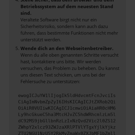
Betriebssystem auf dem neuesten Stand
sind.
Veraltete Software birgt nicht nur ein
Sicherheitsrisiko, sondern kann auch dazu
führen, dass bestimmte Funktionen nicht mehr
unterstützt werden.
Wende dich an den Webseitenbetreiber.
Wenn du alle oben genannten Schritte versucht
hast, kontaktiere uns bitte. Wir werden
versuchen, das Problem zu beheben. Du kannst
uns diesen Text schicken, um uns bei der
Fehlersuche zu unterstützen:
ewogICJuYW1lIjogIk5ldHdvcmtFcnJvciIs
CiAgImNvbmZpZyI6IHsKICAgICJtZXRob2Qi
OiAiR0VUIiwKICAgICJ1cmwiOiAiaHR0cHM6
Ly9hcGkueC5ha3MtcHJvZC5hdWRhcmlzLm5l
dC92MS9jbGllbnRzLzIxNzQvd2Vic2l0ZS12
ZWhpY2xlcz93ZWJzaXRlPTVlYTgxYjlkYjkz
ZTU2NGU1NzU5Y2RkMyZmaWx0ZXJbMF1bZmll