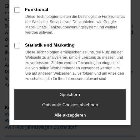
Glückwunsch: der VW T-Roc passt perfekt nach Düsseldorf
Funktional
und ist ganz sicher das passende Fahrzeug für Sie. Der
Diese Technologien bieten die bestmögliche Funktionalität
Vorteil dieses Modells besteht darin, dass sowohl der
der Webseite. Services von Drittanbietern wie Google
Stadtverkehr als auch längere Strecken souverän gemeistert
Maps, Chats, Fahrzeugbewertungssystem und weitere
werden. Hinzu kommt eine herausragende Ausstattung und
werden aktiviert.
eine enorme Effizienz hinsichtlich der Motorisierung. Wir
von Budde Automobile bieten Ihnen den VW T-Roc sowohl
Statistik und Marketing
als Neuwagen als auch als EU-Import sowie als Gebraucht-
Diese Technologien ermöglichen es uns, die Nutzung der
oder Jahreswagen. Entsprechend haben Sie die ganz große
Webseite zu analysieren, um die Leistung zu messen und
zu verbessern. Zudem werden Technologien eingesetzt,
Auswahl und entscheiden komplett selbst, mit welchem
die von dritten Werbetreibenden verwendet werden, um
Modell Sie fortan in Düsseldorf unterwegs sind. Wir beraten
Sie auf anderen Webseiten zu verfolgen und um Anzeigen
Sie gerne und stehen Ihnen für all Ihre Fragen Rede und
zu schalten, die für Ihre Interessen relevant sind.
Antwort.
Speichern
Optionale Cookies ablehnen
Kategorie
VW T-Roc Gebrauchtwagen Düsseldorf
Alle akzeptieren
VW T-Roc Tageszulassung Düsseldorf
VW T-Roc Jahreswagen Düsseldorf