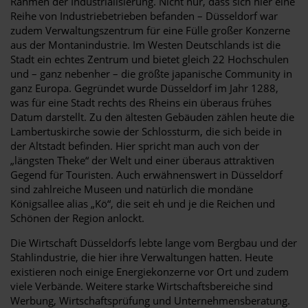
Rahmen der Industrialisierung. Nicht nur, dass sich hier eine
Reihe von Industriebetrieben befanden – Düsseldorf war
zudem Verwaltungszentrum für eine Fülle großer Konzerne
aus der Montanindustrie. Im Westen Deutschlands ist die
Stadt ein echtes Zentrum und bietet gleich 22 Hochschulen
und – ganz nebenher – die größte japanische Community in
ganz Europa. Gegründet wurde Düsseldorf im Jahr 1288,
was für eine Stadt rechts des Rheins ein überaus frühes
Datum darstellt. Zu den ältesten Gebäuden zählen heute die
Lambertuskirche sowie der Schlossturm, die sich beide in
der Altstadt befinden. Hier spricht man auch von der
„längsten Theke“ der Welt und einer überaus attraktiven
Gegend für Touristen. Auch erwähnenswert in Düsseldorf
sind zahlreiche Museen und natürlich die mondäne
Königsallee alias „Kö“, die seit eh und je die Reichen und
Schönen der Region anlockt.
Die Wirtschaft Düsseldorfs lebte lange vom Bergbau und der
Stahlindustrie, die hier ihre Verwaltungen hatten. Heute
existieren noch einige Energiekonzerne vor Ort und zudem
viele Verbände. Weitere starke Wirtschaftsbereiche sind
Werbung, Wirtschaftsprüfung und Unternehmensberatung.