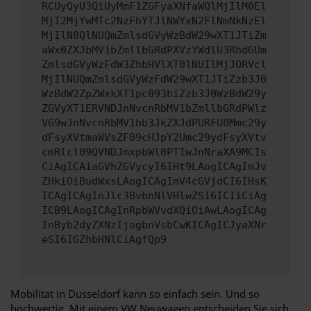
RCUyQyU3QiUyMmF1ZGFyaXNfaWQlMjIlM0El
MjI2MjYwMTc2NzFhYTJlNWYxN2FlNmNkNzEl
MjIlN0QlNUQmZmlsdGVyWzBdW29wXT1JTiZm
aWx0ZXJbMV1bZmllbGRdPXVzYWdlU3RhdGUm
ZmlsdGVyWzFdW3ZhbHVlXT0lNUIlMjJORVcl
MjIlNUQmZmlsdGVyWzFdW29wXT1JTiZzb3J0
WzBdW2ZpZWxkXT1pc093biZzb3J0WzBdW29y
ZGVyXT1ERVNDJnNvcnRbMV1bZmllbGRdPWlz
VG9wJnNvcnRbMV1bb3JkZXJdPURFU0Mmc29y
dFsyXVtmaWVsZF09cHJpY2Umc29ydFsyXVtv
cmRlcl09QVNDJmxpbWl0PTIwJnNraXA9MCIs
CiAgICAiaGVhZGVycyI6IHt9LAogICAgImJv
ZHkiOiBudWxsLAogICAgImV4cGVjdCI6IHsK
ICAgICAgInJlc3BvbnNlVHlwZSI6ICIiCiAg
ICB9LAogICAgInRpbWVvdXQiOiAwLAogICAg
InByb2dyZXNzIjogbnVsbCwKICAgICJyaXNr
eSI6IGZhbHNlCiAgfQp9
Mobilität in Düsseldorf kann so einfach sein. Und so
hochwertig. Mit einem VW Neuwagen entscheiden Sie sich