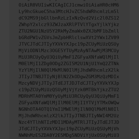
OiAiR0VUIiwKICAgICJ1cmwiOiAiaHR0cHM6
Ly9hcGkueC5ha3MtcHJvZC5hdWRhcmlzLm5l
dC92MS9jbGllbnRzLzIxNzQvd2Vic2l0ZS12
ZWhpY2xlcz93ZWJzaXRlPTVlYTgxYjlkYjkz
ZTU2NGU1NzU5Y2RkMyZmaWx0ZXJbMF1bZmll
bGRdPW1vZGVsJmZpbHRlclswXVt2YWx1ZV09
JTVCJTdCJTIyYXVkYXJpc19pZCUyMiUzQSUy
MjViODNlMzc3OGE5YTUyMzAyNTAwMjM3MCUy
MiU3RCUyQyU3QiUyMmF1ZGFyaXNfaWQlMjIl
M0ElMjI1ZDg0ODg2ZGI5M2U1NjU1YmQ2ZTNk
YzYlMjIlN0QlMkMlN0IlMjJhdWRhcmlzX2lk
JTIyJTNBJTIyNjBlN2ZkODgwZGM3MzQzMDIx
MzcyNDVjJTIyJTdEJTJDJTdCJTIyYXVkYXJp
c19pZCUyMiUzQSUyMjVjYzk0MTBkYjkzZTU2
MDRhMTA0YmM0YyUyMiU3RCUyQyU3QiUyMmF1
ZGFyaXNfaWQlMjIlM0ElMjI1YTVjYTMxOWQw
NGNhOTA4OTQ1YmI1MWElMjIlN0QlMkMlN0Il
MjJhdWRhcmlzX2lkJTIyJTNBJTIyNWI4M2Uz
Nzc4YTlhNTIzMDI1MDAyMTRlJTIyJTdEJTJD
JTdCJTIyYXVkYXJpc19pZCUyMiUzQSUyMjVh
NWNhMzE5ZDA0Y2E5MDg5NDViYjUxOSUyMiU3