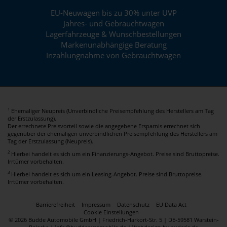
EU-Neuwagen bis zu 30% unter UVP
Jahres- und Gebrauchtwagen
Lagerfahrzeuge & Wunschbestellungen
Markenunabhängige Beratung
Inzahlungnahme von Gebrauchtwagen
Ehemaliger Neupreis (Unverbindliche Preisempfehlung des Herstellers am Tag
1
der Erstzulassung).
Der errechnete Preisvorteil sowie die angegebene Ersparnis errechnet sich
gegenüber der ehemaligen unverbindlichen Preisempfehlung des Herstellers am
Tag der Erstzulassung (Neupreis).
2
Hierbei handelt es sich um ein Finanzierungs-Angebot. Preise sind Bruttopreise.
Irrtümer vorbehalten.
3
Hierbei handelt es sich um ein Leasing-Angebot. Preise sind Bruttopreise.
Irrtümer vorbehalten.
Barrierefreiheit
Impressum
Datenschutz
EU Data Act
Cookie Einstellungen
© 2026 Budde Automobile GmbH | Friedrich-Harkort-Str. 5 | DE-59581 Warstein-