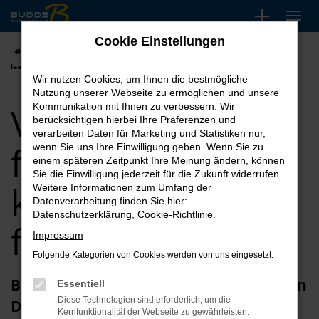
Zum
Hauptinhalt
Cookie Einstellungen
springen
Startseite
Düsseldorf
VW
VW Neuwagen für Düsseldorf kaufen,
leasen, finanzieren
Wir nutzen Cookies, um Ihnen die bestmögliche
Nutzung unserer Webseite zu ermöglichen und unsere
VW Neuwagen
Kommunikation mit Ihnen zu verbessern. Wir
berücksichtigen hierbei Ihre Präferenzen und
verarbeiten Daten für Marketing und Statistiken nur,
für Düsseldorf
wenn Sie uns Ihre Einwilligung geben. Wenn Sie zu
einem späteren Zeitpunkt Ihre Meinung ändern, können
Sie die Einwilligung jederzeit für die Zukunft widerrufen.
kaufen, leasen,
Weitere Informationen zum Umfang der
Datenverarbeitung finden Sie hier:
Datenschutzerklärung
,
Cookie-Richtlinie
.
finanzieren
Impressum
Folgende Kategorien von Cookies werden von uns eingesetzt:
Budde Automobile: für VW Neuwagen in
Essentiell
Diese Technologien sind erforderlich, um die
Düsseldorf
Kernfunktionalität der Webseite zu gewährleisten.