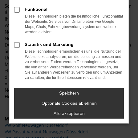
Schon gehört? Bei Budde Automobile finden Sie ganz sicher
Funktional
Ihren VW Neuwagen für Düsseldorf. Unser Autohaus bietet
Diese Technologien bieten die bestmögliche Funktionalität
Ihnen den zusätzlichen Vorteil enorm günstiger Preise.
der Webseite. Services von Drittanbietern wie Google
Warum das so ist? Weil wir unter anderem auf EU-
Maps, Chats, Fahrzeugbewertungssystem und weitere
Neuwagen bzw. EU-Reimporte setzen und damit VW
werden aktiviert.
Neuwagen mit hohen Rabatten anbieten können. Von
Düsseldorf ist es nicht weit bis zu uns und vor Ort genießen
Statistik und Marketing
Sie die vielen Vorzüge eines familiengeführten
Diese Technologien ermöglichen es uns, die Nutzung der
Unternehmens. Mehr als 20 Mitarbeiterinnen und
Webseite zu analysieren, um die Leistung zu messen und
zu verbessern. Zudem werden Technologien eingesetzt,
Mitarbeiter sind bei Budde Automobile für Sie tätig. Auf
die von dritten Werbetreibenden verwendet werden, um
einer Fläche von stolzen 11.000 Quadratmetern bieten wir
Sie auf anderen Webseiten zu verfolgen und um Anzeigen
die Kapazitäten eines Meisterwerkstatt als auch geräumige
zu schalten, die für Ihre Interessen relevant sind.
Verkaufsflächen. Wir verstehen uns als Experten für VW
Neuwagen und wissen genau, worauf es bei diesem
Speichern
Hersteller ankommt.
Optionale Cookies ablehnen
Alle akzeptieren
Modelle
VW Golf Neuwagen Düsseldorf
VW Passat Variant Neuwagen Düsseldorf