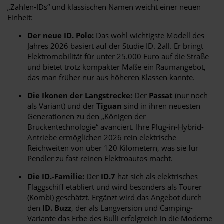
„Zahlen-IDs“ und klassischen Namen weicht einer neuen
Einheit:
Der neue ID. Polo:
Das wohl wichtigste Modell des
Jahres 2026 basiert auf der Studie ID. 2all. Er bringt
Elektromobilität für unter 25.000 Euro auf die Straße
und bietet trotz kompakter Maße ein Raumangebot,
das man früher nur aus höheren Klassen kannte.
Die Ikonen der Langstrecke:
Der
Passat
(nur noch
als Variant) und der
Tiguan
sind in ihren neuesten
Generationen zu den „Königen der
Brückentechnologie“ avanciert. Ihre Plug-in-Hybrid-
Antriebe ermöglichen 2026 rein elektrische
Reichweiten von über 120 Kilometern, was sie für
Pendler zu fast reinen Elektroautos macht.
Die ID.-Familie:
Der
ID.7
hat sich als elektrisches
Flaggschiff etabliert und wird besonders als Tourer
(Kombi) geschätzt. Ergänzt wird das Angebot durch
den
ID. Buzz
, der als Langversion und Camping-
Variante das Erbe des Bulli erfolgreich in die Moderne