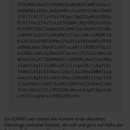
ZTU2NGU1NzU5Y2RkMyZmaWx0ZXJbMF1bZmll
bGRdPW1vZGVsJmZpbHRlclswXVt2YWx1ZV09
JTVCJTdCJTIyYXVkYXJpc19pZCUyMiUzQSUy
MjVlYTk2ZTAzYjkzZTU2NWFjNjY5MjU1OCUy
MiU3RCU1RCZmaWx0ZXJbMF1bb3BdPUlOJnNv
cnRbMF1bZmllbGRdPWlzT3duJnNvcnRbMF1b
b3JkZXJdPURFU0Mmc29ydFsxXVtmaWVsZF09
aXNUb3Amc29ydFsxXVtvcmRlcl09REVTQyZz
b3J0WzJdW2ZpZWxkXT1wcmljZSZzb3J0WzJd
W29yZGVyXT1BU0MmbGltaXQ9MjAmc2tpcD0w
IiwKICAgICJoZWFkZXJzIjoge30sCiAgICAi
Ym9keSI6IG51bGwsCiAgICAiZXhwZWN0Ijog
ewogICAgICAicmVzcG9uc2VUeXBlIjogIiIK
ICAgIH0sCiAgICAidGltZW91dCI6IDAsCiAg
ICAicHJvZ3Jlc3MiOiBudWxsLAogICAgInJp
c2t5IjogZmFsc2UKICB9Cn0=
Ein CUPRA Leon bietet alle Vorteile eines aktuellen
Fahrzeugs und eine Technik, die voll und ganz auf Höhe der