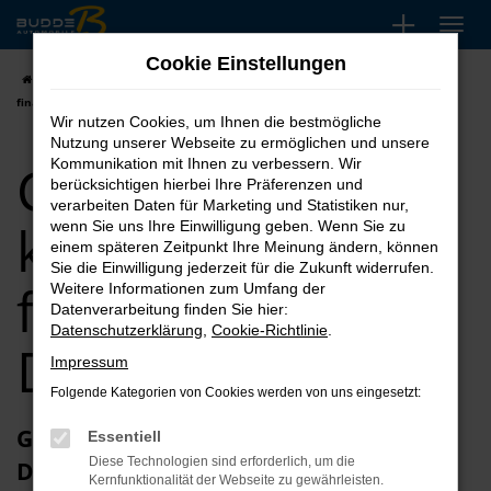
Zum
Hauptinhalt
Cookie Einstellungen
springen
Startseite
Düsseldorf
CUPRA
CUPRA Leon kaufen, leasen,
finanzieren für Düsseldorf
Wir nutzen Cookies, um Ihnen die bestmögliche
Nutzung unserer Webseite zu ermöglichen und unsere
CUPRA Leon
Kommunikation mit Ihnen zu verbessern. Wir
berücksichtigen hierbei Ihre Präferenzen und
verarbeiten Daten für Marketing und Statistiken nur,
kaufen, leasen,
wenn Sie uns Ihre Einwilligung geben. Wenn Sie zu
einem späteren Zeitpunkt Ihre Meinung ändern, können
Sie die Einwilligung jederzeit für die Zukunft widerrufen.
finanzieren für
Weitere Informationen zum Umfang der
Datenverarbeitung finden Sie hier:
Datenschutzerklärung
,
Cookie-Richtlinie
.
Düsseldorf
Impressum
Folgende Kategorien von Cookies werden von uns eingesetzt:
Glückwunsch zum CUPRA Leon in
Essentiell
Diese Technologien sind erforderlich, um die
Düsseldorf
Kernfunktionalität der Webseite zu gewährleisten.