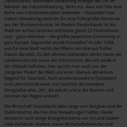
Deutschlands. Besondere Bedeutung erlangte der Ort im
Rahmen der Industrialisierung. Nicht nur, dass sich hier eine
Reihe von Industriebetrieben befanden – Düsseldorf war
zudem Verwaltungszentrum für eine Fülle großer Konzerne
aus der Montanindustrie. Im Westen Deutschlands ist die
Stadt ein echtes Zentrum und bietet gleich 22 Hochschulen
und – ganz nebenher – die größte japanische Community in
ganz Europa. Gegründet wurde Düsseldorf im Jahr 1288,
was für eine Stadt rechts des Rheins ein überaus frühes
Datum darstellt. Zu den ältesten Gebäuden zählen heute die
Lambertuskirche sowie der Schlossturm, die sich beide in
der Altstadt befinden. Hier spricht man auch von der
„längsten Theke“ der Welt und einer überaus attraktiven
Gegend für Touristen. Auch erwähnenswert in Düsseldorf
sind zahlreiche Museen und natürlich die mondäne
Königsallee alias „Kö“, die seit eh und je die Reichen und
Schönen der Region anlockt.
Die Wirtschaft Düsseldorfs lebte lange vom Bergbau und der
Stahlindustrie, die hier ihre Verwaltungen hatten. Heute
existieren noch einige Energiekonzerne vor Ort und zudem
viele Verbände. Weitere starke Wirtschaftsbereiche sind