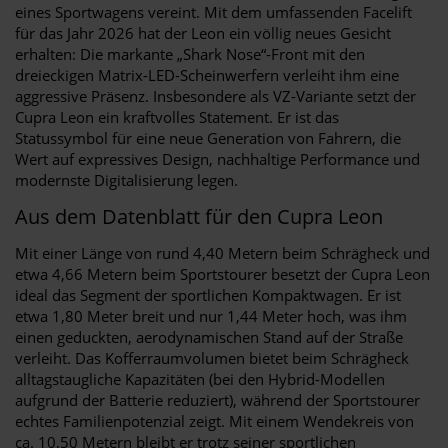
eines Sportwagens vereint. Mit dem umfassenden Facelift
für das Jahr 2026 hat der Leon ein völlig neues Gesicht
erhalten: Die markante „Shark Nose“-Front mit den
dreieckigen Matrix-LED-Scheinwerfern verleiht ihm eine
aggressive Präsenz. Insbesondere als VZ-Variante setzt der
Cupra Leon ein kraftvolles Statement. Er ist das
Statussymbol für eine neue Generation von Fahrern, die
Wert auf expressives Design, nachhaltige Performance und
modernste Digitalisierung legen.
Aus dem Datenblatt für den Cupra Leon
Mit einer Länge von rund 4,40 Metern beim Schrägheck und
etwa 4,66 Metern beim Sportstourer besetzt der Cupra Leon
ideal das Segment der sportlichen Kompaktwagen. Er ist
etwa 1,80 Meter breit und nur 1,44 Meter hoch, was ihm
einen geduckten, aerodynamischen Stand auf der Straße
verleiht. Das Kofferraumvolumen bietet beim Schrägheck
alltagstaugliche Kapazitäten (bei den Hybrid-Modellen
aufgrund der Batterie reduziert), während der Sportstourer
echtes Familienpotenzial zeigt. Mit einem Wendekreis von
ca. 10,50 Metern bleibt er trotz seiner sportlichen