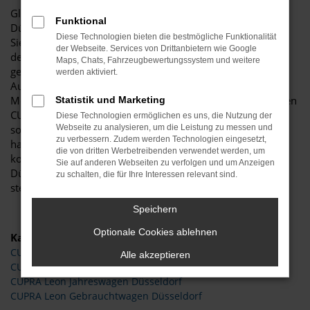
Glückwunsch: der CUPRA Leon passt perfekt nach
Funktional
Düsseldorf und ist ganz sicher das passende Fahrzeug für
Diese Technologien bieten die bestmögliche Funktionalität
Sie. Der Vorteil dieses Modells besteht darin, dass sowohl
der Webseite. Services von Drittanbietern wie Google
der Stadtverkehr als auch längere Strecken souverän
Maps, Chats, Fahrzeugbewertungssystem und weitere
gemeistert werden. Hinzu kommt eine herausragende
werden aktiviert.
Ausstattung und eine enorme Effizienz hinsichtlich der
Motorisierung. Wir von Budde Automobile bieten Ihnen den
Statistik und Marketing
CUPRA Leon sowohl als Neuwagen als auch als EU-Import
Diese Technologien ermöglichen es uns, die Nutzung der
sowie als Gebraucht- oder Jahreswagen. Entsprechend
Webseite zu analysieren, um die Leistung zu messen und
zu verbessern. Zudem werden Technologien eingesetzt,
haben Sie die ganz große Auswahl und entscheiden
die von dritten Werbetreibenden verwendet werden, um
komplett selbst, mit welchem Modell Sie fortan in
Sie auf anderen Webseiten zu verfolgen und um Anzeigen
Düsseldorf unterwegs sind. Wir beraten Sie gerne und
zu schalten, die für Ihre Interessen relevant sind.
stehen Ihnen für all Ihre Fragen Rede und Antwort.
Speichern
Optionale Cookies ablehnen
Kategorie
CUPRA Leon Neuwagen Düsseldorf
Alle akzeptieren
CUPRA Leon Tageszulassung Düsseldorf
CUPRA Leon Jahreswagen Düsseldorf
CUPRA Leon Gebrauchtwagen Düsseldorf