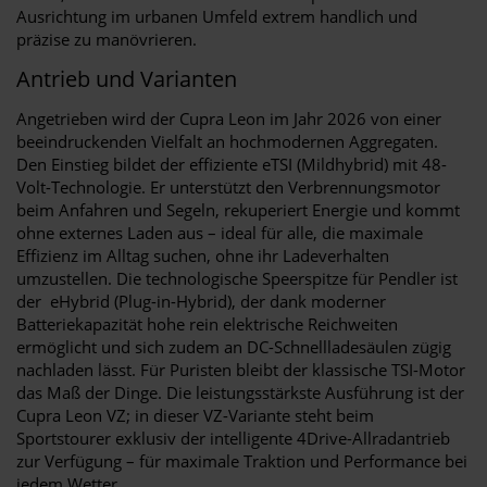
Ausrichtung im urbanen Umfeld extrem handlich und
präzise zu manövrieren.
Antrieb und Varianten
Angetrieben wird der Cupra Leon im Jahr 2026 von einer
beeindruckenden Vielfalt an hochmodernen Aggregaten.
Den Einstieg bildet der effiziente eTSI (Mildhybrid) mit 48-
Volt-Technologie. Er unterstützt den Verbrennungsmotor
beim Anfahren und Segeln, rekuperiert Energie und kommt
ohne externes Laden aus – ideal für alle, die maximale
Effizienz im Alltag suchen, ohne ihr Ladeverhalten
umzustellen. Die technologische Speerspitze für Pendler ist
der eHybrid (Plug-in-Hybrid), der dank moderner
Batteriekapazität hohe rein elektrische Reichweiten
ermöglicht und sich zudem an DC-Schnellladesäulen zügig
nachladen lässt. Für Puristen bleibt der klassische TSI-Motor
das Maß der Dinge. Die leistungsstärkste Ausführung ist der
Cupra Leon VZ; in dieser VZ-Variante steht beim
Sportstourer exklusiv der intelligente 4Drive-Allradantrieb
zur Verfügung – für maximale Traktion und Performance bei
jedem Wetter.