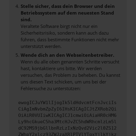
Stelle sicher, dass dein Browser und dein
Betriebssystem auf dem neuesten Stand
sind.
Veraltete Software birgt nicht nur ein
Sicherheitsrisiko, sondern kann auch dazu
führen, dass bestimmte Funktionen nicht mehr
unterstützt werden.
Wende dich an den Webseitenbetreiber.
Wenn du alle oben genannten Schritte versucht
hast, kontaktiere uns bitte. Wir werden
versuchen, das Problem zu beheben. Du kannst
uns diesen Text schicken, um uns bei der
Fehlersuche zu unterstützen:
ewogICJuYW1lIjogIk5ldHdvcmtFcnJvciIs
CiAgImNvbmZpZyI6IHsKICAgICJtZXRob2Qi
OiAiR0VUIiwKICAgICJ1cmwiOiAiaHR0cHM6
Ly9hcGkueC5ha3MtcHJvZC5hdWRhcmlzLm5l
dC92MS9jbGllbnRzLzIxNzQvd2Vic2l0ZS12
ZWhpY2xlcz93ZWJzaXRlPTVlYTgxYjlkYjkz