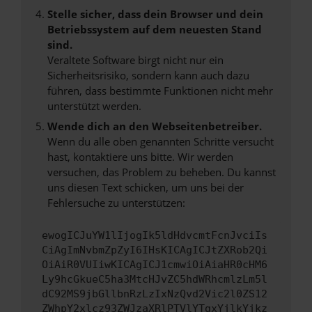
Stelle sicher, dass dein Browser und dein
Betriebssystem auf dem neuesten Stand
sind.
Veraltete Software birgt nicht nur ein
Sicherheitsrisiko, sondern kann auch dazu
führen, dass bestimmte Funktionen nicht mehr
unterstützt werden.
Wende dich an den Webseitenbetreiber.
Wenn du alle oben genannten Schritte versucht
hast, kontaktiere uns bitte. Wir werden
versuchen, das Problem zu beheben. Du kannst
uns diesen Text schicken, um uns bei der
Fehlersuche zu unterstützen:
ewogICJuYW1lIjogIk5ldHdvcmtFcnJvciIs
CiAgImNvbmZpZyI6IHsKICAgICJtZXRob2Qi
OiAiR0VUIiwKICAgICJ1cmwiOiAiaHR0cHM6
Ly9hcGkueC5ha3MtcHJvZC5hdWRhcmlzLm5l
dC92MS9jbGllbnRzLzIxNzQvd2Vic2l0ZS12
ZWhpY2xlcz93ZWJzaXRlPTVlYTgxYjlkYjkz