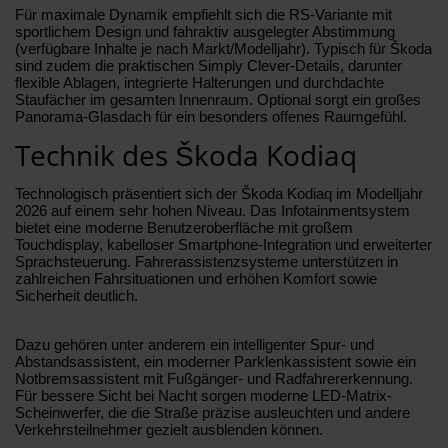
Für maximale Dynamik empfiehlt sich die RS-Variante mit
sportlichem Design und fahraktiv ausgelegter Abstimmung
(verfügbare Inhalte je nach Markt/Modelljahr). Typisch für Škoda
sind zudem die praktischen Simply Clever-Details, darunter
flexible Ablagen, integrierte Halterungen und durchdachte
Staufächer im gesamten Innenraum. Optional sorgt ein großes
Panorama-Glasdach für ein besonders offenes Raumgefühl.
Technik des Škoda Kodiaq
Technologisch präsentiert sich der Škoda Kodiaq im Modelljahr
2026 auf einem sehr hohen Niveau. Das Infotainmentsystem
bietet eine moderne Benutzeroberfläche mit großem
Touchdisplay, kabelloser Smartphone-Integration und erweiterter
Sprachsteuerung. Fahrerassistenzsysteme unterstützen in
zahlreichen Fahrsituationen und erhöhen Komfort sowie
Sicherheit deutlich.
Dazu gehören unter anderem ein intelligenter Spur- und
Abstandsassistent, ein moderner Parklenkassistent sowie ein
Notbremsassistent mit Fußgänger- und Radfahrererkennung.
Für bessere Sicht bei Nacht sorgen moderne LED-Matrix-
Scheinwerfer, die die Straße präzise ausleuchten und andere
Verkehrsteilnehmer gezielt ausblenden können.