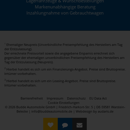
Lagerfahrzeuge & Wunschbestellungen
Markenunabhängige Beratung
Inzahlungnahme von Gebrauchtwagen
Ehemaliger Neupreis (Unverbindliche Preisempfehlung des Herstellers am Tag
1
der Erstzulassung).
Der errechnete Preisvorteil sowie die angegebene Ersparnis errechnet sich
gegenüber der ehemaligen unverbindlichen Preisempfehlung des Herstellers am
Tag der Erstzulassung (Neupreis).
2
Hierbei handelt es sich um ein Finanzierungs-Angebot. Preise sind Bruttopreise.
Irrtümer vorbehalten.
3
Hierbei handelt es sich um ein Leasing-Angebot. Preise sind Bruttopreise.
Irrtümer vorbehalten.
Barrierefreiheit
Impressum
Datenschutz
EU Data Act
Cookie Einstellungen
© 2026 Budde Automobile GmbH | Friedrich-Harkort-Str. 5 | DE-59581 Warstein-
Belecke | info@buddeautomobile.de |
Webdesign by audaris.de