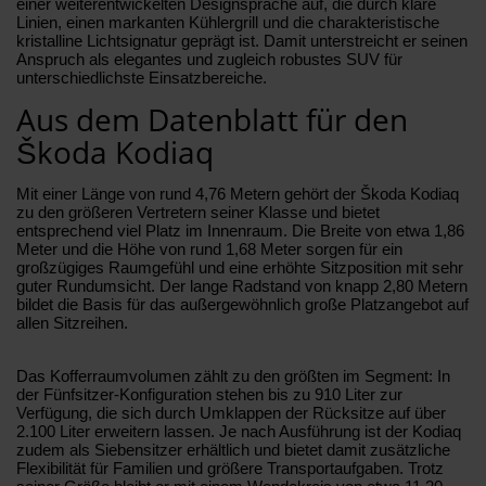
einer weiterentwickelten Designsprache auf, die durch klare
Linien, einen markanten Kühlergrill und die charakteristische
kristalline Lichtsignatur geprägt ist. Damit unterstreicht er seinen
Anspruch als elegantes und zugleich robustes SUV für
unterschiedlichste Einsatzbereiche.
Aus dem Datenblatt für den
Škoda Kodiaq
Mit einer Länge von rund 4,76 Metern gehört der Škoda Kodiaq
zu den größeren Vertretern seiner Klasse und bietet
entsprechend viel Platz im Innenraum. Die Breite von etwa 1,86
Meter und die Höhe von rund 1,68 Meter sorgen für ein
großzügiges Raumgefühl und eine erhöhte Sitzposition mit sehr
guter Rundumsicht. Der lange Radstand von knapp 2,80 Metern
bildet die Basis für das außergewöhnlich große Platzangebot auf
allen Sitzreihen.
Das Kofferraumvolumen zählt zu den größten im Segment: In
der Fünfsitzer-Konfiguration stehen bis zu 910 Liter zur
Verfügung, die sich durch Umklappen der Rücksitze auf über
2.100 Liter erweitern lassen. Je nach Ausführung ist der Kodiaq
zudem als Siebensitzer erhältlich und bietet damit zusätzliche
Flexibilität für Familien und größere Transportaufgaben. Trotz