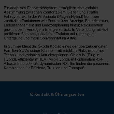
Ein adaptives Fahrwerkssystem ermöglicht eine variable
Abstimmung zwischen komfortablem Gleiten und straffer
Fahrdynamik. In der iV-Variante (Plug-in-Hybrid) kommen
zusätzlich Funktionen wie Energiefluss-Anzeige, Batteriestatus,
Lademanagement und Ladezeitplanung hinzu; Rekuperation
gewinnt beim Verzögern Energie zurück. In Verbindung mit 4x4
profitieren Sie von zusätzlicher Traktion auf rutschigem
Untergrund und mehr Souveränität im Alltag.
In Summe bleibt der Škoda Kodiaq eines der überzeugendsten
Familien-SUVs seiner Klasse – mit reichlich Platz, moderner
Technik und variablen Antriebsoptionen. Ob als iV (Plug-in-
Hybrid), effizienter mHEV (Mild-Hybrid), mit optionalem 4x4-
Allradantrieb oder als dynamischer RS: Sie finden die passende
Kombination für Effizienz, Traktion und Fahrspaß.
Kontakt & Öffnungszeiten