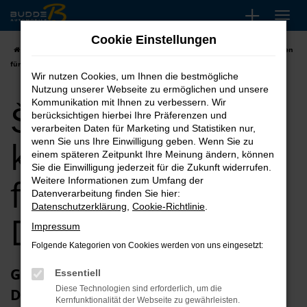
Zum
Hauptinhalt
Cookie Einstellungen
springen
Startseite
Dülmen
Škoda
Škoda Kodiaq kaufen, leasen, finanzieren
für Dülmen
Wir nutzen Cookies, um Ihnen die bestmögliche
Nutzung unserer Webseite zu ermöglichen und unsere
Škoda Kodiaq
Kommunikation mit Ihnen zu verbessern. Wir
berücksichtigen hierbei Ihre Präferenzen und
verarbeiten Daten für Marketing und Statistiken nur,
kaufen, leasen,
wenn Sie uns Ihre Einwilligung geben. Wenn Sie zu
einem späteren Zeitpunkt Ihre Meinung ändern, können
Sie die Einwilligung jederzeit für die Zukunft widerrufen.
finanzieren für
Weitere Informationen zum Umfang der
Datenverarbeitung finden Sie hier:
Datenschutzerklärung
,
Cookie-Richtlinie
.
Dülmen
Impressum
Folgende Kategorien von Cookies werden von uns eingesetzt:
Glückwunsch zum Škoda Kodiaq in
Essentiell
Diese Technologien sind erforderlich, um die
Dülmen
Kernfunktionalität der Webseite zu gewährleisten.