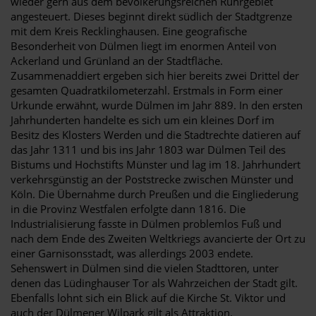
wieder gern aus dem bevölkerungsreichen Ruhrgebiet
angesteuert. Dieses beginnt direkt südlich der Stadtgrenze
mit dem Kreis Recklinghausen. Eine geografische
Besonderheit von Dülmen liegt im enormen Anteil von
Ackerland und Grünland an der Stadtfläche.
Zusammenaddiert ergeben sich hier bereits zwei Drittel der
gesamten Quadratkilometerzahl. Erstmals in Form einer
Urkunde erwähnt, wurde Dülmen im Jahr 889. In den ersten
Jahrhunderten handelte es sich um ein kleines Dorf im
Besitz des Klosters Werden und die Stadtrechte datieren auf
das Jahr 1311 und bis ins Jahr 1803 war Dülmen Teil des
Bistums und Hochstifts Münster und lag im 18. Jahrhundert
verkehrsgünstig an der Poststrecke zwischen Münster und
Köln. Die Übernahme durch Preußen und die Eingliederung
in die Provinz Westfalen erfolgte dann 1816. Die
Industrialisierung fasste in Dülmen problemlos Fuß und
nach dem Ende des Zweiten Weltkriegs avancierte der Ort zu
einer Garnisonsstadt, was allerdings 2003 endete.
Sehenswert in Dülmen sind die vielen Stadttoren, unter
denen das Lüdinghauser Tor als Wahrzeichen der Stadt gilt.
Ebenfalls lohnt sich ein Blick auf die Kirche St. Viktor und
auch der Dülmener Wilpark gilt als Attraktion.