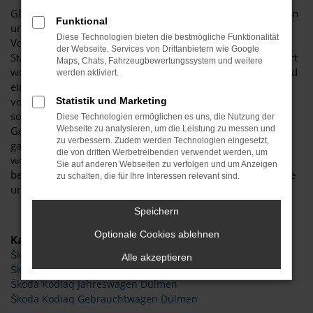
Glückwunsch: der Škoda Kodiaq passt perfekt nach Dülmen
Funktional
und ist ganz sicher das passende Fahrzeug für Sie. Der
Diese Technologien bieten die bestmögliche Funktionalität
Vorteil dieses Modells besteht darin, dass sowohl der
der Webseite. Services von Drittanbietern wie Google
Stadtverkehr als auch längere Strecken souverän gemeistert
Maps, Chats, Fahrzeugbewertungssystem und weitere
werden. Hinzu kommt eine herausragende Ausstattung und
werden aktiviert.
eine enorme Effizienz hinsichtlich der Motorisierung. Wir
von Budde Automobile bieten Ihnen den Škoda Kodiaq
Statistik und Marketing
sowohl als Neuwagen als auch als EU-Import sowie als
Diese Technologien ermöglichen es uns, die Nutzung der
Gebraucht- oder Jahreswagen. Entsprechend haben Sie die
Webseite zu analysieren, um die Leistung zu messen und
zu verbessern. Zudem werden Technologien eingesetzt,
ganz große Auswahl und entscheiden komplett selbst, mit
die von dritten Werbetreibenden verwendet werden, um
welchem Modell Sie fortan in Dülmen unterwegs sind. Wir
Sie auf anderen Webseiten zu verfolgen und um Anzeigen
beraten Sie gerne und stehen Ihnen für all Ihre Fragen Rede
zu schalten, die für Ihre Interessen relevant sind.
und Antwort.
Speichern
Optionale Cookies ablehnen
Kategorie
Škoda Kodiaq Tageszulassung Dülmen
Alle akzeptieren
Škoda Kodiaq Dülmen
Škoda Kodiaq Jahreswagen Dülmen
Škoda Kodiaq Gebrauchtwagen Dülmen