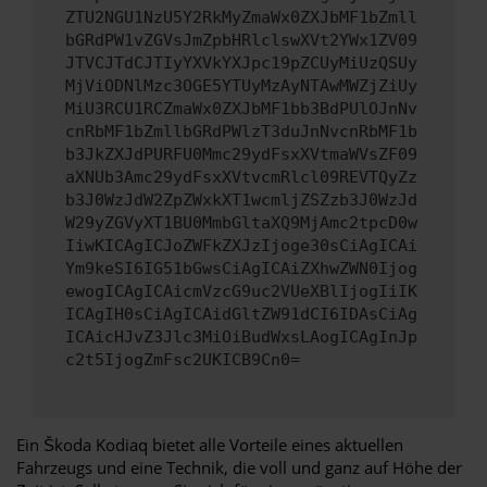
ZTU2NGU1NzU5Y2RkMyZmaWx0ZXJbMF1bZmll
bGRdPW1vZGVsJmZpbHRlclswXVt2YWx1ZV09
JTVCJTdCJTIyYXVkYXJpc19pZCUyMiUzQSUy
MjViODNlMzc3OGE5YTUyMzAyNTAwMWZjZiUy
MiU3RCU1RCZmaWx0ZXJbMF1bb3BdPUlOJnNv
cnRbMF1bZmllbGRdPWlzT3duJnNvcnRbMF1b
b3JkZXJdPURFU0Mmc29ydFsxXVtmaWVsZF09
aXNUb3Amc29ydFsxXVtvcmRlcl09REVTQyZz
b3J0WzJdW2ZpZWxkXT1wcmljZSZzb3J0WzJd
W29yZGVyXT1BU0MmbGltaXQ9MjAmc2tpcD0w
IiwKICAgICJoZWFkZXJzIjoge30sCiAgICAi
Ym9keSI6IG51bGwsCiAgICAiZXhwZWN0Ijog
ewogICAgICAicmVzcG9uc2VUeXBlIjogIiIK
ICAgIH0sCiAgICAidGltZW91dCI6IDAsCiAg
ICAicHJvZ3Jlc3MiOiBudWxsLAogICAgInJp
c2t5IjogZmFsc2UKICB9Cn0=
Ein Škoda Kodiaq bietet alle Vorteile eines aktuellen
Fahrzeugs und eine Technik, die voll und ganz auf Höhe der