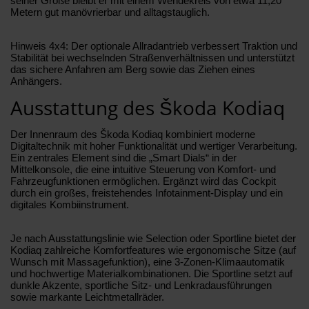
seiner Größe bleibt er mit einem Wendekreis von etwa 11,20
Metern gut manövrierbar und alltagstauglich.
Hinweis 4x4: Der optionale Allradantrieb verbessert Traktion und
Stabilität bei wechselnden Straßenverhältnissen und unterstützt
das sichere Anfahren am Berg sowie das Ziehen eines
Anhängers.
Ausstattung des Škoda Kodiaq
Der Innenraum des Škoda Kodiaq kombiniert moderne
Digitaltechnik mit hoher Funktionalität und wertiger Verarbeitung.
Ein zentrales Element sind die „Smart Dials“ in der
Mittelkonsole, die eine intuitive Steuerung von Komfort- und
Fahrzeugfunktionen ermöglichen. Ergänzt wird das Cockpit
durch ein großes, freistehendes Infotainment-Display und ein
digitales Kombiinstrument.
Je nach Ausstattungslinie wie Selection oder Sportline bietet der
Kodiaq zahlreiche Komfortfeatures wie ergonomische Sitze (auf
Wunsch mit Massagefunktion), eine 3-Zonen-Klimaautomatik
und hochwertige Materialkombinationen. Die Sportline setzt auf
dunkle Akzente, sportliche Sitz- und Lenkradausführungen
sowie markante Leichtmetallräder.