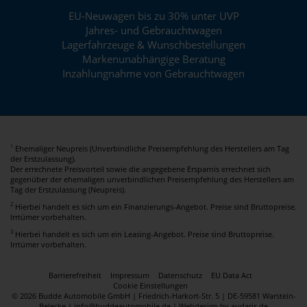
EU-Neuwagen bis zu 30% unter UVP
Jahres- und Gebrauchtwagen
Lagerfahrzeuge & Wunschbestellungen
Markenunabhängige Beratung
Inzahlungnahme von Gebrauchtwagen
Ehemaliger Neupreis (Unverbindliche Preisempfehlung des Herstellers am Tag
1
der Erstzulassung).
Der errechnete Preisvorteil sowie die angegebene Ersparnis errechnet sich
gegenüber der ehemaligen unverbindlichen Preisempfehlung des Herstellers am
Tag der Erstzulassung (Neupreis).
2
Hierbei handelt es sich um ein Finanzierungs-Angebot. Preise sind Bruttopreise.
Irrtümer vorbehalten.
3
Hierbei handelt es sich um ein Leasing-Angebot. Preise sind Bruttopreise.
Irrtümer vorbehalten.
Barrierefreiheit
Impressum
Datenschutz
EU Data Act
Cookie Einstellungen
© 2026 Budde Automobile GmbH | Friedrich-Harkort-Str. 5 | DE-59581 Warstein-
Belecke | info@buddeautomobile.de |
Webdesign by audaris.de