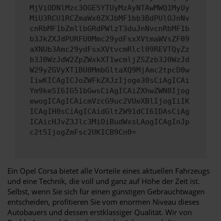
MjViODNlMzc3OGE5YTUyMzAyNTAwMWQ1MyUy
MiU3RCU1RCZmaWx0ZXJbMF1bb3BdPUlOJnNv
cnRbMF1bZmllbGRdPWlzT3duJnNvcnRbMF1b
b3JkZXJdPURFU0Mmc29ydFsxXVtmaWVsZF09
aXNUb3Amc29ydFsxXVtvcmRlcl09REVTQyZz
b3J0WzJdW2ZpZWxkXT1wcmljZSZzb3J0WzJd
W29yZGVyXT1BU0MmbGltaXQ9MjAmc2tpcD0w
IiwKICAgICJoZWFkZXJzIjoge30sCiAgICAi
Ym9keSI6IG51bGwsCiAgICAiZXhwZWN0Ijog
ewogICAgICAicmVzcG9uc2VUeXBlIjogIiIK
ICAgIH0sCiAgICAidGltZW91dCI6IDAsCiAg
ICAicHJvZ3Jlc3MiOiBudWxsLAogICAgInJp
c2t5IjogZmFsc2UKICB9Cn0=
Ein Opel Corsa bietet alle Vorteile eines aktuellen Fahrzeugs
und eine Technik, die voll und ganz auf Höhe der Zeit ist.
Selbst, wenn Sie sich für einen günstigen Gebrauchtwagen
entscheiden, profitieren Sie vom enormen Niveau dieses
Autobauers und dessen erstklassiger Qualität. Wir von