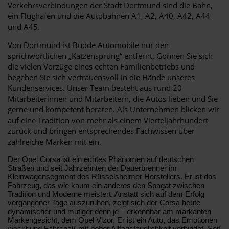
Verkehrsverbindungen der Stadt Dortmund sind die Bahn,
ein Flughafen und die Autobahnen A1, A2, A40, A42, A44
und A45.
Von Dortmund ist Budde Automobile nur den
sprichwörtlichen „Katzensprung“ entfernt. Gönnen Sie sich
die vielen Vorzüge eines echten Familienbetriebs und
begeben Sie sich vertrauensvoll in die Hände unseres
Kundenservices. Unser Team besteht aus rund 20
Mitarbeiterinnen und Mitarbeitern, die Autos lieben und Sie
gerne und kompetent beraten. Als Unternehmen blicken wir
auf eine Tradition von mehr als einem Vierteljahrhundert
zurück und bringen entsprechendes Fachwissen über
zahlreiche Marken mit ein.
Der Opel Corsa ist ein echtes Phänomen auf deutschen
Straßen und seit Jahrzehnten der Dauerbrenner im
Kleinwagensegment des Rüsselsheimer Herstellers. Er ist das
Fahrzeug, das wie kaum ein anderes den Spagat zwischen
Tradition und Moderne meistert. Anstatt sich auf dem Erfolg
vergangener Tage auszuruhen, zeigt sich der Corsa heute
dynamischer und mutiger denn je – erkennbar am markanten
Markengesicht, dem Opel Vizor. Er ist ein Auto, das Emotionen
weckt und Fahrspaß mit hoher Alltagstauglichkeit verbindet. Seit