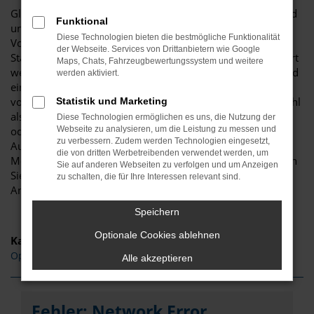
Glückwunsch: der Opel Corsa passt perfekt nach Dortmund
Funktional
und ist ganz sicher das passende Fahrzeug für Sie. Der
Diese Technologien bieten die bestmögliche Funktionalität
Vorteil dieses Modells besteht darin, dass sowohl der
der Webseite. Services von Drittanbietern wie Google
Stadtverkehr als auch längere Strecken souverän gemeistert
Maps, Chats, Fahrzeugbewertungssystem und weitere
werden. Hinzu kommt eine herausragende Ausstattung und
werden aktiviert.
eine enorme Effizienz hinsichtlich der Motorisierung. Wir
von Budde Automobile bieten Ihnen den Opel Corsa sowohl
Statistik und Marketing
als Neuwagen als auch als EU-Import sowie als Gebraucht-
Diese Technologien ermöglichen es uns, die Nutzung der
oder Jahreswagen. Entsprechend haben Sie die ganz große
Webseite zu analysieren, um die Leistung zu messen und
zu verbessern. Zudem werden Technologien eingesetzt,
Auswahl und entscheiden komplett selbst, mit welchem
die von dritten Werbetreibenden verwendet werden, um
Modell Sie fortan in Dortmund unterwegs sind. Wir beraten
Sie auf anderen Webseiten zu verfolgen und um Anzeigen
Sie gerne und stehen Ihnen für all Ihre Fragen Rede und
zu schalten, die für Ihre Interessen relevant sind.
Antwort.
Speichern
Optionale Cookies ablehnen
Kategorie
Opel Corsa Tageszulassung Dortmund
Alle akzeptieren
Fehler: Network Error