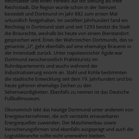
Reichsadler und einen Verweis auf die Stellung als freie
Reichsstadt. Die Region wurde schon in der Steinzeit
besiedelt und Dortmund im Jahr 882 zum ersten Mal
urkundlich festgehalten. Im zwölften Jahrhundert fand ein
Reichstag in Dortmund statt und seit 1293 besitzt die Stadt
die Braurechte, weshalb bis heute von einem Bierstandort
gesprochen wird. Eines der Wahrzeichen Dortmunds, das so
genannte „U“, geht ebenfalls auf eine ehemalige Brauerei in
der Innenstadt zurück. Unter napoleonischer Ägide war
Dortmund zwischenzeitlich Präfektursitz im
Ruhrdépartements und wuchs während der
Industrialisierung enorm an. Stahl und Kohle bestimmten
die städtische Entwicklung seit dem 19. Jahrhundert und bis
heute gehören ehemalige Zechen zu den
Sehenswürdigkeiten. Ebenfalls zu nennen ist das Deutsche
Fußballmuseum.
Ökonomisch lebt das heutige Dortmund unter anderem von
Energieunternehmen, die sich verstärkt erneuerbaren
Energiequellen zuwenden. Der Maschinenbau sowie
Versicherungsfirmen sind ebenfalls ausgeprägt und auch die
Logistikbranche sollte nicht unerwähnt bleiben.