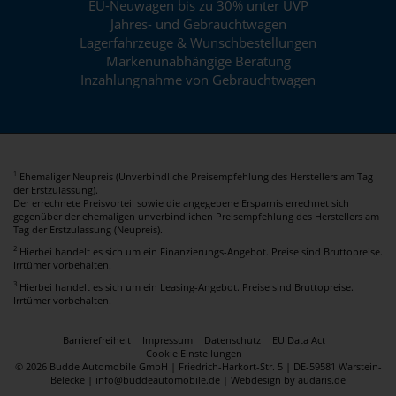
EU-Neuwagen bis zu 30% unter UVP
Jahres- und Gebrauchtwagen
Lagerfahrzeuge & Wunschbestellungen
Markenunabhängige Beratung
Inzahlungnahme von Gebrauchtwagen
Ehemaliger Neupreis (Unverbindliche Preisempfehlung des Herstellers am Tag
1
der Erstzulassung).
Der errechnete Preisvorteil sowie die angegebene Ersparnis errechnet sich
gegenüber der ehemaligen unverbindlichen Preisempfehlung des Herstellers am
Tag der Erstzulassung (Neupreis).
2
Hierbei handelt es sich um ein Finanzierungs-Angebot. Preise sind Bruttopreise.
Irrtümer vorbehalten.
3
Hierbei handelt es sich um ein Leasing-Angebot. Preise sind Bruttopreise.
Irrtümer vorbehalten.
Barrierefreiheit
Impressum
Datenschutz
EU Data Act
Cookie Einstellungen
© 2026 Budde Automobile GmbH | Friedrich-Harkort-Str. 5 | DE-59581 Warstein-
Belecke | info@buddeautomobile.de |
Webdesign by audaris.de