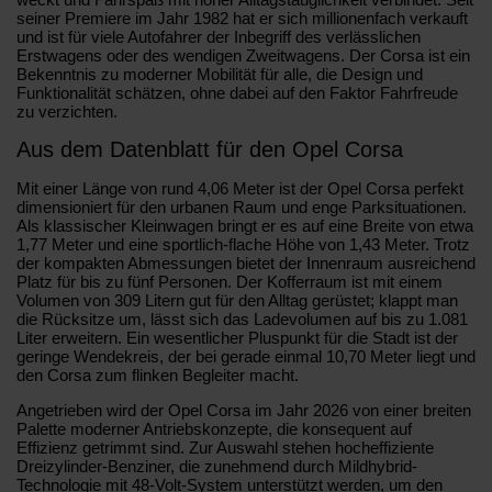
seiner Premiere im Jahr 1982 hat er sich millionenfach verkauft
und ist für viele Autofahrer der Inbegriff des verlässlichen
Erstwagens oder des wendigen Zweitwagens. Der Corsa ist ein
Bekenntnis zu moderner Mobilität für alle, die Design und
Funktionalität schätzen, ohne dabei auf den Faktor Fahrfreude
zu verzichten.
Aus dem Datenblatt für den Opel Corsa
Mit einer Länge von rund 4,06 Meter ist der Opel Corsa perfekt
dimensioniert für den urbanen Raum und enge Parksituationen.
Als klassischer Kleinwagen bringt er es auf eine Breite von etwa
1,77 Meter und eine sportlich-flache Höhe von 1,43 Meter. Trotz
der kompakten Abmessungen bietet der Innenraum ausreichend
Platz für bis zu fünf Personen. Der Kofferraum ist mit einem
Volumen von 309 Litern gut für den Alltag gerüstet; klappt man
die Rücksitze um, lässt sich das Ladevolumen auf bis zu 1.081
Liter erweitern. Ein wesentlicher Pluspunkt für die Stadt ist der
geringe Wendekreis, der bei gerade einmal 10,70 Meter liegt und
den Corsa zum flinken Begleiter macht.
Angetrieben wird der Opel Corsa im Jahr 2026 von einer breiten
Palette moderner Antriebskonzepte, die konsequent auf
Effizienz getrimmt sind. Zur Auswahl stehen hocheffiziente
Dreizylinder-Benziner, die zunehmend durch Mildhybrid-
Technologie mit 48-Volt-System unterstützt werden, um den