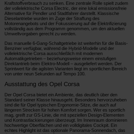
Kraftstoffverbrauch zu senken. Eine zentrale Rolle spielt zudem
der vollelektrische Corsa Electric, der eine lokal emissionsfreie
Alternative für Pendler und Stadtfahrer darstellt. Klassische
Dieselantriebe wurden im Zuge der Straffung des
Motorenangebots und der Fokussierung auf die Elektrifizierung
vollständig aus dem Programm genommen, um den aktuellen
Umweltvorgaben gerecht zu werden.
Das manuelle 6-Gang-Schaltgetriebe ist weiterhin für die Basis-
Benziner verfügbar, während die Hybrid-Modelle und der
vollelektrische Corsa ausschließlich mit modernen
Automatikgetrieben – beziehungsweise einem einstufigen
Direktantrieb beim Elektro-Modell – ausgeliefert werden. Der
Sprintwert für die agilsten Varianten liegt im sportlichen Bereich
von unter neun Sekunden auf Tempo 100.
Ausstattung des Opel Corsa
Der Opel Corsa bietet ein Ambiente, das deutlich über den
Standard seiner Klasse hinausgeht. Besonders hervorzuheben
sind die für Opel typischen Ergonomie-Sitze, die auch auf
längeren Strecken für hohen Komfort sorgen. Wer es sportlich
mag, greift zur GS-Linie, die mit speziellen Design-Elementen
und Kontrastlackierungen überzeugt. Im Innenraum dominieren
hochwertige Oberflächen und ein volldigitales Cockpit. Ein
echtes Highlight ist das optionale Panorama-Sonnendach, das