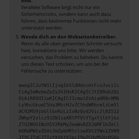
sind.
Veraltete Software birgt nicht nur ein
Sicherheitsrisiko, sondern kann auch dazu
führen, dass bestimmte Funktionen nicht mehr
unterstützt werden.
Wende dich an den Webseitenbetreiber.
Wenn du alle oben genannten Schritte versucht
hast, kontaktiere uns bitte. Wir werden
versuchen, das Problem zu beheben. Du kannst
uns diesen Text schicken, um uns bei der
Fehlersuche zu unterstützen:
ewogICJuYW1lIjogIk5ldHdvcmtFcnJvciIs
CiAgImNvbmZpZyI6IHsKICAgICJtZXRob2Qi
OiAiR0VUIiwKICAgICJ1cmwiOiAiaHR0cHM6
Ly9hcGkueC5ha3MtcHJvZC5hdWRhcmlzLm5l
dC92MS9jbGllbnRzLzIxNzQvd2Vic2l0ZS12
ZWhpY2xlcz93ZWJzaXRlPTVlYTgxYjlkYjkz
ZTU2NGU1NzU5Y2RkMyZmaWx0ZXJbMF1bZmll
bGRdPW1vZGVsJmZpbHRlclswXVt2YWx1ZV09
JTVCJTdCJTIyYXVkYXJpc19pZCUyMiUzQSUy