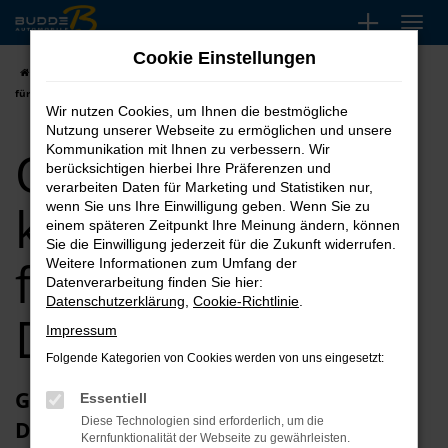
Zum
Hauptinhalt
Cookie Einstellungen
springen
Startseite
Dortmund
Opel
Opel Corsa kaufen, leasen, finanzieren
für Dortmund
Wir nutzen Cookies, um Ihnen die bestmögliche
Nutzung unserer Webseite zu ermöglichen und unsere
Opel Corsa
Kommunikation mit Ihnen zu verbessern. Wir
berücksichtigen hierbei Ihre Präferenzen und
verarbeiten Daten für Marketing und Statistiken nur,
kaufen, leasen,
wenn Sie uns Ihre Einwilligung geben. Wenn Sie zu
einem späteren Zeitpunkt Ihre Meinung ändern, können
Sie die Einwilligung jederzeit für die Zukunft widerrufen.
finanzieren für
Weitere Informationen zum Umfang der
Datenverarbeitung finden Sie hier:
Datenschutzerklärung
,
Cookie-Richtlinie
.
Dortmund
Impressum
Folgende Kategorien von Cookies werden von uns eingesetzt:
Glückwunsch zum Opel Corsa in
Essentiell
Diese Technologien sind erforderlich, um die
Dortmund
Kernfunktionalität der Webseite zu gewährleisten.