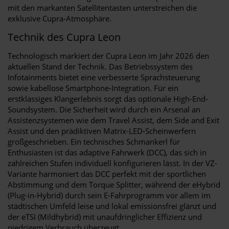
mit den markanten Satellitentasten unterstreichen die
exklusive Cupra-Atmosphäre.
Technik des Cupra Leon
Technologisch markiert der Cupra Leon im Jahr 2026 den
aktuellen Stand der Technik. Das Betriebssystem des
Infotainments bietet eine verbesserte Sprachsteuerung
sowie kabellose Smartphone-Integration. Für ein
erstklassiges Klangerlebnis sorgt das optionale High-End-
Soundsystem. Die Sicherheit wird durch ein Arsenal an
Assistenzsystemen wie dem Travel Assist, dem Side and Exit
Assist und den prädiktiven Matrix-LED-Scheinwerfern
großgeschrieben. Ein technisches Schmankerl für
Enthusiasten ist das adaptive Fahrwerk (DCC), das sich in
zahlreichen Stufen individuell konfigurieren lässt. In der VZ-
Variante harmoniert das DCC perfekt mit der sportlichen
Abstimmung und dem Torque Splitter, während der eHybrid
(Plug-in-Hybrid) durch sein E-Fahrprogramm vor allem im
städtischen Umfeld leise und lokal emissionsfrei glänzt und
der eTSI (Mildhybrid) mit unaufdringlicher Effizienz und
niedrigem Verbrauch überzeugt.