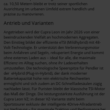
ca. 10,50 Metern bleibt er trotz seiner sportlichen
Ausrichtung im urbanen Umfeld extrem handlich und
präzise zu manövrieren.
Antrieb und Varianten
Angetrieben wird der Cupra Leon im Jahr 2026 von einer
beeindruckenden Vielfalt an hochmodernen Aggregaten.
Den Einstieg bildet der effiziente eTSI (Mildhybrid) mit 48-
Volt-Technologie. Er unterstützt den Verbrennungsmotor
beim Anfahren und Segeln, rekuperiert Energie und kommt
ohne externes Laden aus – ideal für alle, die maximale
Effizienz im Alltag suchen, ohne ihr Ladeverhalten
umzustellen. Die technologische Speerspitze für Pendler ist
der eHybrid (Plug-in-Hybrid), der dank moderner
Batteriekapazität hohe rein elektrische Reichweiten
ermöglicht und sich zudem an DC-Schnellladesäulen zügig
nachladen lässt. Für Puristen bleibt der klassische TSI-Motor
das Maß der Dinge. Die leistungsstärkste Ausführung ist der
Cupra Leon VZ; in dieser VZ-Variante steht beim
Sportstourer exklusiv der intelligente 4Drive-Allradantrieb
zur Verfügung – für maximale Traktion und Performance bei