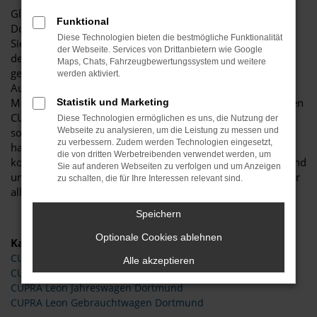
Glückwunsch: der CUPRA Leon passt perfekt nach
Funktional
Dortmund und ist ganz sicher das passende Fahrzeug für
Diese Technologien bieten die bestmögliche Funktionalität
Sie. Der Vorteil dieses Modells besteht darin, dass sowohl
der Webseite. Services von Drittanbietern wie Google
der Stadtverkehr als auch längere Strecken souverän
Maps, Chats, Fahrzeugbewertungssystem und weitere
gemeistert werden. Hinzu kommt eine herausragende
werden aktiviert.
Ausstattung und eine enorme Effizienz hinsichtlich der
Motorisierung. Wir von Budde Automobile bieten Ihnen den
Statistik und Marketing
CUPRA Leon sowohl als Neuwagen als auch als EU-Import
Diese Technologien ermöglichen es uns, die Nutzung der
sowie als Gebraucht- oder Jahreswagen. Entsprechend
Webseite zu analysieren, um die Leistung zu messen und
zu verbessern. Zudem werden Technologien eingesetzt,
haben Sie die ganz große Auswahl und entscheiden
die von dritten Werbetreibenden verwendet werden, um
komplett selbst, mit welchem Modell Sie fortan in Dortmund
Sie auf anderen Webseiten zu verfolgen und um Anzeigen
unterwegs sind. Wir beraten Sie gerne und stehen Ihnen für
zu schalten, die für Ihre Interessen relevant sind.
all Ihre Fragen Rede und Antwort.
Speichern
Optionale Cookies ablehnen
Kategorie
CUPRA Leon Tageszulassung Dortmund
Alle akzeptieren
CUPRA Leon Neuwagen Dortmund
CUPRA Leon Jahreswagen Dortmund
CUPRA Leon Gebrauchtwagen Dortmund