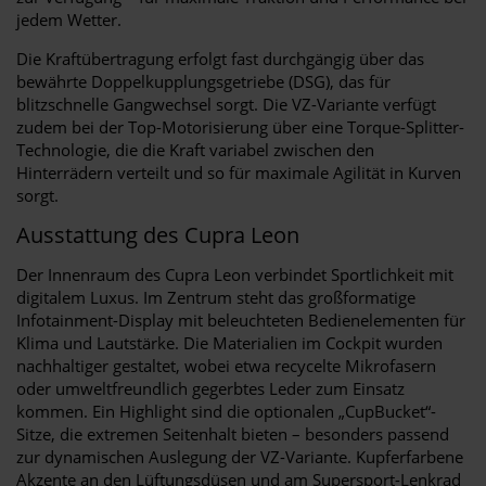
jedem Wetter.
Die Kraftübertragung erfolgt fast durchgängig über das
bewährte Doppelkupplungsgetriebe (DSG), das für
blitzschnelle Gangwechsel sorgt. Die VZ-Variante verfügt
zudem bei der Top-Motorisierung über eine Torque-Splitter-
Technologie, die die Kraft variabel zwischen den
Hinterrädern verteilt und so für maximale Agilität in Kurven
sorgt.
Ausstattung des Cupra Leon
Der Innenraum des Cupra Leon verbindet Sportlichkeit mit
digitalem Luxus. Im Zentrum steht das großformatige
Infotainment-Display mit beleuchteten Bedienelementen für
Klima und Lautstärke. Die Materialien im Cockpit wurden
nachhaltiger gestaltet, wobei etwa recycelte Mikrofasern
oder umweltfreundlich gegerbtes Leder zum Einsatz
kommen. Ein Highlight sind die optionalen „CupBucket“-
Sitze, die extremen Seitenhalt bieten – besonders passend
zur dynamischen Auslegung der VZ-Variante. Kupferfarbene
Akzente an den Lüftungsdüsen und am Supersport-Lenkrad