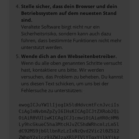
Stelle sicher, dass dein Browser und dein
Betriebssystem auf dem neuesten Stand
sind.
Veraltete Software birgt nicht nur ein
Sicherheitsrisiko, sondern kann auch dazu
führen, dass bestimmte Funktionen nicht mehr
unterstützt werden.
Wende dich an den Webseitenbetreiber.
Wenn du alle oben genannten Schritte versucht
hast, kontaktiere uns bitte. Wir werden
versuchen, das Problem zu beheben. Du kannst
uns diesen Text schicken, um uns bei der
Fehlersuche zu unterstützen:
ewogICJuYW1lIjogIk5ldHdvcmtFcnJvciIs
CiAgImNvbmZpZyI6IHsKICAgICJtZXRob2Qi
OiAiR0VUIiwKICAgICJ1cmwiOiAiaHR0cHM6
Ly9hcGkueC5ha3MtcHJvZC5hdWRhcmlzLm5l
dC92MS9jbGllbnRzLzIxNzQvd2Vic2l0ZS12
ZWhpY2xlcz93ZWJzaXRlPTVlYTgxYjlkYjkz