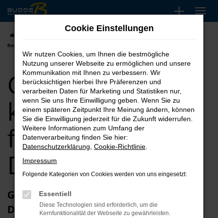
Zum
Hauptinhalt
Cookie Einstellungen
springen
Startseite
Dortmund
CUPRA
CUPRA Leon kaufen, leasen,
finanzieren für Dortmund
Wir nutzen Cookies, um Ihnen die bestmögliche
Nutzung unserer Webseite zu ermöglichen und unsere
CUPRA Leon
Kommunikation mit Ihnen zu verbessern. Wir
berücksichtigen hierbei Ihre Präferenzen und
verarbeiten Daten für Marketing und Statistiken nur,
kaufen, leasen,
wenn Sie uns Ihre Einwilligung geben. Wenn Sie zu
einem späteren Zeitpunkt Ihre Meinung ändern, können
Sie die Einwilligung jederzeit für die Zukunft widerrufen.
finanzieren für
Weitere Informationen zum Umfang der
Datenverarbeitung finden Sie hier:
Datenschutzerklärung
,
Cookie-Richtlinie
.
Dortmund
Impressum
Folgende Kategorien von Cookies werden von uns eingesetzt:
Glückwunsch zum CUPRA Leon in
Essentiell
Diese Technologien sind erforderlich, um die
Dortmund
Kernfunktionalität der Webseite zu gewährleisten.