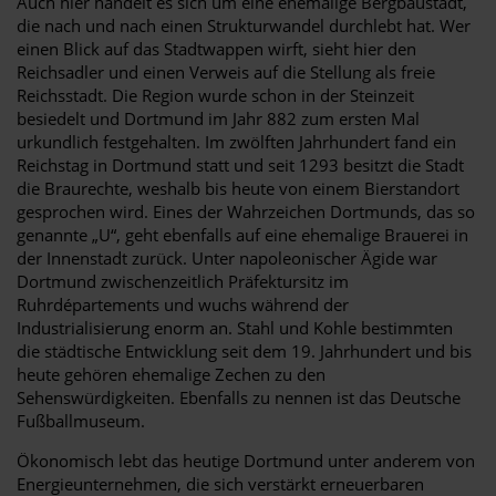
Auch hier handelt es sich um eine ehemalige Bergbaustadt,
die nach und nach einen Strukturwandel durchlebt hat. Wer
einen Blick auf das Stadtwappen wirft, sieht hier den
Reichsadler und einen Verweis auf die Stellung als freie
Reichsstadt. Die Region wurde schon in der Steinzeit
besiedelt und Dortmund im Jahr 882 zum ersten Mal
urkundlich festgehalten. Im zwölften Jahrhundert fand ein
Reichstag in Dortmund statt und seit 1293 besitzt die Stadt
die Braurechte, weshalb bis heute von einem Bierstandort
gesprochen wird. Eines der Wahrzeichen Dortmunds, das so
genannte „U“, geht ebenfalls auf eine ehemalige Brauerei in
der Innenstadt zurück. Unter napoleonischer Ägide war
Dortmund zwischenzeitlich Präfektursitz im
Ruhrdépartements und wuchs während der
Industrialisierung enorm an. Stahl und Kohle bestimmten
die städtische Entwicklung seit dem 19. Jahrhundert und bis
heute gehören ehemalige Zechen zu den
Sehenswürdigkeiten. Ebenfalls zu nennen ist das Deutsche
Fußballmuseum.
Ökonomisch lebt das heutige Dortmund unter anderem von
Energieunternehmen, die sich verstärkt erneuerbaren