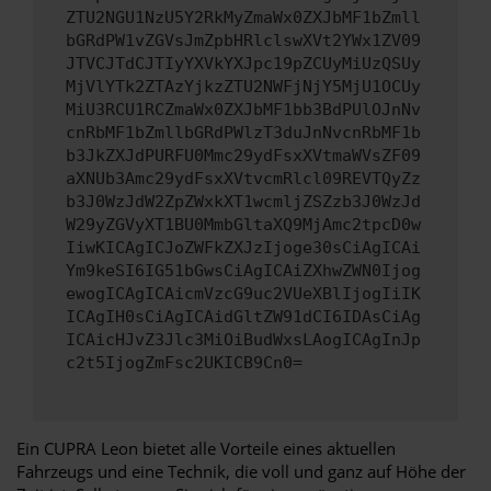
ZTU2NGU1NzU5Y2RkMyZmaWx0ZXJbMF1bZmll
bGRdPW1vZGVsJmZpbHRlclswXVt2YWx1ZV09
JTVCJTdCJTIyYXVkYXJpc19pZCUyMiUzQSUy
MjVlYTk2ZTAzYjkzZTU2NWFjNjY5MjU1OCUy
MiU3RCU1RCZmaWx0ZXJbMF1bb3BdPUlOJnNv
cnRbMF1bZmllbGRdPWlzT3duJnNvcnRbMF1b
b3JkZXJdPURFU0Mmc29ydFsxXVtmaWVsZF09
aXNUb3Amc29ydFsxXVtvcmRlcl09REVTQyZz
b3J0WzJdW2ZpZWxkXT1wcmljZSZzb3J0WzJd
W29yZGVyXT1BU0MmbGltaXQ9MjAmc2tpcD0w
IiwKICAgICJoZWFkZXJzIjoge30sCiAgICAi
Ym9keSI6IG51bGwsCiAgICAiZXhwZWN0Ijog
ewogICAgICAicmVzcG9uc2VUeXBlIjogIiIK
ICAgIH0sCiAgICAidGltZW91dCI6IDAsCiAg
ICAicHJvZ3Jlc3MiOiBudWxsLAogICAgInJp
c2t5IjogZmFsc2UKICB9Cn0=
Ein CUPRA Leon bietet alle Vorteile eines aktuellen
Fahrzeugs und eine Technik, die voll und ganz auf Höhe der