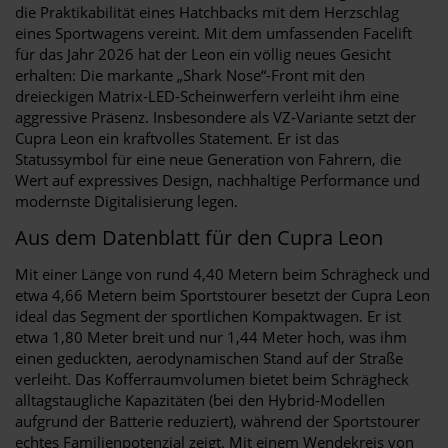
die Praktikabilität eines Hatchbacks mit dem Herzschlag
eines Sportwagens vereint. Mit dem umfassenden Facelift
für das Jahr 2026 hat der Leon ein völlig neues Gesicht
erhalten: Die markante „Shark Nose“-Front mit den
dreieckigen Matrix-LED-Scheinwerfern verleiht ihm eine
aggressive Präsenz. Insbesondere als VZ-Variante setzt der
Cupra Leon ein kraftvolles Statement. Er ist das
Statussymbol für eine neue Generation von Fahrern, die
Wert auf expressives Design, nachhaltige Performance und
modernste Digitalisierung legen.
Aus dem Datenblatt für den Cupra Leon
Mit einer Länge von rund 4,40 Metern beim Schrägheck und
etwa 4,66 Metern beim Sportstourer besetzt der Cupra Leon
ideal das Segment der sportlichen Kompaktwagen. Er ist
etwa 1,80 Meter breit und nur 1,44 Meter hoch, was ihm
einen geduckten, aerodynamischen Stand auf der Straße
verleiht. Das Kofferraumvolumen bietet beim Schrägheck
alltagstaugliche Kapazitäten (bei den Hybrid-Modellen
aufgrund der Batterie reduziert), während der Sportstourer
echtes Familienpotenzial zeigt. Mit einem Wendekreis von