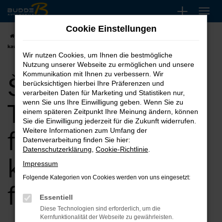
Zum
Hauptinhalt
Cookie Einstellungen
springen
Startseite
Dorsten
Škoda
Škoda Tageszulassung für Dorsten
kaufen, leasen, finanzieren
Wir nutzen Cookies, um Ihnen die bestmögliche
Nutzung unserer Webseite zu ermöglichen und unsere
Škoda
Kommunikation mit Ihnen zu verbessern. Wir
berücksichtigen hierbei Ihre Präferenzen und
verarbeiten Daten für Marketing und Statistiken nur,
Tageszulassung
wenn Sie uns Ihre Einwilligung geben. Wenn Sie zu
einem späteren Zeitpunkt Ihre Meinung ändern, können
Sie die Einwilligung jederzeit für die Zukunft widerrufen.
für Dorsten
Weitere Informationen zum Umfang der
Datenverarbeitung finden Sie hier:
Datenschutzerklärung
,
Cookie-Richtlinie
.
kaufen, leasen,
Impressum
Folgende Kategorien von Cookies werden von uns eingesetzt:
finanzieren
Essentiell
Diese Technologien sind erforderlich, um die
Kernfunktionalität der Webseite zu gewährleisten.