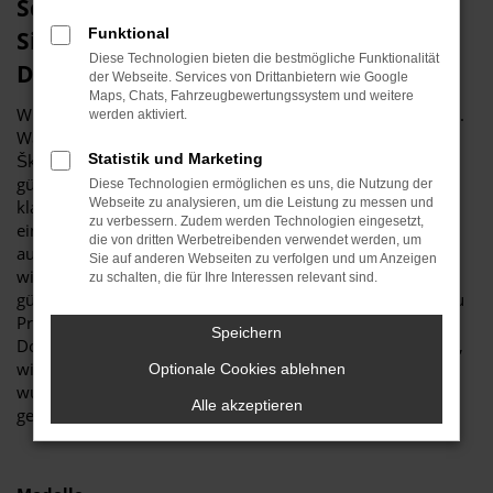
Schnäppchenstimmung? Dann sichern
Funktional
Sie sich eine Škoda Tageszulassung für
Diese Technologien bieten die bestmögliche Funktionalität
Dorsten
der Webseite. Services von Drittanbietern wie Google
Maps, Chats, Fahrzeugbewertungssystem und weitere
Wir bei Budde Automobile sind stets in Schnäppchenlaune.
werden aktiviert.
Was das bedeutet? Ganz einfach, dass Sie bei uns eine
Škoda Tageszulassung für Dorsten zum rekordverdächtig
Statistik und Marketing
günstigen Preis erhalten. Möglich wird dies, indem ein
Diese Technologien ermöglichen es uns, die Nutzung der
Webseite zu analysieren, um die Leistung zu messen und
klassischer Neuwagen für einen Tag in Dorsten oder an
zu verbessern. Zudem werden Technologien eingesetzt,
einem anderen Ort zugelassen wird. Die Zulassung erfolgt
die von dritten Werbetreibenden verwendet werden, um
auf den Händler und ist natürlich nur „pro forma“. Erreicht
Sie auf anderen Webseiten zu verfolgen und um Anzeigen
wird dadurch, dass eine Škoda Tageszulassung zu einem
zu schalten, die für Ihre Interessen relevant sind.
günstigeren Preis angeboten werden kann, ohne dass es zu
Problemen mit den Herstellern kommt. Ihre Mobilität in
Speichern
Dorsten bleibt auf diese Weise so hochwertig und bequem,
wie in einem echten Neuwagen und selbstverständlich
Optionale Cookies ablehnen
wurde Ihre Škoda Tageszulassung noch keinen Kilometer
Alle akzeptieren
gefahren.