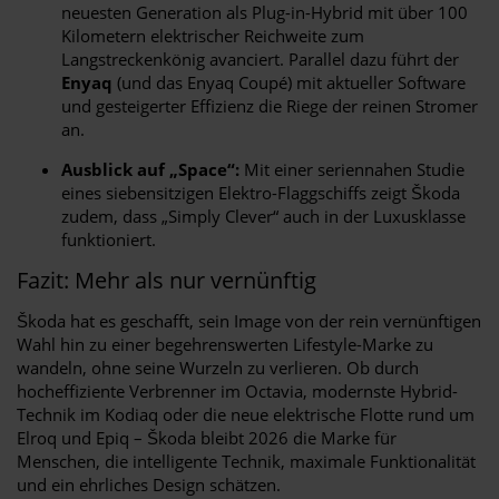
neuesten Generation als Plug-in-Hybrid mit über 100
Kilometern elektrischer Reichweite zum
Langstreckenkönig avanciert. Parallel dazu führt der
Enyaq
(und das Enyaq Coupé) mit aktueller Software
und gesteigerter Effizienz die Riege der reinen Stromer
an.
Ausblick auf „Space“:
Mit einer seriennahen Studie
eines siebensitzigen Elektro-Flaggschiffs zeigt Škoda
zudem, dass „Simply Clever“ auch in der Luxusklasse
funktioniert.
Fazit: Mehr als nur vernünftig
Škoda hat es geschafft, sein Image von der rein vernünftigen
Wahl hin zu einer begehrenswerten Lifestyle-Marke zu
wandeln, ohne seine Wurzeln zu verlieren. Ob durch
hocheffiziente Verbrenner im Octavia, modernste Hybrid-
Technik im Kodiaq oder die neue elektrische Flotte rund um
Elroq und Epiq – Škoda bleibt 2026 die Marke für
Menschen, die intelligente Technik, maximale Funktionalität
und ein ehrliches Design schätzen.