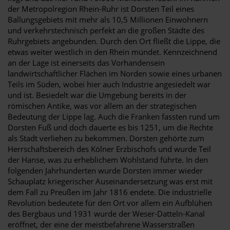
der Metropolregion Rhein-Ruhr ist Dorsten Teil eines
Ballungsgebiets mit mehr als 10,5 Millionen Einwohnern
und verkehrstechnisch perfekt an die großen Städte des
Ruhrgebiets angebunden. Durch den Ort fließt die Lippe, die
etwas weiter westlich in den Rhein mündet. Kennzeichnend
an der Lage ist einerseits das Vorhandensein
landwirtschaftlicher Flächen im Norden sowie eines urbanen
Teils im Süden, wobei hier auch Industrie angesiedelt war
und ist. Besiedelt war die Umgebung bereits in der
römischen Antike, was vor allem an der strategischen
Bedeutung der Lippe lag. Auch die Franken fassten rund um
Dorsten Fuß und doch dauerte es bis 1251, um die Rechte
als Stadt verliehen zu bekommen. Dorsten gehörte zum
Herrschaftsbereich des Kölner Erzbischofs und wurde Teil
der Hanse, was zu erheblichem Wohlstand führte. In den
folgenden Jahrhunderten wurde Dorsten immer wieder
Schauplatz kriegerischer Auseinandersetzung was erst mit
dem Fall zu Preußen im Jahr 1816 endete. Die industrielle
Revolution bedeutete für den Ort vor allem ein Aufblühen
des Bergbaus und 1931 wurde der Weser-Datteln-Kanal
eröffnet, der eine der meistbefahrene Wasserstraßen