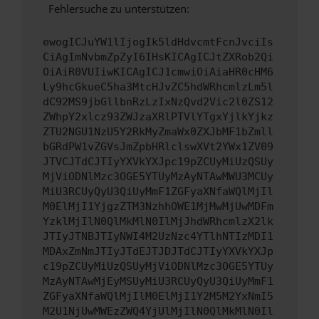
Fehlersuche zu unterstützen:
ewogICJuYW1lIjogIk5ldHdvcmtFcnJvciIs
CiAgImNvbmZpZyI6IHsKICAgICJtZXRob2Qi
OiAiR0VUIiwKICAgICJ1cmwiOiAiaHR0cHM6
Ly9hcGkueC5ha3MtcHJvZC5hdWRhcmlzLm5l
dC92MS9jbGllbnRzLzIxNzQvd2Vic2l0ZS12
ZWhpY2xlcz93ZWJzaXRlPTVlYTgxYjlkYjkz
ZTU2NGU1NzU5Y2RkMyZmaWx0ZXJbMF1bZmll
bGRdPW1vZGVsJmZpbHRlclswXVt2YWx1ZV09
JTVCJTdCJTIyYXVkYXJpc19pZCUyMiUzQSUy
MjViODNlMzc3OGE5YTUyMzAyNTAwMWU3MCUy
MiU3RCUyQyU3QiUyMmF1ZGFyaXNfaWQlMjIl
M0ElMjI1YjgzZTM3NzhhOWE1MjMwMjUwMDFm
YzklMjIlN0QlMkMlN0IlMjJhdWRhcmlzX2lk
JTIyJTNBJTIyNWI4M2UzNzc4YTlhNTIzMDI1
MDAxZmNmJTIyJTdEJTJDJTdCJTIyYXVkYXJp
c19pZCUyMiUzQSUyMjViODNlMzc3OGE5YTUy
MzAyNTAwMjEyMSUyMiU3RCUyQyU3QiUyMmF1
ZGFyaXNfaWQlMjIlM0ElMjI1Y2M5M2YxNmI5
M2U1NjUwMWEzZWQ4YjUlMjIlN0QlMkMlN0Il