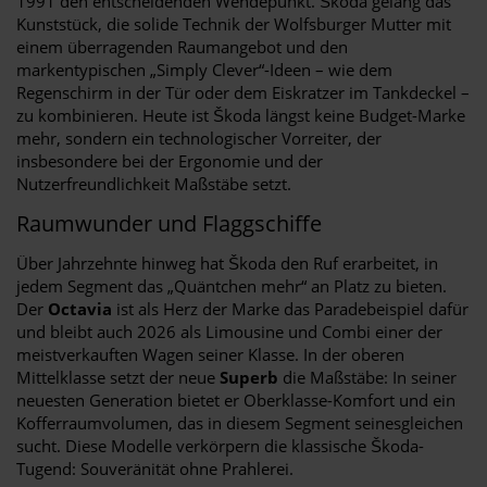
1991 den entscheidenden Wendepunkt. Škoda gelang das
Kunststück, die solide Technik der Wolfsburger Mutter mit
einem überragenden Raumangebot und den
markentypischen „Simply Clever“-Ideen – wie dem
Regenschirm in der Tür oder dem Eiskratzer im Tankdeckel –
zu kombinieren. Heute ist Škoda längst keine Budget-Marke
mehr, sondern ein technologischer Vorreiter, der
insbesondere bei der Ergonomie und der
Nutzerfreundlichkeit Maßstäbe setzt.
Raumwunder und Flaggschiffe
Über Jahrzehnte hinweg hat Škoda den Ruf erarbeitet, in
jedem Segment das „Quäntchen mehr“ an Platz zu bieten.
Der
Octavia
ist als Herz der Marke das Paradebeispiel dafür
und bleibt auch 2026 als Limousine und Combi einer der
meistverkauften Wagen seiner Klasse. In der oberen
Mittelklasse setzt der neue
Superb
die Maßstäbe: In seiner
neuesten Generation bietet er Oberklasse-Komfort und ein
Kofferraumvolumen, das in diesem Segment seinesgleichen
sucht. Diese Modelle verkörpern die klassische Škoda-
Tugend: Souveränität ohne Prahlerei.