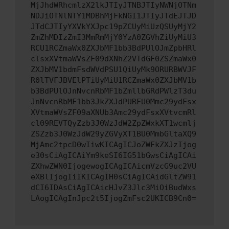
MjJhdWRhcmlzX2lkJTIyJTNBJTIyNWNjOTNm
NDJiOTNlNTY1MDBhMjFkNGI1JTIyJTdEJTJD
JTdCJTIyYXVkYXJpc19pZCUyMiUzQSUyMjY2
ZmZhMDIzZmI3MmRmMjY0YzA0ZGVhZiUyMiU3
RCU1RCZmaWx0ZXJbMF1bb3BdPUlOJmZpbHRl
clsxXVtmaWVsZF09dXNhZ2VTdGF0ZSZmaWx0
ZXJbMV1bdmFsdWVdPSU1QiUyMk9ORURBWVJF
R0lTVFJBVElPTiUyMiU1RCZmaWx0ZXJbMV1b
b3BdPUlOJnNvcnRbMF1bZmllbGRdPWlzT3du
JnNvcnRbMF1bb3JkZXJdPURFU0Mmc29ydFsx
XVtmaWVsZF09aXNUb3Amc29ydFsxXVtvcmRl
cl09REVTQyZzb3J0WzJdW2ZpZWxkXT1wcmlj
ZSZzb3J0WzJdW29yZGVyXT1BU0MmbGltaXQ9
MjAmc2tpcD0wIiwKICAgICJoZWFkZXJzIjog
e30sCiAgICAiYm9keSI6IG51bGwsCiAgICAi
ZXhwZWN0IjogewogICAgICAicmVzcG9uc2VU
eXBlIjogIiIKICAgIH0sCiAgICAidGltZW91
dCI6IDAsCiAgICAicHJvZ3Jlc3MiOiBudWxs
LAogICAgInJpc2t5IjogZmFsc2UKICB9Cn0=