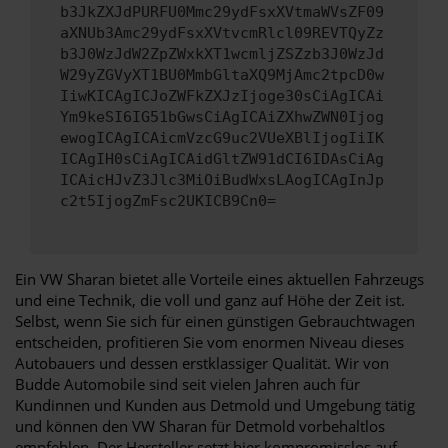
b3JkZXJdPURFU0Mmc29ydFsxXVtmaWVsZF09
aXNUb3Amc29ydFsxXVtvcmRlcl09REVTQyZz
b3J0WzJdW2ZpZWxkXT1wcmljZSZzb3J0WzJd
W29yZGVyXT1BU0MmbGltaXQ9MjAmc2tpcD0w
IiwKICAgICJoZWFkZXJzIjoge30sCiAgICAi
Ym9keSI6IG51bGwsCiAgICAiZXhwZWN0Ijog
ewogICAgICAicmVzcG9uc2VUeXBlIjogIiIK
ICAgIH0sCiAgICAidGltZW91dCI6IDAsCiAg
ICAicHJvZ3Jlc3MiOiBudWxsLAogICAgInJp
c2t5IjogZmFsc2UKICB9Cn0=
Ein VW Sharan bietet alle Vorteile eines aktuellen Fahrzeugs
und eine Technik, die voll und ganz auf Höhe der Zeit ist.
Selbst, wenn Sie sich für einen günstigen Gebrauchtwagen
entscheiden, profitieren Sie vom enormen Niveau dieses
Autobauers und dessen erstklassiger Qualität. Wir von
Budde Automobile sind seit vielen Jahren auch für
Kundinnen und Kunden aus Detmold und Umgebung tätig
und können den VW Sharan für Detmold vorbehaltlos
empfehlen. Der Hersteller setzt hier kompromisslos auf