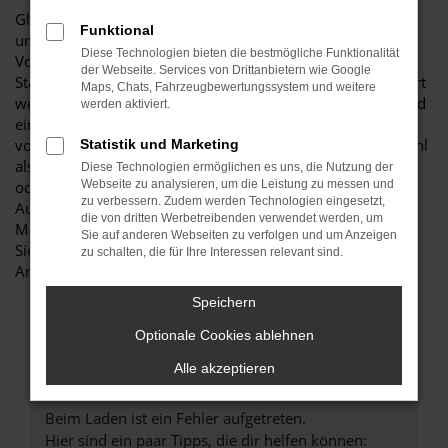
Glückwunsch: der VW Sharan passt perfekt nach Detmold
Funktional
und ist ganz sicher das passende Fahrzeug für Sie. Der
Diese Technologien bieten die bestmögliche Funktionalität
Vorteil dieses Modells besteht darin, dass sowohl der
der Webseite. Services von Drittanbietern wie Google
Stadtverkehr als auch längere Strecken souverän gemeistert
Maps, Chats, Fahrzeugbewertungssystem und weitere
werden. Hinzu kommt eine herausragende Ausstattung und
werden aktiviert.
eine enorme Effizienz hinsichtlich der Motorisierung. Wir
von Budde Automobile bieten Ihnen den VW Sharan sowohl
Statistik und Marketing
als Neuwagen als auch als EU-Import sowie als Gebraucht-
Diese Technologien ermöglichen es uns, die Nutzung der
oder Jahreswagen. Entsprechend haben Sie die ganz große
Webseite zu analysieren, um die Leistung zu messen und
zu verbessern. Zudem werden Technologien eingesetzt,
Auswahl und entscheiden komplett selbst, mit welchem
die von dritten Werbetreibenden verwendet werden, um
Modell Sie fortan in Detmold unterwegs sind. Wir beraten
Sie auf anderen Webseiten zu verfolgen und um Anzeigen
Sie gerne und stehen Ihnen für all Ihre Fragen Rede und
zu schalten, die für Ihre Interessen relevant sind.
Antwort.
Speichern
Optionale Cookies ablehnen
Alle akzeptieren
Fehler: Network Error
Beim Laden ist ein Fehler aufgetreten.
Hier sind ein paar Tipps, die dir helfen können: