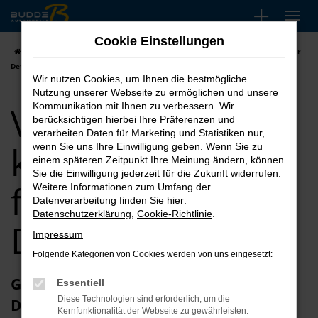
Zum
Hauptinhalt
Cookie Einstellungen
springen
Startseite
Detmold
VW
VW Sharan kaufen, leasen, finanzieren für
Detmold
Wir nutzen Cookies, um Ihnen die bestmögliche
Nutzung unserer Webseite zu ermöglichen und unsere
VW Sharan
Kommunikation mit Ihnen zu verbessern. Wir
berücksichtigen hierbei Ihre Präferenzen und
verarbeiten Daten für Marketing und Statistiken nur,
kaufen, leasen,
wenn Sie uns Ihre Einwilligung geben. Wenn Sie zu
einem späteren Zeitpunkt Ihre Meinung ändern, können
Sie die Einwilligung jederzeit für die Zukunft widerrufen.
finanzieren für
Weitere Informationen zum Umfang der
Datenverarbeitung finden Sie hier:
Datenschutzerklärung
,
Cookie-Richtlinie
.
Detmold
Impressum
Folgende Kategorien von Cookies werden von uns eingesetzt:
Glückwunsch zum VW Sharan in
Essentiell
Diese Technologien sind erforderlich, um die
Detmold
Kernfunktionalität der Webseite zu gewährleisten.