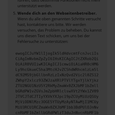
unterstützt werden.
Wende dich an den Webseitenbetreiber.
Wenn du alle oben genannten Schritte versucht
hast, kontaktiere uns bitte. Wir werden
versuchen, das Problem zu beheben. Du kannst
uns diesen Text schicken, um uns bei der
Fehlersuche zu unterstützen:
ewogICJuYW1lIjogIk5ldHdvcmtFcnJvciIs
CiAgImNvbmZpZyI6IHsKICAgICJtZXRob2Qi
OiAiR0VUIiwKICAgICJ1cmwiOiAiaHR0cHM6
Ly9hcGkueC5ha3MtcHJvZC5hdWRhcmlzLm5l
dC92MS9jbGllbnRzLzIxNzQvd2Vic2l0ZS12
ZWhpY2xlcz93ZWJzaXRlPTVlYTgxYjlkYjkz
ZTU2NGU1NzU5Y2RkMyZmaWx0ZXJbMF1bZmll
bGRdPW1vZGVsJmZpbHRlclswXVt2YWx1ZV09
JTVCJTdCJTIyYXVkYXJpc19pZCUyMiUzQSUy
MjViODNlMzc3OGE5YTUyMzAyNTAwMjI1MCUy
MiU3RCU1RCZmaWx0ZXJbMF1bb3BdPUlOJnNv
cnRbMF1bZmllbGRdPWlzT3duJnNvcnRbMF1b